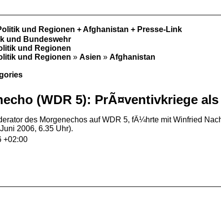
Politik und Regionen + Afghanistan + Presse-Link
tik und Bundeswehr
olitik und Regionen
olitik und Regionen
»
Asien
»
Afghanistan
egories
echo (WDR 5): PrÃ¤ventivkriege als
erator des Morgenechos auf WDR 5, fÃ¼hrte mit Winfried Nac
Juni 2006, 6.35 Uhr).
6 +02:00