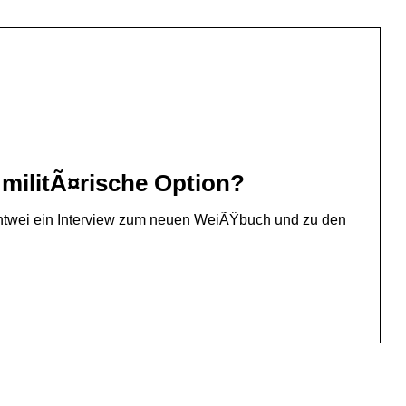
 militÃ¤rische Option?
htwei ein Interview zum neuen WeiÃŸbuch und zu den