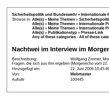
Sicherheitspolitik und Bundeswehr + Internationale 
Browse in:
Alle(s)
»
Meine Themen
»
Sicherheitspoli
Alle(s)
»
Meine Themen
»
Internationale P
Alle(s)
»
Meine Themen
»
Internationale P
Alle(s)
»
Publikationstyp
»
Presse-Link
Any of these categories
-
All of these cat
Nachtwei im Interview im Morgen
Beschreibung:
Wolfgang Zimmer, Mod
Fragen, die sich aus ihm ergeben (Morgenecho vom 22. 
Hinzugefügt am:
22. Juni 2006 10:45:4
Von:
Webmaster
Aufrufe
100445