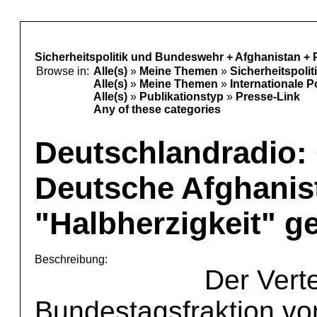
Sicherheitspolitik und Bundeswehr + Afghanistan + 
Browse in:
Alle(s)
»
Meine Themen
»
Sicherheitspoli
Alle(s)
»
Meine Themen
»
Internationale P
Alle(s)
»
Publikationstyp
»
Presse-Link
Any of these categories
Deutschlandradio: 
Deutsche Afghanist
"Halbherzigkeit" g
Beschreibung:
Der Vert
Bundestagsfraktion v