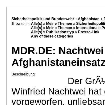
Sicherheitspolitik und Bundeswehr + Afghanistan + 
Browse in:
Alle(s)
»
Meine Themen
»
Sicherheitspoli
Alle(s)
»
Meine Themen
»
Internationale P
Alle(s)
»
Publikationstyp
»
Presse-Link
Any of these categories
MDR.DE: Nachtwei 
Afghanistaneinsatz
Beschreibung:
Der GrÃ¼
Winfried Nachtwei hat
vorgeworfen, unliebs