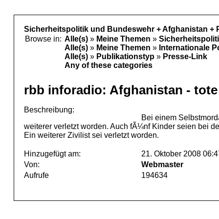
Sicherheitspolitik und Bundeswehr + Afghanistan + 
Browse in:
Alle(s)
»
Meine Themen
»
Sicherheitspoli
Alle(s)
»
Meine Themen
»
Internationale P
Alle(s)
»
Publikationstyp
»
Presse-Link
Any of these categories
rbb inforadio: Afghanistan - tote
Beschreibung:
Bei einem Selbstmord
weiterer verletzt worden. Auch fÃ¼nf Kinder seien bei d
Ein weiterer Zivilist sei verletzt worden.
Hinzugefügt am:
21. Oktober 2008 06:4
Von:
Webmaster
Aufrufe
194634