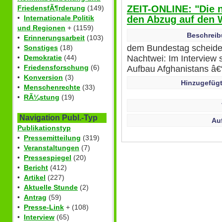
ZEIT-ONLINE: "Die 
FriedensfÃ¶rderung
(149)
den Abzug auf den 
•
Internationale Politik
und Regionen
+ (1159)
Beschreib
•
Erinnerungsarbeit
(103)
dem Bundestag scheid
•
Sonstiges
(18)
Nachtwei: Im Interview s
•
Demokratie
(44)
•
Friedensforschung
(6)
Aufbau Afghanistans â€“
•
Konversion
(3)
Hinzugefügt
•
Menschenrechte
(33)
•
RÃ¼stung
(19)
Navigation Publ.-Typ
Au
Publikationstyp
•
Pressemitteilung
(319)
•
Veranstaltungen
(7)
•
Pressespiegel
(20)
•
Bericht
(412)
•
Artikel
(227)
•
Aktuelle Stunde
(2)
•
Antrag
(59)
•
Presse-Link
+ (108)
•
Interview
(65)