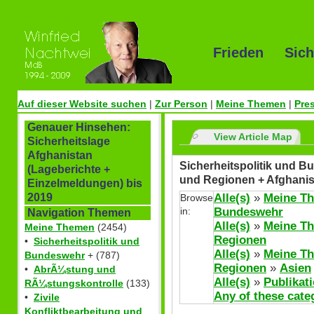
Frieden Sich
Auf dieser Website suchen
|
Zur Person
|
Meine Themen
|
Pre
Genauer Hinsehen:
View Article Map
Sicherheitslage
Afghanistan
Sicherheitspolitik und Bu
(Lageberichte +
und Regionen + Afghanis
Einzelmeldungen) bis
Alle(s)
»
Meine T
2019
Browse
in:
Bundeswehr
Navigation Themen
Alle(s)
»
Meine T
Meine Themen
(2454)
Regionen
•
Sicherheitspolitik und
Alle(s)
»
Meine T
Bundeswehr
+ (787)
Regionen
»
Asien
•
AbrÃ¼stung und
Alle(s)
»
Publikat
RÃ¼stungskontrolle
(133)
Any of these cate
•
Zivile
Konfliktbearbeitung und