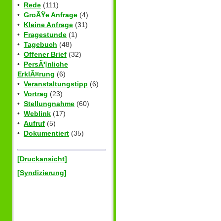
•
Rede
(111)
•
GroÃŸe Anfrage
(4)
•
Kleine Anfrage
(31)
•
Fragestunde
(1)
•
Tagebuch
(48)
•
Offener Brief
(32)
•
PersÃ¶nliche
ErklÃ¤rung
(6)
•
Veranstaltungstipp
(6)
•
Vortrag
(23)
•
Stellungnahme
(60)
•
Weblink
(17)
•
Aufruf
(5)
•
Dokumentiert
(35)
[Druckansicht]
[Syndizierung]