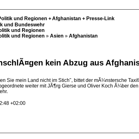
Politik und Regionen + Afghanistan + Presse-Link
tik und Bundeswehr
olitik und Regionen
olitik und Regionen
»
Asien
»
Afghanistan
nschlÃ¤gen kein Abzug aus Afghani
ie mein Land nicht im Stich", bittet der mÃ¼nstersche Taxifa
bgeordnete weiter mit JÃ¶rg Gierse und Oliver Koch Ã¼ber den
ehr.
2:48 +02:00