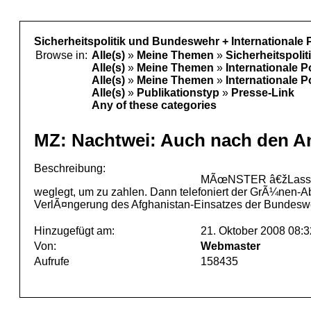
Sicherheitspolitik und Bundeswehr + Internationale 
Browse in:
Alle(s)
»
Meine Themen
»
Sicherheitspoli
Alle(s)
»
Meine Themen
»
Internationale P
Alle(s)
»
Meine Themen
»
Internationale P
Alle(s)
»
Publikationstyp
»
Presse-Link
Any of these categories
MZ: Nachtwei: Auch nach den A
Beschreibung:
MÃœNSTER â€žLassen S
weglegt, um zu zahlen. Dann telefoniert der GrÃ¼nen-A
VerlÃ¤ngerung des Afghanistan-Einsatzes der Bundesw
Hinzugefügt am:
21. Oktober 2008 08:3
Von:
Webmaster
Aufrufe
158435