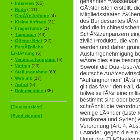
genannten "Wassenaar 
•
Interview
(65)
GÃ¼terlisten erstellt, 
•
Rede
(111)
Mitgliedsstaaten Ã¼b
•
GroÃŸe Anfrage
(4)
des Bundesamtes fÃ¼r W
•
Kleine Anfrage
(31)
sind die in chinesische
•
Fragestunde
(1)
SchÃ¼tzenpanzern eing
•
Tagebuch
(48)
zivile Produkte, die von
•
Offener Brief
(32)
werden und daher grund
•
PersÃ¶nliche
ErklÃ¤rung
(6)
Ausfuhrgenehmigung bed
•
Veranstaltungstipp
(6)
wÃ¤re dies eine besorg
•
Vortrag
(23)
Sowohl die Dual-Use-Ve
•
Stellungnahme
(60)
deutsche AuÃŸenwirtsc
•
Weblink
(17)
"Auffangnormen" fÃ¼r n
•
Aufruf
(5)
gilt das fÃ¼r den Fall,
•
Dokumentiert
(35)
teilweise fÃ¼r eine mi
bestimmt sind oder best
schrÃ¤nkt die Verordn
[Druckansicht]
wenige LÃ¤nder (Liste 
[Syndizierung]
Nordkorea und Syrien) 
Verordnung (Art. 4, Abs.
LÃ¤nder, gegen die ei
Unter den EU-Staaten i