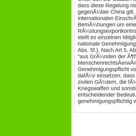
dass diese Regelung n
gegenÃ¼ber China gilt.
internationalen Einschr
BemÃ¼hungen um eine e
RÃ¼stungsexportkontrol
stellt es einzelnen Mitg
nationale Genehmigungsp
Abs. 5f.). Nach Art 5, A
"aus GrÃ¼nden der Ã¶ff
MenschenrechtsÂ­erwÃ¤
Genehmigungspflicht vo
dafÃ¼r einsetzen, dass
zivilen GÃ¼tern, die fÃ
Kriegswaffen und sons
entscheidender Bedeutu
genehmigungspflichtig w