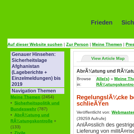
Frieden Sich
Auf dieser Website suchen
|
Zur Person
|
Meine Themen
|
Pre
Genauer Hinsehen:
View Article Map
Sicherheitslage
Afghanistan
AbrÃ¼stung und RÃ¼stu
(Lageberichte +
Einzelmeldungen) bis
Browse
Alle(s)
»
Meine T
2019
in:
RÃ¼stungskontrol
Navigation Themen
RegelungslÃ¼cke b
Meine Themen
(2454)
schlieÃŸen
•
Sicherheitspolitik und
Bundeswehr
(787)
Veröffentlicht von:
Webmaste
•
AbrÃ¼stung und
(39259 Aufrufe)
RÃ¼stungskontrolle
+
AnlÃ¤sslich des gestr
(133)
Lieferung von militÃ¤ri
•
Zivile