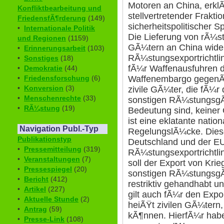
Motoren an China, erklÃ
Konfliktbearbeitung und
stellvertretender Frakti
FriedensfÃ¶rderung
(149)
sicherheitspolitischer S
•
Internationale Politik
Die Lieferung von rÃ¼s
und Regionen
(1159)
GÃ¼tern an China wider
•
Erinnerungsarbeit
(103)
RÃ¼stungsexportrichtli
•
Sonstiges
(18)
fÃ¼r Waffenausfuhren d
•
Demokratie
(44)
•
Friedensforschung
(6)
Waffenembargo gegenÃ¼
•
Konversion
(3)
zivile GÃ¼ter, die fÃ¼r
•
Menschenrechte
(33)
sonstigen RÃ¼stungsgÃ
•
RÃ¼stung
(19)
Bedeutung sind, keiner 
ist eine eklatante natio
Navigation Publ.-Typ
RegelungslÃ¼cke. Dies
Publikationstyp
Deutschland und der E
•
Pressemitteilung
(319)
RÃ¼stungsexportrichtl
•
Veranstaltungen
(7)
soll der Export von Kri
•
Pressespiegel
(20)
sonstigen RÃ¼stungsgÃ
•
Bericht
(412)
restriktiv gehandhabt un
•
Artikel
(227)
gilt auch fÃ¼r den Exp
•
Aktuelle Stunde
(2)
heiÃŸt zivilen GÃ¼tern,
•
Antrag
(59)
kÃ¶nnen. HierfÃ¼r habe
•
Presse-Link
(108)