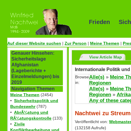
Frieden Sich
Auf dieser Website suchen
|
Zur Person
|
Meine Themen
|
Pre
Genauer Hinsehen:
View Article Map
Sicherheitslage
Afghanistan
Internationale Politik u
(Lageberichte +
Einzelmeldungen) bis
Alle(s)
»
Meine T
Browse
2019
in:
Regionen
Alle(s)
»
Meine T
Navigation Themen
Regionen
»
Afrika
Meine Themen
(2454)
Any of these cate
•
Sicherheitspolitik und
Bundeswehr
(787)
Nachtwei zu Streum
•
AbrÃ¼stung und
RÃ¼stungskontrolle
(133)
Veröffentlicht von:
Webmaste
•
Zivile
(132158 Aufrufe)
Konfliktbearbeitung und