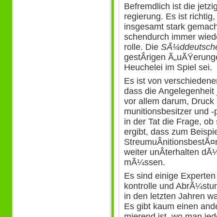
Befremdlich ist die jetz
regierung. Es ist richtig
insgesamt stark gemacht
schendurch immer wiede
rolle. Die
SÃ¼ddeutsche
gestÂ­rigen Ã„uÃŸerung
Heuchelei im Spiel sei.
Es ist von verschieden
dass die Angelegenheit je
vor allem darum, Druck
munitionsbesitzer und 
in der Tat die Frage, ob
ergibt, dass zum Beispi
StreumuÂ­nitionsbestÃ¤n
weiter unÂ­terhalten dÃ
mÃ¼ssen.
Es sind einige Experte
kontrolle und AbrÃ¼st
in den letzten Jahren w
Es gibt kaum einen ande
mierend ist, wo man jed