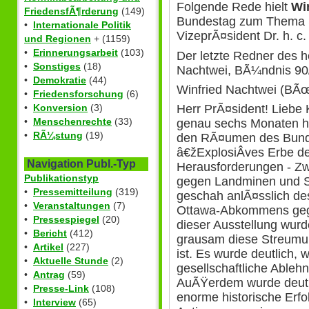
Folgende Rede hielt
Wi
FriedensfÃ¶rderung
(149)
Bundestag zum Thema S
•
Internationale Politik
VizeprÃ¤sident Dr. h. c
und Regionen
+ (1159)
•
Erinnerungsarbeit
(103)
Der letzte Redner des h
•
Sonstiges
(18)
Nachtwei, BÃ¼ndnis 90
•
Demokratie
(44)
Winfried Nachtwei (
•
Friedensforschung
(6)
Herr PrÃ¤sident! Liebe 
•
Konversion
(3)
•
Menschenrechte
(33)
genau sechs Monaten ha
•
RÃ¼stung
(19)
den RÃ¤umen des Bunde
â€žExplosiÂ­ves Erbe de
Navigation Publ.-Typ
Herausforderungen - Z
Publikationstyp
gegen Landminen und St
•
Pressemitteilung
(319)
geschah anlÃ¤sslich de
•
Veranstaltungen
(7)
Ottawa-Abkommens gege
•
Pressespiegel
(20)
dieser Ausstellung wurd
•
Bericht
(412)
grausam diese Streumun
•
Artikel
(227)
ist. Es wurde deutlich, 
•
Aktuelle Stunde
(2)
gesellschaftliche Ablehn
•
Antrag
(59)
AuÃŸerdem wurde deutl
•
Presse-Link
(108)
enorme historische Erfo
•
Interview
(65)