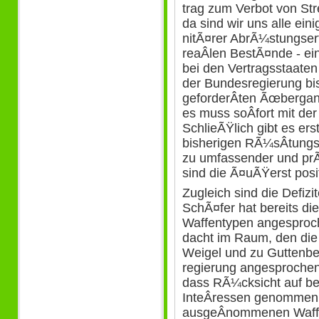
trag zum Verbot von Str
da sind wir uns alle ein
nitÃ¤rer AbrÃ¼stungser
reaÂ­len BestÃ¤nde - 
bei den Vertragsstaaten
der Bundesregierung bis
geforderÂ­ten Ãœbergang
es muss soÂ­fort mit d
SchlieÃŸlich gibt es ers
bisherigen RÃ¼sÂ­tung
zu umfassender und prÃ¤
sind die Ã¤uÃŸerst posi
Zugleich sind die Defiz
SchÃ¤fer hat bereits 
Waffentypen angesproch
dacht im Raum, den die
Weigel und zu Guttenber
regierung angesprochen
dass RÃ¼cksicht auf be
InteÂ­ressen genommen 
ausgeÂ­nommenen Waff