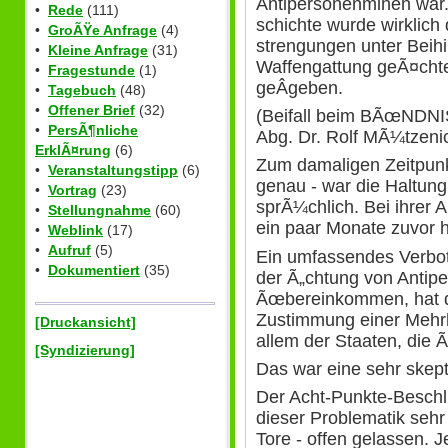
Antipersonenminen war.
•
Rede
(111)
schichte wurde wirklich 
•
GroÃŸe Anfrage
(4)
strengungen unter Beihil
•
Kleine Anfrage
(31)
Waffengattung geÃ¤chte
•
Fragestunde
(1)
geÂ­geben.
•
Tagebuch
(48)
•
Offener Brief
(32)
(Beifall beim BÃœNDN
•
PersÃ¶nliche
Abg. Dr. Rolf MÃ¼tzeni
ErklÃ¤rung
(6)
Zum damaligen Zeitpunk
•
Veranstaltungstipp
(6)
genau - war die Haltun
•
Vortrag
(23)
sprÃ¼chlich. Bei ihrer 
•
Stellungnahme
(60)
ein paar Monate zuvor 
•
Weblink
(17)
•
Aufruf
(5)
Ein umfassendes Verbot 
•
Dokumentiert
(35)
der Ã„chtung von Antip
Ãœbereinkommen, hat de
Zustimmung einer Mehrh
[Druckansicht]
allem der Staaten, die
[Syndizierung]
Das war eine sehr skept
Der Acht-Punkte-Beschl
dieser Problematik sehr
Tore - offen gelassen. J