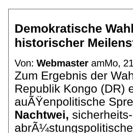
Demokratische Wah
historischer Meilens
Von:
Webmaster
amMo, 21 
Zum Ergebnis der Wah
Republik Kongo (DR) e
auÃŸenpolitische Spr
Nachtwei,
sicherheits
abrÃ¼stungspolitische