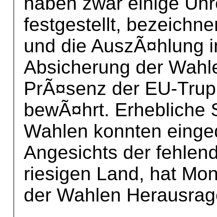
haben zwar einige Un
festgestellt, bezeich
und die AuszÃ¤hlung i
Absicherung der Wahl
PrÃ¤senz der EU-Trup
bewÃ¤hrt. Erhebliche 
Wahlen konnten eing
Angesichts der fehlend
riesigen Land, hat Mo
der Wahlen Herausrage