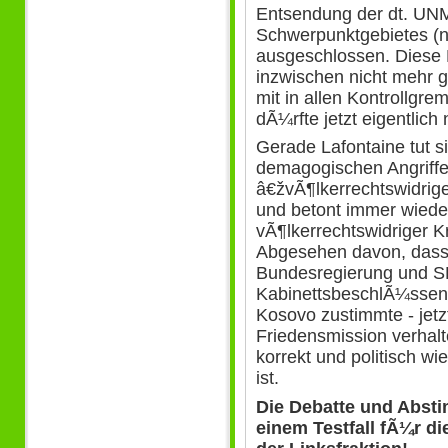
Entsendung der dt. UN
Schwerpunktgebietes (na
ausgeschlossen. Diese
inzwischen nicht mehr ge
mit in allen Kontrollg
dÃ¼rfte jetzt eigentlic
Gerade Lafontaine tut s
demagogischen Angriffe
â€žvÃ¶lkerrechtswidrig
und betont immer wiede
vÃ¶lkerrechtswidriger Kr
Abgesehen davon, dass L
Bundesregierung und SP
KabinettsbeschlÃ¼ssen
Kosovo zustimmte - jetz
Friedensmission verhalte
korrekt und politisch w
ist.
Die Debatte und Abst
einem Testfall fÃ¼r d