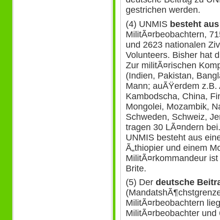
gestrichen werden.
(4) UNMIS
besteht aus
MilitÃ¤rbeobachtern, 715
und 2623 nationalen Ziv
Volunteers. Bisher hat d
Zur militÃ¤rischen Kom
(Indien, Pakistan, Bang
Mann; auÃŸerdem z.B. Au
Kambodscha, China, Finn
Mongolei, Mozambik, Na
Schweden, Schweiz, Jem
tragen 30 LÃ¤ndern bei.
UNMIS besteht aus ein
Ã„thiopier und einem M
MilitÃ¤rkommandeur ist 
Brite.
(5) Der
deutsche Beitr
(MandatshÃ¶chstgrenze),
MilitÃ¤rbeobachtern lie
MilitÃ¤rbeobachter und 