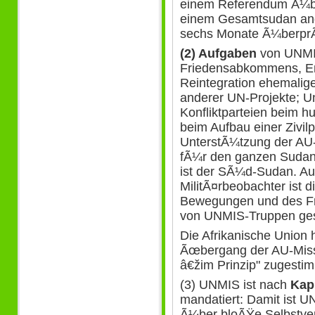
einem Referendum Ã¼be
einem Gesamtsudan ange
sechs Monate Ã¼berprÃ
(2) Aufgaben
von UNMI
Friedensabkommens, En
Reintegration ehemalig
anderer UN-Projekte; U
Konfliktparteien beim 
beim Aufbau einer Zivilp
UnterstÃ¼tzung der AU-
fÃ¼r den ganzen Sudan
ist der SÃ¼d-Sudan. Au
MilitÃ¤rbeobachter ist 
Bewegungen und des F
von UNMIS-Truppen ge
Die Afrikanische Union
Ãœbergang der AU-Miss
â€žim Prinzip" zugestim
(3) UNMIS ist nach
Kapi
mandatiert: Damit ist U
Ã¼ber bloÃŸe Selbstvert