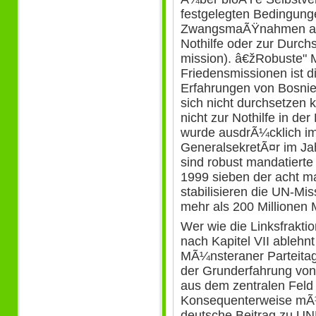
festgelegten Bedingung
ZwangsmaÃŸnahmen auc
Nothilfe oder zur Durch
mission). â€žRobuste" 
Friedensmissionen ist 
Erfahrungen von Bosni
sich nicht durchsetzen 
nicht zur Nothilfe in d
wurde ausdrÃ¼cklich im
GeneralsekretÃ¤r im Jah
sind robust mandatierte
1999 sieben der acht m
stabilisieren die UN-M
mehr als 200 Millionen
Wer wie die Linksfrakt
nach Kapitel VII ablehn
MÃ¼nsteraner Parteitag
der Grunderfahrung von
aus dem zentralen Feld
Konsequenterweise mÃ¼
deutsche Beitrag zu UN