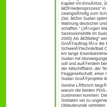
Kapitel-VII-EinsÃ¤tze, (
â€žFriedensprozess" in 
zwangslÃ¤ufig zum Schei
Ziel, â€žim Sudan opti
Wahrung deutscher und 
schaffen." (JÃ¼rgen Wa
Sezessionshilfe im Sud
2005) Als â€žBeleg" wir
GroÃŸauftrag fÃ¼r die
SchweiÃŸtechnik/Bad Ol
km lange Eisenbahnlini
Sudan mit Abzweigunge
soll und auÃŸerdem be
der Nilschifffahrt, der 
Fluggesellschaft, eine
Sudan GroÃŸprojekte lei
Gesine LÃ¶tzsch begrÃ
warum die beiden PDS-
zustimmen konnten: Di
Soldaten sei zu ungenau,
Obleuterunde vertreten 