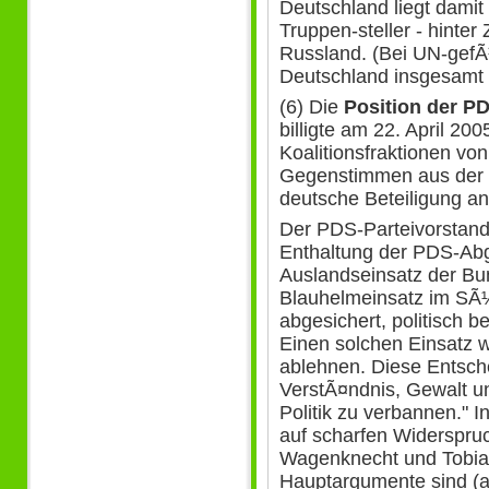
Deutschland liegt damit
Truppen-steller - hinter
Russland. (Bei UN-gefÃ
Deutschland insgesamt a
(6) Die
Position der PD
billigte am 22. April 20
Koalitionsfraktionen v
Gegenstimmen aus der 
deutsche Beteiligung a
Der PDS-Parteivorstand b
Enthaltung der PDS-Ab
Auslandseinsatz der Bu
Blauhelmeinsatz im SÃ¼
abgesichert, politisch 
Einen solchen Einsatz w
ablehnen. Diese Entsch
VerstÃ¤ndnis, Gewalt u
Politik zu verbannen." I
auf scharfen Widerspru
Wagenknecht und Tobia
Hauptargumente sind (a