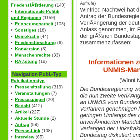
Aufrufe)
FriedensfÃ¶rderung
(149)
Winfried Nachtwei hat 
•
Internationale Politik
Antrag der Bundesregie
und Regionen
(1159)
VerlÃ¤ngerung der deu
•
Erinnerungsarbeit
(103)
Anlass genommen, im Fo
•
Sonstiges
(18)
der grÃ¼nen Bundestags
•
Demokratie
(44)
zusammenzufassen:
•
Friedensforschung
(6)
•
Konversion
(3)
•
Menschenrechte
(33)
Informationen z
•
RÃ¼stung
(19)
UNMIS-Man
Navigation Publ.-Typ
(Winni 
Publikationstyp
•
Pressemitteilung
(319)
Die Bundesregierung wo
•
Veranstaltungen
(7)
die nun zweite VerlÃ¤n
•
Pressespiegel
(20)
an UNMIS vom Bundesta
•
Bericht
(412)
Verfahren genehmigen l
•
Artikel
(227)
geringen Umfangs des d
•
Aktuelle Stunde
(2)
unverÃ¤nderten Mandat
•
Antrag
(59)
Verlangen der Linksfrakt
•
Presse-Link
(108)
Bundestag diskutiert u
•
Interview
(65)