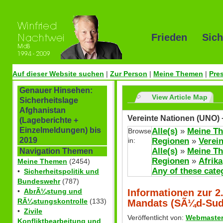
Frieden Sich
Auf dieser Website suchen
|
Zur Person
|
Meine Themen
|
Pre
Genauer Hinsehen:
View Article Map
Sicherheitslage
Afghanistan
Vereinte Nationen (UNO)
(Lageberichte +
Einzelmeldungen) bis
Alle(s)
»
Meine T
Browse
2019
in:
Regionen
»
Verei
Alle(s)
»
Meine T
Navigation Themen
Regionen
»
Afrika
Meine Themen
(2454)
Any of these cate
•
Sicherheitspolitik und
Bundeswehr
(787)
Informationen zur 
•
AbrÃ¼stung und
RÃ¼stungskontrolle
(133)
Mandats (SÃ¼d-Sud
•
Zivile
Veröffentlicht von:
Webmaste
Konfliktbearbeitung und