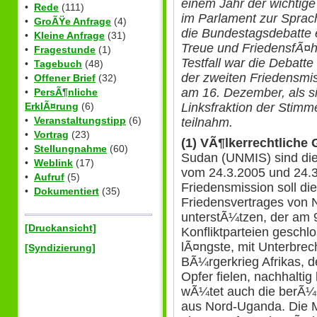
einem Jahr der wichti
•
Rede
(111)
im Parlament zur Sprach
•
GroÃŸe Anfrage
(4)
die Bundestagsdebatte e
•
Kleine Anfrage
(31)
Treue und FriedensfÃ¤hig
•
Fragestunde
(1)
Testfall war die Debatt
•
Tagebuch
(48)
der zweiten Friedensmi
•
Offener Brief
(32)
am 16. Dezember, als si
•
PersÃ¶nliche
ErklÃ¤rung
(6)
Linksfraktion der Stimme
•
Veranstaltungstipp
(6)
teilnahm.
•
Vortrag
(23)
(1) VÃ¶lkerrechtliche
•
Stellungnahme
(60)
Sudan (UNMIS) sind die
•
Weblink
(17)
vom 24.3.2005 und 24.
•
Aufruf
(5)
Friedensmission soll d
•
Dokumentiert
(35)
Friedensvertrages von 
unterstÃ¼tzen, der am 
[Druckansicht]
Konfliktparteien geschl
lÃ¤ngste, mit Unterbrec
[Syndizierung]
BÃ¼rgerkrieg Afrikas, 
Opfer fielen, nachhalt
wÃ¼tet auch die berÃ¼c
aus Nord-Uganda. Die Mi