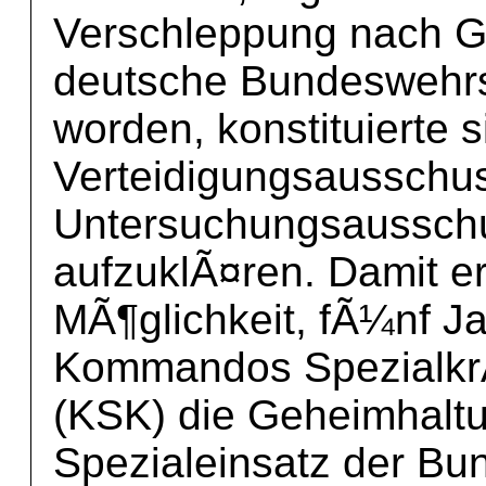
Verschleppung nach 
deutsche Bundeswehrs
worden, konstituierte 
Verteidigungsausschus
Untersuchungsaussch
aufzuklÃ¤ren. Damit er
MÃ¶glichkeit, fÃ¼nf J
Kommandos Spezialkr
(KSK) die Geheimhalt
Spezialeinsatz der B