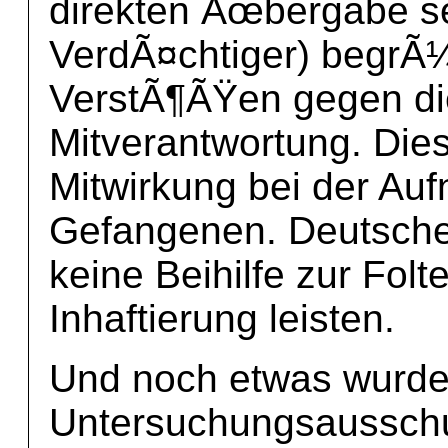
direkten Ãœbergabe sel
VerdÃ¤chtiger) begrÃ¼
VerstÃ¶ÃŸen gegen di
Mitverantwortung. Dies
Mitwirkung bei der A
Gefangenen. Deutsche 
keine Beihilfe zur Fol
Inhaftierung leisten.
Und noch etwas wurde
Untersuchungsausschus