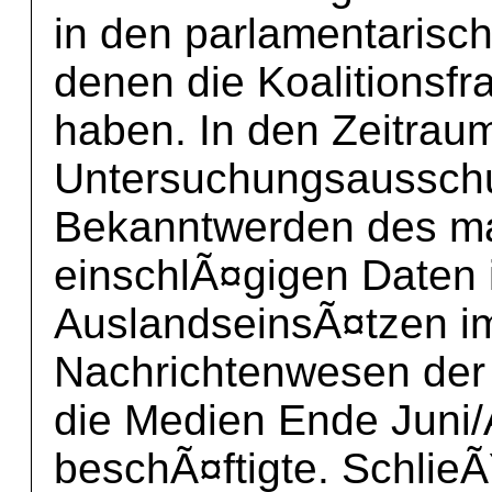
in den parlamentarisc
denen die Koalitionsfr
haben. In den Zeitrau
Untersuchungsausschu
Bekanntwerden des ma
einschlÃ¤gigen Daten
AuslandseinsÃ¤tzen i
Nachrichtenwesen der
die Medien Ende Juni/
beschÃ¤ftigte. SchlieÃ