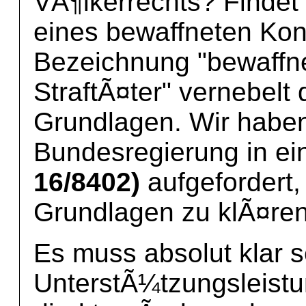
VÃ¶lkerrechts? Findet
eines bewaffneten Konfl
Bezeichnung "bewaffn
StraftÃ¤ter" vernebelt 
Grundlagen. Wir haben
Bundesregierung in e
16/8402)
aufgefordert, 
Grundlagen zu klÃ¤re
Es muss absolut klar s
UnterstÃ¼tzungsleistu