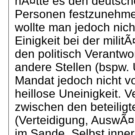
hÃ¤tte es den deutsch
Personen festzunehmen
wollte man jedoch nich
Einigkeit bei der mili
den politisch Verantw
andere Stellen (bspw.
Mandat jedoch nicht vo
heillose Uneinigkeit.
zwischen den beteiligt
(Verteidigung, AuswÃ¤r
im Sande. Selbst inne