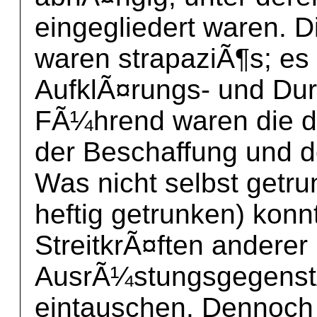
eingegliedert waren. 
waren strapaziÃ¶s; es
AufklÃ¤rungs- und Du
FÃ¼hrend waren die d
der Beschaffung und 
Was nicht selbst getr
heftig getrunken) kon
StreitkrÃ¤ften andere
AusrÃ¼stungsgegenst
eintauschen. Dennoch