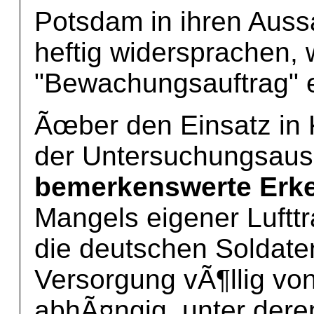
Potsdam in ihren Aus
heftig widersprachen,
"Bewachungsauftrag" er
Ãœber den Einsatz in
der Untersuchungsau
bemerkenswerte Erk
Mangels eigener Luftt
die deutschen Soldaten
Versorgung vÃ¶llig v
abhÃ¤ngig, unter der