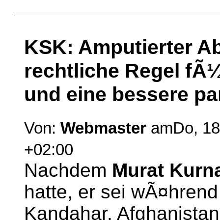
KSK: Amputierter Ab
rechtliche Regel fÃ
und eine bessere pa
Von:
Webmaster
amDo, 18
+02:00
Nachdem
Murat Kurn
hatte, er sei wÃ¤hrend 
Kandahar, Afghanistan