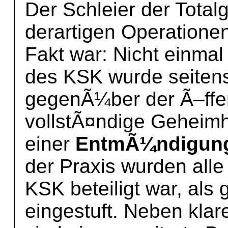
Der Schleier der Tota
derartigen Operatione
Fakt war: Nicht einmal
des KSK wurde seiten
gegenÃ¼ber der Ã–ffent
vollstÃ¤ndige Geheimh
einer
EntmÃ¼ndigung
der Praxis wurden all
KSK beteiligt war, als
eingestuft. Neben kla