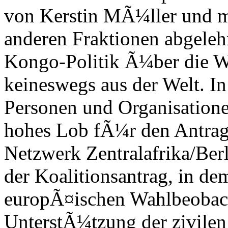
von Kerstin MÃ¼ller und mi
anderen Fraktionen abgeleh
Kongo-Politik Ã¼ber die Wa
keineswegs aus der Welt. In
Personen und Organisatione
hohes Lob fÃ¼r den Antrag
Netzwerk Zentralafrika/Be
der Koalitionsantrag, in de
europÃ¤ischen Wahlbeobach
UnterstÃ¼tzung der zivilen