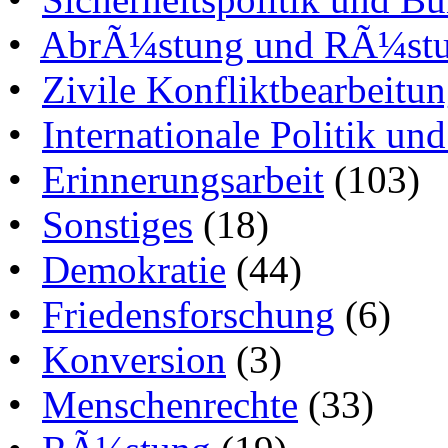
•
AbrÃ¼stung und RÃ¼stun
•
Zivile Konfliktbearbeitu
•
Internationale Politik un
•
Erinnerungsarbeit
(103)
•
Sonstiges
(18)
•
Demokratie
(44)
•
Friedensforschung
(6)
•
Konversion
(3)
•
Menschenrechte
(33)