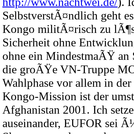
http://www.nachtwei.de/
). I
SelbstverstÃ¤ndlich geht es
Kongo militÃ¤risch zu lÃ¶s
Sicherheit ohne Entwicklun
ohne ein MindestmaÃŸ an S
die groÃŸe VN-Truppe MON
Wahlphase vor allem in der
Kongo-Mission ist der umstr
Afghanistan 2001. Ich set
auseinander, EUFOR sei Ã¼