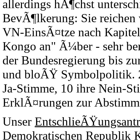
allerdings hÃ¶chst unterschi
BevÃ¶lkerung: Sie reichen v
VN-EinsÃ¤tze nach Kapitel
Kongo an" Ã¼ber - sehr bere
der Bundesregierung bis zu
und bloÃŸ Symbolpolitik.
Ja-Stimme, 10 ihre Nein-S
ErklÃ¤rungen zur Abstimm
Unser
EntschlieÃŸungsant
Demokratischen Republik Ko