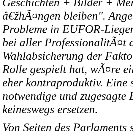
Geschichten + Bilder + Men
â€žhÃ¤ngen bleiben". Anges
Probleme in EUFOR-Liegen-
bei aller ProfessionalitÃ¤t 
Wahlabsicherung der Fakto
Rolle gespielt hat, wÃ¤re e
eher kontraproduktiv. Eine 
notwendige und zugesagte E
keineswegs ersetzen.
Von Seiten des Parlaments 