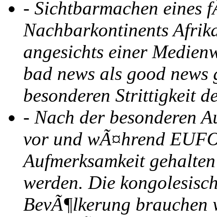
-
Sichtbarmachen eines f
Nachbarkontinents Afrik
angesichts einer Medienw
bad news als good news g
besonderen Strittigkeit
-
Nach der besonderen A
vor und wÃ¤hrend EUFO
Aufmerksamkeit gehalten
werden. Die kongolesische
BevÃ¶lkerung brauchen w