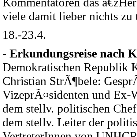
Kommentatoren das â€žHerz 
viele damit lieber nichts zu
18.-23.4.
- Erkundungsreise nach K
Demokratischen Republik 
Christian StrÃ¶bele: Gesp
VizeprÃ¤sidenten und Ex-
dem stellv. politischen C
dem stellv. Leiter der polit
VertreterInnen von UNHC