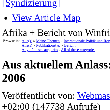
[Syndizierung]
View Article Map
Afrika + Bericht von Winfr
Browse in:
Alle(s)
»
Meine Themen
»
Internationale Politik und Re
Alle(s)
»
Publikationstyp
»
Bericht
Any of these categories
-
All of these categories
Aus aktuellem Anlas
2006
Veröffentlicht von:
Webmas
+02:00 (147738 Aufrufe)