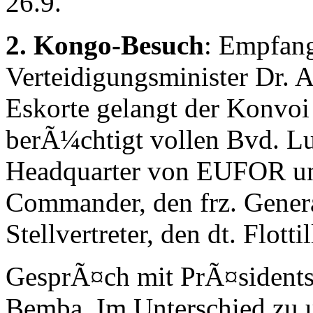
26.9.
2. Kongo-Besuch
: Empfang
Verteidigungsminister Dr.
Eskorte gelangt der Konvo
berÃ¼chtigt vollen Bvd. 
Headquarter von EUFOR und
Commander, den frz. Gener
Stellvertreter, den dt. Flott
GesprÃ¤ch mit PrÃ¤sidentsc
Bemba. Im Unterschied zu un