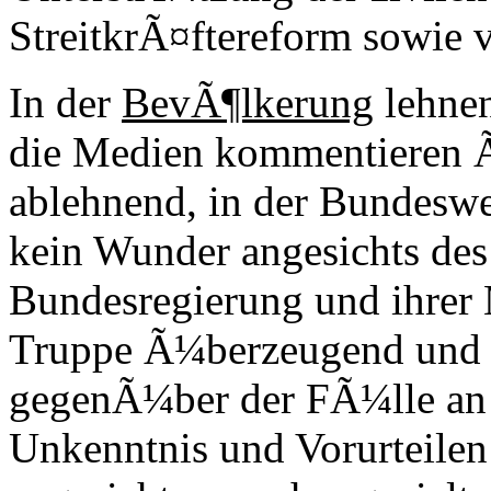
StreitkrÃ¤ftereform sowie
In der
BevÃ¶lkerung
lehnen
die Medien kommentieren Ã
ablehnend, in der Bundesweh
kein Wunder angesichts des
Bundesregierung und ihrer
Truppe Ã¼berzeugend und 
gegenÃ¼ber der FÃ¼lle an 
Unkenntnis und Vorurteil