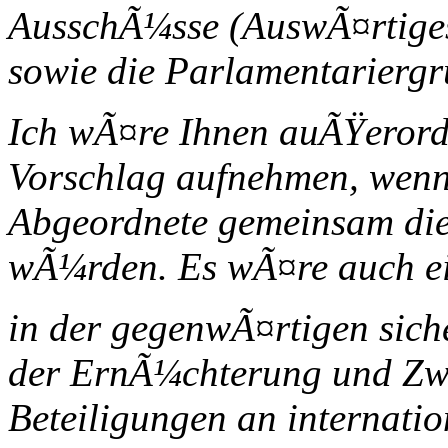
AusschÃ¼sse (AuswÃ¤rtiges
sowie die Parlamentariergr
Ich wÃ¤re Ihnen auÃŸerord
Vorschlag aufnehmen, wen
Abgeordnete gemeinsam die
wÃ¼rden. Es wÃ¤re auch ei
in der gegenwÃ¤rtigen siche
der ErnÃ¼chterung und Zw
Beteiligungen an internati