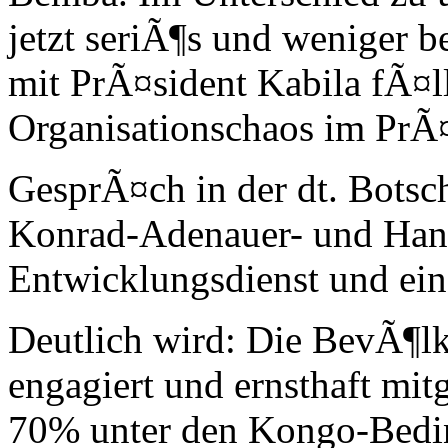
jetzt seriÃ¶s und weniger 
mit PrÃ¤sident Kabila fÃ¤l
Organisationschaos im PrÃ¤
GesprÃ¤ch in der dt. Botsc
Konrad-Adenauer- und Hans
Entwicklungsdienst und ein
Deutlich wird: Die BevÃ¶lk
engagiert und ernsthaft mi
70% unter den Kongo-Bedi