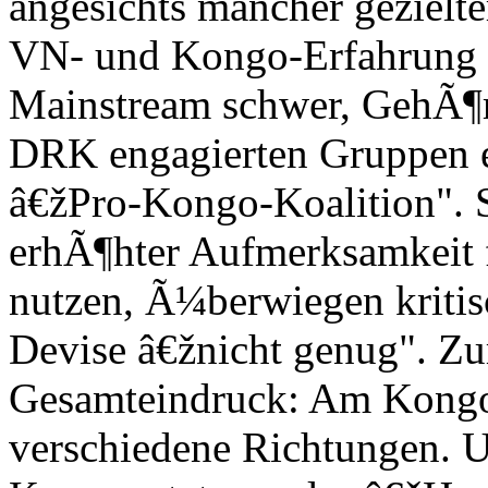
angesichts mancher geziel
VN- und Kongo-Erfahrung 
Mainstream schwer, GehÃ¶r 
DRK engagierten Gruppen e
â€žPro-Kongo-Koalition". S
erhÃ¶hter Aufmerksamkeit 
nutzen, Ã¼berwiegen kriti
Devise â€žnicht genug". Zu
Gesamteindruck: Am Kongo s
verschiedene Richtungen. U