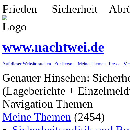
Frieden Sicherheit Abrü
www.nachtwei.de
Auf dieser Website suchen
|
Zur Person
|
Meine Themen
|
Presse
|
Ver
Genauer Hinsehen: Sicherhe
(Lageberichte + Einzelmeld
Navigation Themen
Meine Themen
(2454)
•
Sicherheitspolitik und B