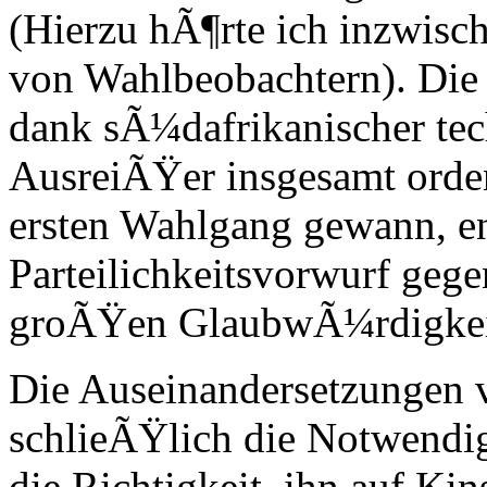
(Hierzu hÃ¶rte ich inzwisch
von Wahlbeobachtern). Die
dank sÃ¼dafrikanischer tech
AusreiÃŸer insgesamt orden
ersten Wahlgang gewann, e
Parteilichkeitsvorwurf ge
groÃŸen GlaubwÃ¼rdigke
Die Auseinandersetzungen 
schlieÃŸlich die Notwendi
die Richtigkeit, ihn auf Kin