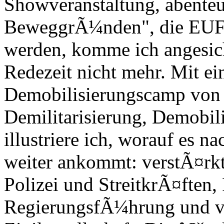
Showveranstaltung, abenteu
BeweggrÃ¼nden", die EUFOR
werden, komme ich angesic
Redezeit nicht mehr. Mit 
Demobilisierungscamp v
Demilitarisierung, Demobil
illustriere ich, worauf es 
weiter ankommt: verstÃ¤rk
Polizei und StreitkrÃ¤ften
RegierungsfÃ¼hrung und v