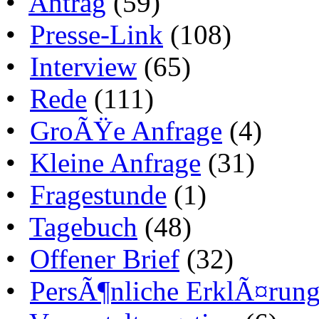
•
Antrag
(59)
•
Presse-Link
(108)
•
Interview
(65)
•
Rede
(111)
•
GroÃŸe Anfrage
(4)
•
Kleine Anfrage
(31)
•
Fragestunde
(1)
•
Tagebuch
(48)
•
Offener Brief
(32)
•
PersÃ¶nliche ErklÃ¤run