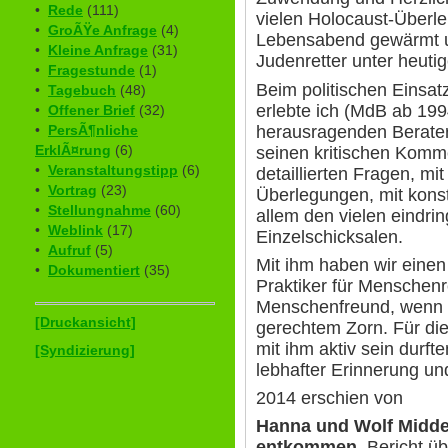
•
Rede
(111)
vielen Holocaust-Überl
•
GroÃŸe Anfrage
(4)
Lebensabend gewärmt u
•
Kleine Anfrage
(31)
Judenretter unter heut
•
Fragestunde
(1)
Beim politischen Einsat
•
Tagebuch
(48)
erlebte ich (MdB ab 199
•
Offener Brief
(32)
herausragenden Berater,
•
PersÃ¶nliche
ErklÃ¤rung
(6)
seinen kritischen Komm
•
Veranstaltungstipp
(6)
detaillierten Fragen, mi
•
Vortrag
(23)
Überlegungen, mit kons
•
Stellungnahme
(60)
allem den vielen eindrin
•
Weblink
(17)
Einzelschicksalen.
•
Aufruf
(5)
Mit ihm haben wir einen
•
Dokumentiert
(35)
Praktiker für Menschenr
Menschenfreund, wenn n
[Druckansicht]
gerechtem Zorn. Für die
mit ihm aktiv sein durfte
[Syndizierung]
lebhafter Erinnerung und
2014 erschien von
Hanna und Wolf Midd
entkommen
.
Bericht ü