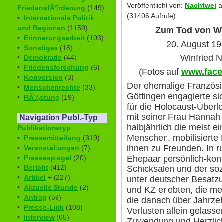
Veröffentlicht von:
Nachtwei
a
FriedensfÃ¶rderung
(149)
(31406 Aufrufe)
•
Internationale Politik
und Regionen
(1159)
Zum Tod von W
•
Erinnerungsarbeit
(103)
20. August 1
•
Sonstiges
(18)
Winfried N
•
Demokratie
(44)
•
Friedensforschung
(6)
(Fotos auf
www.face
•
Konversion
(3)
Der ehemalige Französi
•
Menschenrechte
(33)
Göttingen engagierte sic
•
RÃ¼stung
(19)
für die Holocaust-Über
mit seiner Frau Hannah
Navigation Publ.-Typ
halbjährlich die meist e
Publikationstyp
Menschen, mobilisierte f
•
Pressemitteilung
(319)
ihnen zu Freunden. In r
•
Veranstaltungen
(7)
•
Pressespiegel
(20)
Ehepaar persönlich-konk
•
Bericht
(412)
Schicksalen und der sozi
•
Artikel
+ (227)
unter deutscher Besatz
•
Aktuelle Stunde
(2)
und KZ erlebten, die me
•
Antrag
(59)
die danach über Jahrze
•
Presse-Link
(108)
Verlusten allein gelasse
•
Interview
(65)
Zuwendung und Herzlic