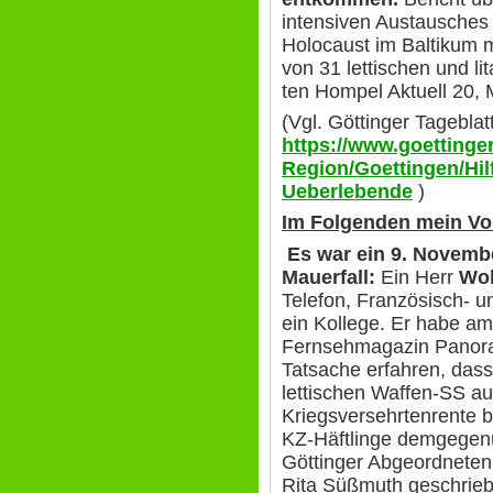
intensiven Austausches
Holocaust im Baltikum 
von 31 lettischen und l
ten Hompel Aktuell 20,
(Vgl. Göttinger Tagebla
https://www.goettinger
Region/Goettingen/Hil
Ueberlebende
)
Im Folgenden mein Vo
Es war ein 9. Novembe
Mauerfall:
Ein Herr
Wol
Telefon, Französisch- u
ein Kollege. Er habe a
Fernsehmagazin Panora
Tatsache erfahren, das
lettischen Waffen-SS au
Kriegsversehrtenrente 
KZ-Häftlinge demgegenü
Göttinger Abgeordneten
Rita Süßmuth geschrie