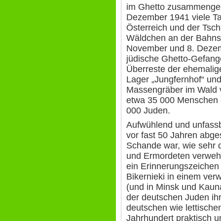
im Ghetto zusammengep
Dezember 1941 viele T
Österreich und der Tsc
Wäldchen an der Bahns
November und 8. Dezemb
jüdische Ghetto-Gefang
Überreste der ehemali
Lager „Jungfernhof“ und 
Massengräber im Wald v
etwa 35 000 Menschen 
000 Juden.
Aufwühlend und unfassb
vor fast 50 Jahren abges
Schande war, wie sehr 
und Ermordeten verweht
ein Erinnerungszeichen
Bikernieki in einem ver
(und in Minsk und Kaun
der deutschen Juden ih
deutschen wie lettischen
Jahrhundert praktisch u