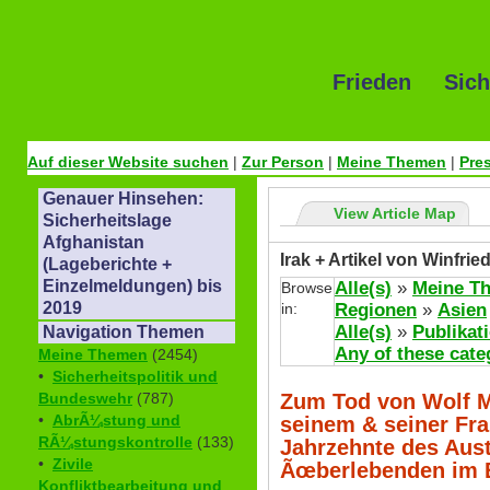
Frieden Sich
Auf dieser Website suchen
|
Zur Person
|
Meine Themen
|
Pre
Genauer Hinsehen:
View Article Map
Sicherheitslage
Afghanistan
Irak + Artikel von Winfrie
(Lageberichte +
Einzelmeldungen) bis
Alle(s)
»
Meine T
Browse
2019
in:
Regionen
»
Asien
Alle(s)
»
Publikat
Navigation Themen
Any of these cate
Meine Themen
(2454)
•
Sicherheitspolitik und
Zum Tod von Wolf M
Bundeswehr
(787)
•
AbrÃ¼stung und
seinem & seiner Fr
RÃ¼stungskontrolle
(133)
Jahrzehnte des Aus
•
Zivile
Ãœberlebenden im 
Konfliktbearbeitung und