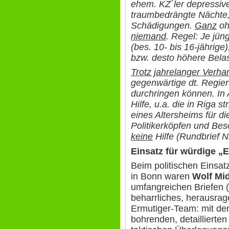
ehem. KZ`ler depressiv
traumbedrängte Nächte, e
Schädigungen.
Ganz
oh
niemand
. Regel: Je jün
(bes. 10- bis 16-jährige
bzw. desto höhere Belas
Trotz jahrelanger Verh
gegenwärtige dt. Regieru
durchringen können. In 
Hilfe, u.a. die in Riga s
eines Altersheims für di
Politikerköpfen und Be
keine
Hilfe (Rundbrief Nr
Einsatz für würdige „
Beim politischen Einsat
in Bonn waren
Wolf Mi
umfangreichen Briefen (
beharrliches, herausrag
Ermutiger-Team: mit de
bohrenden, detaillierten