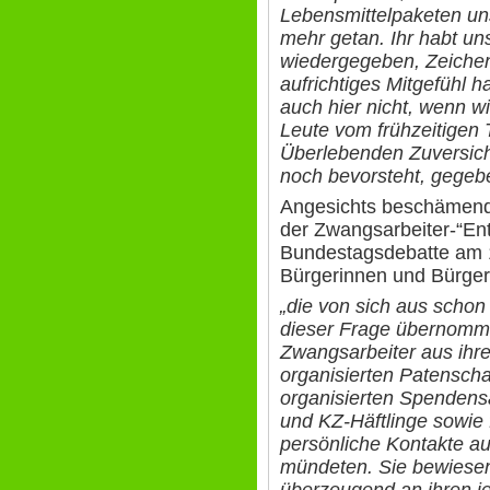
Lebensmittelpaketen uns 
mehr getan. Ihr habt u
wiedergegeben, Zeichen d
aufrichtiges Mitgefühl h
auch hier nicht, wenn w
Leute vom frühzeitigen 
Überlebenden Zuversicht
noch bevorsteht, gegeb
Angesichts beschämend
der Zwangsarbeiter-“Ent
Bundestagsdebatte am 1
Bürgerinnen und Bürge
„die von sich aus schon
dieser Frage übernomm
Zwangsarbeiter aus ihre
organisierten Patensch
organisierten Spenden
und KZ-Häftlinge sowie
persönliche Kontakte auf
mündeten. Sie bewiesen
überzeugend an ihren jew