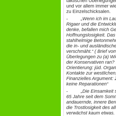
taktischen Überlegungen
und vor allem immer wie
zu Einzelschicksalen.
-
„Wenn ich im Lau
Rigaer und die Entwick
denke, befallen mich G
Hoffnungslosigkeit. Das 
stahlhelmige Betonmehr
die in- und ausländisc
verschmäht.“ ( Brief vo
Überlegungen zu (a) W
der Konservativen ran? 
Orientierung: jüd. Organ
Kontakte zur westlichen
Finanzielles Argument:
keine Reparationen“
-
„Die Einsamkeit 
65 Jahre seit dem Somme
andauernde, innere Ber
die Trostlosigkeit des a
verwächst kaum etwas. I