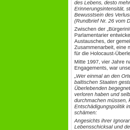
des Lebens, desto mehr,
Erinnerungsintensität, st
Bewusstsein des Verlust
(Rundbrief Nr. 26 vom
Zwischen der „Bürgerini
Parlamentarier entwicke
Austausches, der geme
Zusammenarbeit, eine 
für die Holocaust-Überl
Mitte 1997, vier Jahre
Engagements, war unser
„Wer einmal an den Ort
baltischen Staaten ges
Überlebenden begegnet i
verloren haben und sel
durchmachen müssen, k
Entschädigungspolitik i
schämen:
Angesichts ihrer Ignor
Lebensschicksal und der