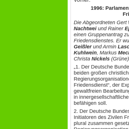
Vorher:
1996: Parlament
Fr
Die Abgeordneten Gert
Nachtwei
und Rainer
E
einen Gruppenantrag zur
Friedensdienstes. Er wu
Geißler
und Armin
Lasc
Kuhlwein
, Markus
Mec
Christa
Nickels
(Grüne)
„1. Der Deutsche Bundes
beiden großen christlic
Regierungsorganisatione
Friedensdienst“, der Ex
gewaltfreien Bearbeitun
in innergesellschaftlich
befähigen soll.
2. Der Deutsche Bundes
Initiatoren des Zivilen
plural zusammen gesetzt