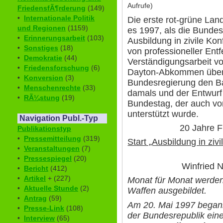
Aufrufe)
FriedensfÃ¶rderung
(149)
•
Internationale Politik
Die erste rot-grüne La
und Regionen
(1159)
es 1997, als die Bundes
•
Erinnerungsarbeit
(103)
Ausbildung in zivile Konf
•
Sonstiges
(18)
von professioneller Ent
•
Demokratie
(44)
Verständigungsarbeit v
•
Friedensforschung
(6)
Dayton-Abkommen überd
•
Konversion
(3)
Bundesregierung den Ba
•
Menschenrechte
(33)
damals und der Entwurf
•
RÃ¼stung
(19)
Bundestag, der auch v
unterstützt wurde.
Navigation Publ.-Typ
20 Jahre
Publikationstyp
•
Pressemitteilung
(319)
Start „Ausbildung in ziv
•
Veranstaltungen
(7)
•
Pressespiegel
(20)
Winfried 
•
Bericht
(412)
•
Artikel
+ (227)
Monat für Monat werde
•
Aktuelle Stunde
(2)
Waffen ausgebildet.
•
Antrag
(59)
Am 20. Mai 1997 begann 
•
Presse-Link
(108)
der Bundesrepublik ein
•
Interview
(65)