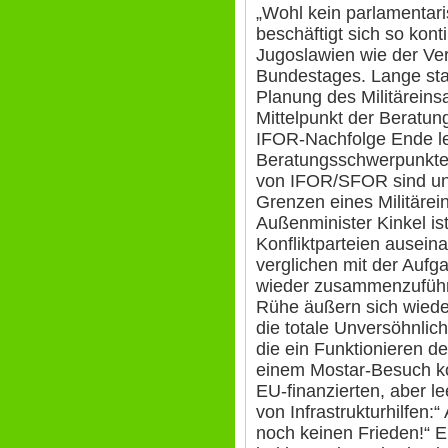
„Wohl kein parlamentar
beschäftigt sich so konti
Jugoslawien wie der Ve
Bundestages. Lange st
Planung des Militäreins
Mittelpunkt der Beratun
IFOR-Nachfolge Ende le
Beratungsschwerpunkte 
von IFOR/SFOR sind unst
Grenzen eines Militärei
Außenminister Kinkel ist
Konfliktparteien auseinan
verglichen mit der Aufg
wieder zusammenzuführe
Rühe äußern sich wieder
die totale Unversöhnlic
die ein Funktionieren d
einem Mostar-Besuch ko
EU-finanzierten, aber 
von Infrastrukturhilfen:
noch keinen Frieden!“ Ei