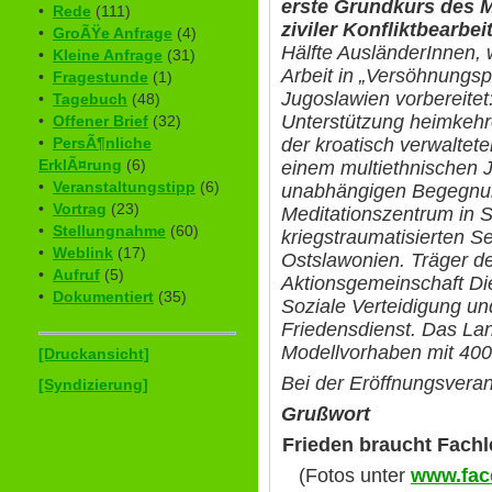
erste Grundkurs des 
•
Rede
(111)
ziviler Konfliktbearbe
•
GroÃŸe Anfrage
(4)
Hälfte AusländerInnen,
•
Kleine Anfrage
(31)
Arbeit in „Versöhnungsp
•
Fragestunde
(1)
Jugoslawien vorbereitet:
•
Tagebuch
(48)
Unterstützung heimkehre
•
Offener Brief
(32)
der kroatisch verwalteten
•
PersÃ¶nliche
ErklÃ¤rung
(6)
einem multiethnischen J
•
Veranstaltungstipp
(6)
unabhängigen Begegnun
•
Vortrag
(23)
Meditationszentrum in 
•
Stellungnahme
(60)
kriegstraumatisierten S
•
Weblink
(17)
Ostslawonien. Träger d
•
Aufruf
(5)
Aktionsgemeinschaft Die
•
Dokumentiert
(35)
Soziale Verteidigung un
Friedensdienst. Das La
Modellvorhaben mit 40
[Druckansicht]
Bei der Eröffnungsverans
[Syndizierung]
Grußwort
Frieden braucht Fach
(Fotos unter
www.fac