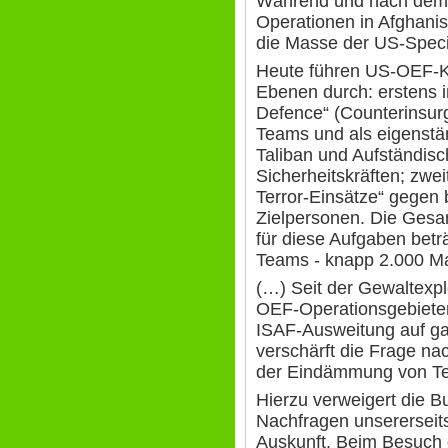
Während und nach dem I
Operationen in Afghanis
die Masse der US-Specia
Heute führen US-OEF-Kr
Ebenen durch: erstens 
Defence“ (Counterinsur
Teams und als eigenstä
Taliban und Aufständis
Sicherheitskräften; zwe
Terror-Einsätze“ gegen
Zielpersonen. Die Gesa
für diese Aufgaben bet
Teams - knapp 2.000 M
(…) Seit der Gewaltexpl
OEF-Operationsgebiete
ISAF-Ausweitung auf gan
verschärft die Frage n
der Eindämmung von Ter
Hierzu verweigert die B
Nachfragen unsererseits
Auskunft. Beim Besuch 