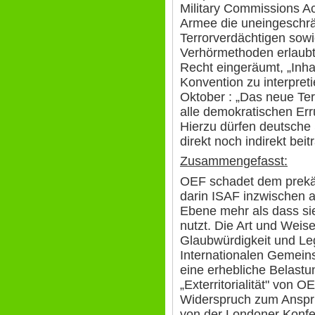
Military Commissions Ac
Armee die uneingeschrän
Terrorverdächtigen sowi
Verhörmethoden erlaubt
Recht eingeräumt, „Inh
Konvention zu interpreti
Oktober : „Das neue Te
alle demokratischen Er
Hierzu dürfen deutsche 
direkt noch indirekt beit
Zusammengefasst:
OEF schadet dem prekär
darin ISAF inzwischen a
Ebene mehr als dass si
nutzt. Die Art und Weise
Glaubwürdigkeit und Le
Internationalen Gemeins
eine erhebliche Belastu
„Exterritorialität" von 
Widerspruch zum Anspru
von der Londoner Konfe