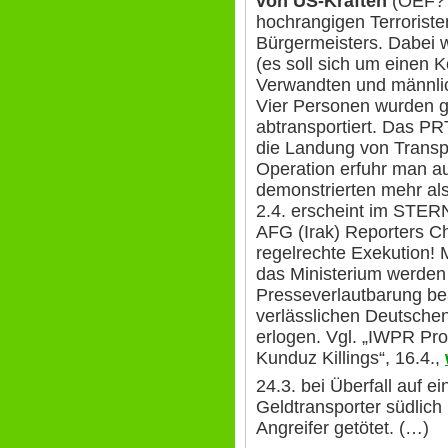
von US-Kräften
(OEF? 
hochrangigen Terrorist
Bürgermeisters. Dabei 
(es soll sich um einen 
Verwandten und männlic
Vier Personen wurden
abtransportiert. Das PR
die Landung von Transp
Operation erfuhr man a
demonstrierten mehr al
2.4. erscheint im STER
AFG (Irak) Reporters Ch
regelrechte Exekution!
das Ministerium werden 
Presseverlautbarung be
verlässlichen Deutsche
erlogen. Vgl. „IWPR Pr
Kunduz Killings“, 16.4.,
24.3. bei Überfall auf 
Geldtransporter südlich
Angreifer getötet. (…)