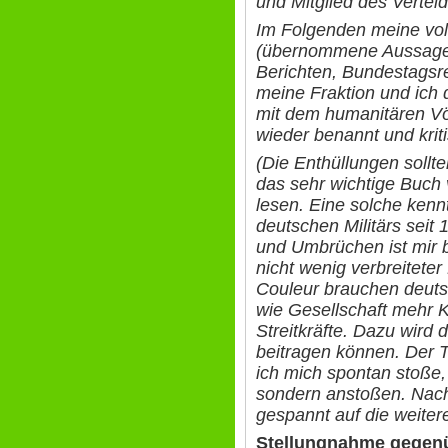
und Mitglied des Verte
Im Folgenden meine vol
(übernommene Aussag
Berichten, Bundestagsr
meine Fraktion und ic
mit dem humanitären Vö
wieder benannt und kriti
(Die Enthüllungen sollt
das sehr wichtige Buch
lesen. Eine solche kenn
deutschen Militärs seit 
und Umbrüchen ist mir b
nicht wenig verbreitete
Couleur brauchen deutsc
wie Gesellschaft mehr Kl
Streitkräfte. Dazu wird
beitragen können. Der T
ich mich spontan stoße, 
sondern anstoßen. Nach
gespannt auf die weitere
Stellungnahme gegenü