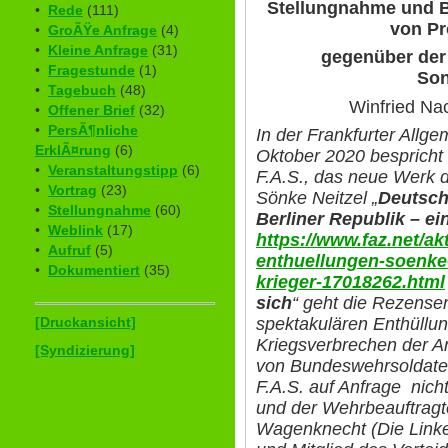
Stellungnahme und B
•
Rede
(111)
von Pr
•
GroÃŸe Anfrage
(4)
•
Kleine Anfrage
(31)
gegenüber der
•
Fragestunde
(1)
Son
•
Tagebuch
(48)
Winfried Na
•
Offener Brief
(32)
•
PersÃ¶nliche
In der Frankfurter Allg
ErklÃ¤rung
(6)
Oktober 2020 bespricht J
•
Veranstaltungstipp
(6)
F.A.S., das neue Werk d
•
Vortrag
(23)
Sönke Neitzel „
Deutsch
•
Stellungnahme
(60)
Berliner Republik – ei
•
Weblink
(17)
https://www.faz.net/a
•
Aufruf
(5)
enthuellungen-soenke
•
Dokumentiert
(35)
krieger-17018262.html
sich
“ geht die Rezensen
spektakulären Enthüllun
[Druckansicht]
Kriegsverbrechen der Am
[Syndizierung]
von Bundeswehrsoldaten
F.A.S. auf Anfrage nich
und der Wehrbeauftragt
Wagenknecht (Die Link