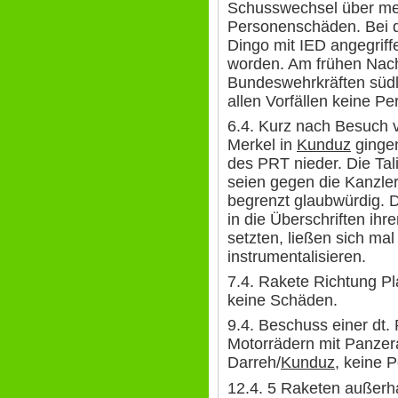
Schusswechsel über me
Personenschäden. Bei de
Dingo mit IED angegriff
worden. Am frühen Nac
Bundeswehrkräften südl
allen Vorfällen keine P
6.4. Kurz nach Besuch 
Merkel in
Kunduz
gingen
des PRT nieder. Die Ta
seien gegen die Kanzler
begrenzt glaubwürdig. D
in die Überschriften ih
setzten, ließen sich mal
instrumentalisieren.
7.4. Rakete Richtung P
keine Schäden.
9.4. Beschuss einer dt. 
Motorrädern mit Panzer
Darreh/
Kunduz
, keine 
12.4. 5 Raketen außer