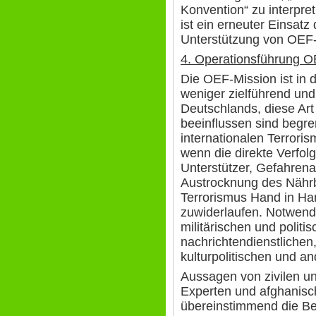
Konvention“ zu interpre
ist ein erneuter Einsat
Unterstützung von OEF-K
4. Operationsführung 
Die OEF-Mission ist in
weniger zielführend und
Deutschlands, diese Ar
beeinflussen sind begr
internationalen Terroris
wenn die direkte Verfo
Unterstützer, Gefahre
Austrocknung des Nährb
Terrorismus Hand in Ha
zuwiderlaufen. Notwend
militärischen und politis
nachrichtendienstlichen
kulturpolitischen und an
Aussagen von zivilen un
Experten und afghanisc
übereinstimmend die B