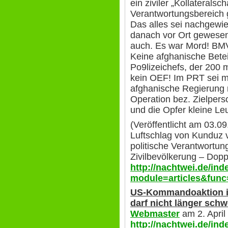
ein ziviler „Kollateral
Verantwortungsbereich g
Das alles sei nachgewi
danach vor Ort gewese
auch. Es war Mord! BMVg-
Keine afghanische Bete
Po9lizeichefs, der 200 m
kein OEF! Im PRT sei man
afghanische Regierung 
Operation bez. Zielpers
und die Opfer kleine Leu
(Veröffentlicht am 03.0
Luftschlag von Kunduz v
politische Verantwortun
Zivilbevölkerung – Dop
http://nachtwei.de/in
module=articles&func
US-Kommandoaktion i
darf nicht länger schw
Webmaster
am 2. April
http://nachtwei.de/in