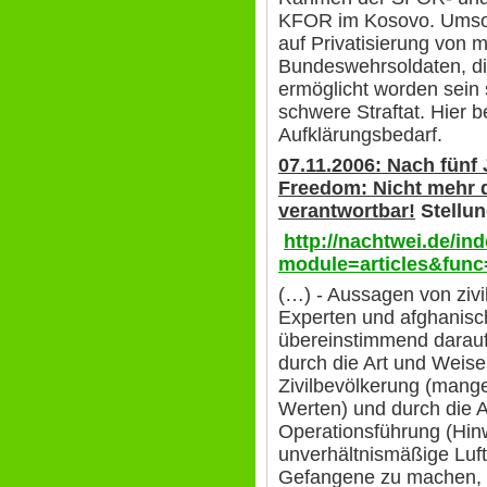
KFOR im Kosovo. Umso m
auf Privatisierung von m
Bundeswehrsoldaten, di
ermöglicht worden sein 
schwere Straftat. Hier b
Aufklärungsbedarf.
07.11.2006: Nach fünf
Freedom:
Nicht mehr 
verantwortbar!
Stellu
http://nachtwei.de/in
module=articles&func
(…) - Aussagen von zivi
Experten und afghanisc
übereinstimmend darauf
durch die Art und Weise
Zivilbevölkerung (mange
Werten) und durch die 
Operationsführung (Hinw
unverhältnismäßige Luft
Gefangene zu machen, u