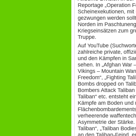
Reportage „Operation Fo
Scheinexekutionen, mit
gezwungen werden soll
Norden im Paschtunenge
Kriegseinsätzen zum gr
Truppe.
Auf YouTube (Suchworte
zahlreiche private, offi
und den Kämpfen in San
sehen. In „Afghan War –
Vikings – Mountain Warr
Freedom“, „Fighting Tal
Bombs dropped on Taliba
Bombers Attack Taliban 
Taliban“ etc. entsteht ei
Kämpfe am Boden und mi
Flächenbombardements a
verheerende waffentech
Asymmetrie der Stärke. F
Taliban“, „Taliban Bodie
an den Taliban-Feind, e