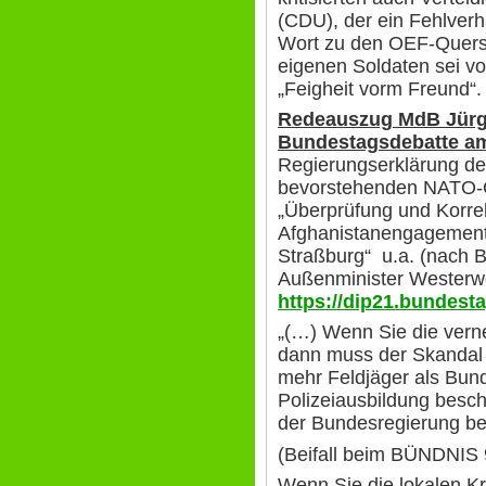
(CDU), der ein Fehlverh
Wort zu den OEF-Quersc
eigenen Soldaten sei vo
„Feigheit vorm Freun
Redeauszug MdB Jürgen
Bundestagsdebatte am
Regierungserklärung de
bevorstehenden NATO-G
„Überprüfung und Korrek
Afghanistanengagement
Straßburg“ u.a. (nach 
Außenminister Westerwel
https://dip21.bundesta
„(…) Wenn Sie die verne
dann muss der Skandal 
mehr Feldjäger als Bund
Polizeiausbildung beschä
der Bundesregierung bei
(Beifall beim BÜNDNI
Wenn Sie die lokalen Krä