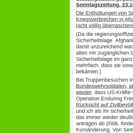
Sonntagszeitung, 23.1
Die Enthüllungen von S
Kriegsverbrechen in Afg
nicht völlig überraschen
(Da die regierungsoffizi
Sicherheitslage Afghan
damit unzureichend ware
allen mir zugänglichen 
Sicherheitslage im ganz
mehrfach. dass sie sow
bekämen.)
Bei Truppenbesuchen in
Bundeswehrsoldaten, ab
wieder
, dass US-Kräfte
Operation Enduring Fr
Rücksicht auf Zivilbev
und ich als ihr sicherhei
das immer wieder deutl
anträgen ab 2006, forde
Kursänderung. Von Seit