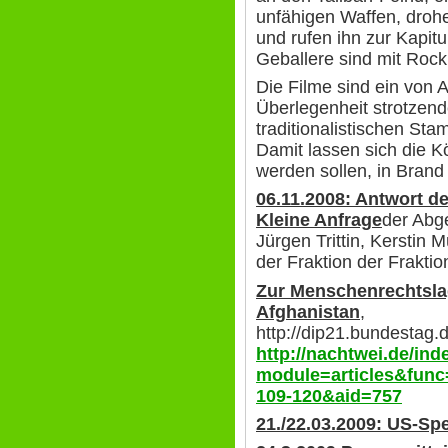
unfähigen Waffen, droh
und rufen ihn zur Kapitu
Geballere sind mit Rock
Die Filme sind ein von A
Überlegenheit strotzende
traditionalistischen St
Damit lassen sich die 
werden sollen, in Brand
06.11.2008: Antwort d
Kleine Anfrage
der Abg
Jürgen Trittin, Kerstin 
der Fraktion der Frak
Zur Menschenrechtslag
Afghanistan
,
http://dip21.bundestag.
http://nachtwei.de/in
module=articles&func
109-120&aid=757
21./22.03.2009: US-Sp