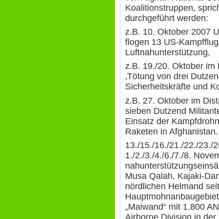
Koalitionstruppen, spri
durchgeführt werden:
z.B. 10. Oktober 2007 U
flogen 13 US-Kampfflu
Luftnahunterstützung,
z.B. 19./20. Oktober im
‚Tötung von drei Dutzen
Sicherheitskräfte und Ko
z.B. 27. Oktober im Dis
sieben Dutzend Militant
Einsatz der Kampfdrohn
Raketen in Afghanistan.
13./15./16./21./22./23./
1./2./3./4./6./7./8. Nove
nahunterstützungseinsä
Musa Qalah, Kajaki-Da
nördlichen Helmand se
Hauptmohnanbaugebiet.
„Maiwand“ mit 1.800 AN
Airborne Division in der