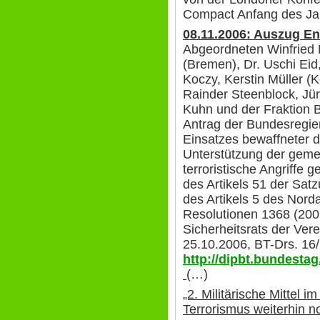
Compact Anfang des Jah
08.11.2006: Auszug E
Abgeordneten Winfried 
(Bremen), Dr. Uschi Eid
Koczy, Kerstin Müller (
Rainder Steenblock, Jürg
Kuhn und der Fraktio
Antrag der Bundesregie
Einsatzes bewaffneter de
Unterstützung der gem
terroristische Angriffe
des Artikels 51 der Sat
des Artikels 5 des Norda
Resolutionen 1368 (200
Sicherheitsrats der Ver
25.10.2006, BT-Drs. 16
http://dipbt.bundesta
(…)
„2. Militärische Mittel 
Terrorismus weiterhin n