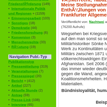
FriedensfÃ¶rderung
(149)
Meine Stellungnahm
•
Internationale Politik
EnthÃ¼llungen von 
und Regionen
+ (1159)
Frankfurter Allgem
•
Erinnerungsarbeit
(103)
Veröffentlicht von:
Nachtwei
a
•
Sonstiges
(18)
(76200 Aufrufe)
•
Demokratie
(44)
•
Friedensforschung
(6)
Wegsehen bei Kriegsve
•
Konversion
(3)
auf den man sonst so s
•
Menschenrechte
(33)
Militärhistoriker Sönke 
•
RÃ¼stung
(19)
Werk zu Kontinuitäten 
Militärs zwischen 1871 
Navigation Publ.-Typ
völkerrechtswidrigen Ei
Publikationstyp
Afghanistan. Seit 2006 
•
Pressemitteilung
(319)
das immer wieder deutlic
•
Veranstaltungen
(7)
gegen die Wand, anges
•
Pressespiegel
(20)
Koalitionsmehrheiten. 
•
Bericht
+ (412)
Materialien.
•
Artikel
(227)
Bündnisloyalität, hum
•
Aktuelle Stunde
(2)
•
Antrag
(59)
•
Presse-Link
(108)
Beisp
•
Interview
(65)