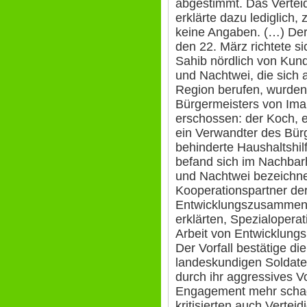
abgestimmt. Das Verteid
erklärte dazu lediglich
keine Angaben. (…) Der 
den 22. März richtete 
Sahib nördlich von Kund
und Nachtwei, die sich a
Region berufen, wurden
Bürgermeisters von Im
erschossen: der Koch, e
ein Verwandter des Bür
behinderte Haushaltshil
befand sich im Nachbarha
und Nachtwei bezeichne
Kooperationspartner de
Entwicklungszusammenar
erklärten, Spezialopera
Arbeit von Entwicklung
Der Vorfall bestätige die
landeskundigen Soldate
durch ihr aggressives V
Engagement mehr schade
kritisierten auch Vertei