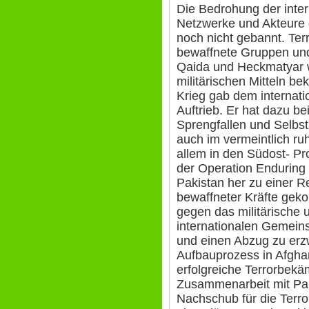
Die Bedrohung der inter
Netzwerke und Akteure d
noch nicht gebannt. Terr
bewaffnete Gruppen und 
Qaida und Heckmatyar w
militärischen Mitteln b
Krieg gab dem internati
Auftrieb. Er hat dazu be
Sprengfallen und Selbst
auch im vermeintlich r
allem in den Südost- P
der Operation Enduring
Pakistan her zu einer R
bewaffneter Kräfte gek
gegen das militärische 
internationalen Gemeins
und einen Abzug zu erzw
Aufbauprozess in Afghan
erfolgreiche Terrorbekäm
Zusammenarbeit mit Pak
Nachschub für die Terr