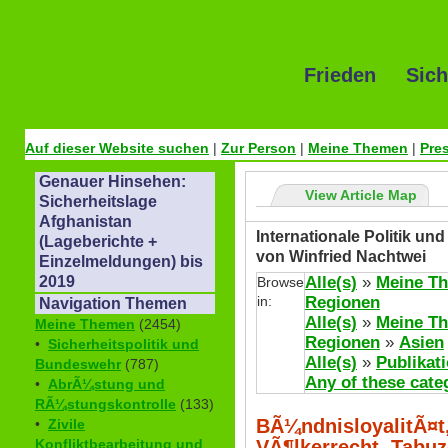
Frieden Sich
Auf dieser Website suchen
|
Zur Person
|
Meine Themen
|
Pre
Genauer Hinsehen:
View Article Map
Sicherheitslage
Afghanistan
Internationale Politik un
(Lageberichte +
von Winfried Nachtwei
Einzelmeldungen) bis
Alle(s)
»
Meine T
2019
Browse
in:
Regionen
Navigation Themen
Alle(s)
»
Meine T
Meine Themen
(2454)
Regionen
»
Asien
•
Sicherheitspolitik und
Alle(s)
»
Publikat
Bundeswehr
(787)
Any of these cate
•
AbrÃ¼stung und
RÃ¼stungskontrolle
(133)
BÃ¼ndnisloyalitÃ¤t
•
Zivile
VÃ¶lkerrecht, Tabuz
Konfliktbearbeitung und