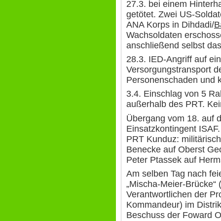
27.3. bei einem Hinterha
getötet. Zwei US-Sold
ANA Korps in Dihdadi/
B
Wachsoldaten erschoss
anschließend selbst da
28.3. IED-Angriff auf e
Versorgungstransport d
Personenschaden und 
3.4. Einschlag von 5 R
außerhalb des PRT. Ke
Übergang vom 18. auf 
Einsatzkontingent ISAF.
PRT Kunduz: militäris
Benecke auf Oberst Georg
Peter Ptassek auf Herm
Am selben Tag nach feie
„Mischa-Meier-Brücke“ (
Verantwortlichen der P
Kommandeur) im Distrik
Beschuss der Foward O