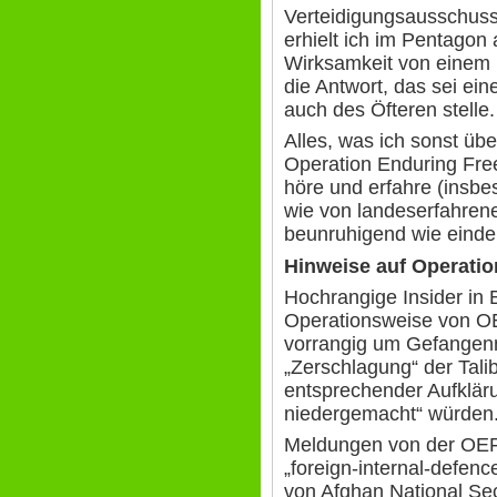
Verteidigungsausschus
erhielt ich im Pentagon
Wirksamkeit von einem U
die Antwort, das sei ein
auch des Öfteren stelle.
Alles, was ich sonst über
Operation Enduring Fre
höre und erfahre (insbe
wie von landeserfahrene
beunruhigend wie eindeu
Hinweise auf Operati
Hochrangige Insider in 
Operationsweise von OE
vorrangig um Gefange
„Zerschlagung“ der Tali
entsprechender Aufklär
niedergemacht“ würden
Meldungen von der OE
„foreign-internal-defen
von Afghan National Se