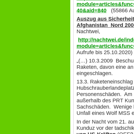
module=articles&func
40&aid=840
(55866 Auf
Auszug aus Sicherheit
Afghanistan
Nord 2006
Nachtwei,
http://nachtwei.de/in
module=articles&func
Aufrufe bis 25.10.2020)
„(…) 10.3.2009 Beschus
Raketen, davon eine a
eingeschlagen.
13.3. Raketeneinschla
Hubschrauberlandeplatz
Personenschäden. Am 1
außerhalb des PRT Kun
Sachschäden. Wenige 
Unfall eines Wolf MSS e
In der Nacht vom 21. au
Kunduz vor der tadschi