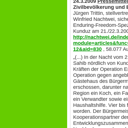
24.3.2009
Pressemitte
Zivilbevölkerung und
Jürgen Trittin, stellvert
Winfried Nachtwei, siche
Enduring-Freedom-Spezi
Kunduz am 21./22.3.200
http://nachtwei.de/in
module=articles&func
12&aid=830
, 58.077 Au
„(...) In der Nacht vom 
Sahib nördlich von Kun
Kräften der Operation E
Operation gegen angebl
Gästehaus des Bürgerm
erschossen, darunter n
Region ein Koch, ein F
ein Verwandter sowie e
Haushaltshilfe. Vier bis 
worden. Der Bürgermeis
Kooperationspartner de
Entwicklungszusammenar