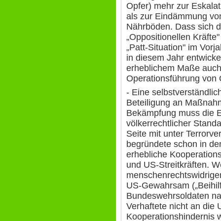
Opfer) mehr zur Eskalat
als zur Eindämmung von
Nährböden. Dass sich d
„Oppositionellen Kräfte
„Patt-Situation" im Vorj
in diesem Jahr entwickel
erheblichem Maße auch 
Operationsführung von
- Eine selbstverständli
Beteiligung an Maßnahm
Bekämpfung muss die Ei
völkerrechtlicher Stan
Seite mit unter Terror
begründete schon in de
erhebliche Kooperation
und US-Streitkräften. W
menschenrechtswidrige
US-Gewahrsam („Beihilf
Bundeswehrsoldaten nac
Verhaftete nicht an die
Kooperationshindernis wi