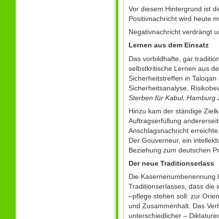
Vor diesem Hintergrund ist d
Positivnachricht wird heute m
Negativnachricht verdrängt un
Lernen aus dem Einsatz
Das vorbildhafte, gar tradit
selbstkritische Lernen aus de
Sicherheitstreffen in Taloqa
Sicherheitsanalyse, Risikob
Sterben für Kabul, Hamburg 2
Hinzu kam der ständige Zielk
Auftragserfüllung anderersei
Anschlagsnachricht erreichte
Der Gouverneur, ein intellekt
Beziehung zum deutschen Pro
Der neue Traditionserlass
Die Kasernenumbenennung bek
Traditionserlasses, dass die
–pflege stehen soll: zur Ori
und Zusammenhalt. Das Verhäl
unterschiedlicher – Diktature