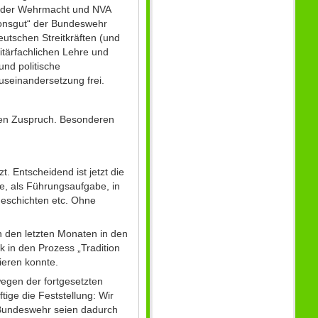
ge der Wehrmacht und NVA
tionsgut“ der Bundeswehr
tschen Streitkräften (und
litärfachlichen Lehre und
und politische
useinandersetzung frei.
ken Zuspruch. Besonderen
. Entscheidend ist jetzt die
e, als Führungsaufgabe, in
geschichten etc. Ohne
n den letzten Monaten in den
k in den Prozess „Tradition
ieren konnte.
egen der fortgesetzten
ige die Feststellung: Wir
 Bundeswehr seien dadurch