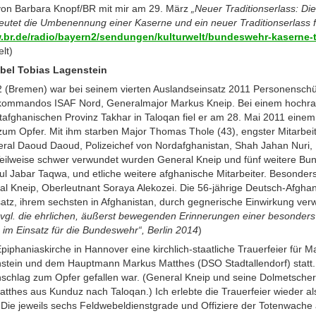
on Barbara Knopf/BR mit mir am 29. März
„Neuer Traditionserlass: D
deutet die Umbenennung einer Kaserne und ein neuer Traditionserlass f
.br.de/radio/bayern2/sendungen/kulturwelt/bundeswehr-kaserne-t
lt)
ebel Tobias Lagenstein
52 (Bremen) war bei seinem vierten Auslandseinsatz 2011 Personensch
mmandos ISAF Nord, Generalmajor Markus Kneip. Bei einem hochrang
afghanischen Provinz Takhar in Taloqan fiel er am 28. Mai 2011 einem
zum Opfer. Mit ihm starben Major Thomas Thole (43), engster Mitarbei
l Daoud Daoud, Polizeichef von Nordafghanistan, Shah Jahan Nuri, P
. Teilweise schwer verwundet wurden General Kneip und fünf weitere B
ul Jabar Taqwa, und etliche weitere afghanische Mitarbeiter. Besonde
l Kneip, Oberleutnant Soraya Alekozei. Die 56-jährige Deutsch-Afghanin
satz, ihrem sechsten in Afghanistan, durch gegnerische Einwirkung ve
vgl. die ehrlichen, äußerst bewegenden Erinnerungen einer besonders
n im Einsatz für die Bundeswehr“, Berlin 2014
)
piphaniaskirche in Hannover eine kirchlich-staatliche Trauerfeier für M
stein und dem Hauptmann Markus Matthes (DSO Stadtallendorf) statt. 
chlag zum Opfer gefallen war. (General Kneip und seine Dolmetsche
tthes aus Kunduz nach Taloqan.) Ich erlebte die Trauerfeier wieder als
 Die jeweils sechs Feldwebeldienstgrade und Offiziere der Totenwache 