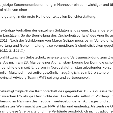
ie jetzige Kasernenumbenennung in Hannover ein sehr wichtiger und über
al nicht von einer
d gelangt in die erste Reihe der aktuellen Berichterstattung.
ionswürdige Verhalten der einzelnen Soldaten ist das eine. Das andere 
n Einsätzen. So die Beurteilung des „Sicherheitsvorfalls“ des Angriffs 
n 2011. Nach der Schilderung von Marco Seliger muss es im Vorfeld erhe
ewertung und Geheimhaltung, also vermeidbare Sicherheitslücken gege
011, S. 193 ff.)
onflikt zwischen Selbstschutz einerseits und Vertrauensbildung zum Z
ts. Als mich am 28. Mai bei einer Afghanistan-Tagung bei Bonn die sch
, berichtete ein seit längerem in Nordostafghanistan arbeitender Forsc
ueller Mujahedin, sei außergewöhnlich zugänglich, sein Büro stehe einf
vincial Advisory Team (PAT) sei eng und vertrauensvoll.
räftigt zugleich die Kernbotschaft des gegenüber 1982 aktualisierten
 inzwischen 62-jährige Geschichte der Bundeswehr selbst im Vordergrun
entierung im Rahmen des heutigen wertegebundenen Auftrages und zur S
tnis zur Wehrmacht wie zur NVA ist klar und eindeutig: Als zentrale 
n sind diese Streitkräfte und ihre Verbände ausdrücklich nicht tradition