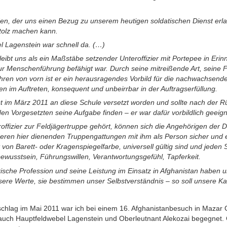
en, der uns einen Bezug zu unserem heutigen soldatischen Dienst erla
stolz machen kann.
l Lagenstein war schnell da. (…)
eibt uns als ein Maßstäbe setzender Unteroffizier mit Portepee in Erinn
Menschenführung befähigt war. Durch seine mitreißende Art, seine F
hren von vorn ist er ein herausragendes Vorbild für die nachwachsen
en im Auftreten, konsequent und unbeirrbar in der Auftragserfüllung.
t im März 2011 an diese Schule versetzt worden und sollte nach der R
n Vorgesetzten seine Aufgabe finden – er war dafür vorbildlich geeign
offizier zur Feldjägertruppe gehört, können sich die Angehörigen der D
eren hier dienenden Truppengattungen mit ihm als Person sicher und ein
st von Barett- oder Kragenspiegelfarbe, universell gültig sind und jeden
tbewusstsein, Führungswillen, Verantwortungsgefühl, Tapferkeit.
ärische Profession und seine Leistung im Einsatz in Afghanistan haben 
ere Werte, sie bestimmen unser Selbstverständnis – so soll unsere K
hlag im Mai 2011 war ich bei einem 16. Afghanistanbesuch in Mazar 
 auch Hauptfeldwebel Lagenstein und Oberleutnant Alekozai begegnet