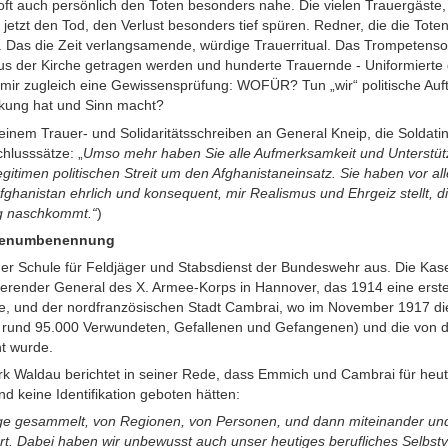
oft auch persönlich den Toten besonders nahe. Die vielen Trauergäste, 
jetzt den Tod, den Verlust besonders tief spüren. Redner, die die Tote
. Das die Zeit verlangsamende, würdige Trauerritual. Das Trompetenso
us der Kirche getragen werden und hunderte Trauernde - Uniformiert
 mir zugleich eine Gewissensprüfung: WOFÜR? Tun „wir“ politische Auftr
rkung hat und Sinn macht?
n einem Trauer- und Solidaritätsschreiben an General Kneip, die Soldat
hlusssätze: „
Umso mehr haben Sie alle Aufmerksamkeit und Unterstü
itimen politischen Streit um den Afghanistaneinsatz. Sie haben vor all
fghanistan ehrlich und konsequent, mir Realismus und Ehrgeiz stellt, di
ag naschkommt.“
)
ernenumbenennung
er Schule für Feldjäger und Stabsdienst der Bundeswehr aus. Die Ka
render General des X. Armee-Korps in Hannover, das 1914 eine erst
rte, und der nordfranzösischen Stadt Cambrai, wo im November 1917 di
it rund 95.000 Verwundeten, Gefallenen und Gefangenen) und die von
t wurde.
 Waldau berichtet in seiner Rede, dass Emmich und Cambrai für heuti
nd keine Identifikation geboten hätten:
e gesammelt, von Regionen, von Personen, und dann miteinander u
ert. Dabei haben wir unbewusst auch unser heutiges berufliches Selbstv