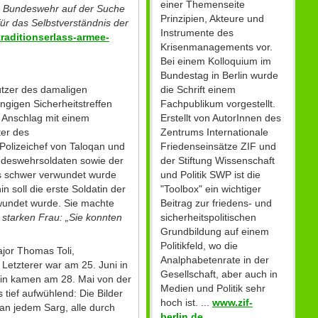
einer Themenseite
ie Bundeswehr auf der Suche
Prinzipien, Akteure und
ür das Selbstverständnis der
Instrumente des
raditionserlass-armee-
Krisenmanagements vor.
Bei einem Kolloquium im
Bundestag in Berlin wurde
die Schrift einem
ützer des damaligen
Fachpublikum vorgestellt.
igen Sicherheitstreffen
Erstellt von AutorInnen des
 Anschlag mit einem
Zentrums Internationale
ter des
Friedenseinsätze ZIF und
olizeichef von Taloqan und
der Stiftung Wissenschaft
undeswehrsoldaten sowie der
und Politik SWP ist die
rs schwer verwundet wurde
"Toolbox" ein wichtiger
 soll die erste Soldatin der
Beitrag zur friedens- und
rwundet wurde. Sie machte
sicherheitspolitischen
 starken Frau: „Sie konnten
Grundbildung auf einem
Politikfeld, wo die
ajor Thomas Toli,
Analphabetenrate in der
Letzterer war am 25. Juni in
Gesellschaft, aber auch in
rin kamen am 28. Mai von der
Medien und Politik sehr
 tief aufwühlend: Die Bilder
hoch ist. ...
www.zif-
an jedem Sarg, alle durch
berlin.de