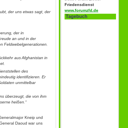
Friedensdienst
www.forumzfd.de
ubt, der uns etwas sagt, der
Tagebuch
erung, der in
reude an und in der
den Feldwebelgenerationen.
ückkehr aus Afghanistan in
et.
ienststellen des
deutig identifizieren. Er
 Soldaten unmittelbar
uns überzeugt, die von ihm
aserne heißen.“
Generalmajor Kneip und
. General Daoud war uns