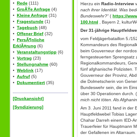
•
Rede
(111)
Hierzu ein
Radio-Interview
v
•
GroÃŸe Anfrage
(4)
nach ihrer Identität. Was be
•
Kleine Anfrage
(31)
Bundeswehr?“
(
https://www
•
Fragestunde
(1)
100.html
, Bayern 2, kulturWe
•
Tagebuch
(48)
Der 31-jährige Hauptfeldw
•
Offener Brief
(32)
vom Feldjägerbataillon 5./1
•
PersÃ¶nliche
Kommandeurs des Regionalko
ErklÃ¤rung
(6)
beim Gouverneur der nordost
•
Veranstaltungstipp
(6)
ferngesteuerten Sprengsatz 
•
Vortrag
(23)
Regionalkommandeurs, Genera
•
Stellungnahme
(60)
fünf afghanische Polizisten
•
Weblink
(17)
Gouverneur der Provinz, Abd
•
Aufruf
(5)
die Dolmetscherin von Genera
•
Dokumentiert
(35)
Bundeswehr sein, die im Ein
über 30 Operationen durch. (
[Druckansicht]
mich nicht töten. Als Afghani
[Syndizierung]
Am 3. Juni 2011 fand in der E
Hauptfeldwebel Tobias Lagen
Chahar Darreh einem IED-Ans
Trauerfeier für Hauptmann Ma
der Gefallenen im Altarraum.