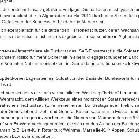
gegnet.
 der erste im Einsatz gefallene Feldjäger. Seine Todesart ist typisch 
ndeswehrsoldat, der in Afghanistan bis Mai 2011 durch eine Sprengfalle 
 Gefallenen der Bundeswehr bis dahin in Afghanistan.
mich exemplarisch für die dutzenden Personenschützer, deren Wachsamke
 Einsatzbereitschaft ich in Einsatzgebieten, insbesondere in Afghani
 Portepee-Unteroffiziere als Rückgrat des ISAF-Einsatzes; für die Soldat
öchstem Risiko für mehr Sicherheit in einem kriegsgeschundenen Land
r Vereinten Nationen einsetzten, im Sinne der internationalen kollektiv
uptfeldwebel Lagenstein ein Soldat von der Basis der Bundeswehr für 
t wird.
zehnten setzten viele nach vermeintlichen Weltkriegs“helden“ benannt
r Wehrmacht, dem willigen Werkzeug eines monströsen Staatsverbrech
atischen Rechtsstaat. (Eine meiner ersten Bundestagsreden hielt ic
der Generaloberst-Dietl- und General-Kübler-Kasernen in Füssen und 
nennungen tragen inzwischen elf die Namen von Männern des militäri
ünf von Ex-Wehrmachtsgeneralen, die sich um den Aufbau der Bundes
en (z.B. Lent-K. in Rotenburg/Wümme, Marseille-K. in Appen, Schulz-L
geben bzw. sehr umstritten.