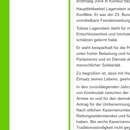
erstmalig 2004 in Kunduz be
Hauptfeldwebel Lagenstein ist
Konflikte: Er war der 23. Bu
unmittelbare Feindeinwirkung
Tobias Lagenstein steht für 
Entschlossenheit und höchste
schätzen gelernt habe.
Er steht beispielhaft für die
unter hoher Belastung und h
Parlaments und im Dienste de
menschlicher Solidarität.
Zu begrüßen ist, dass mit Ha
Einsatz seines Lebens, geehr
In den zurückliegenden Jahr
von Kontinuität zwischen de
Armee im und für den demokr
Antrag für die Umbenennung 
Nach etlichen Kasernenumbe
Rettungswiderstandes und f
haben. Bei sechs Kasernennam
Traditionswürdigkeit nicht ge