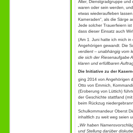
Alter, Dienstgradgruppe und 
waren oder sein werden, und 
etwas wiederaufleben lassen
Kameraden“, als die Särge a
Jede solcher Trauerfeiern ist
dass dieser Einsatz auch Wi
(Am 1. Juni hatte ich mich i
Angehörigen gewandt. Die Sc
verdient – unabhängig vom leg
die sich der Riesenaufgabe A
klaren und erfüllbaren Auftr
Die Initiative zu der Kas
ging 2014 von Angehörigen d
Otto von Emmich, Kommandie
(Eroberung von Lüttich) füh
der Geschichte stattfand (m
beim Rückzug niedergebrann
Schulkommandeur Oberst Dirk
inhaltlich zu weit weg seien u
„Wir haben Namensvorschläg
und Stellung darüber diskuti