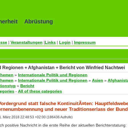
herheit Abrüstung
esse
|
Veranstaltungen
|
Links
|
Login
|
Impressum
nd Regionen + Afghanistan + Bericht von Winfried Nachtwei
Themen
»
Internationale Politik und Regionen
Themen
»
Internationale Politik und Regionen
»
Asien
»
Afghanist
tionstyp
»
Bericht
tegories
-
All of these categories
ordergrund statt falsche KontinuitÃ¤ten: Hauptfeldwebe
ernenumbenennung und neuer Traditionserlass der Bun
. März 2018 22:48:53 +02:00 (186436 Aufrufe)
ch positive Nachricht in die erste Reihe der aktuellen Berichterstatung