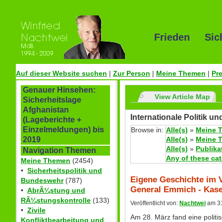
Frieden Sic
Auf dieser Website suchen
|
Zur Person
|
Meine Themen
|
Pr
Genauer Hinsehen:
View Article Map
Sicherheitslage
Afghanistan
Internationale Politik u
(Lageberichte +
Einzelmeldungen) bis
Browse in:
Alle(s)
»
Meine 
Alle(s)
»
Meine 
2019
Alle(s)
»
Publika
Navigation Themen
Any of these ca
Meine Themen
(2454)
•
Sicherheitspolitik und
Eigene Geschichte im V
Bundeswehr
(787)
General Emmich - Kas
•
AbrÃ¼stung und
RÃ¼stungskontrolle
(133)
Veröffentlicht von:
Nachtwei
am 31
•
Zivile
Am 28. März fand eine politis
Konfliktbearbeitung und