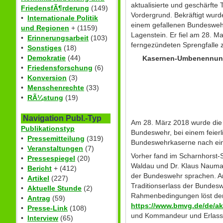
aktualisierte und geschärfte
FriedensfÃ¶rderung
(149)
Vordergrund. Bekräftigt wur
•
Internationale Politik
einem gefallenen Bundeswehr
und Regionen
+ (1159)
Lagenstein. Er fiel am 28. 
•
Erinnerungsarbeit
(103)
ferngezündeten Sprengfalle
•
Sonstiges
(18)
•
Demokratie
(44)
Kasernen-Umbenennung 
•
Friedensforschung
(6)
•
Konversion
(3)
•
Menschenrechte
(33)
•
RÃ¼stung
(19)
Navigation Publ.-Typ
Am 28. März 2018 wurde die 
Publikationstyp
Bundeswehr, bei einem feierl
•
Pressemitteilung
(319)
Bundeswehrkaserne nach ein
•
Veranstaltungen
(7)
Vorher fand im Scharnhorst-S
•
Pressespiegel
(20)
Waldau und Dr. Klaus Naumann
•
Bericht
+ (412)
der Bundeswehr sprachen. An
•
Artikel
(227)
Traditionserlass der Bundesw
•
Aktuelle Stunde
(2)
Rahmenbedingungen löst der 
•
Antrag
(59)
https://www.bmvg.de/de/ak
•
Presse-Link
(108)
und Kommandeur und Erlass
•
Interview
(65)