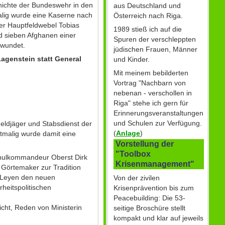
chichte der Bundeswehr in den
aus Deutschland und
alig wurde eine Kaserne nach
Österreich nach Riga.
er Hauptfeldwebel Tobias
1989 stieß ich auf die
d sieben Afghanen einer
Spuren der verschleppten
rwundet.
jüdischen Frauen, Männer
genstein statt General
und Kinder.
Mit meinem bebilderten
Vortrag "Nachbarn von
nebenan - verschollen in
Riga" stehe ich gern für
Erinnerungsveranstaltungen
und Schulen zur Verfügung.
eldjäger und Stabsdienst der
(
Anlage
)
malig wurde damit eine
Vorstellung der
"Toolbox
Schulkommandeur Oberst Dirk
Krisenmanagement"
 Görtemaker zur Tradition
r Leyen den neuen
Von der zivilen
heitspolitischen
Krisenprävention bis zum
Peacebuilding: Die 53-
icht, Reden von Ministerin
seitige Broschüre stellt
kompakt und klar auf jeweils