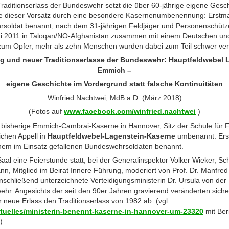
 Traditionserlass der Bundeswehr setzt die über 60-jährige eigene Ges
de dieser Vorsatz durch eine besondere Kasernenumbenennung: Erstm
soldat benannt, nach dem 31-jährigen Feldjäger und Personenschütz
Mai 2011 in Taloqan/NO-Afghanistan zusammen mit einem Deutschen un
 zum Opfer, mehr als zehn Menschen wurden dabei zum Teil schwer ve
und neuer Traditionserlasse der Bundeswehr: Hauptfeldwebel La
Emmich –
eigene Geschichte im Vordergrund statt falsche Kontinuitäten
Winfried Nachtwei, MdB a.D. (März 2018)
(Fotos auf
www.facebook.com/winfried.nachtwei
)
bisherige Emmich-Cambrai-Kaserne in Hannover, Sitz der Schule für F
ichen Appell in
Hauptfeldwebel-Lagenstein-Kaserne
umbenannt. Erst
em im Einsatz gefallenen Bundeswehrsoldaten benannt.
aal eine Feierstunde statt, bei der Generalinspektor Volker Wieker, 
, Mitglied im Beirat Innere Führung, moderiert von Prof. Dr. Manfred
schließend unterzeichnete Verteidigungsministerin Dr. Ursula von de
ehr. Angesichts der seit den 90er Jahren gravierend veränderten sicher
neue Erlass den Traditionserlass von 1982 ab. (vgl.
tuelles/ministerin-benennt-kaserne-in-hannover-um-23320
mit Ber
)