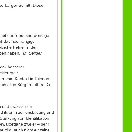
fälliger Schritt. Diese
bleibt das lebensnotwendige
auf das hochrangige
bliche Fehler in der
ben haben. (
M. Seliger,
weck besserer
ockierende
her vom Kontext in Taloqan:
ach allen Bürgern offen. Die
 und präzisierten
d ihrer Traditionsbildung und
tärkung von Identifikation
Gewaltorgane zweier – sehr
swürdig, auch nicht einzelne