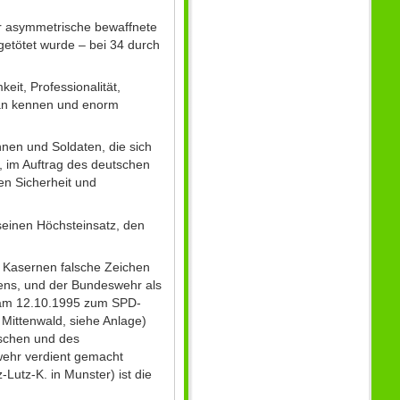
für asymmetrische bewaffnete
getötet wurde – bei 34 durch
it, Professionalität,
stan kennen und enorm
innen und Soldaten, die sich
, im Auftrag des deutschen
en Sicherheit und
seinen Höchsteinsatz, den
e Kasernen falsche Zeichen
ens, und der Bundeswehr als
h am 12.10.1995 zum SPD-
Mittenwald, siehe Anlage)
schen und des
wehr verdient gemacht
utz-K. in Munster) ist die