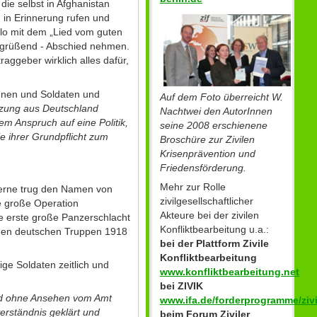
die selbst in Afghanistan
n in Erinnerung rufen und
lo mit dem „Lied vom guten
e grüßend - Abschied nehmen.
aggeber wirklich alles dafür,
innen und Soldaten und
Auf dem Foto überreicht W.
tzung aus Deutschland
Nachtwei den AutorInnen
em Anspruch auf eine Politik,
seine 2008 erschienene
e ihrer Grundpflicht zum
Broschüre zur Zivilen
Krisenprävention und
Friedensförderung.
Mehr zur Rolle
serne trug den Namen von
zivilgesellschaftlicher
e große Operation
Akteure bei der zivilen
e erste große Panzerschlacht
Konfliktbearbeitung u.a.:
 den deutschen Truppen 1918
bei der Plattform Zivile
Konfliktbearbeitung
ge Soldaten zeitlich und
www.konfliktbearbeitung.net
bei ZIVIK
nd ohne Ansehen vom Amt
www.ifa.de/forderprogramme/zivi
erständnis geklärt und
beim Forum Ziviler