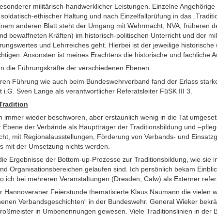
 besonderer militärisch-handwerklicher Leistungen. Einzelne Angehöri
 soldatisch-ethischer Haltung und nach Einzelfallprüfung in das „Tradi
em anderen Blatt steht der Umgang mit Wehrmacht, NVA, früheren deu
nd bewaffneten Kräften) im historisch-politischen Unterricht und der mi
ngswertes und Lehrreiches geht. Hierbei ist der jeweilige historische 
igen. Ansonsten ist meines Erachtens die historische und fachliche A
 an die Führungskräfte der verschiedenen Ebenen.
neren Führung wie auch beim Bundeswehrverband fand der Erlass star
i.G. Sven Lange als verantwortlicher Referatsleiter FüSK III 3.
radition
n immer wieder beschworen, aber erstaunlich wenig in die Tat umgesetzt
 Ebene der Verbände als Hauptträger der Traditionsbildung und –pfleg
richt, mit Regionalausstellungen, Förderung von Verbands- und Einsatz
es mit der Umsetzung nichts werden.
ie Ergebnisse der Bottom-up-Prozesse zur Traditionsbildung, wie sie i
und Organisationsbereichen gelaufen sind. Ich persönlich bekam Einblic
 wo ich bei mehreren Veranstaltungen (Dresden, Calw) als Externer refer
 Hannoveraner Feierstunde thematisierte Klaus Naumann die vielen w
enen Verbandsgeschichten“ in der Bundeswehr. General Wieker bekräft
Großmeister in Umbenennungen gewesen. Viele Traditionslinien in der