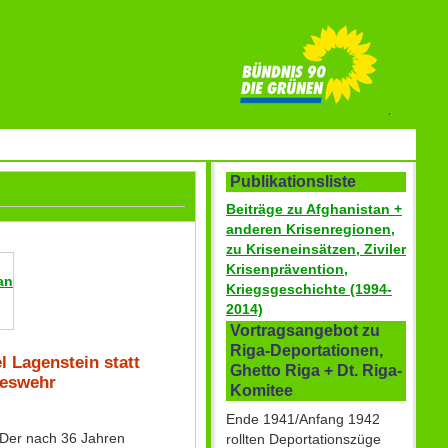
Publikationsliste
Beiträge zu Afghanistan +
anderen Krisenregionen,
zu Kriseneinsätzen, Ziviler
Krisenprävention,
an
Kriegsgeschichte (1994-
2014)
Vortragsangebot zu
Riga-Deportationen,
l Lagenstein statt
Ghetto Riga + Dt. Riga-
deswehr
Komitee
Ende 1941/Anfang 1942
: Der nach 36 Jahren
rollten Deportationszüge