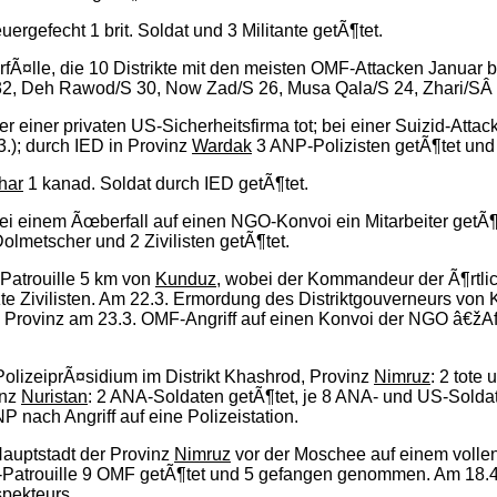
ergefecht 1 brit. Soldat und 3 Militante getÃ¶tet.
rfÃ¤lle, die 10 Distrikte mit den meisten OMF-Attacken Janua
S 32, Deh Rawod/S 30, Now Zad/S 26, Musa Qala/S 24, Zhari/SÂ
er einer privaten US-Sicherheitsfirma tot; bei einer Suizid-At
3.); durch IED in Provinz
Wardak
3 ANP-Polizisten getÃ¶tet und
har
1 kanad. Soldat durch IED getÃ¶tet.
ei einem Ãœberfall auf einen NGO-Konvoi ein Mitarbeiter getÃ¶te
olmetscher und 2 Zivilisten getÃ¶tet.
Patrouille 5 km von
Kunduz
, wobei der Kommandeur der Ã¶rtli
e Zivilisten. Am 22.3. Ermordung des Distriktgouverneurs von
n Provinz am 23.3. OMF-Angriff auf einen Konvoi der NGO â€žAfg
olizeiprÃ¤sidium im Distrikt Khashrod, Provinz
Nimruz
: 2 tote
inz
Nuristan
: 2 ANA-Soldaten getÃ¶tet, je 8 ANA- und US-Soldaten
nach Angriff auf eine Polizeistation.
Hauptstadt der Provinz
Nimruz
vor der Moschee auf einem vollen 
atrouille 9 OMF getÃ¶tet und 5 gefangen genommen. Am 18.4. i
spekteurs.