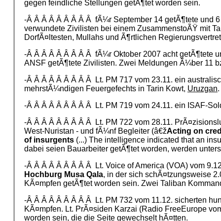
gegen feindliche Stellungen getÃ¶tet worden sein.
-Â Â Â Â Â Â Â Â Â fÃ¼r September 14 getÃ¶tete und 6 v
verwundete Zivilisten bei einem ZusammenstoÃŸ mit Tal
DorfÃ¤ltesten, Mullahs und Ã¶rtlichen Regierungsvertre
-Â Â Â Â Â Â Â Â Â fÃ¼r Oktober 2007 acht getÃ¶tete un
ANSF getÃ¶tete Zivilisten. Zwei Meldungen Ã¼ber 11 bzw.
-Â Â Â Â Â Â Â Â Â Lt. PM 717 vom 23.11. ein australisc
mehrstÃ¼ndigen Feuergefechts in Tarin Kowt,
Uruzgan
.
-Â Â Â Â Â Â Â Â Â Lt. PM 719 vom 24.11. ein ISAF-Solda
-Â Â Â Â Â Â Â Â Â Lt. PM 722 vom 28.11. PrÃ¤zisionsluf
West-Nuristan - und fÃ¼nf Begleiter (â€ž
Acting on cred
of insurgents
(...) The intelligence indicated that an i
dabei seien Bauarbeiter getÃ¶tet worden, werden unters
-Â Â Â Â Â Â Â Â Â Lt. Voice of America (VOA) vom 9
Hochburg Musa Qala
, in der sich schÃ¤tzungsweise 2.0
KÃ¤mpfen getÃ¶tet worden sein. Zwei Taliban Komman
-Â Â Â Â Â Â Â Â Â Lt. PM 732 vom 11.12. sicherten h
KÃ¤mpfen. Lt. PrÃ¤siden Karzai (Radio FreeEurope vom 
worden sein, die die Seite gewechselt hÃ¤tten.