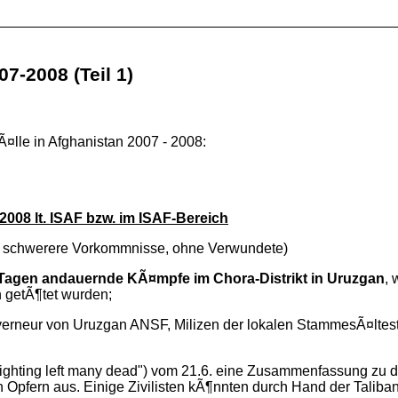
7-2008 (Teil 1)
¤lle in Afghanistan 2007 - 2008:
008 lt. ISAF bzw. im ISAF-Bereich
nur schwerere Vorkommnisse, ohne Verwundete)
 Tagen andauernde KÃ¤mpfe im Chora-Distrikt in Uruzgan
, 
 getÃ¶tet wurden;
verneur von Uruzgan ANSF, Milizen der lokalen StammesÃ¤ltest
ghting left many dead") vom 21.6. eine Zusammenfassung zu d
Opfern aus. Einige Zivilisten kÃ¶nnten durch Hand der Taliban,