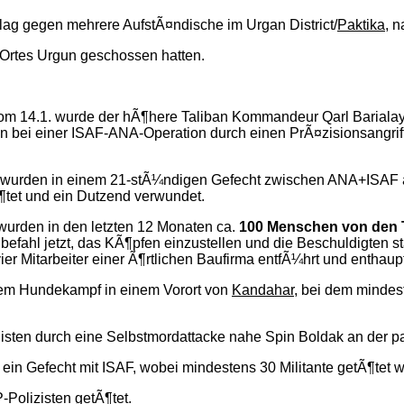
lag gegen mehrere AufstÃ¤ndische im Urgan District/
Paktika
, 
Ortes Urgun geschossen hatten.
om 14.1. wurde der hÃ¶here Taliban Kommandeur Qarl Barial
en bei einer ISAF-ANA-Operation durch einen PrÃ¤zisionsangr
wurden in einem 21-stÃ¼ndigen Gefecht zwischen ANA+ISAF am
¶tet und ein Dutzend verwundet.
wurden in den letzten 12 Monaten ca.
100 Menschen von den 
fahl jetzt, das KÃ¶pfen einzustellen und die Beschuldigten s
ier Mitarbeiter einer Ã¶rtlichen Baufirma entfÃ¼hrt und enthaup
nem Hundekampf in einem Vorort von
Kandahar
, bei dem mindes
listen durch eine Selbstmordattacke nahe Spin Boldak an der p
ein Gefecht mit ISAF, wobei mindestens 30 Militante getÃ¶tet 
Polizisten getÃ¶tet.