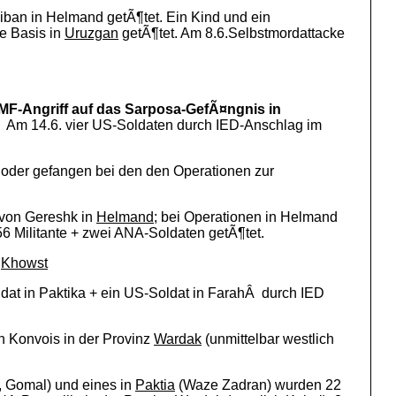
liban in Helmand getÃ¶tet. Ein Kind und ein
ne Basis in
Uruzgan
getÃ¶tet. Am 8.6.Selbstmordattacke
MF-Angriff auf das Sarposa-GefÃ¤ngnis in
.Â Am 14.6. vier US-Soldaten durch IED-Anschlag im
 oder gefangen bei den den Operationen zur
 von Gereshk in
Helmand
; bei Operationen in Helmand
6 Militante + zwei ANA-Soldaten getÃ¶tet.
i
Khowst
ldat in Paktika + ein US-Soldat in FarahÂ durch IED
en Konvois in der Provinz
Wardak
(unmittelbar westlich
, Gomal) und eines in
Paktia
(Waze Zadran) wurden 22