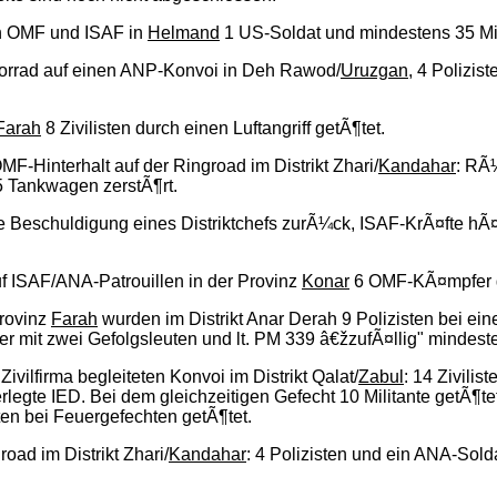
en OMF und ISAF in
Helmand
1 US-Soldat und mindestens 35 Mil
torrad auf einen ANP-Konvoi in Deh Rawod/
Uruzgan
, 4 Polizis
Farah
8 Zivilisten durch einen Luftangriff getÃ¶tet.
MF-Hinterhalt auf der Ringroad im Distrikt Zhari/
Kandahar
: RÃ¼
5 Tankwagen zerstÃ¶rt.
 Beschuldigung eines Distriktchefs zurÃ¼ck, ISAF-KrÃ¤fte hÃ¤t
f ISAF/ANA-Patrouillen in der Provinz
Konar
6 OMF-KÃ¤mpfer ge
Provinz
Farah
wurden im Distrikt Anar Derah 9 Polizisten bei ei
 mit zwei Gefolgsleuten und lt. PM 339 â€žzufÃ¤llig" mindestens
vilfirma begleiteten Konvoi im Distrikt Qalat/
Zabul
: 14 Zivilis
rlegte IED. Bei dem gleichzeitigen Gefecht 10 Militante getÃ¶tet 
ten bei Feuergefechten getÃ¶tet.
ad im Distrikt Zhari/
Kandahar
: 4 Polizisten und ein ANA-Sold