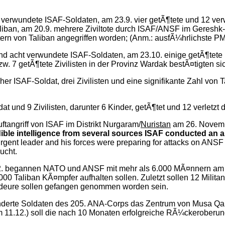
erwundete ISAF-Soldaten, am 23.9. vier getÃ¶tete und 12 verw
iban, am 20.9. mehrere Ziviltote durch ISAF/ANSF im Gereshk-
tern von Taliban angegriffen worden; (Anm.: ausfÃ¼hrlichste 
d acht verwundete ISAF-Soldaten, am 23.10. einige getÃ¶tete M
 7 getÃ¶tete Zivilisten in der Provinz Wardak bestÃ¤tigten sic
her ISAF-Soldat, drei Zivilisten und eine signifikante Zahl vo
t und 9 Zivilisten, darunter 6 Kinder, getÃ¶tet und 12 verletzt
tangriff von ISAF im Distrikt Nurgaram/
Nuristan
am 26. Novemb
ible intelligence from several sources ISAF conducted an ai
nsurgent leader and his forces were preparing for attacks on AN
ucht.
.12. begannen NATO und ANSF mit mehr als 6.000 MÃ¤nnern am
00 Taliban KÃ¤mpfer aufhalten sollen. Zuletzt sollen 12 Militan
deure sollen gefangen genommen worden sein.
underte Soldaten des 205. ANA-Corps das Zentrum von Musa Q
11.12.) soll die nach 10 Monaten erfolgreiche RÃ¼ckeroberung