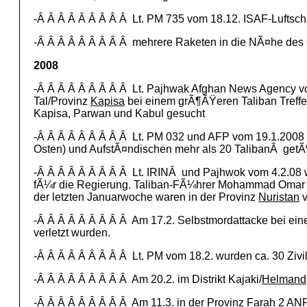
-Â Â Â Â Â Â Â Â Â Lt. PM 735 vom 18.12. ISAF-Luftsch
-Â Â Â Â Â Â Â Â Â mehrere Raketen in die NÃ¤he des 
2008
-Â Â Â Â Â Â Â Â Â Lt. Pajhwak Afghan News Agency v
Tal/Provinz
Kapisa
bei einem grÃ¶ÃŸeren Taliban Treff
Kapisa, Parwan und Kabul gesucht
-Â Â Â Â Â Â Â Â Â Lt. PM 032 und AFP vom 19.1.2008 
Osten) und AufstÃ¤ndischen mehr als 20 TalibanÂ getÃ
-Â Â Â Â Â Â Â Â Â Lt. IRINÂ und Pajhwok vom 4.2.08 
fÃ¼r die Regierung. Taliban-FÃ¼hrer Mohammad Omar be
der letzten Januarwoche waren in der Provinz
Nuristan
v
-Â Â Â Â Â Â Â Â Â Am 17.2. Selbstmordattacke bei ei
verletzt wurden.
-Â Â Â Â Â Â Â Â Â Lt. PM vom 18.2. wurden ca. 30 Zivi
-Â Â Â Â Â Â Â Â Â Am 20.2. im Distrikt Kajaki/
Helmand
-Â Â Â Â Â Â Â Â Â Am 11.3. in der Provinz
Farah
2 ANP-