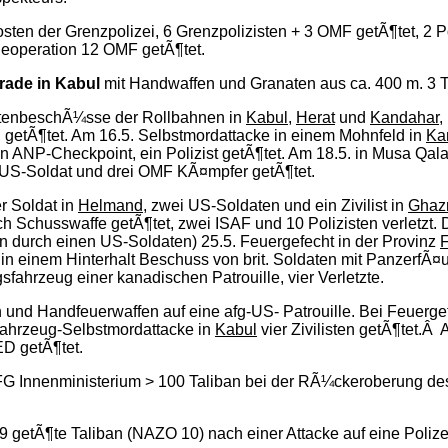
sten der Grenzpolizei, 6 Grenzpolizisten + 3 OMF getÃ¶tet, 2 Po
geoperation 12 OMF getÃ¶tet.
arade in Kabul
mit Handwaffen und Granaten aus ca. 400 m. 3 T
etenbeschÃ¼sse der Rollbahnen in
Kabul
,
Herat
und
Kandahar
,
n getÃ¶tet. Am 16.5. Selbstmordattacke in einem Mohnfeld in
Ka
 ANP-Checkpoint, ein Polizist getÃ¶tet. Am 18.5. in Musa Qala 
 US-Soldat und drei OMF KÃ¤mpfer getÃ¶tet.
r Soldat in
Helmand
, zwei US-Soldaten und ein Zivilist in
Ghaz
ch Schusswaffe getÃ¶tet, zwei ISAF und 10 Polizisten verletzt
 durch einen US-Soldaten) 25.5. Feuergefecht in der Provinz
in einem Hinterhalt Beschuss von brit. Soldaten mit PanzerfÃ¤
hrzeug einer kanadischen Patrouille, vier Verletzte.
 und Handfeuerwaffen auf eine afg-US- Patrouille. Bei Feuerg
Fahrzeug-Selbstmordattacke in
Kabul
vier Zivilisten getÃ¶tet.Â 
ED getÃ¶tet.
AFG Innenministerium > 100 Taliban bei der RÃ¼ckeroberung des
9 getÃ¶te Taliban (NAZO 10) nach einer Attacke auf eine Polize