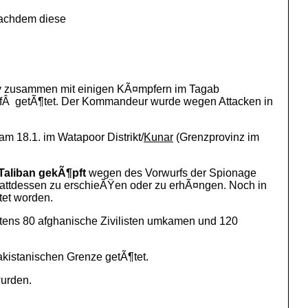
nachdem diese
ay zusammen mit einigen KÃ¤mpfern im Tagab
iffÂ getÃ¶tet. Der Kommandeur wurde wegen Attacken in
 18.1. im Watapoor Distrikt/
Kunar
(Grenzprovinz im
Taliban
gekÃ¶pft
wegen des Vorwurfs der Spionage
tattdessen zu erschieÃŸen oder zu erhÃ¤ngen. Noch in
tet worden.
tens 80 afghanische Zivilisten umkamen und 120
akistanischen Grenze getÃ¶tet.
wurden.