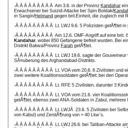
-Â Â Â Â Â Â Â Â Â Am 3.6. in der Provinz
Kandahar
ein
Erwachsener bei Suizid-Attacke bei Spin Boldak/
Kanda
in Sangin/
Helmand
gegen brit.Einheit, die zugleich mit
-Â Â Â Â Â Â Â Â Â Lt. LWJ 9.6. 5 Polizisten getÃ¶tet in
-Â Â Â Â Â Â Â Â Â Am 12.6. OMF-Angriff auf eine brit. 
Kandahar
, wobei 850 Gefangene befreit wurden. Bei e
Distrikt Bakwa/Provinz
Farah
getÃ¶tet.
-Â Â Â Â Â Â Â Â Â Lt. LWJ 19.6. sagte der Gouverneur
SÃ¤uberung des Arghandabad-Distrikts.
-Â Â Â Â Â Â Â Â Â Lt. VOA vom 20.6. 6 Zivilisten und 
zwei weitere Koalitionssoldaten getÃ¶tet; bei den Oper
-Â Â Â Â Â Â Â Â Â Lt. RFE 5 Zivilisten, darunter 3 Kin
-Â Â Â Â Â Â Â Â Â Lt. VOA vom 21.6. vier Koalitionsso
getÃ¶tet, ebenso zwei ANA-Soldaten in Zabul, mehrere M
-Â Â Â Â Â Â Â Â Â Lt. LWJÂ 23.6. 5 Zivilisten bei Selb
von Kabul) und ZerstÃ¶rung von > 40 Lkw`s.
-Â Â Â Â Â Â Â Â Â Lt. LWJ 26.6. bei Taliban-Attacke am