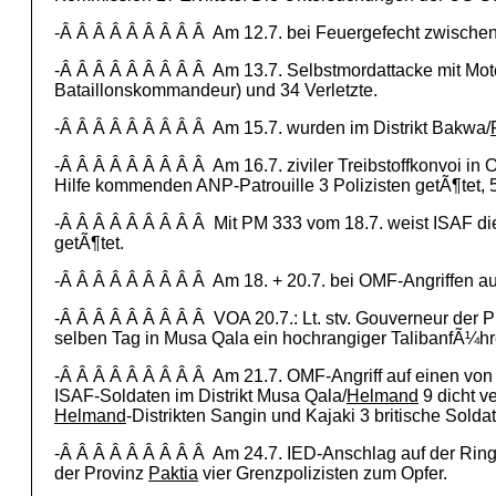
-Â Â Â Â Â Â Â Â Â Am 12.7. bei Feuergefecht zwisch
-Â Â Â Â Â Â Â Â Â Am 13.7. Selbstmordattacke mit Mo
Bataillonskommandeur) und 34 Verletzte.
-Â Â Â Â Â Â Â Â Â Am 15.7. wurden im Distrikt Bakwa/
-Â Â Â Â Â Â Â Â Â Am 16.7. ziviler Treibstoffkonvoi in O
Hilfe kommenden ANP-Patrouille 3 Polizisten getÃ¶tet, 
-Â Â Â Â Â Â Â Â Â Mit PM 333 vom 18.7. weist ISAF die
getÃ¶tet.
-Â Â Â Â Â Â Â Â Â Am 18. + 20.7. bei OMF-Angriffen au
-Â Â Â Â Â Â Â Â Â VOA 20.7.: Lt. stv. Gouverneur der 
selben Tag in Musa Qala ein hochrangiger TalibanfÃ¼hrer
-Â Â Â Â Â Â Â Â Â Am 21.7. OMF-Angriff auf einen von Zi
ISAF-Soldaten im Distrikt Musa Qala/
Helmand
9 dicht ve
Helmand
-Distrikten Sangin und Kajaki 3 britische Solda
-Â Â Â Â Â Â Â Â Â Am 24.7. IED-Anschlag auf der Ringro
der Provinz
Paktia
vier Grenzpolizisten zum Opfer.