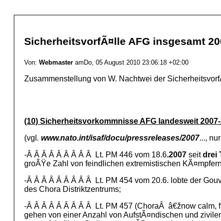
SicherheitsvorfÃ¤lle AFG insgesamt 200
Von:
Webmaster
amDo, 05 August 2010 23:06:18 +02:00
Zusammenstellung von W. Nachtwei der SicherheitsvorfÃ
(10) Sicherheitsvorkommnisse AFG landesweit 2007-2
(vgl
.
www.nato.int/isaf/docu/pressreleases/2007
..., 
-Â Â Â Â Â Â Â Â Â Lt. PM 446 vom 18.6
.2007
seit
drei
groÃŸe Zahl von feindlichen extremistischen KÃ¤mpfern
-Â Â Â Â Â Â Â Â Â Lt. PM 454 vom 20.6. lobte der Gou
des Chora Distriktzentrums;
-Â Â Â Â Â Â Â Â Â Lt. PM 457 (ChoraÂ â€žnow calm, fi
gehen von einer Anzahl von AufstÃ¤ndischen und zivilen 