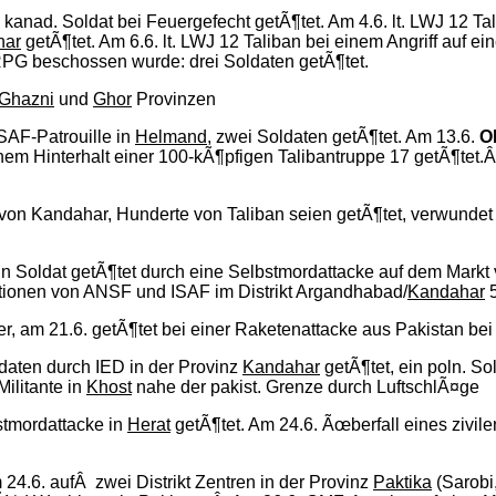
 kanad. Soldat bei Feuergefecht getÃ¶tet. Am 4.6. lt. LWJ 12 Ta
har
getÃ¶tet. Am 6.6. lt. LWJ 12 Taliban bei einem Angriff auf ei
 RPG beschossen wurde: drei Soldaten getÃ¶tet.
Ghazni
und
Ghor
Provinzen
ISAF-Patrouille in
Helmand
, zwei Soldaten getÃ¶tet. Am 13.6.
O
inem Hinterhalt einer 100-kÃ¶pfigen Talibantruppe 17 getÃ¶tet
 von Kandahar, Hunderte von Taliban seien getÃ¶tet, verwundet
ein Soldat getÃ¶tet durch eine Selbstmordattacke auf dem Markt
ationen von ANSF und ISAF im Distrikt Argandhabad/
Kandahar
5
der, am 21.6. getÃ¶tet bei einer Raketenattacke aus Pakistan be
ldaten durch IED in der Provinz
Kandahar
getÃ¶tet, ein poln. So
ilitante in
Khost
nahe der pakist. Grenze durch LuftschlÃ¤ge
stmordattacke in
Herat
getÃ¶tet. Am 24.6. Ãœberfall eines zivil
 24.6. aufÂ zwei Distrikt Zentren in der Provinz
Paktika
(Sarobi