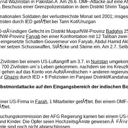
Ã¼d Waziristan in Pakistan.Â Am 26.6. OMF-Attacke auf eine AN
eschuss einer Grenzpolizeistation in dem Distrikt Shirin Taga
ernationalen Soldaten der verlustreichste Monat seit 2001; insg
isten durch IED getÃ¶tet bei Tarin Kot/Uruzgan
 10-stÃ¼ndigen Gefecht im Distrikt Muqur/NW-Provinz
Badghis
25
kt/NW-Provinz
Faryab
bei einer Konfrontation mit 12 Taliban zwe
n eingesetzte Schatten-Gouverneur von Faryab, Abdul Hamid Akh
er setzen Schusswaffen, StÃ¶cke und Steine ein. Am 2.7. Sel
 Zivilisten bei einem US-Luftangriff am 3.7. in
Nuristan
umgekomme
r bald 700 Zivilisten um`s Leben gekommen, nachdem sie ins Kre
el gehen auf das Konto von AufstÃ¤ndischen + anderen regierungs
nz
Ghazni
durch IED + 8 Polizisten im Panjawi Distrikt/Kandahar
lbstmordattacke auf den Eingangsbereich der indischen Bo
 einer US-Firma in
Farah
, 1 Mitarbeiter getÃ¶tet. Bei einem OMF-
Ã¶tet.
rsuchungskommission der AFG Regierung kamen bei einem US-Luf
und Kinder. Die Opfer seien HochzeitsgÃ¤ste gewesen.Â FÃ¼r de
ite sind noch nicht abgeschlossen.