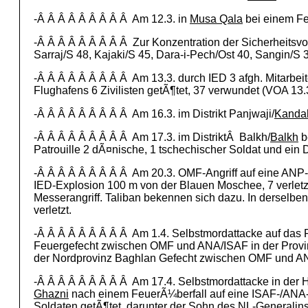
-Â Â Â Â Â Â Â Â Â Am 12.3. in
Musa Qala
bei einem Feu
-Â Â Â Â Â Â Â Â Â Zur Konzentration der Sicherheitsvo
Sarraj/S 48, Kajaki/S 45, Dara-i-Pech/Ost 40, Sangin/
-Â Â Â Â Â Â Â Â Â Am 13.3. durch IED 3 afgh. Mitarbeit
Flughafens 6 Zivilisten getÃ¶tet, 37 verwundet (VOA 13.
-Â Â Â Â Â Â Â Â Â Am 16.3. im Distrikt Panjwaji/
Kanda
-Â Â Â Â Â Â Â Â Â Am 17.3. im DistriktÂ Balkh/
Balkh
b
Patrouille 2 dÃ¤nische, 1 tschechischer Soldat und ein D
-Â Â Â Â Â Â Â Â Â Am 20.3. OMF-Angriff auf eine ANP-
IED-Explosion 100 m von der Blauen Moschee, 7 verletzt
Messerangriff. Taliban bekennen sich dazu. In derselbe
verletzt.
-Â Â Â Â Â Â Â Â Â Am 1.4. Selbstmordattacke auf das P
Feuergefecht zwischen OMF und ANA/ISAF in der Prov
der Nordprovinz Baghlan Gefecht zwischen OMF und ANP 
-Â Â Â Â Â Â Â Â Â Am 17.4. Selbstmordattacke in der 
Ghazni
nach einem FeuerÃ¼berfall auf eine ISAF-/ANA-P
Soldaten getÃ¶tet, darunter der Sohn des NL-Generalin