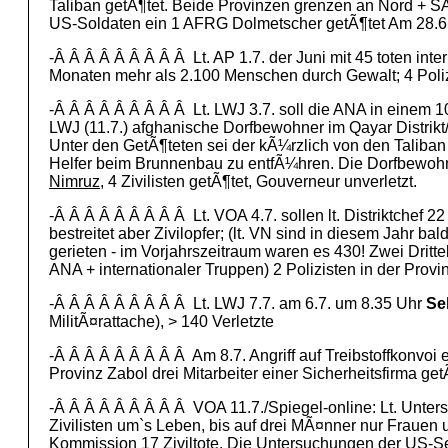
Taliban getÃ¶tet. Beide Provinzen grenzen an Nord + S
US-Soldaten ein 1 AFRG Dolmetscher getÃ¶tet Am 28.6. B
-Â Â Â Â Â Â Â Â Â Lt. AP 1.7. der Juni mit 45 toten int
Monaten mehr als 2.100 Menschen durch Gewalt; 4 Poliz
-Â Â Â Â Â Â Â Â Â Lt. LWJ 3.7. soll die ANA in einem
LWJ (11.7.) afghanische Dorfbewohner im Qayar Distri
Unter den GetÃ¶teten sei der kÃ¼rzlich von den Taliba
Helfer beim Brunnenbau zu entfÃ¼hren. Die Dorfbewohn
Nimruz
, 4 Zivilisten getÃ¶tet, Gouverneur unverletzt.
-Â Â Â Â Â Â Â Â Â Lt. VOA 4.7. sollen lt. Distriktchef 22
bestreitet aber Zivilopfer; (lt. VN sind in diesem Jah
gerieten - im Vorjahrszeitraum waren es 430! Zwei Dritt
ANA + internationaler Truppen) 2 Polizisten in der Provi
-Â Â Â Â Â Â Â Â Â Lt. LWJ 7.7. am 6.7. um 8.35 Uhr
Se
MilitÃ¤rattache), > 140 Verletzte
-Â Â Â Â Â Â Â Â Â Am 8.7. Angriff auf Treibstoffkonvoi
Provinz Zabol drei Mitarbeiter einer Sicherheitsfirma get
-Â Â Â Â Â Â Â Â Â VOA 11.7./Spiegel-online: Lt. Unte
Zivilisten um`s Leben, bis auf drei MÃ¤nner nur Frauen 
Kommission 17 Ziviltote. Die Untersuchungen der US-Se