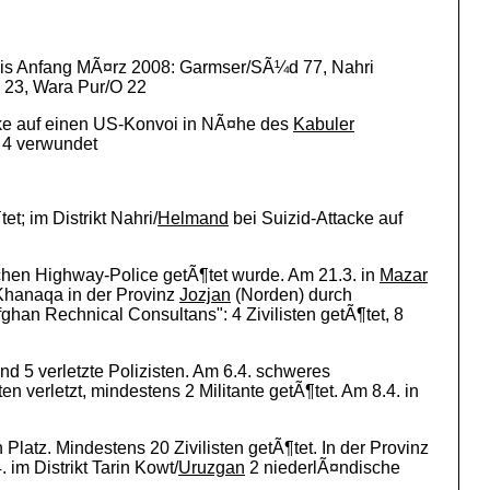
r bis Anfang MÃ¤rz 2008: Garmser/SÃ¼d 77, Nahri
 23, Wara Pur/O 22
tacke auf einen US-Konvoi in NÃ¤he des
Kabuler
 4 verwundet
t; im Distrikt Nahri/
Helmand
bei Suizid-Attacke auf
chen Highway-Police getÃ¶tet wurde. Am 21.3. in
Mazar
 Khanaqa in der Provinz
Jozjan
(Norden) durch
han Rechnical Consultans": 4 Zivilisten getÃ¶tet, 8
 und 5 verletzte Polizisten. Am 6.4. schweres
 verletzt, mindestens 2 Militante getÃ¶tet. Am 8.4. in
Platz. Mindestens 20 Zivilisten getÃ¶tet. In der Provinz
m Distrikt Tarin Kowt/
Uruzgan
2 niederlÃ¤ndische