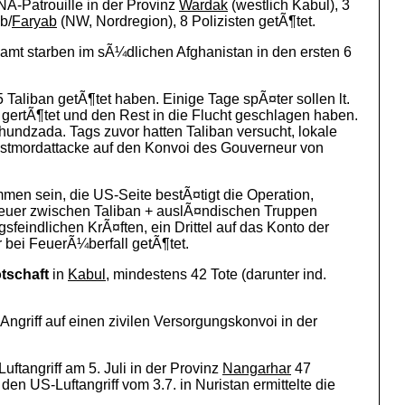
A-Patrouille in der Provinz
Wardak
(westlich Kabul), 3
b/
Faryab
(NW, Nordregion), 8 Polizisten getÃ¶tet.
esamt starben im sÃ¼dlichen Afghanistan in den ersten 6
 Taliban getÃ¶tet haben. Einige Tage spÃ¤ter sollen lt.
i gertÃ¶tet und den Rest in die Flucht geschlagen haben.
undzada. Tags zuvor hatten Taliban versucht, lokale
bstmordattacke auf den Konvoi des Gouverneur von
n sein, die US-Seite bestÃ¤tigt die Operation,
uzfeuer zwischen Taliban + auslÃ¤ndischen Truppen
feindlichen KrÃ¤ften, ein Drittel auf das Konto der
 bei FeuerÃ¼berfall getÃ¶tet.
tschaft
in
Kabul
, mindestens 42 Tote (darunter ind.
Angriff auf einen zivilen Versorgungskonvoi in der
tangriff am 5. Juli in der Provinz
Nangarhar
47
n US-Luftangriff vom 3.7. in Nuristan ermittelte die