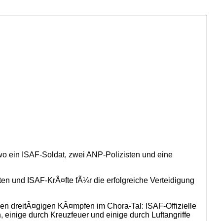
wo ein ISAF-Soldat, zwei ANP-Polizisten und eine
en und ISAF-KrÃ¤fte fÃ¼r die erfolgreiche Verteidigung
en dreitÃ¤gigen KÃ¤mpfen im Chora-Tal: ISAF-Offizielle
 einige durch Kreuzfeuer und einige durch Luftangriffe