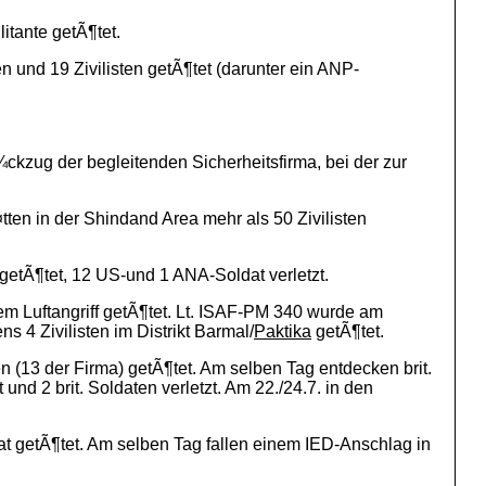
itante getÃ¶tet.
ten und 19 Zivilisten getÃ¶tet (darunter ein ANP-
ckzug der begleitenden Sicherheitsfirma, bei der zur
ten in der Shindand Area mehr als 50 Zivilisten
tÃ¶tet, 12 US-und 1 ANA-Soldat verletzt.
nem Luftangriff getÃ¶tet. Lt. ISAF-PM 340 wurde am
 4 Zivilisten im Distrikt Barmal/
Paktika
getÃ¶tet.
ten (13 der Firma) getÃ¶tet. Am selben Tag entdecken brit.
und 2 brit. Soldaten verletzt. Am 22./24.7. in den
at getÃ¶tet. Am selben Tag fallen einem IED-Anschlag in