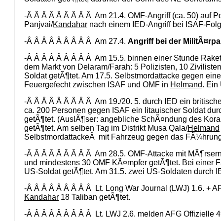
-Â Â Â Â Â Â Â Â Â Am 21.4. OMF-Angriff (ca. 50) auf Po
Panjvai/
Kandahar
nach einem IED-Angriff bei ISAF-Fol
-Â Â Â Â Â Â Â Â Â Am 27.4.
Angriff bei der MilitÃ¤rp
-Â Â Â Â Â Â Â Â Â Am 15.5. binnen einer Stunde Rak
dem Markt von Delaram/Farah: 5 Polizisten, 10 Ziviliste
Soldat getÃ¶tet. Am 17.5. Selbstmordattacke gegen einen
Feuergefecht zwischen ISAF und OMF in
Helmand
. Ein
-Â Â Â Â Â Â Â Â Â Am 19./20. 5. durch IED ein britische
ca. 200 Personen gegen ISAF ein litauischer Soldat dur
getÃ¶tet. (AuslÃ¶ser: angebliche SchÃ¤ndung des Koran
getÃ¶tet. Am selben Tag im Distrikt Musa Qala/
Helmand
SelbstmordattackeÂ mit Fahrzeug gegen das FÃ¼hrungsfa
-Â Â Â Â Â Â Â Â Â Am 28.5. OMF-Attacke mit MÃ¶rsern
und mindestens 30 OMF KÃ¤mpfer getÃ¶tet. Bei einer 
US-Soldat getÃ¶tet. Am 31.5. zwei US-Soldaten durch I
-Â Â Â Â Â Â Â Â Â Lt. Long War Journal (LWJ) 1.6. + 
Kandahar
18 Taliban getÃ¶tet.
-Â Â Â Â Â Â Â Â Â Lt. LWJ 2.6. melden AFG Offizielle 4