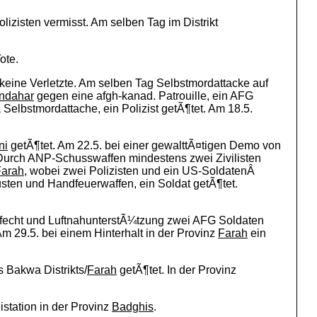
lizisten vermisst. Am selben Tag im Distrikt
ote.
 keine Verletzte. Am selben Tag Selbstmordattacke auf
ndahar
gegen eine afgh-kanad. Patrouille, ein AFG
Selbstmordattache, ein Polizist getÃ¶tet. Am 18.5.
ni
getÃ¶tet. Am 22.5. bei einer gewalttÃ¤tigen Demo von
. Durch ANP-Schusswaffen mindestens zwei Zivilisten
Farah
, wobei zwei Polizisten und ein US-SoldatenÂ
usten und Handfeuerwaffen, ein Soldat getÃ¶tet.
efecht und LuftnahunterstÃ¼tzung zwei AFG Soldaten
Am 29.5. bei einem Hinterhalt in der Provinz
Farah
ein
 Bakwa Distrikts/
Farah
getÃ¶tet. In der Provinz
istation in der Provinz
Badghis
.