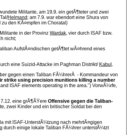
undete Militante, am 19.9. ein getÃ¶teter und zwei
Tal/
Helmand
; am 7.9. war ebendort eine Shura von
PM zu den KÃ¤mpfen im Choratal)
ilitante in der Provinz
Wardak
, vier durch ISAF bzw.
h nicht;
n Taliban AufstÃ¤ndischen getÃ¶tet wÃ¤hrend eines
 durch eine Suizid-Attacke im Paghman Distrikt/
Kabul
.
er gegen einen Taliban FÃ¼hrerÂ - Kommandeur von
r strike using precision munitions killing a number
SF and ISAF elements operating in the area.") VorwÃ¼rfe,
 7.12. eine grÃ¶ÃŸere
Offensive gegen die Taliban-
te, zwei Kinder und ein britischer Soldat bei den
ala mit ISAF-UnterstÃ¼tzung nach mehrtÃ¤gigen
 durch einige lokale Taliban FÃ¼hrer unterstÃ¼tzt