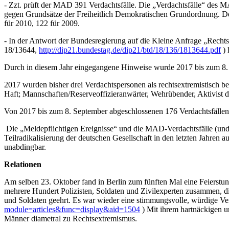
- Zzt. prüft der MAD 391 Verdachtsfälle. Die „Verdachtsfälle“ des M
gegen Grundsätze der Freiheitlich Demokratischen Grundordnung. Der 
für 2010, 122 für 2009.
- In der Antwort der Bundesregierung auf die Kleine Anfrage „Rec
18/13644,
http://dip21.bundestag.de/dip21/btd/18/136/1813644.pdf
) 
Durch in diesem Jahr eingegangene Hinweise wurde 2017 bis zum 8.
2017 wurden bisher drei Verdachtspersonen als rechtsextremistisch bes
Haft; Mannschaften/Reserveoffizieranwärter, Wehrübender, Aktivist
Von 2017 bis zum 8. September abgeschlossenen 176 Verdachtsfällen hä
Die „Meldepflichtigen Ereignisse“ und die MAD-Verdachtsfälle (und d
Teilradikalisierung der deutschen Gesellschaft in den letzten Jahren
unabdingbar.
Relationen
Am selben 23. Oktober fand in Berlin zum fünften Mal eine Feierstu
mehrere Hundert Polizisten, Soldaten und Zivilexperten zusammen, die
und Soldaten geehrt. Es war wieder eine stimmungsvolle, würdige Ver
module=articles&func=display&aid=1504
) Mit ihrem hartnäckigen u
Männer diametral zu Rechtsextremismus.