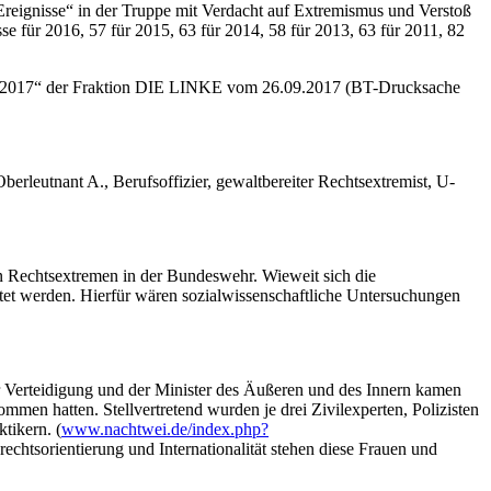
 Ereignisse“ in der Truppe mit Verdacht auf Extremismus und Verstoß
e für 2016, 57 für 2015, 63 für 2014, 58 für 2013, 63 für 2011, 82
ahr 2017“ der Fraktion DIE LINKE vom 26.09.2017 (BT-Drucksache
berleutnant A., Berufsoffizier, gewaltbereiter Rechtsextremist, U-
on Rechtsextremen in der Bundeswehr. Wieweit sich die
ortet werden. Hierfür wären sozialwissenschaftliche Untersuchungen
er Verteidigung und der Minister des Äußeren und des Innern kamen
mmen hatten. Stellvertretend wurden je drei Zivilexperten, Polizisten
tikern. (
www.nachtwei.de/index.php?
chtsorientierung und Internationalität stehen diese Frauen und