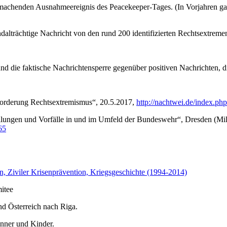
henden Ausnahmeereignis des Peacekeeper-Tages. (In Vorjahren gab es
dalträchtige Nachricht von den rund 200 identifizierten Rechtsextreme
nd die faktische Nachrichtensperre gegenüber positiven Nachrichten, di
rung Rechtsextremismus“, 20.5.2017,
http://nachtwei.de/index.p
ellungen und Vorfälle in und im Umfeld der Bundeswehr“, Dresden (M
65
n, Ziviler Krisenprävention, Kriegsgeschichte (1994-2014)
itee
d Österreich nach Riga.
änner und Kinder.