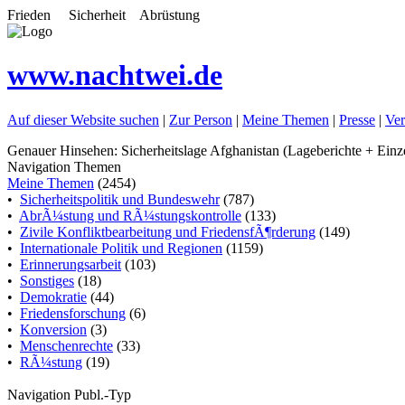
Frieden Sicherheit Abrüstung
www.nachtwei.de
Auf dieser Website suchen
|
Zur Person
|
Meine Themen
|
Presse
|
Ver
Genauer Hinsehen: Sicherheitslage Afghanistan (Lageberichte + Ein
Navigation Themen
Meine Themen
(2454)
•
Sicherheitspolitik und Bundeswehr
(787)
•
AbrÃ¼stung und RÃ¼stungskontrolle
(133)
•
Zivile Konfliktbearbeitung und FriedensfÃ¶rderung
(149)
•
Internationale Politik und Regionen
(1159)
•
Erinnerungsarbeit
(103)
•
Sonstiges
(18)
•
Demokratie
(44)
•
Friedensforschung
(6)
•
Konversion
(3)
•
Menschenrechte
(33)
•
RÃ¼stung
(19)
Navigation Publ.-Typ