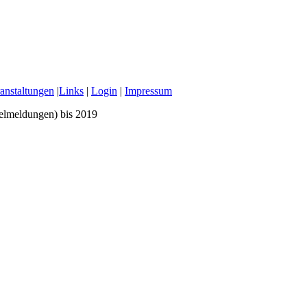
anstaltungen
|
Links
|
Login
|
Impressum
zelmeldungen) bis 2019