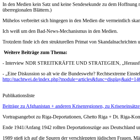
In den Medien kein Satz und keine Sendesekunde zu dem Hoffnung mac
überregionalen Blättern.)
Mühelos verbreitet sich hingegen in den Medien die vermeintlich skan
Ich weiß um den Bad-News-Mechanismus in den Medien.
Trotzdem finde ich den strukturellen Primat von Skandalnachrichten u
Weitere Beiträge zum Thema:
- Interview NDR STREITKRÄFTE UND STRATEGIEN, „Herausforde
- „Eine Diskussion so alt wie die Bundeswehr? Rechtsextreme Einst
http://nachtwei.de/index.php?module=articles&func=display&aid=14
Publikationsliste
Beiträge zu Afghanistan + anderen Krisenregionen, zu Kriseneinsätze
Vortragsangebot zu Riga-Deportationen, Ghetto Riga + Dt. Riga-Kom
Ende 1941/Anfang 1942 rollten Deportationszüge aus Deutschland un
1989 stieß ich auf die Spuren der verschleppten jüdischen Frauen, M