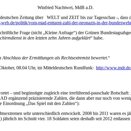
Winfried Nachtwei, MdB a.D.
deutschen Zeitung über WELT und ZEIT bis zur Tagesschau -, dass de
web.de/politik/vom-mad-enttarnt-zahl-der-neonazis-in-der-bundeswehr
chriftliche Frage (nicht „Kleine Anfrage“) der Grünen Bundestagsabgeo
hirmdienst in den letzten zehn Jahren aufgeklärt
“ habe.
 Abschluss der Ermittlungen als Rechtsextremist bewertet
.“
 Oktober, 08.04 Uhr, im Mitteldeutschen Rundfunk:
http://www.mdr.de/
tet – und begünstigte zugleich eine irreführend-pauschale Botschaft: 
MAD ergänzend präzisierende Zahlen, die dann aber nur noch von weni
che Einordnung „Das Spiel mit den Zahlen“):
echtsextremen sehr unterschiedlich entwickelt. 2008 bis 2011 waren es j
 jährlich im Schnitt vier. 18 Soldaten seien deshalb seit 2012 entlass