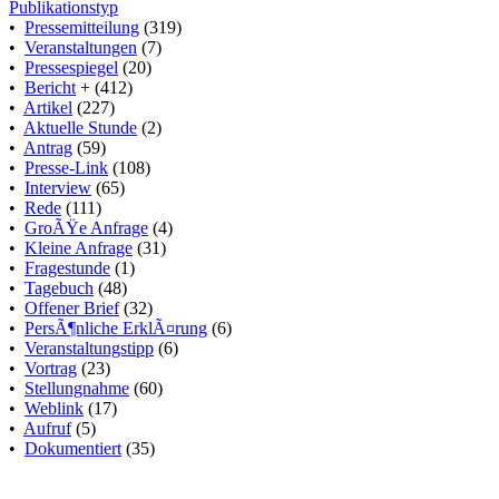
Publikationstyp
•
Pressemitteilung
(319)
•
Veranstaltungen
(7)
•
Pressespiegel
(20)
•
Bericht
+ (412)
•
Artikel
(227)
•
Aktuelle Stunde
(2)
•
Antrag
(59)
•
Presse-Link
(108)
•
Interview
(65)
•
Rede
(111)
•
GroÃŸe Anfrage
(4)
•
Kleine Anfrage
(31)
•
Fragestunde
(1)
•
Tagebuch
(48)
•
Offener Brief
(32)
•
PersÃ¶nliche ErklÃ¤rung
(6)
•
Veranstaltungstipp
(6)
•
Vortrag
(23)
•
Stellungnahme
(60)
•
Weblink
(17)
•
Aufruf
(5)
•
Dokumentiert
(35)