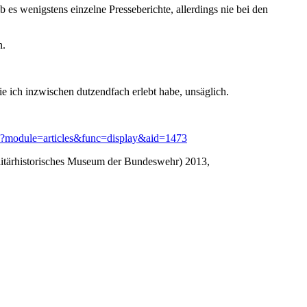
 wenigstens einzelne Presseberichte, allerdings nie bei den
n.
e ich inzwischen dutzendfach erlebt habe, unsäglich.
hp?module=articles&func=display&aid=1473
ilitärhistorisches Museum der Bundeswehr) 2013,