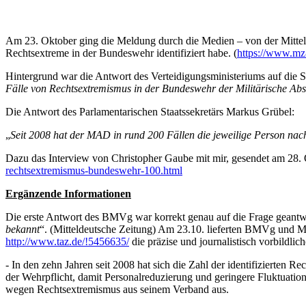
Am 23. Oktober ging die Meldung durch die Medien – von der Mittel
Rechtsextreme in der Bundeswehr identifiziert habe. (
https://www.mz-
Hintergrund war die Antwort des Verteidigungsministeriums auf die S
Fälle von Rechtsextremismus in der Bundeswehr der Militärische Absc
Die Antwort des Parlamentarischen Staatssekretärs Markus Grübel:
„
Seit 2008 hat der MAD in rund 200 Fällen die jeweilige Person nach
Dazu das Interview von Christopher Gaube mit mir, gesendet am 28.
rechtsextremismus-bundeswehr-100.html
Ergänzende Informationen
Die erste Antwort des BMVg war korrekt genau auf die Frage geantwor
bekannt
“. (Mitteldeutsche Zeitung) Am 23.10. lieferten BMVg und 
http://www.taz.de/!5456635/
die präzise und journalistisch vorbildli
- In den zehn Jahren seit 2008 hat sich die Zahl der identifizierten R
der Wehrpflicht, damit Personalreduzierung und geringere Fluktuation)
wegen Rechtsextremismus aus seinem Verband aus.