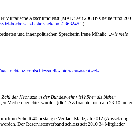
r Militärische Abschirmdienst (MAD) seit 2008 bis heute rund 200
-viel-hoeher-als-bisher-bekannt-28632452
)
rdneten und innenpolitischen Sprecherin Irene Mihalic, „
wie viele
nachrichten/vermischtes/audio-interview-nachtwei-
„
Zahl der Neonazis in der Bundeswehr viel höher als bisher
gen Medien berichtet wurden (die TAZ brachte noch am 23.10. unter
ährlich im Schnitt 40 bestätigte Verdachtsfälle, ab 2012 (Aussetzung
en worden. Der Reservistenverband schloss seit 2010 34 Mitglieder