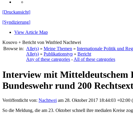
[Druckansicht]
[Syndizierung]
View Article Map
Kosovo + Bericht von Winfried Nachtwei
Browse in:
Alle(s)
»
Meine Themen
»
Internationale Politik und Re
Alle(s)
»
Publikationstyp
»
Bericht
Any of these categories
-
All of these categories
Interview mit Mitteldeutschem 
Bundeswehr rund 200 Rechtsextr
Veröffentlicht von:
Nachtwei
am 28. Oktober 2017 18:44:03 +02:00 
So die Meldung, die am 23. Oktober schnell ihre medialen Kreise zo