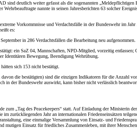
AD sind deutlich weiter gefasst als die sogenannten „Meldepflichtigen
Wehrbeauftragte nannte in seinen Jahresberichten 63 solcher Ereigniss
htsextreme Vorkommnisse und Verdachtsfälle in der Bundeswehr im J
heißt es:
 September in 286 Verdachtsfällen die Bearbeitung neu aufgenommen.
tätigt: ein SaZ 04, Mannschaften, NPD-Mitglied, vorzeitig entlassen; O
 der Identitären Bewegung, Beendigung Wehrübung.
tten sich 153 nicht bestätigt.
avon die bestätigten) sind die einzigen Indikatoren für die Anzahl v
 auch in der Bundeswehr auswirkt, kann bisher nicht verlässlich beantw
nde zum „Tag des Peacekeepers“ statt. Auf Einladung der Ministerin d
 im zurückliegenden Jahr an internationalen Friedenseinsätzen teilgeno
anstaltung, eine einmalige Versammlung von Einsatz- und Friedensprak
nd mutigen Einsatz für friedliches Zusammenleben, mit ihrer Menschenre