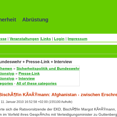
herheit Abrüstung
esse
|
Veranstaltungen
|
Links
|
Login
|
Impressum
Bundeswehr + Presse-Link + Interview
Themen
»
Sicherheitspolitik und Bundeswehr
tionstyp
»
Presse-Link
tionstyp
»
Interview
tegories
-
All of these categories
 BischÃ¶fin KÃ¤ÃŸmann: Afghanistan - zwischen Erschr
11. Januar 2010 16:52:58 +02:00 (155100 Aufrufe)
te sich die Ratsvorsitzende der EKD, BischÃ¶fin Margot KÃ¤ÃŸmann, 
in im Vorfeld ihres GesprÃ¤chs mit Verteidigungsminister zu Guttenber