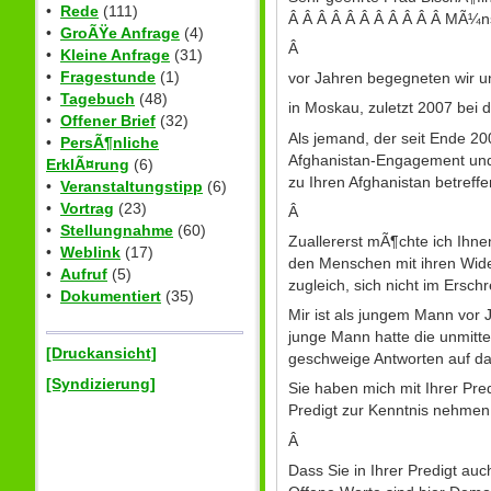
•
Rede
(111)
Â Â Â Â Â Â Â Â Â Â Â MÃ¼ns
•
GroÃŸe Anfrage
(4)
Â
•
Kleine Anfrage
(31)
•
Fragestunde
(1)
vor Jahren begegneten wir un
•
Tagebuch
(48)
in Moskau, zuletzt 2007 bei 
•
Offener Brief
(32)
Als jemand, der seit Ende 2
•
PersÃ¶nliche
Afghanistan-Engagement und 
ErklÃ¤rung
(6)
zu Ihren Afghanistan betreff
•
Veranstaltungstipp
(6)
•
Vortrag
(23)
Â
•
Stellungnahme
(60)
Zuallererst mÃ¶chte ich Ihne
•
Weblink
(17)
den Menschen mit ihren Wid
•
Aufruf
(5)
zugleich, sich nicht im Ersc
•
Dokumentiert
(35)
Mir ist als jungem Mann vor
junge Mann hatte die unmitte
[Druckansicht]
geschweige Antworten auf da
[Syndizierung]
Sie haben mich mit Ihrer Pre
Predigt zur Kenntnis nehme
Â
Dass Sie in Ihrer Predigt a