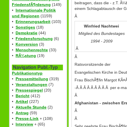
beitragen, dass die - z.T. Ã
FriedensfÃ¶rderung
(149)
einem Schlagabtausch der Ges
•
Internationale Politik
und Regionen
(1159)
Â
•
Erinnerungsarbeit
(103)
Winfried Nachtwei
•
Sonstiges
(18)
•
Demokratie
(44)
Mitglied des Bundestages
•
Friedensforschung
(6)
1994 - 2009
•
Konversion
(3)
Â
•
Menschenrechte
(33)
•
RÃ¼stung
(19)
Â
Ratsvorsitzende der
Navigation Publ.-Typ
Evangelischen Kirche in Deu
Publikationstyp
•
Pressemitteilung
(319)
Frau BischÃ¶fin Margot KÃ
•
Veranstaltungen
(7)
-Â Â Â Â Â Â Â Â Â per e-mai
•
Pressespiegel
(20)
Â
•
Bericht
(412)
•
Artikel
(227)
Afghanistan - zwischen E
•
Aktuelle Stunde
(2)
Â
•
Antrag
(59)
Â
•
Presse-Link
+ (108)
•
Interview
+ (65)
Sehr geehrte Frau BischÃ¶fi