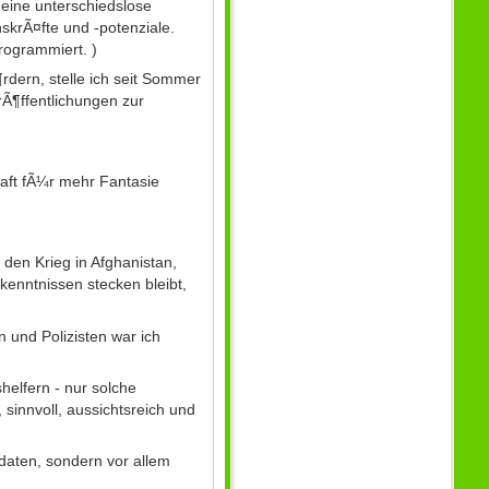
eine unterschiedslose
nskrÃ¤fte und -potenziale.
rogrammiert. )
dern, stelle ich seit Sommer
Ã¶ffentlichungen zur
haft fÃ¼r mehr Fantasie
den Krieg in Afghanistan,
enntnissen stecken bleibt,
und Polizisten war ich
shelfern - nur solche
 sinnvoll, aussichtsreich und
daten, sondern vor allem