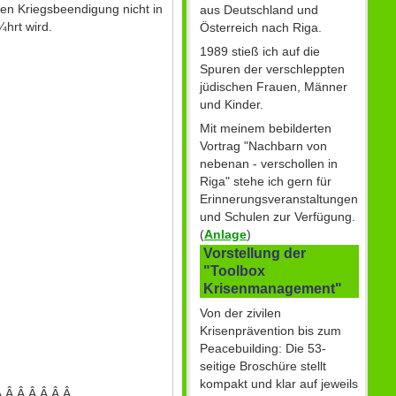
men Kriegsbeendigung nicht in
aus Deutschland und
hrt wird.
Österreich nach Riga.
1989 stieß ich auf die
Spuren der verschleppten
jüdischen Frauen, Männer
und Kinder.
Mit meinem bebilderten
Vortrag "Nachbarn von
nebenan - verschollen in
Riga" stehe ich gern für
Erinnerungsveranstaltungen
und Schulen zur Verfügung.
(
Anlage
)
Vorstellung der
"Toolbox
Krisenmanagement"
Von der zivilen
Krisenprävention bis zum
Peacebuilding: Die 53-
seitige Broschüre stellt
kompakt und klar auf jeweils
Â Â Â Â Â Â Â