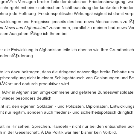
n groÃŸes Versagen breiter Teile der deutschen Friedensbewegung, wo 
s einhergeht mit einer notorischen Nichtbeachtung der konkreten Friede
hne jede Hoffnung. Friedenspolitische Wirkungslosigkeit ist damit vorp
icklungen und Ereignisse jenseits des bad-news-Mechanismus zu fÃ¶r
Bad News aus Afghanistan
" zusammen, parallel zu meinen bad-news-Ver
gsten Ausgaben fÃ¼ge ich Ihnen bei.
r die Entwicklung in Afghanistan teile ich ebenso wie Ihre Grundbotsc
riedensfÃ¶rderung.
e ich dazu beitragen, dass die dringend notwendige breite Debatte um 
gsbeendigung nicht in einem Schlagabtausch von Gesinnungen und Bek
fÃ¼hrt und dadurch produktiver wird.
rn fÃ¼r in Afghanistan umgekommene und gefallene Bundeswehsoldaten 
r wieder besonders deutlich,
licht ist, den eigenen Soldaten - und Polizisten, Diplomaten, Entwicklung
t nur legitim, sondern auch friedens- und sicherheitspolitisch dringlich,
alt im Hinsehen, Sprechen, Handeln - nicht nur bei den entsandten Sol
h in der Gesellschaft. Â Die Politik war hier bisher kein Vorbild.