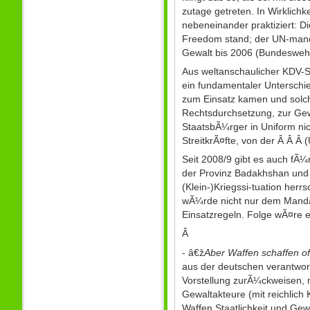
zutage getreten. In Wirklichk
nebeneinander praktiziert: D
Freedom stand; der UN-manda
Gewalt bis 2006 (Bundesweh
Aus weltanschaulicher KDV-Sic
ein fundamentaler Unterschi
zum Einsatz kamen und solche
Rechtsdurchsetzung, zur Ge
StaatsbÃ¼rger in Uniform ni
StreitkrÃ¤fte, von der Â Â Â
Seit 2008/9 gibt es auch fÃ¼
der Provinz Badakhshan und e
(Klein-)Kriegssi-tuation her
wÃ¼rde nicht nur dem Manda
Einsatzregeln. Folge wÃ¤re 
Â
- â€ž
Aber Waffen schaffen of
aus der deutschen verantwort
Vorstellung zurÃ¼ckweisen, m
Gewaltakteure (mit reichlich
Waffen Staatlichkeit und Gew