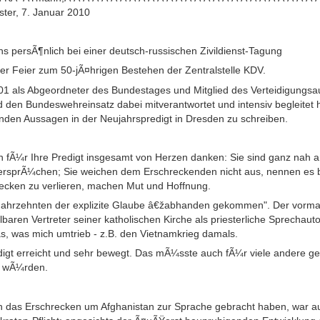
ter, 7. Januar 2010
s persÃ¶nlich bei einer deutsch-russischen Zivildienst-Tagung
der Feier zum 50-jÃ¤hrigen Bestehen der Zentralstelle KDV.
001 als Abgeordneter des Bundestages und Mitglied des Verteidigungs
den Bundeswehreinsatz dabei mitverantwortet und intensiv begleitet h
enden Aussagen in der Neujahrspredigt in Dresden zu schreiben.
n fÃ¼r Ihre Predigt insgesamt von Herzen danken: Sie sind ganz nah an
ersprÃ¼chen; Sie weichen dem Erschreckenden nicht aus, nennen es
hrecken zu verlieren, machen Mut und Hoffnung.
 Jahrzehnten der explizite Glaube â€žabhanden gekommen". Der vorma
lbaren Vertreter seiner katholischen Kirche als priesterliche Sprechaut
s, was mich umtrieb - z.B. den Vietnamkrieg damals.
digt erreicht und sehr bewegt. Das mÃ¼sste auch fÃ¼r viele andere ge
n wÃ¼rden.
uch das Erschrecken um Afghanistan zur Sprache gebracht haben, war 