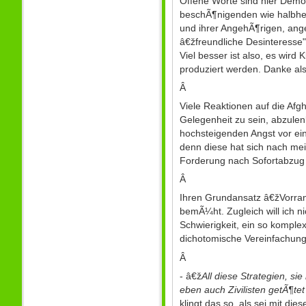
Offene Worte sind hier Demok
beschÃ¶nigenden wie halbherz
und ihrer AngehÃ¶rigen, ange
â€žfreundliche Desinteress
Viel besser ist also, es wir
produziert werden. Danke als
Â
Viele Reaktionen auf die Afg
Gelegenheit zu sein, abzulen
hochsteigenden Angst vor ein
denn diese hat sich nach mein
Forderung nach Sofortabzug e
Â
Ihren Grundansatz â€žVorrang
bemÃ¼ht. Zugleich will ich n
Schwierigkeit, ein so komple
dichotomische Vereinfachung 
Â
- â€ž
All diese Strategien, 
eben auch Zivilisten getÃ¶te
klingt das so, als sei mit di