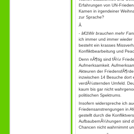
Erfahrungen von UN-Friedens-
Kamen in irgendeiner Weihn
zur Sprache?
Â
- â€ž
Wir brauchen mehr Fant
ich immer und immer wieder 
besteht ein krasses Missverh
Konfliktbearbeitung und Peac
Denn nÃ¶tig sind fÃ¼r Friede
Aufmerksamkeit. Aufmerksam
Akteuren der FriedensfÃ¶rder
inzwischen 14 Besuche dort er
verdÃ¼sternden Umfeld. Deuts
kaum bis gar nicht wahrgenom
politischen Spektrums.
Insofern widerspreche ich au
Friedensanstrengungen in Af
gestellt durch die Konfliktv
AufbaubemÃ¼hungen sind die
Chancen nicht wahrnimmt und