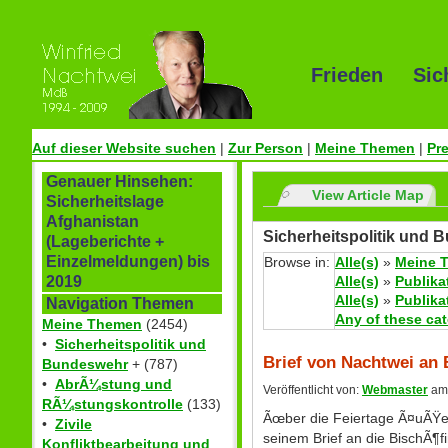
Frieden Sic
Auf dieser Website suchen
|
Zur Person
|
Meine Themen
|
Pr
Genauer Hinsehen:
View Article Map
Sicherheitslage
Afghanistan
Sicherheitspolitik und 
(Lageberichte +
Einzelmeldungen) bis
Browse in:
Alle(s)
»
Meine 
Alle(s)
»
Publika
2019
Alle(s)
»
Publika
Navigation Themen
Any of these ca
Meine Themen
(2454)
•
Sicherheitspolitik und
Brief von Nachtwei an
Bundeswehr
+ (787)
•
AbrÃ¼stung und
Veröffentlicht von:
Webmaster
am 
RÃ¼stungskontrolle
(133)
Ãœber die Feiertage Ã¤uÃŸer
•
Zivile
seinem Brief an die BischÃ¶f
Konfliktbearbeitung und