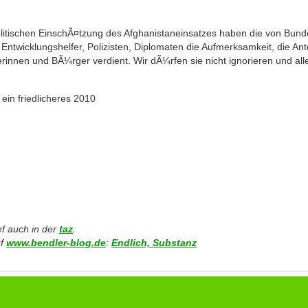
itischen EinschÃ¤tzung des Afghanistaneinsatzes haben die von Bun
 Entwicklungshelfer, Polizisten, Diplomaten die Aufmerksamkeit, die A
innen und BÃ¼rger verdient. Wir dÃ¼rfen sie nicht ignorieren und alle
in friedlicheres 2010
ef auch in der
taz
.
uf
www.bendler-blog.de
:
Endlich, Substanz