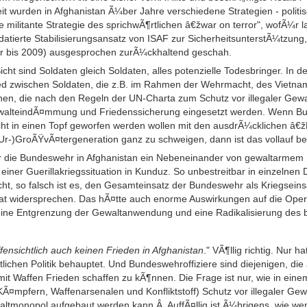
eit wurden in Afghanistan Ã¼ber Jahre verschiedene Strategien - politi
ie militante Strategie des sprichwÃ¶rtlichen â€žwar on terror", wofÃ¼r 
tierte Stabilisierungsansatz von ISAF zur SicherheitsunterstÃ¼tzun
r bis 2009) ausgesprochen zurÃ¼ckhaltend geschah.
ht sind Soldaten gleich Soldaten, alles potenzielle Todesbringer. In de
ed zwischen Soldaten, die z.B. im Rahmen der Wehrmacht, des Vietna
n, die nach den Regeln der UN-Charta zum Schutz vor illegaler Gewalt
walteindÃ¤mmung und Friedenssicherung eingesetzt werden. Wenn Bu
cht in einen Topf geworfen werden wollen mit den ausdrÃ¼cklichen â€
 (Ur-)GroÃŸvÃ¤tergeneration ganz zu schweigen, dann ist das vollauf ber
r die Bundeswehr in Afghanistan ein Nebeneinander von gewaltarmem St
iner Guerillakriegssituation in Kunduz. So unbestreitbar in einzelnen D
rscht, so falsch ist es, den Gesamteinsatz der Bundeswehr als Kriegsein
t widersprechen. Das hÃ¤tte auch enorme Auswirkungen auf die Oper
eine Entgrenzung der Gewaltanwendung und eine Radikalisierung des b
fensichtlich auch keinen Frieden in Afghanistan
." VÃ¶llig richtig. Nur 
lichen Politik behauptet. Und Bundeswehroffiziere sind diejenigen, die
it Waffen Frieden schaffen zu kÃ¶nnen. Die Frage ist nur, wie in eine
 KÃ¤mpfern, Waffenarsenalen und Konfliktstoff) Schutz vor illegaler Ge
altmonopol aufgebaut werden kann.Â AuffÃ¤llig ist Ã¼brigens, wie wen