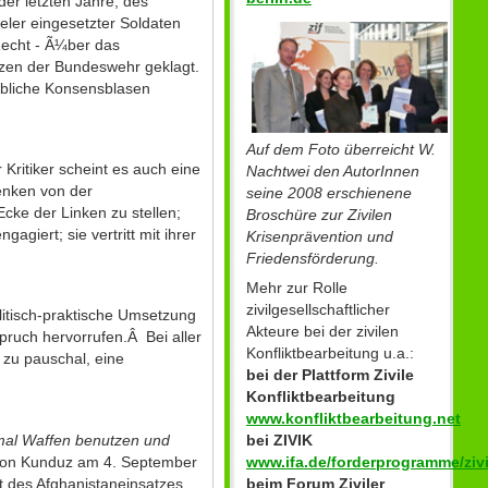
er letzten Jahre, des
eler eingesetzter Soldaten
Recht - Ã¼ber das
zen der Bundeswehr geklagt.
Ã¼bliche Konsensblasen
Auf dem Foto überreicht W.
ritiker scheint es auch eine
Nachtwei den AutorInnen
enken von der
seine 2008 erschienene
cke der Linken zu stellen;
Broschüre zur Zivilen
giert; sie vertritt mit ihrer
Krisenprävention und
Friedensförderung.
Mehr zur Rolle
zivilgesellschaftlicher
litisch-praktische Umsetzung
Akteure bei der zivilen
pruch hervorrufen.Â Bei aller
Konfliktbearbeitung u.a.:
 zu pauschal, eine
bei der Plattform Zivile
Konfliktbearbeitung
www.konfliktbearbeitung.net
nmal Waffen benutzen und
bei ZIVIK
 von Kunduz am 4. September
www.ifa.de/forderprogramme/zivi
¤t des Afghanistaneinsatzes
beim Forum Ziviler