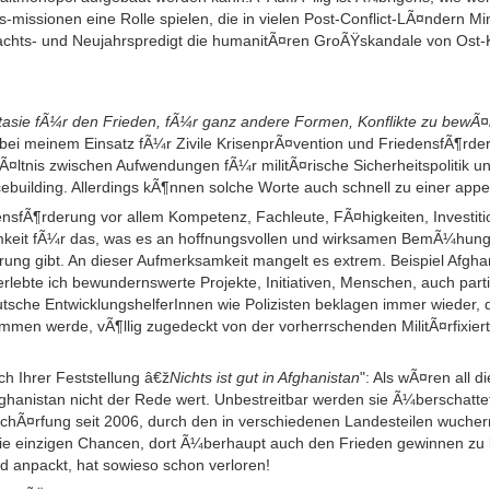
missionen eine Rolle spielen, die in vielen Post-Conflict-LÃ¤ndern Mi
achts- und Neujahrspredigt die humanitÃ¤ren GroÃŸskandale von Ost-
asie fÃ¼r den Frieden, fÃ¼r ganz andere Formen, Konflikte zu bewÃ¤l
bei meinem Einsatz fÃ¼r Zivile KrisenprÃ¤vention und FriedensfÃ¶rde
Ã¤ltnis zwischen Aufwendungen fÃ¼r militÃ¤rische Sicherheitspolitik un
ebuilding. Allerdings kÃ¶nnen solche Worte auch schnell zu einer appe
nsfÃ¶rderung vor allem Kompetenz, Fachleute, FÃ¤higkeiten, Investitio
keit fÃ¼r das, was es an hoffnungsvollen und wirksamen BemÃ¼hung
ung gibt. An dieser Aufmerksamkeit mangelt es extrem. Beispiel Afghan
lebte ich bewundernswerte Projekte, Initiativen, Menschen, auch partie
che EntwicklungshelferInnen wie Polizisten beklagen immer wieder, da
men werde, vÃ¶llig zugedeckt von der vorherrschenden MilitÃ¤rfixierthe
ch Ihrer Feststellung â€ž
Nichts ist gut in Afghanistan
": Als wÃ¤ren all 
ghanistan nicht der Rede wert. Unbestreitbar werden sie Ã¼berschatt
erschÃ¤rfung seit 2006, durch den in verschiedenen Landesteilen wucher
 einzigen Chancen, dort Ã¼berhaupt auch den Frieden gewinnen zu
 anpackt, hat sowieso schon verloren!