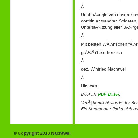
Â
UnabhÃ¤ngig von unserer pol
dorthin entsandten Soldaten,
UnterstÃ¼tzung aller BÃ¼rger
Â
Mit besten WÃ¼nschen fÃ¼r e
grÃ¼ÃŸt Sie herzlich
Â
gez. Winfried Nachtwei
Â
Hin weis:
Brief als
PDF-Datei
.
VerÃ¶ffentlicht wurde der Bri
Ein Kommentar findet sich a
© Copyright 2013 Nachtwei