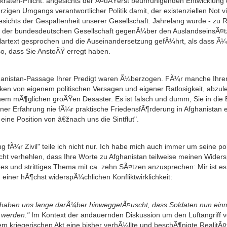
raten-Pflicht: angesichts der Ã¤uÃŸerst beunruhigenden Entwicklung d
igen Umgangs verantwortlicher Politik damit, der existenziellen Not vi
sichts der Gespaltenheit unserer Gesellschaft. Jahrelang wurde - zu 
e" der bundesdeutschen Gesellschaft gegenÃ¼ber den AuslandseinsÃ¤t
d Klartext gesprochen und die Auseinandersetzung gefÃ¼hrt, als dass 
o, dass Sie AnstoÃŸ erregt haben.
hanistan-Passage Ihrer Predigt waren Ã¼berzogen. FÃ¼r manche Ihrer K
ken von eigenem politischen Versagen und eigener Ratlosigkeit, abzul
em mÃ¶glichen groÃŸen Desaster. Es ist falsch und dumm, Sie in die E
er Erfahrung nie fÃ¼r praktische FriedensfÃ¶rderung in Afghanistan enga
ine Position von â€žnach uns die Sintflut".
 fÃ¼r Zivil" teile ich nicht nur. Ich habe mich auch immer um seine po
icht verhehlen, dass Ihre Worte zu Afghanistan teilweise meinen Widers
xes und strittiges Thema mit ca. zehn SÃ¤tzen anzusprechen: Mir ist es
einer hÃ¶chst widerspÃ¼chlichen Konfliktwirklichkeit:
sie haben uns lange darÃ¼ber hinweggetÃ¤uscht, dass Soldaten nun ei
t werden."
Im Kontext der andauernden Diskussion um den Luftangriff
esem kriegerischen Akt eine bisher verhÃ¼llte und beschÃ¶nigte RealitÃ