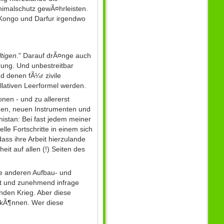
nimalschutz gewÃ¤hrleisten.
Kongo und Darfur irgendwo
tigen
." Darauf drÃ¤nge auch
rung. Und unbestreitbar
d denen fÃ¼r zivile
llativen Leerformel werden.
nen - und zu allererst
en, neuen Instrumenten und
istan: Bei fast jedem meiner
lle Fortschritte in einem sich
ss ihre Arbeit hierzulande
it auf allen (!) Seiten des
die anderen Aufbau- und
et und zunehmend infrage
nden Krieg. Aber diese
 kÃ¶nnen. Wer diese