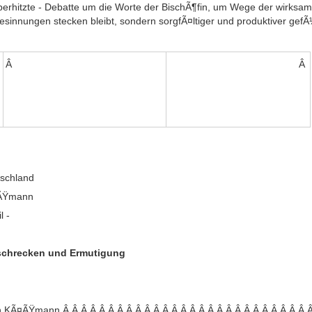
¼berhitzte - Debatte um die Worte der BischÃ¶fin, um Wege der wirksa
innungen stecken bleibt, sondern sorgfÃ¤ltiger und produktiver gefÃ¼
Â
Â
tschland
¤ÃŸmann
l -
rschrecken und Ermutigung
n KÃ¤ÃŸmann,Â Â Â Â Â Â Â Â Â Â Â Â Â Â Â Â Â Â Â Â Â Â Â Â Â Â Â 