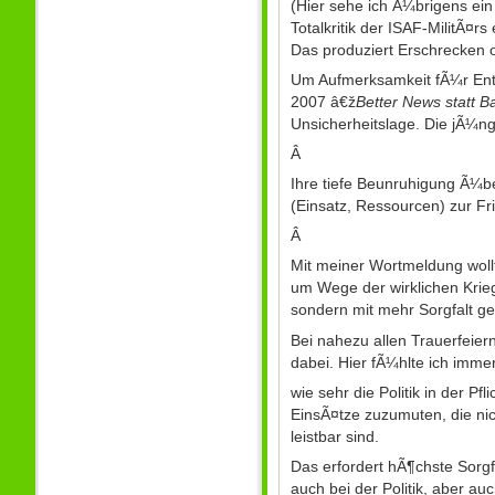
(Hier sehe ich Ã¼brigens ei
Totalkritik der ISAF-MilitÃ¤r
Das produziert Erschrecken o
Um Aufmerksamkeit fÃ¼r Entw
2007 â€ž
Better News statt 
Unsicherheitslage. Die jÃ¼n
Â
Ihre tiefe Beunruhigung Ã¼be
(Einsatz, Ressourcen) zur F
Â
Mit meiner Wortmeldung wollt
um Wege der wirklichen Krie
sondern mit mehr Sorgfalt ge
Bei nahezu allen Trauerfeie
dabei. Hier fÃ¼hlte ich imme
wie sehr die Politik in der Pf
EinsÃ¤tze zuzumuten, die nich
leistbar sind.
Das erfordert hÃ¶chste Sorgf
auch bei der Politik, aber auc