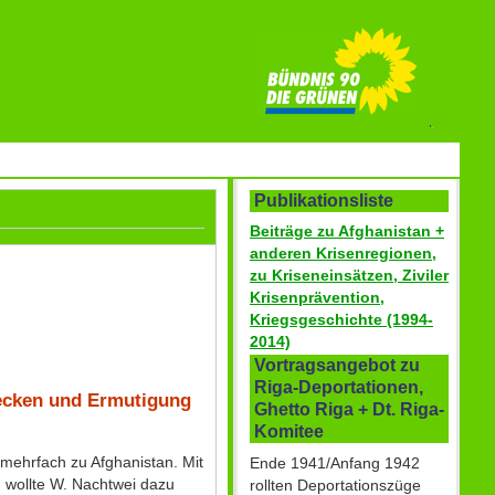
Publikationsliste
Beiträge zu Afghanistan +
anderen Krisenregionen,
zu Kriseneinsätzen, Ziviler
Krisenprävention,
Kriegsgeschichte (1994-
2014)
Vortragsangebot zu
Riga-Deportationen,
ecken und Ermutigung
Ghetto Riga + Dt. Riga-
Komitee
mehrfach zu Afghanistan. Mit
Ende 1941/Anfang 1942
g wollte W. Nachtwei dazu
rollten Deportationszüge