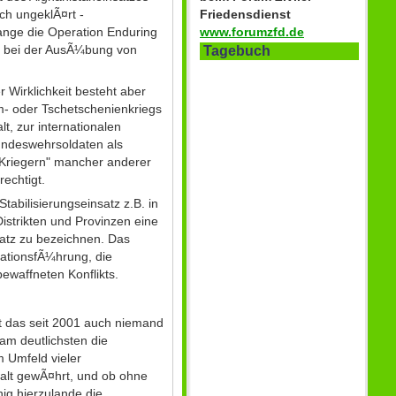
sch ungeklÃ¤rt -
Friedensdienst
lange die Operation Enduring
www.forumzfd.de
g, bei der AusÃ¼bung von
Tagebuch
r Wirklichkeit besteht aber
m- oder Tschetschenienkriegs
, zur internationalen
ndeswehrsoldaten als
žKriegern" mancher anderer
echtigt.
abilisierungseinsatz z.B. in
istrikten und Provinzen eine
satz zu bezeichnen. Das
ationsfÃ¼hrung, die
ewaffneten Konflikts.
hat das seit 2001 auch niemand
 am deutlichsten die
m Umfeld vieler
walt gewÃ¤hrt, und ob ohne
ig hierzulande die