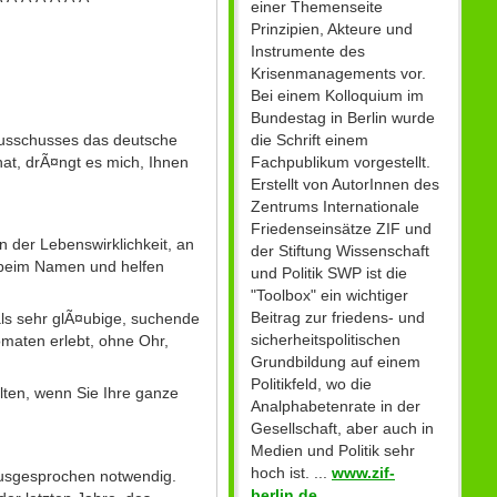
einer Themenseite
Prinzipien, Akteure und
Instrumente des
Krisenmanagements vor.
Bei einem Kolloquium im
Bundestag in Berlin wurde
ausschusses das deutsche
die Schrift einem
at, drÃ¤ngt es mich, Ihnen
Fachpublikum vorgestellt.
Erstellt von AutorInnen des
Zentrums Internationale
Friedenseinsätze ZIF und
 der Lebenswirklichkeit, an
der Stiftung Wissenschaft
 beim Namen und helfen
und Politik SWP ist die
"Toolbox" ein wichtiger
Beitrag zur friedens- und
ls sehr glÃ¤ubige, suchende
sicherheitspolitischen
omaten erlebt, ohne Ohr,
Grundbildung auf einem
Politikfeld, wo die
lten, wenn Sie Ihre ganze
Analphabetenrate in der
Gesellschaft, aber auch in
Medien und Politik sehr
hoch ist. ...
www.zif-
ausgesprochen notwendig.
berlin.de