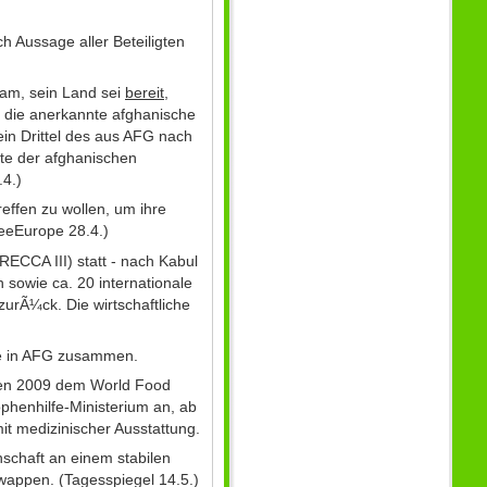
 Aussage aller Beteiligten
dam, sein Land sei
bereit,
n die anerkannte afghanische
ein Drittel des aus AFG nach
te der afghanischen
.4.)
reffen zu wollen, um ihre
eeEurope 28.4.)
ECCA III) statt - nach Kabul
sowie ca. 20 internationale
zurÃ¼ck. Die wirtschaftliche
ge in AFG zusammen.
en 2009 dem World Food
phenhilfe-Ministerium an, ab
t medizinischer Ausstattung.
schaft an einem stabilen
appen. (Tagesspiegel 14.5.)