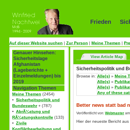
Frieden Sic
Auf dieser Website suchen
|
Zur Person
|
Meine Themen
|
Pr
Genauer Hinsehen:
View Article Map
Sicherheitslage
Afghanistan
Sicherheitspolitik und 
(Lageberichte +
Einzelmeldungen) bis
Browse in:
Alle(s)
»
Meine 
Alle(s)
»
Publika
2019
Alle(s)
»
Publika
Navigation Themen
Any of these ca
Meine Themen
(2454)
•
Sicherheitspolitik und
Better news statt bad 
Bundeswehr
+ (787)
•
AbrÃ¼stung und
Veröffentlicht von:
Webmaster
am 
RÃ¼stungskontrolle
(133)
Hier der neueste Bericht aus
•
Zivile
Konfliktbearbeitung und