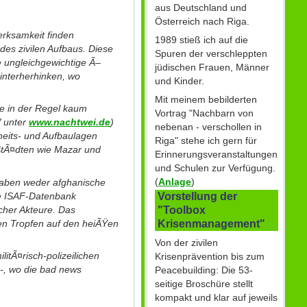
aus Deutschland und
Österreich nach Riga.
rksamkeit finden
1989 stieß ich auf die
es zivilen Aufbaus. Diese
Spuren der verschleppten
e ungleichgewichtige Ã–
jüdischen Frauen, Männer
 hinterherhinken, wo
und Kinder.
Mit meinem bebilderten
e in der Regel kaum
Vortrag "Nachbarn von
V unter
www.nachtwei.de
)
nebenan - verschollen in
rheits- und Aufbaulagen
Riga" stehe ich gern für
 StÃ¤dten wie Mazar und
Erinnerungsveranstaltungen
und Schulen zur Verfügung.
(
Anlage
)
haben weder afghanische
de ISAF-Datenbank
Vorstellung der
icher Akteure. Das
"Toolbox
en Tropfen auf den heiÃŸen
Krisenmanagement"
Von der zivilen
itÃ¤risch-polizeilichen
Krisenprävention bis zum
 -, wo die bad news
Peacebuilding: Die 53-
seitige Broschüre stellt
kompakt und klar auf jeweils