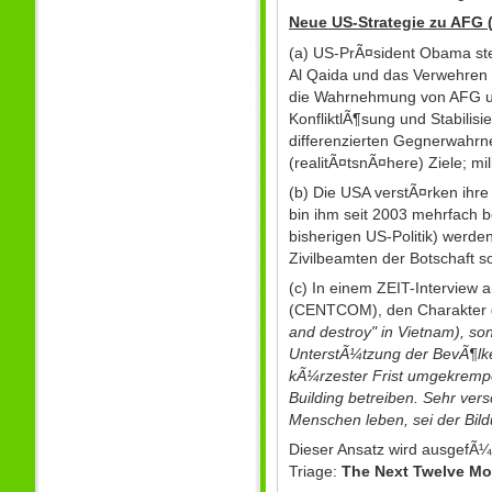
Neue US-Strategie zu AFG 
(a) US-PrÃ¤sident Obama ste
Al Qaida und das Verwehren 
die Wahrnehmung von AFG und 
KonfliktlÃ¶sung und Stabilis
differenzierten Gegnerwahrn
(realitÃ¤tsnÃ¤here) Ziele; mi
(b) Die USA verstÃ¤rken ihr
bin ihm seit 2003 mehrfach 
bisherigen US-Politik) werden
Zivilbeamten der Botschaft 
(c) In einem ZEIT-Interview
(CENTCOM), den Charakter de
and destroy" in Vietnam), so
UnterstÃ¼tzung der BevÃ¶lk
kÃ¼rzester Frist umgekrempe
Building betreiben. Sehr ve
Menschen leben, sei der Bild
Dieser Ansatz wird ausgefÃ¼
Triage:
The Next Twelve M