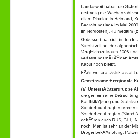
Landesweit haben die Sicherh
erstmalig die Wochenzahl von
allem Distrikte in Helmand, 
Bedrohungslage im Mai 2009 s
im Nordosten), 40 medium (z
Gebessert hat sich in den le
Surobi voll bei der afghanisc
Vergleichszeitraum 2008 und 
verfassungsmÃ¤ÃŸigen Amtszei
Kabul hoch bleibt.
FÃ¼r weitere Distrikte steht
Gemeinsame + regionale K
(a)
UnterstÃ¼tzergruppe A
die gemeinsame Betrachtung v
KonfliktlÃ¶sung und Stabil
Sonderbeauftragten ernannte
Sonderbeauftragten (Stand A
gehÃ¶ren auch RUS, CHI, IND
noch. Man ist sehr an der Mit
DrogenbekÃ¤mpfung, Polizeiau