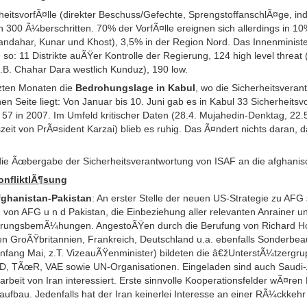
eitsvorfÃ¤lle (direkter Beschuss/Gefechte, SprengstoffanschlÃ¤ge, in
 300 Ã¼berschritten. 70% der VorfÃ¤lle ereignen sich allerdings in 10%
Kandahar, Kunar und Khost), 3,5% in der Region Nord. Das Innenministe
o: 11 Distrikte auÃŸer Kontrolle der Regierung, 124 high level threat
.B. Chahar Dara westlich Kunduz), 190 low.
tzten Monaten die
Bedrohungslage in Kabul
, wo die Sicherheitsverant
hen Seite liegt: Von Januar bis 10. Juni gab es in Kabul 33 Sicherheit
57 in 2007. Im Umfeld kritischer Daten (28.4. Mujahedin-Denktag, 22.
t von PrÃ¤sident Karzai) blieb es ruhig. Das Ã¤ndert nichts daran, d
 die Ãœbergabe der Sicherheitsverantwortung von ISAF an die afghanis
onfliktlÃ¶sung
fghanistan-Pakistan
: An erster Stelle der neuen US-Strategie zu AFG 
on AFG u n d Pakistan, die Einbeziehung aller relevanten Anrainer und
isierungsbemÃ¼hungen. AngestoÃŸen durch die Berufung von Richard 
n GroÃŸbritannien, Frankreich, Deutschland u.a. ebenfalls Sonderbeau
nfang Mai, z.T. VizeauÃŸenminister) bildeten die â€žUnterstÃ¼tzergr
, TÃœR, VAE sowie UN-Organisationen. Eingeladen sind auch Saudi-Ar
arbeit von Iran interessiert. Erste sinnvolle Kooperationsfelder wÃ¤ren
fbau. Jedenfalls hat der Iran keinerlei Interesse an einer RÃ¼ckkehr 