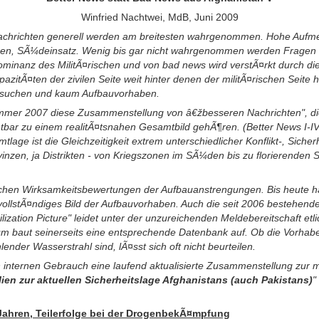
Winfried Nachtwei, MdB, Juni 2009
achrichten generell werden am breitesten wahrgenommen. Hohe Aufme
zen, SÃ¼deinsatz. Wenig bis gar nicht wahrgenommen werden Fragen d
ominanz des MilitÃ¤rischen und von bad news wird verstÃ¤rkt durch di
apazitÃ¤ten der zivilen Seite weit hinter denen der militÃ¤rischen Seite
besuchen und kaum Aufbauvorhaben.
ommer 2007 diese Zusammenstellung von â€žbesseren Nachrichten", di
htbar zu einem realitÃ¤tsnahen Gesamtbild gehÃ¶ren. (Better News I-I
age ist die Gleichzeitigkeit extrem unterschiedlicher Konflikt-, Siche
inzen, ja Distrikten - von Kriegszonen im SÃ¼den bis zu florierenden
ischen Wirksamkeitsbewertungen der Aufbauanstrengungen. Bis heute 
llstÃ¤ndiges Bild der Aufbauvorhaben. Auch die seit 2006 bestehen
ization Picture" leidet unter der unzureichenden Meldebereitschaft etl
um baut seinerseits eine entsprechende Datenbank auf. Ob die Vorhab
ender Wasserstrahl sind, lÃ¤sst sich oft nicht beurteilen.
 internen Gebrauch eine laufend aktualisierte Zusammenstellung zur mil
lien zur aktuellen Sicherheitslage Afghanistans (auch Pakistans)
"
 Jahren, Teilerfolge bei der DrogenbekÃ¤mpfung