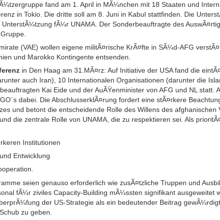
tÃ¼tzergruppe fand am 1. April in MÃ¼nchen mit 18 Staaten und Intern
erenz in Tokio. Die dritte soll am 8. Juni in Kabul stattfinden. Die Unte
d UnterstÃ¼tzung fÃ¼r UNAMA. Der Sonderbeauftragte des AuswÃ¤rtig
e Gruppe.
mirate (VAE) wollen eigene militÃ¤rische KrÃ¤fte in SÃ¼d-AFG verstÃ
nien und Marokko Kontingente entsenden.
ferenz
in Den Haag am 31.MÃ¤rz: Auf Initiative der USA fand die eintÃ
arunter auch Iran), 10 Internationalen Organisationen (darunter die Is
beauftragten Kai Eide und der AuÃŸenminister von AFG und NL statt. A
O`s dabei. Die AbschlusserklÃ¤rung fordert eine stÃ¤rkere Beachtung
atzes und betont die entscheidende Rolle des Willens des afghanischen
nd die zentrale Rolle von UNAMA, die zu respektieren sei. Als priorit
keren Institutionen
 und Entwicklung
ooperation.
ogramme seien genauso erforderlich wie zusÃ¤tzliche Truppen und Au
nal fÃ¼r ziviles Capacity-Building mÃ¼ssten signifikant ausgeweitet 
rprÃ¼fung der US-Strategie als ein bedeutender Beitrag gewÃ¼rdi
Schub zu geben.