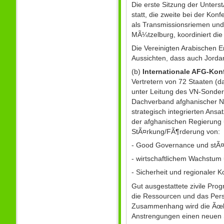
Die erste Sitzung der Unters
statt, die zweite bei der Konf
als Transmissionsriemen un
MÃ¼tzelburg, koordiniert di
Die Vereinigten Arabischen E
Aussichten, dass auch Jorda
(b)
Internationale AFG-Kon
Vertretern von 72 Staaten (d
unter Leitung des VN-Sonder
Dachverband afghanischer NG
strategisch integrierten Ans
der afghanischen Regierung u
StÃ¤rkung/FÃ¶rderung von:
- Good Governance und stÃ¤r
- wirtschaftlichem Wachstum
- Sicherheit und regionaler K
Gut ausgestattete zivile Pr
die Ressourcen und das Perso
Zusammenhang wird die Ãœbe
Anstrengungen einen neuen 