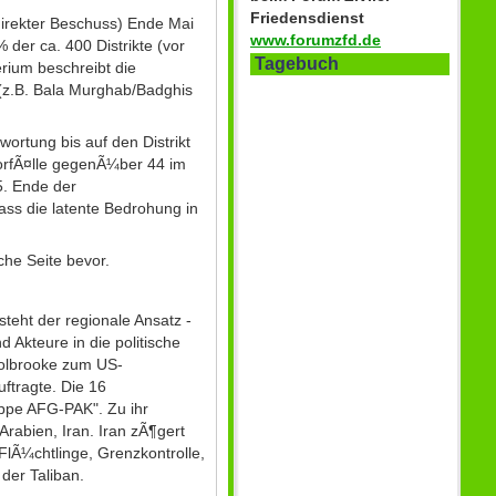
Friedensdienst
direkter Beschuss) Ende Mai
www.forumzfd.de
 der ca. 400 Distrikte (vor
Tagebuch
rium beschreibt die
 (z.B. Bala Murghab/Badghis
wortung bis auf den Distrikt
svorfÃ¤lle gegenÃ¼ber 44 im
5. Ende der
ass die latente Bedrohung in
che Seite bevor.
steht der regionale Ansatz -
 Akteure in die politische
Holbrooke zum US-
ftragte. Die 16
uppe AFG-PAK". Zu ihr
abien, Iran. Iran zÃ¶gert
 FlÃ¼chtlinge, Grenzkontrolle,
der Taliban.