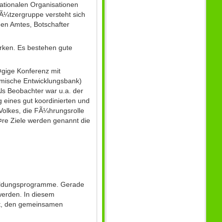
ationalen Organisationen
rstÃ¼tzergruppe versteht sich
en Amtes, Botschafter
¤rken. Es bestehen gute
¤gige Konferenz mit
lamische Entwicklungsbank)
ls Beobachter war u.a. der
 eines gut koordinierten und
 Volkes, die FÃ¼hrungsrolle
Ã¤re Ziele werden genannt die
sbildungsprogramme. Gerade
werden. In diesem
gt, den gemeinsamen