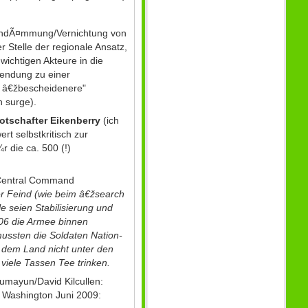
 EindÃ¤mmung/Vernichtung von
Stelle der regionale Ansatz,
ichtigen Akteure in die
wendung zu einer
; â€žbescheidenere"
n surge).
otschafter Eikenberry
(ich
t selbstkritisch zur
r die ca. 500 (!)
Central Command
der Feind (wie beim â€žsearch
e seien Stabilisierung und
06 die Armee binnen
ussten die Soldaten Nation-
 dem Land nicht unter den
viele Tassen Tee trinken.
umayun/David Kilcullen:
, Washington Juni 2009: