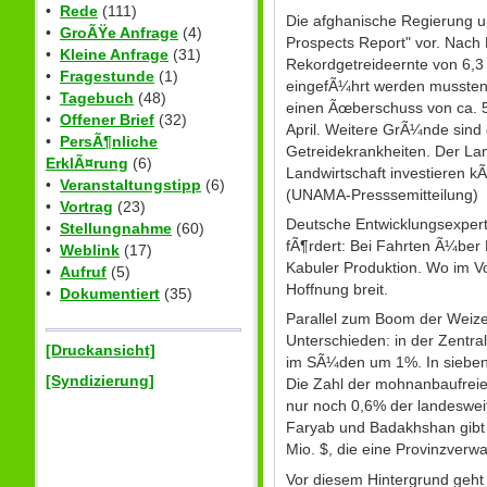
•
Rede
(111)
Die afghanische Regierung un
•
GroÃŸe Anfrage
(4)
Prospects Report" vor. Nach 
•
Kleine Anfrage
(31)
Rekordgetreideernte von 6,3
•
Fragestunde
(1)
eingefÃ¼hrt werden mussten,
•
Tagebuch
(48)
einen Ãœberschuss von ca. 5
•
Offener Brief
(32)
April. Weitere GrÃ¼nde sind 
•
PersÃ¶nliche
Getreidekrankheiten. Der Lan
ErklÃ¤rung
(6)
Landwirtschaft investieren k
•
Veranstaltungstipp
(6)
(UNAMA-Presssemitteilung)
•
Vortrag
(23)
Deutsche Entwicklungsexperte
•
Stellungnahme
(60)
fÃ¶rdert: Bei Fahrten Ã¼ber
•
Weblink
(17)
Kabuler Produktion. Wo im V
•
Aufruf
(5)
Hoffnung breit.
•
Dokumentiert
(35)
Parallel zum Boom der Weiz
Unterschieden: in der Zent
[Druckansicht]
im SÃ¼den um 1%. In siebe
[Syndizierung]
Die Zahl der mohnanbaufreie
nur noch 0,6% der landeswei
Faryab und Badakhshan gibt 
Mio. $, die eine Provinzverwa
Vor diesem Hintergrund geht