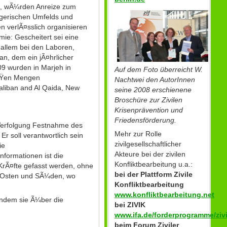
st, wÃ¼rden Anreize zum
egerischen Umfelds und
 verlÃ¤sslich organisieren
ie: Gescheitert sei eine
allem bei den Laboren,
n, dem ein jÃ¤hrlicher
09 wurden in Marjeh in
Auf dem Foto überreicht W.
ÃŸen Mengen
Nachtwei den AutorInnen
Taliban and Al Qaida, New
seine 2008 erschienene
Broschüre zur Zivilen
Krisenprävention und
Friedensförderung.
Verfolgung Festnahme des
Mehr zur Rolle
 soll verantwortlich sein
zivilgesellschaftlicher
ie
Akteure bei der zivilen
formationen ist die
Konfliktbearbeitung u.a.:
 KrÃ¤fte gefasst werden, ohne
bei der Plattform Zivile
m Osten und SÃ¼den, wo
Konfliktbearbeitung
www.konfliktbearbeitung.net
 indem sie Ã¼ber die
bei ZIVIK
www.ifa.de/forderprogramme/zivi
beim Forum Ziviler