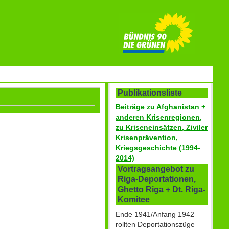
Publikationsliste
Beiträge zu Afghanistan +
anderen Krisenregionen,
zu Kriseneinsätzen, Ziviler
Krisenprävention,
Kriegsgeschichte (1994-
2014)
Vortragsangebot zu
Riga-Deportationen,
Ghetto Riga + Dt. Riga-
Komitee
Ende 1941/Anfang 1942
rollten Deportationszüge