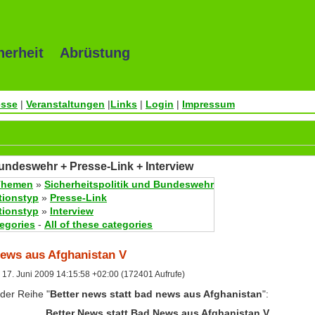
herheit Abrüstung
esse
|
Veranstaltungen
|
Links
|
Login
|
Impressum
Bundeswehr + Presse-Link + Interview
Themen
»
Sicherheitspolitik und Bundeswehr
tionstyp
»
Presse-Link
tionstyp
»
Interview
tegories
-
All of these categories
news aus Afghanistan V
17. Juni 2009 14:15:58 +02:00 (172401 Aufrufe)
 der Reihe "
Better news statt bad news aus Afghanistan
":
Better News statt Bad News aus Afghanistan V