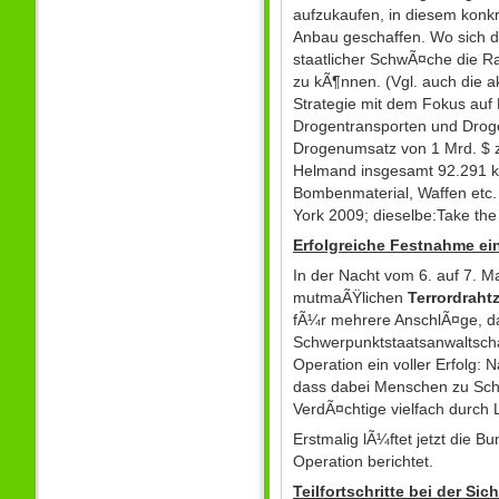
aufzukaufen, in diesem konk
Anbau geschaffen. Wo sich d
staatlicher SchwÃ¤che die R
zu kÃ¶nnen. (Vgl. auch die 
Strategie mit dem Fokus auf
Drogentransporten und Drog
Drogenumsatz von 1 Mrd. $ zu
Helmand insgesamt 92.291 
Bombenmaterial, Waffen etc. 
York 2009; dieselbe:Take the
Erfolgreiche Festnahme ein
In der Nacht vom 6. auf 7. 
mutmaÃŸlichen
Terrordraht
fÃ¼r mehrere AnschlÃ¤ge, da
Schwerpunktstaatsanwaltschaf
Operation ein voller Erfolg:
dass dabei Menschen zu Scha
VerdÃ¤chtige vielfach durch L
Erstmalig lÃ¼ftet jetzt die 
Operation berichtet.
Teilfortschritte bei der Sic