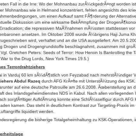
reten Fall in die Irre: Wo der Mohnanbau zurÃ¼ckgedrÃ¤ngt worden i
er Mohnanbau wie in Helmand konzentriert, fehlen angesichts des kri
ahmenbedingungen, um einen Aufkauf samt FÃ¶rderung der Alternativen
aktuelle Diskussion um eine wirksame BekÃ¤mpfung der DrogenÃ¶konom
 Erradication; die repressiven MaÃŸnahmen mÃ¼ssten stattdessen vor 
enbaronen ansetzen. Im Oktober 2008 wurde Ã¼brigens Haji Juma Kha
geschrieben wird, verhaftet und an die USA ausgeliefert. Am 20.5.20
kg Drogen und Drogengrundstoffe beschlagnahmt, zusammen mit gro
Vgl. Gretchen Peters: Seeds of Terror: How Heroin Is Bankrolling the 
 War to the Drug Lords, New York Times 19.5.)
es Terrordrahtziehers
Mai in Varduj 60 km sÃ¼dÃ¶stlich von Feyzabad nach mehrstÃ¼ndiger 
ziehers Abdul Razeq
durch AFG KrÃ¤fte mit UnterstÃ¼tzung des KSK. Er
runter auf eine deutsche Patrouille am 26.6.2008. Ãœberstellung an d
t des Inlandsgeheimdienstes NDS in Kabul. Nach allen vorliegenden In
 Nach sorgfÃ¤ltiger AufklÃ¤rung konnte eine SchlÃ¼sselfigur durch AFG
den kamen. Das steht in deutlichem Kontrast zur Targeting-Praxis i
uftangriffe liquidiert werden.
Bundesregierung die bisherige Totalgeheimhaltung zu KSK-Operationen,
herheitslage