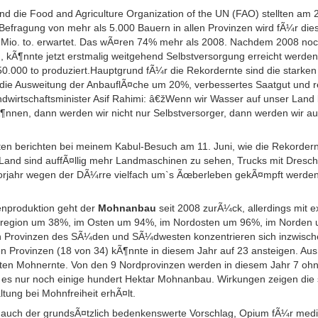
d die Food and Agriculture Organization of the UN (FAO) stellten am 2
Befragung von mehr als 5.000 Bauern in allen Provinzen wird fÃ¼r die
 Mio. to. erwartet. Das wÃ¤ren 74% mehr als 2008. Nachdem 2008 noc
 kÃ¶nnte jetzt erstmalig weitgehend Selbstversorgung erreicht werden
0.000 to produziert.Hauptgrund fÃ¼r die Rekordernte sind die starke
die Ausweitung der AnbauflÃ¤che um 20%, verbessertes Saatgut und re
dwirtschaftsminister Asif Rahimi: â€žWenn wir Wasser auf unser Land 
Ã¶nnen, dann werden wir nicht nur Selbstversorger, dann werden wir a
n berichten bei meinem Kabul-Besuch am 11. Juni, wie die Rekordernte
 Land sind auffÃ¤llig mehr Landmaschinen zu sehen, Trucks mit Dres
orjahr wegen der DÃ¼rre vielfach um`s Ãœberleben gekÃ¤mpft werden 
enproduktion geht der
Mohnanbau
seit 2008 zurÃ¼ck, allerdings mit 
ralregion um 38%, im Osten um 94%, im Nordosten um 96%, im Norde
n Provinzen des SÃ¼den und SÃ¼dwesten konzentrieren sich inzwis
n Provinzen (18 von 34) kÃ¶nnte in diesem Jahr auf 23 ansteigen. A
ten Mohnernte. Von den 9 Nordprovinzen werden in diesem Jahr 7 oh
es nur noch einige hundert Hektar Mohnanbau. Wirkungen zeigen die 
ltung bei Mohnfreiheit erhÃ¤lt.
 auch der grundsÃ¤tzlich bedenkenswerte Vorschlag, Opium fÃ¼r med