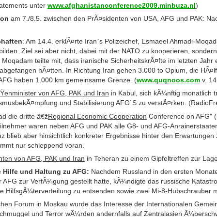
tatements unter
www.afghanistanconference2009.minbuza.nl
)
ton
am 7./8.5. zwischen den PrÃ¤sidenten von USA, AFG und PAK: Nach
chaften
: Am 14.4. erklÃ¤rte Iran`s Polizeichef, Esmaeel Ahmadi-Moqa
bilden
. Ziel sei aber nicht, dabei mit der NATO zu kooperieren, sonder
Moqadam teilte mit, dass iranische SicherheitskrÃ¤fte im letzten Jahr 
bgefangen hÃ¤tten. In Richtung Iran gehen 3.000 to Opium, die HÃ¤lf
 AFG haben 1.000 km gemeinsame Grenze. (
www.quqnoos.com
v. 14
Ÿenminister von AFG, PAK und Iran
in Kabul, sich kÃ¼nftig monatlich t
ismusbekÃ¤mpfung und Stabilisierung AFG`S zu verstÃ¤rken. (RadioFr
d die dritte â€ž
Regional Economic Cooperation
Conference on AFG" (R
ilnehmer waren neben AFG und PAK alle G8- und AFG-Anrainerstaaten 
z blieb aber hinsichtlich konkreter Ergebnisse hinter den Erwartungen 
ommt nur schleppend voran.
nten von AFG, PAK und
Iran
in Teheran zu einem Gipfeltreffen zur La
 Hilfe und Haltung zu AFG:
Nachdem Russland in den ersten Monat
 AFG zur VerfÃ¼gung gestellt hatte, kÃ¼ndigte das russische Katastro
e HilfsgÃ¼terverteilung zu entsenden sowie zwei Mi-8-Hubschrauber mi
chen Forum in Moskau wurde das Interesse der Internationalen Gemein
chmuggel und Terror wÃ¼rden andernfalls auf Zentralasien Ã¼berschw