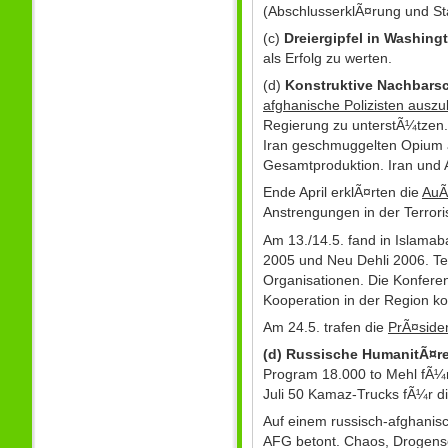
(AbschlusserklÃ¤rung und S
(c)
Dreiergipfel in Washing
als Erfolg zu werten.
(d)
Konstruktive Nachbars
afghanische Polizisten auszu
Regierung zu unterstÃ¼tzen. 
Iran geschmuggelten Opium a
Gesamtproduktion. Iran und
Ende April erklÃ¤rten die
AuÃ
Anstrengungen in der Terror
Am 13./14.5. fand in Islamaba
2005 und Neu Dehli 2006. Te
Organisationen. Die Konferen
Kooperation in der Region k
Am 24.5. trafen die
PrÃ¤side
(d) Russische HumanitÃ¤re
Program 18.000 to Mehl fÃ¼r
Juli 50 Kamaz-Trucks fÃ¼r di
Auf einem russisch-afghanis
AFG betont. Chaos, Drogens