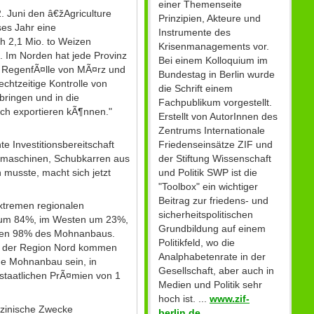
einer Themenseite
. Juni den â€žAgriculture
Prinzipien, Akteure und
ses Jahr eine
Instrumente des
h 2,1 Mio. to Weizen
Krisenmanagements vor.
. Im Norden hat jede Provinz
Bei einem Kolloquium im
n RegenfÃ¤lle von MÃ¤rz und
Bundestag in Berlin wurde
chtzeitige Kontrolle von
die Schrift einem
bringen und in die
Fachpublikum vorgestellt.
uch exportieren kÃ¶nnen."
Erstellt von AutorInnen des
Zentrums Internationale
Friedenseinsätze ZIF und
 Investitionsbereitschaft
der Stiftung Wissenschaft
chmaschinen, Schubkarren aus
und Politik SWP ist die
musste, macht sich jetzt
"Toolbox" ein wichtiger
Beitrag zur friedens- und
extremen regionalen
sicherheitspolitischen
n um 84%, im Westen um 23%,
Grundbildung auf einem
chen 98% des Mohnanbaus.
Politikfeld, wo die
us der Region Nord kommen
Analphabetenrate in der
ne Mohnanbau sein, in
Gesellschaft, aber auch in
staatlichen PrÃ¤mien von 1
Medien und Politik sehr
hoch ist. ...
www.zif-
izinische Zwecke
berlin.de