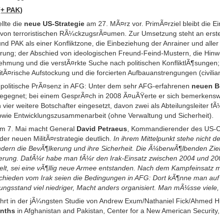
(+ PAK)
llte die
neue US-Strategie
am 27. MÃ¤rz vor. PrimÃ¤rziel bleibt die
von terroristischen RÃ¼ckzugsrÃ¤umen. Zur Umsetzung steht an erster 
PAK als einer Konfliktzone, die Einbeziehung der Anrainer und aller w
ierung; der Abschied von ideologischen Freund-Feind-Mustern, die Hin
ehmung und die verstÃ¤rkte Suche nach politischen KonfliktlÃ¶sungen
litÃ¤rische Aufstockung und die forcierten Aufbauanstrengungen (civilia
e politische PrÃ¤senz in AFG: Unter dem sehr AFG-erfahrenen
neuen B
begegnet; bei einem GesprÃ¤ch in 2008 Ã¤uÃŸerte er sich bemerkenswer
 vier weitere Botschafter eingesetzt, davon zwei als Abteilungsleiter fÃ¼
sowie Entwicklungszusammenarbeit (ohne Verwaltung und Sicherheit).
 am 7. Mai macht General
David Petraeus
, Kommandierender des US-
r neuen MilitÃ¤rstrategie deutlich.
In ihrem Mittelpunkt stehe nicht 
ndern die BevÃ¶lkerung und ihre Sicherheit. Die Ã¼berwÃ¶lbenden Ziel
erung. DafÃ¼r habe man fÃ¼r den Irak-Einsatz zwischen 2004 und 20
lt, sei eine vÃ¶llig neue Armee entstanden. Nach dem Kampfeinsatz m
rschieden vom Irak seien die Bedingungen in AFG: Dort kÃ¶nne man auf
ungsstand viel niedriger, Macht anders organisiert. Man mÃ¼sse viele, 
hrt in der jÃ¼ngsten Studie von Andrew Exum/Nathaniel Fick/Ahmed H
onths
in Afghanistan and Pakistan, Center for a New American Security