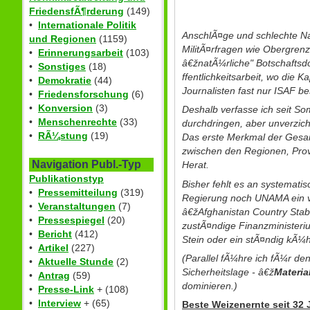
FriedensfÃ¶rderung
(149)
•
Internationale Politik
AnschlÃ¤ge und schlechte N
und Regionen
(1159)
MilitÃ¤rfragen wie Obergren
•
Erinnerungsarbeit
(103)
â€žnatÃ¼rliche" Botschaftsd
•
Sonstiges
(18)
ffentlichkeitsarbeit, wo die K
•
Demokratie
(44)
Journalisten fast nur ISAF 
•
Friedensforschung
(6)
•
Konversion
(3)
Deshalb verfasse ich seit S
•
Menschenrechte
(33)
durchdringen, aber unverzic
•
RÃ¼stung
(19)
Das erste Merkmal der Gesamtl
zwischen den Regionen, Prov
Navigation Publ.-Typ
Herat.
Publikationstyp
Bisher fehlt es an systemat
•
Pressemitteilung
(319)
Regierung noch UNAMA ein vo
•
Veranstaltungen
(7)
â€žAfghanistan Country Stabil
•
Pressespiegel
(20)
zustÃ¤ndige Finanzministeri
•
Bericht
(412)
Stein oder ein stÃ¤ndig kÃ¼hl
•
Artikel
(227)
(Parallel fÃ¼hre ich fÃ¼r den
•
Aktuelle Stunde
(2)
Sicherheitslage - â€ž
Materia
•
Antrag
(59)
dominieren.)
•
Presse-Link
+ (108)
•
Interview
+ (65)
Beste Weizenernte seit 32