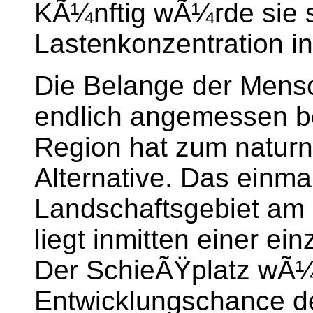
KÃ¼nftig wÃ¼rde sie s
Lastenkonzentration in
Die Belange der Mens
endlich angemessen b
Region hat zum natur
Alternative. Das einma
Landschaftsgebiet am 
liegt inmitten einer ei
Der SchieÃŸplatz wÃ¼r
Entwicklungschance d