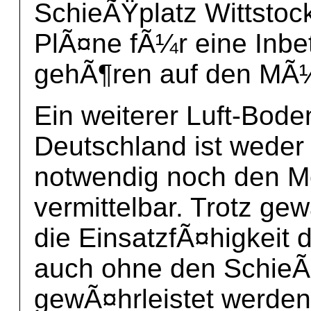
SchieÃŸplatz Wittstoc
PlÃ¤ne fÃ¼r eine Inbe
gehÃ¶ren auf den MÃ¼
Ein weiterer Luft-Bode
Deutschland ist weder 
notwendig noch den M
vermittelbar. Trotz g
die EinsatzfÃ¤higkeit
auch ohne den SchieÃŸ
gewÃ¤hrleistet werden