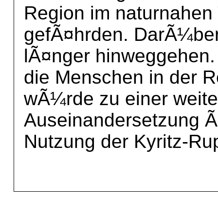
Region im naturnahen
gefÃ¤hrden. DarÃ¼ber d
lÃ¤nger hinweggehen.
die Menschen in der 
wÃ¼rde zu einer weite
Auseinandersetzung Ã
Nutzung der Kyritz-Ru