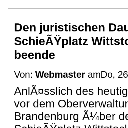
Den juristischen Da
SchieÃŸplatz Wittsto
beende
Von:
Webmaster
amDo, 26 
AnlÃ¤sslich des heuti
vor dem Oberverwaltun
Brandenburg Ã¼ber de