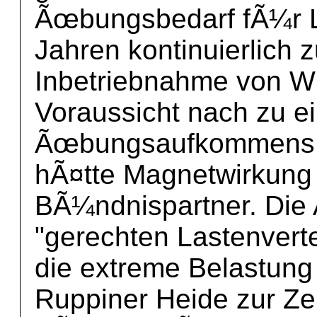
Ãœbungsbedarf fÃ¼r L
Jahren kontinuierlich 
Inbetriebnahme von Wi
Voraussicht nach zu e
Ãœbungsaufkommens i
hÃ¤tte Magnetwirkung
BÃ¼ndnispartner. Die 
"gerechten Lastenverte
die extreme Belastung 
Ruppiner Heide zur Ze