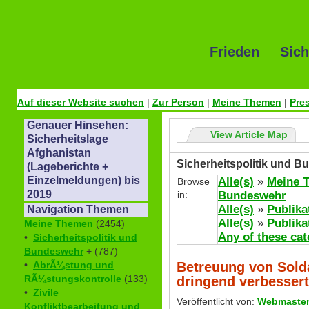
Frieden Sich
Auf dieser Website suchen
|
Zur Person
|
Meine Themen
|
Pre
Genauer Hinsehen:
View Article Map
Sicherheitslage
Afghanistan
Sicherheitspolitik und B
(Lageberichte +
Einzelmeldungen) bis
Alle(s)
»
Meine 
Browse
2019
in:
Bundeswehr
Alle(s)
»
Publika
Navigation Themen
Alle(s)
»
Publika
Meine Themen
(2454)
Any of these cat
•
Sicherheitspolitik und
Bundeswehr
+ (787)
Betreuung von Sold
•
AbrÃ¼stung und
RÃ¼stungskontrolle
(133)
dringend verbesser
•
Zivile
Veröffentlicht von:
Webmaste
Konfliktbearbeitung und