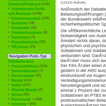
(113131 Aufrufe)
FriedensfÃ¶rderung
(149)
•
Internationale Politik
AnlÃ¤sslich der Debatt
und Regionen
(1159)
BelastungsstÃ¶rungen 
•
Erinnerungsarbeit
(103)
der Bundeswehr erklÃ¤
•
Sonstiges
(18)
sicherheitspolitischer S
•
Demokratie
(44)
Die vÃ¶lkerrechtliche Le
•
Friedensforschung
(6)
Notwendigkeit von Aus
•
Konversion
(3)
Ã¤ndert nichts daran, d
•
Menschenrechte
(33)
physischen und psychis
•
RÃ¼stung
(19)
Soldatinnen und Soldat
verbunden sind. DarÃ¼be
Navigation Publ.-Typ
darÃ¼ber muss sich auch
Publikationstyp
Der Film Ã¼ber einen A
•
Pressemitteilung
(319)
gestern in der ARD ausg
•
Veranstaltungen
(7)
eindrucksvoll vor Auge
•
Pressespiegel
(20)
Verteidigungsministeriu
•
Bericht
(412)
•
Artikel
(227)
heruntergespielt und sic
•
Aktuelle Stunde
(2)
einmal 1 Prozent der z
•
Antrag
(59)
Soldatinnen an PTBS lei
•
Presse-Link
+ (108)
posttraumatischen Bel
•
Interview
+ (65)
AuslandseinsÃ¤tzen bes