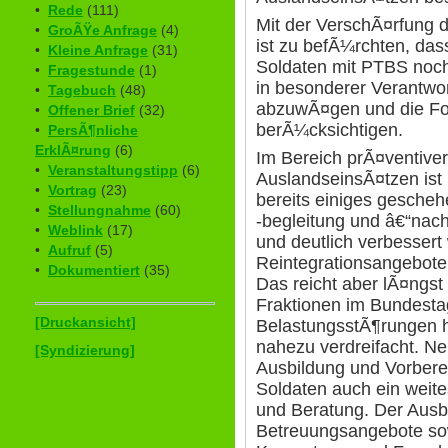
•
Rede
(111)
Mit der VerschÃ¤rfung d
•
GroÃŸe Anfrage
(4)
ist zu befÃ¼rchten, das
•
Kleine Anfrage
(31)
Soldaten mit PTBS noch 
•
Fragestunde
(1)
in besonderer Verantwo
•
Tagebuch
(48)
abzuwÃ¤gen und die Fol
•
Offener Brief
(32)
berÃ¼cksichtigen.
•
PersÃ¶nliche
ErklÃ¤rung
(6)
Im Bereich prÃ¤ventiv
•
Veranstaltungstipp
(6)
AuslandseinsÃ¤tzen ist
•
Vortrag
(23)
bereits einiges geschehe
•
Stellungnahme
(60)
-begleitung und â€“nac
•
Weblink
(17)
und deutlich verbessert
•
Aufruf
(5)
Reintegrationsangebote 
•
Dokumentiert
(35)
Das reicht aber lÃ¤ngst 
Fraktionen im Bundestag
[Druckansicht]
BelastungsstÃ¶rungen ha
nahezu verdreifacht. 
[Syndizierung]
Ausbildung und Vorbere
Soldaten auch ein weite
und Beratung. Der Ausb
Betreuungsangebote sow