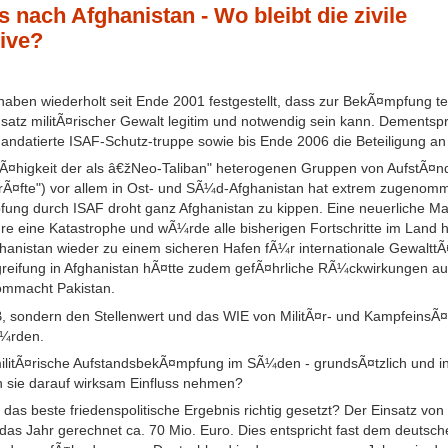
 nach Afghanistan - Wo bleibt die zivile
ive?
aben wiederholt seit Ende 2001 festgestellt, dass zur BekÃ¤mpfung terr
nsatz militÃ¤rischer Gewalt legitim und notwendig sein kann. Dements
mandatierte ISAF-Schutz-truppe sowie bis Ende 2006 die Beteiligung a
-fÃ¤higkeit der als â€žNeo-Taliban" heterogenen Gruppen von AufstÃ¤n
 KrÃ¤fte") vor allem in Ost- und SÃ¼d-Afghanistan hat extrem zugenom
 durch ISAF droht ganz Afghanistan zu kippen. Eine neuerliche Mac
e eine Katastrophe und wÃ¼rde alle bisherigen Fortschritte im Land
hanistan wieder zu einem sicheren Hafen fÃ¼r internationale GewalttÃ
reifung in Afghanistan hÃ¤tte zudem gefÃ¤hrliche RÃ¼ckwirkungen auf 
ommacht Pakistan.
B, sondern den Stellenwert und das WIE von MilitÃ¤r- und KampfeinsÃ
¼rden.
militÃ¤rische AufstandsbekÃ¤mpfung im SÃ¼den - grundsÃ¤tzlich und in
n sie darauf wirksam Einfluss nehmen?
 das beste friedenspolitische Ergebnis richtig gesetzt? Der Einsatz 
das Jahr gerechnet ca. 70 Mio. Euro. Dies entspricht fast dem deutsc