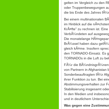
gelten im Vergleich zu den 
oder Truppenbewegungen aus 
die bis Ende des Jahres fÃ¼r
Bei einem multinationalen B
im Hinblick auf die nÃ¤chste
KrÃ¤fte" zu rechnen ist. E
VerbÃ¼ndeten auf ausgewogen
Die monatelange HÃ¤ngepart
BrÃ¼ssel haben dazu gefÃ¼h
gleich kÃ¤me. Insofern spre
den TORNADO-Einsatz. Es gibt
TORNADOs in die Luft zu b
FÃ¼r die BÃ¼ndnisgrÃ¼nen 
von Partnern in Afghanistan
Sonderbeauftragten fÃ¼r Af
ihrer Funktion zu tun. Bei e
Abstimmungsverhalten zur For
Stabilisierung insgesamt oder
In den Medien und insbesonde
und in deutlichem Unterschi
Was gegen eine Zustimmu