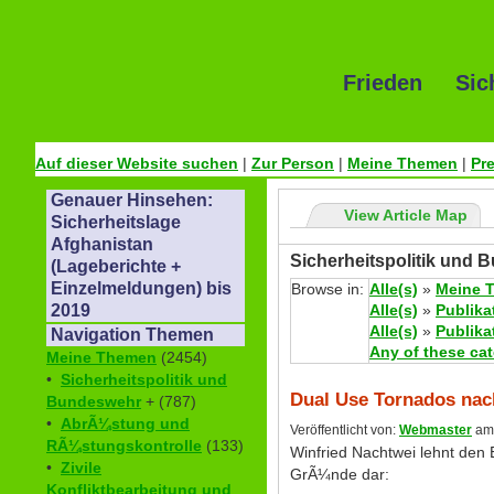
Frieden Sic
Auf dieser Website suchen
|
Zur Person
|
Meine Themen
|
Pr
Genauer Hinsehen:
View Article Map
Sicherheitslage
Afghanistan
Sicherheitspolitik und 
(Lageberichte +
Einzelmeldungen) bis
Browse in:
Alle(s)
»
Meine 
Alle(s)
»
Publika
2019
Alle(s)
»
Publika
Navigation Themen
Any of these ca
Meine Themen
(2454)
•
Sicherheitspolitik und
Dual Use Tornados nach
Bundeswehr
+ (787)
•
AbrÃ¼stung und
Veröffentlicht von:
Webmaster
am 
RÃ¼stungskontrolle
(133)
Winfried Nachtwei lehnt den 
•
Zivile
GrÃ¼nde dar:
Konfliktbearbeitung und