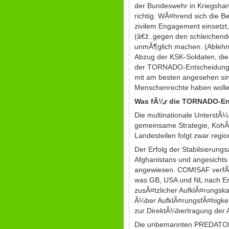
der Bundeswehr in Kriegshand
richtig. WÃ¤hrend sich die B
zivilem Engagement einsetz
(â€ž..gegen den schleichende
unmÃ¶glich machen. (Ablehnun
Abzug der KSK-Soldaten, die
der TORNADO-Entscheidung de
mit am besten angesehen sind
Menschenrechte haben wollen 
Was fÃ¼r die TORNADO-En
Die multinationale UnterstÃ
gemeinsame Strategie, KohÃ¤r
Landesteilen folgt zwar regi
Der Erfolg der Stabilsierun
Afghanistans und angesichts
angewiesen. COMISAF verfÃ¼
was GB, USA und NL nach Erf
zusÃ¤tzlicher AufklÃ¤rungsk
Ã¼ber AufklÃ¤rungsfÃ¤higke
zur DirektÃ¼bertragung der 
Die unbemannten PREDATOR-D