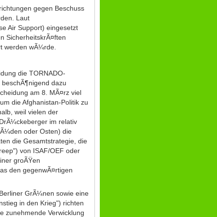
richtungen gegen Beschuss
rden. Laut
 Air Support) eingesetzt
en SicherheitskrÃ¤ften
ert werden wÃ¼rde.
heidung die TORNADO-
nd beschÃ¶nigend dazu
scheidung am 8. MÃ¤rz viel
um die Afghanistan-Politik zu
lb, weil vielen der
r DrÃ¼ckeberger im relativ
SÃ¼den oder Osten) die
ten die Gesamtstrategie, die
Creep") von ISAF/OEF oder
einer groÃŸen
 das den gegenwÃ¤rtigen
 Berliner GrÃ¼nen sowie eine
ieg in den Krieg") richten
ne zunehmende Verwicklung