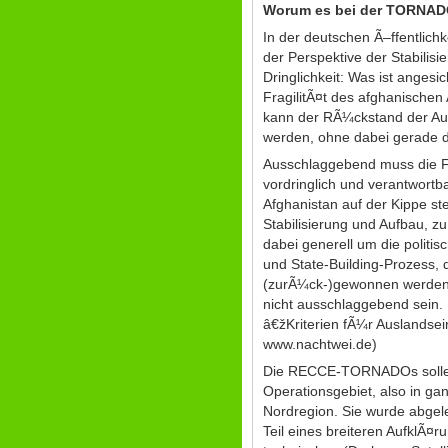
Worum es bei der TORNAD
In der deutschen Ã–ffentlich
der Perspektive der Stabilis
Dringlichkeit: Was ist ange
FragilitÃ¤t des afghanischen 
kann der RÃ¼ckstand der Au
werden, ohne dabei gerade d
Ausschlaggebend muss die F
vordringlich und verantwortba
Afghanistan auf der Kippe st
Stabilisierung und Aufbau, z
dabei generell um die polit
und State-Building-Prozess, 
(zurÃ¼ck-)gewonnen werden k
nicht ausschlaggebend sein. 
â€žKriterien fÃ¼r Auslands
www.nachtwei.de)
Die RECCE-TORNADOs sollen
Operationsgebiet, also in ga
Nordregion. Sie wurde abgele
Teil eines breiteren AufklÃ¤