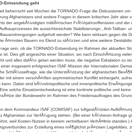
O-Entsendung geht
keit beherrscht seit Wochen die TORNADO-Frage die Diskussionen um di
ierung Afghanistans sind andere Fragen in diesem kritischen Jahr aber 
sichts der angekÃ¼ndigten militÃ¤rischen FrÃ¼hjahrsoffensiven und de
Aufbauprozesses die aussichtsreichste Stabilisierungs-, Anti-Taliban- u
fbauanstrengungen aufgeholt werden? Wie kann wirksam gegen die D
ie Ã¤rmsten Bauern ins Elend zu stÃ¼rzen und eine weitere Destabilis
rage sein, ob die TORNADO-Entsendung im Rahmen der aktuellen Stra
r ist. Dies gilt angesichts einer Situation, wo nach EinschÃ¤tzung vieler
eht und alles dafÃ¼r getan werden muss, die negative Eskalation zu s
u einer insgesamt erfolgreichen ISAF-Mission der Internationalen Gemei
ische SchlÃ¼sselfrage, wie die UnterstÃ¼tzung der afghanischen BevÃ¶
der mit einem verschÃ¤rften asymmetrischen Konflikt einhergeht, aufre
ann. Dabei sind bÃ¼ndnispolitische und innenpolitische ErwÃ¤gungen 
Eine solche Einsatzentscheidung ist eine konkrete politische und keine
einsÃ¤tze der Bundeswehr im Rahmen des Friedensauftrages des Grun
 dem Kommandeur ISAF (COMISAF) zur luftgestÃ¼tzten AufklÃ¤rung
nz Afghanistan zur VerfÃ¼gung stehen. (Bei einer frÃ¼heren Anfrage g
hnt, weil Kosten-Nutzen in keinem vertretbaren VerhÃ¤ltnis standen.)
rungsverbundes zur Erstellung eines mÃ¶glichst prÃ¤zisen Lagebildes