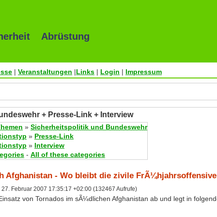
herheit Abrüstung
esse
|
Veranstaltungen
|
Links
|
Login
|
Impressum
Bundeswehr + Presse-Link + Interview
Themen
»
Sicherheitspolitik und Bundeswehr
tionstyp
»
Presse-Link
tionstyp
»
Interview
tegories
-
All of these categories
 Afghanistan - Wo bleibt die zivile FrÃ¼hjahrsoffensiv
27. Februar 2007 17:35:17 +02:00 (132467 Aufrufe)
Einsatz von Tornados im sÃ¼dlichen Afghanistan ab und legt in folgen