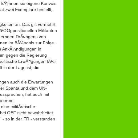
" kÃ¶nnen sie eigene Konvois
t zwei Exemplare bestellt,
eiten an. Das gilt vermehrt
â€žOppositionellen Militanten
auernden DrÃ¤ngens von
onen im BÃ¼ndnis zur Folge.
ie AnkÃ¼ndigungen in
um gegen die Regierung
spolitische ErwÃ¤gungen fÃ¼r
in der Lage ist, die
gen auch die Erwartungen
ster Spanta und dem UN-
ussprechen, hat auch mit
unserem
eine militÃ¤rische
 bei OEF nicht bewahrheitet.
 - so in der FR - verstanden