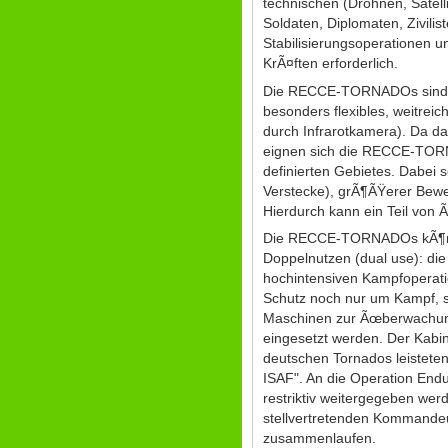
technischen (Drohnen, Satel
Soldaten, Diplomaten, Zivili
Stabilisierungsoperationen u
KrÃ¤ften erforderlich.
Die RECCE-TORNADOs sind fÃ
besonders flexibles, weitrei
durch Infrarotkamera). Da d
eignen sich die RECCE-TORNA
definierten Gebietes. Dabei
Verstecke), grÃ¶ÃŸerer Bew
Hierdurch kann ein Teil von
Die RECCE-TORNADOs kÃ¶nnte
Doppelnutzen (dual use): die 
hochintensiven Kampfoperat
Schutz noch nur um Kampf, 
Maschinen zur Ãœberwachung
eingesetzt werden. Der Kabin
deutschen Tornados leistete
ISAF". An die Operation End
restriktiv weitergegeben wer
stellvertretenden Kommande
zusammenlaufen.