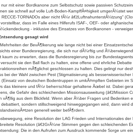
r mit einer Bordkanone zum Selbstschutz sowie passiven Schutzein
nnen sie schnell auf volle Luft-Boden-KampffÃ¤higkeit umgerÃ¼stet we
ie RECCE-TORNADOs aber nicht fÃ¼r â€žLuftnahunterstÃ¼tzung" (Close
 vorstellbar, dass im Falle eines Hilferufs ISAF-, OEF- oder afghanisch
 RÃ¼ckendeckung - inklusive des Einsatzes von Bordkanonen - verweig
ntsendung gesagt wird
Mehrheiten der BevÃ¶lkerung wie lange nicht bei einer Einsatzentsc
sichts einer Bundesregierung, die sich nur dÃ¼rftig und Ã¼berwiege
st kaum zu erwarten, dass die Bundesregierung bis zur Bundestagsent
ersucht sie den Ball flach zu halten, eine offene und ehrliche Debatte 
aktionsreihen mÃ¶glichst geschlossen zu halten. Dies gelingt nur desha
dass bei der Wahl zwischen Pest (Stigmatisierung als besserwisserische
a (Einsatz von deutschen Bodentruppen in umkÃ¤mpften Gebieten im 
 das kleinere und fÃ¼r beherrschbar gehaltene Ãœbel ist. Dabei gera
ehens, die Gefahr des schleichenden Missionsausweitung (â€žMission 
n vÃ¶llig aus dem Blickfeld. Wenn aber Ã¼ber Fragen und Bedenken 
 debattiert, sondern stillschweigend hinweggegangen wird, dann wird
andseinsÃ¤tzen generell weiter befÃ¶rdern.
ensbewegung, eine Resolution der LAG Frieden und Internationales der
breitete Resolution (â€žGrÃ¼ne Stimmen gegen den schleichenden Einst
tsendung: Die in den Aufrufen zum Ausdruck kommende Sorge um ei