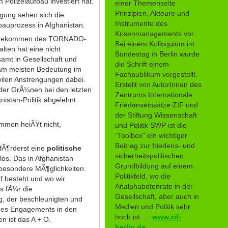
Polizeiaufbau investiert hat.
einer Themenseite
Prinzipien, Akteure und
gung sehen sich die
Instrumente des
bauprozess in Afghanistan.
Krisenmanagements vor.
tandekommen des TORNADO-
Bei einem Kolloquium im
lten hat eine nicht
Bundestag in Berlin wurde
amt in Gesellschaft und
die Schrift einem
 am meisten Bedeutung im
Fachpublikum vorgestellt.
ivilen Anstrengungen dabei.
Erstellt von AutorInnen des
 der GrÃ¼nen bei den letzten
Zentrums Internationale
istan-Politik abgelehnt
Friedenseinsätze ZIF und
der Stiftung Wissenschaft
immen heiÃŸt nicht,
und Politik SWP ist die
"Toolbox" ein wichtiger
Beitrag zur friedens- und
ufÃ¶rderst eine
politische
sicherheitspolitischen
los. Das in Afghanistan
Grundbildung auf einem
 besondere MÃ¶glichkeiten.
Politikfeld, wo die
f besteht und wo wir
Analphabetenrate in der
s fÃ¼r die
Gesellschaft, aber auch in
g, der beschleunigten und
Medien und Politik sehr
s des Engagements in den
hoch ist. ...
www.zif-
 ist das A + O.
berlin.de