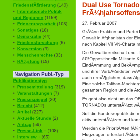
Dual Use Tornados
FriedensfÃ¶rderung
(149)
•
Internationale Politik
FrÃ¼hjahrsoffens
und Regionen
(1159)
27. Februar 2007
•
Erinnerungsarbeit
(103)
•
Sonstiges
(18)
GrÃ¼ne Fraktion und Partei h
•
Demokratie
(44)
Gewalt in Afghanistan der Ei
•
Friedensforschung
(6)
nach Kapitel VII VN-Charta 
•
Konversion
(3)
Die Gewaltbereitschaft und 
•
Menschenrechte
(33)
â€žOppositionelle Militante
•
RÃ¼stung
(19)
EindÃ¤mmung und BekÃ¤mpfung
und ihrer VerbÃ¼ndeten wÃ¤r
Navigation Publ.-Typ
auch ermÃ¶glichen, dass Afg
Publikationstyp
Eine solche Taliban-Machterg
•
Pressemitteilung
(319)
gesamten Region und die At
•
Veranstaltungen
(7)
Es geht also nicht um das O
•
Pressespiegel
(20)
TORNADOs unterstÃ¼tzt wÃ
•
Bericht
(412)
•
Artikel
(227)
Soll die Bundesrepublik die 
•
Aktuelle Stunde
(2)
aktiv unterstÃ¼tzen und kan
•
Antrag
(59)
Werden die PrioritÃ¤ten fÃ¼r
•
Presse-Link
+ (108)
Flugzeugen erfordert Ã¼ber 
•
Interview
+ (65)