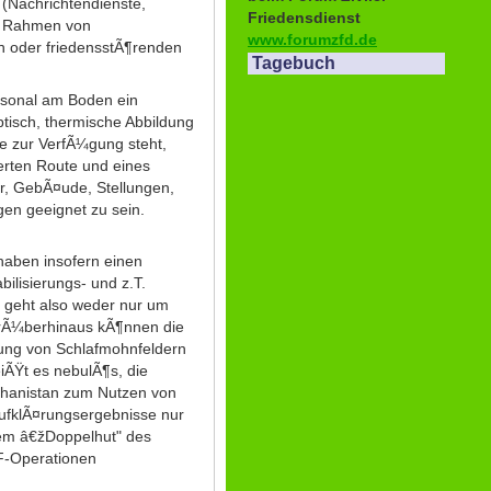
(Nachrichtendienste,
Friedensdienst
im Rahmen von
www.forumzfd.de
en oder friedensstÃ¶renden
Tagebuch
sonal am Boden ein
ptisch, thermische Abbildung
e zur VerfÃ¼gung steht,
erten Route und eines
r, GebÃ¤ude, Stellungen,
n geeignet zu sein.
aben insofern einen
bilisierungs- und z.T.
 geht also weder nur um
arÃ¼berhinaus kÃ¶nnen die
ung von Schlafmohnfeldern
iÃŸt es nebulÃ¶s, die
fghanistan zum Nutzen von
AufklÃ¤rungsergebnisse nur
 dem â€žDoppelhut" des
F-Operationen