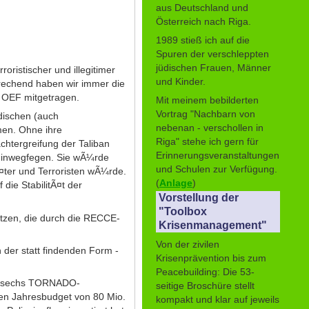
aus Deutschland und
Österreich nach Riga.
1989 stieß ich auf die
Spuren der verschleppten
jüdischen Frauen, Männer
oristischer und illegitimer
und Kinder.
prechend haben wir immer die
n OEF mitgetragen.
Mit meinem bebilderten
Vortrag "Nachbarn von
dischen (auch
nebenan - verschollen in
men. Ohne ihre
Riga" stehe ich gern für
htergreifung der Taliban
Erinnerungsveranstaltungen
 hinwegfegen. Sie wÃ¼rde
und Schulen zur Verfügung.
¤ter und Terroristen wÃ¼rde.
(
Anlage
)
die StabilitÃ¤t der
Vorstellung der
"Toolbox
¤tzen, die durch die RECCE-
Krisenmanagement"
Von der zivilen
 der statt findenden Form -
Krisenprävention bis zum
Peacebuilding: Die 53-
von sechs TORNADO-
seitige Broschüre stellt
hen Jahresbudget von 80 Mio.
kompakt und klar auf jeweils