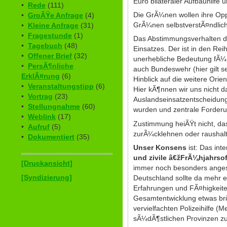
Euro bilateraler Aufbauhilfe
•
Rede
(111)
Die GrÃ¼nen wollen ihre Opp
•
GroÃŸe Anfrage
(4)
GrÃ¼nen selbstverstÃ¤ndlich 
•
Kleine Anfrage
(31)
•
Fragestunde
(1)
Das Abstimmungsverhalten d
•
Tagebuch
(48)
Einsatzes. Der ist in den Re
•
Offener Brief
(32)
unerhebliche Bedeutung fÃ¼r
•
PersÃ¶nliche
auch Bundeswehr (hier gilt 
ErklÃ¤rung
(6)
Hinblick auf die weitere Orie
•
Veranstaltungstipp
(6)
Hier kÃ¶nnen wir uns nicht 
•
Vortrag
(23)
Auslandseinsatzentscheidung
•
Stellungnahme
(60)
wurden und zentrale Forderu
•
Weblink
(17)
Zustimmung heiÃŸt nicht, das
•
Aufruf
(5)
zurÃ¼cklehnen oder raushalt
•
Dokumentiert
(35)
Unser Konsens
ist: Das int
und zivile â€žFrÃ¼hjahrso
[Druckansicht]
immer noch besonders angese
[Syndizierung]
Deutschland sollte da mehr e
Erfahrungen und FÃ¤higkeite
Gesamtentwicklung etwas bri
vervielfachten Polizeihilfe 
sÃ¼dÃ¶stlichen Provinzen zu