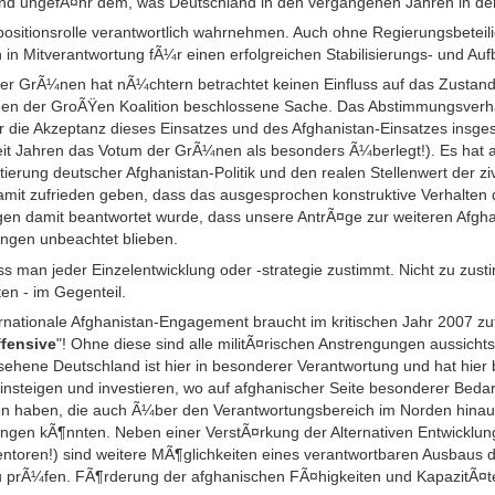
 und ungefÃ¤hr dem, was Deutschland in den vergangenen Jahren in den 
ositionsrolle verantwortlich wahrnehmen. Auch ohne Regierungsbeteili
in Mitverantwortung fÃ¼r einen erfolgreichen Stabilisierungs- und Auf
er GrÃ¼nen hat nÃ¼chtern betrachtet keinen Einfluss auf das Zus
ihen der GroÃŸen Koalition beschlossene Sache. Das Abstimmungsverha
 die Akzeptanz dieses Einsatzes und des Afghanistan-Einsatzes insges
seit Jahren das Votum der GrÃ¼nen als besonders Ã¼berlegt!). Es hat
ntierung deutscher Afghanistan-Politik und den realen Stellenwert der z
damit zufrieden geben, dass das ausgesprochen konstruktive Verhalten
en damit beantwortet wurde, dass unsere AntrÃ¤ge zur weiteren Afghan
ngen unbeachtet blieben.
s man jeder Einzelentwicklung oder -strategie zustimmt. Nicht zu zust
en - im Gegenteil.
ernationale Afghanistan-Engagement braucht im kritischen Jahr 2007 z
ffensive
"! Ohne diese sind alle militÃ¤rischen Anstrengungen aussichts
hene Deutschland ist hier in besonderer Verantwortung und hat hier
insteigen und investieren, wo auf afghanischer Seite besonderer Bedar
n haben, die auch Ã¼ber den Verantwortungsbereich im Norden hinau
ngen kÃ¶nnten. Neben einer VerstÃ¤rkung der Alternativen Entwicklun
(Mentoren!) sind weitere MÃ¶glichkeiten eines verantwortbaren Ausbau
 prÃ¼fen. FÃ¶rderung der afghanischen FÃ¤higkeiten und KapazitÃ¤ten