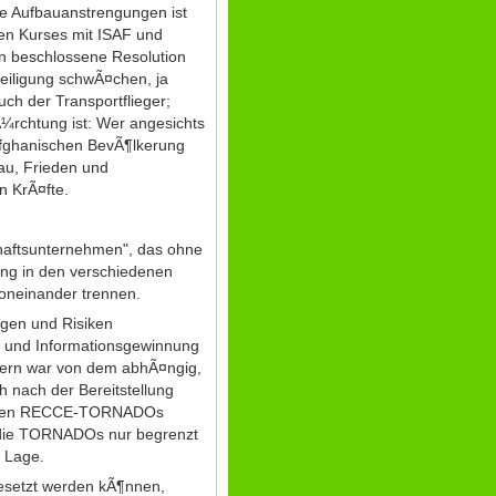
te Aufbauanstrengungen ist
hen Kurses mit ISAF und
n beschlossene Resolution
teiligung schwÃ¤chen, ja
ch der Transportflieger;
¼rchtung ist: Wer angesichts
afghanischen BevÃ¶lkerung
au, Frieden und
n KrÃ¤fte.
chaftsunternehmen", das ohne
ung in den verschiedenen
voneinander trennen.
ngen und Risiken
ng und Informationsgewinnung
dern war von dem abhÃ¤ngig,
 nach der Bereitstellung
mit den RECCE-TORNADOs
 die TORNADOs nur begrenzt
 Lage.
esetzt werden kÃ¶nnen,