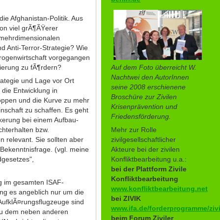
e Afghanistan-Politik. Aus
von viel grÃ¶ÃŸerer
r mehrdimensionalen
nd Anti-Terror-Strategie? Wie
rogenwirtschaft vorgegangen
Auf dem Foto überreicht W.
ierung zu fÃ¶rdern?
Nachtwei den AutorInnen
tegie und Lage vor Ort
seine 2008 erschienene
 die Entwicklung in
Broschüre zur Zivilen
toppen und die Kurve zu mehr
Krisenprävention und
nschaft zu schaffen. Es geht
Friedensförderung.
lkerung bei einem Aufbau-
Mehr zur Rolle
chterhalten bzw.
zivilgesellschaftlicher
relevant. Sie sollten aber
Akteure bei der zivilen
 Bekenntnisfrage. (vgl. meine
Konfliktbearbeitung u.a.:
dgesetzes",
bei der Plattform Zivile
Konfliktbearbeitung
 im gesamten ISAF-
www.konfliktbearbeitung.net
ing es angeblich nur um die
bei ZIVIK
 AufklÃ¤rungsflugzeuge sind
www.ifa.de/forderprogramme/zivi
, zu dem neben anderen
beim Forum Ziviler