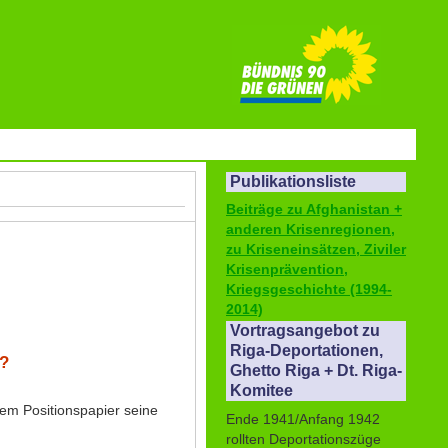
Publikationsliste
Beiträge zu Afghanistan +
anderen Krisenregionen,
zu Kriseneinsätzen, Ziviler
Krisenprävention,
Kriegsgeschichte (1994-
2014)
Vortragsangebot zu
Riga-Deportationen,
e?
Ghetto Riga + Dt. Riga-
Komitee
dem Positionspapier seine
Ende 1941/Anfang 1942
rollten Deportationszüge