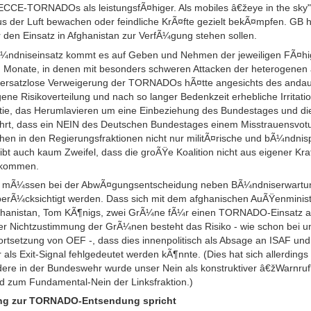
RECCE-TORNADOs als leistungsfÃ¤higer. Als mobiles â€žeye in the sky
der Luft bewachen oder feindliche KrÃ¤fte gezielt bekÃ¤mpfen. GB ha
 den Einsatz in Afghanistan zur VerfÃ¼gung stehen sollen.
Ã¼ndniseinsatz kommt es auf Geben und Nehmen der jeweiligen FÃ¤higk
n Monate, in denen mit besonders schweren Attacken der heterogenen 
ine ersatzlose Verweigerung der TORNADOs hÃ¤tte angesichts des and
e Risikoverteilung und nach so langer Bedenkzeit erhebliche Irritati
ie, das Herumlavieren um eine Einbeziehung des Bundestages und d
rt, dass ein NEIN des Deutschen Bundestages einem Misstrauensvot
chen in den Regierungsfraktionen nicht nur militÃ¤rische und bÃ¼ndni
 auch kaum Zweifel, dass die groÃŸe Koalition nicht aus eigener Kraft 
ekommen.
mÃ¼ssen bei der AbwÃ¤gungsentscheidung neben BÃ¼ndniserwartun
 berÃ¼cksichtigt werden. Dass sich mit dem afghanischen AuÃŸenmini
ghanistan, Tom KÃ¶nigs, zwei GrÃ¼ne fÃ¼r einen TORNADO-Einsatz a
iner Nichtzustimmung der GrÃ¼nen besteht das Risiko - wie schon bei 
tsetzung von OEF -, dass dies innenpolitisch als Absage an ISAF und 
 als Exit-Signal fehlgedeutet werden kÃ¶nnte. (Dies hat sich allerdings
re in der Bundeswehr wurde unser Nein als konstruktiver â€žWarnruf"
ed zum Fundamental-Nein der Linksfraktion.)
ng zur TORNADO-Entsendung spricht