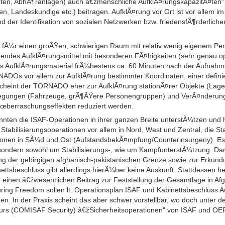
liten, AbhÃ¶ranlagen) auch â€žmenschliche AufklÃ¤rungskapazitÃ¤ten" 
sten, Landeskundige etc.) beitragen. AufklÃ¤rung vor Ort ist vor allem 
nd der Identifikation von sozialen Netzwerken bzw. friedensfÃ¶rderlich
¼r einen groÃŸen, schwierigen Raum mit relativ wenig eigenem Per
chendes AufklÃ¤rungsmittel mit besonderen FÃ¤higkeiten (sehr genau o
as AufklÃ¤rungsmaterial frÃ¼hestens ca. 60 Minuten nach der Aufnahm
DOs vor allem zur AufklÃ¤rung bestimmter Koordinaten, einer defini
 scheint der TORNADO eher zur AufklÃ¤rung stationÃ¤rer Objekte (Lage
egungen (Fahrzeuge, grÃ¶ÃŸere Personengruppen) und VerÃ¤nderunge
 Ãœberraschungseffekten reduziert werden.
n die ISAF-Operationen in ihrer ganzen Breite unterstÃ¼tzen und h
Stabilisierungsoperationen vor allem in Nord, West und Zentral, die Sta
ionen in SÃ¼d und Ost (AufstandsbekÃ¤mpfung/Counterinsurgeny). Es
sondern sowohl um Stabilisierungs-, wie um KampfunterstÃ¼tzung. D
 der gebirgigen afghanisch-pakistanischen Grenze sowie zur Erkund
ettsbeschluss gibt allerdings hierÃ¼ber keine Auskunft. Stattdessen he
n einen â€žwesentlichen Beitrag zur Feststellung der Gesamtlage in A
uring Freedom sollen lt. Operationsplan ISAF und Kabinettsbeschluss 
den. In der Praxis scheint das aber schwer vorstellbar, wo doch unter
urs (COMISAF Security) â€žSicherheitsoperationen" von ISAF und OE