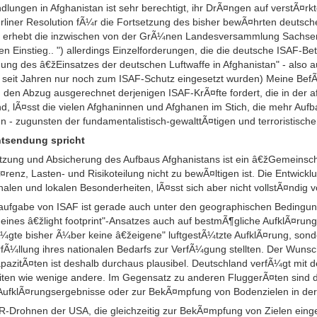
lungen in Afghanistan ist sehr berechtigt, ihr DrÃ¤ngen auf verstÃ¤rk
erliner Resolution fÃ¼r die Fortsetzung des bisher bewÃ¤hrten deutsc
t, erhebt die inzwischen von der GrÃ¼nen Landesversammlung Sachse
n Einstieg.. ") allerdings Einzelforderungen, die die deutsche ISAF-Be
g des â€žEinsatzes der deutschen Luftwaffe in Afghanistan" - also au
 seit Jahren nur noch zum ISAF-Schutz eingesetzt wurden) Meine BefÃ
n Abzug ausgerechnet derjenigen ISAF-KrÃ¤fte fordert, die in der 
, lÃ¤sst die vielen Afghaninnen und Afghanen im Stich, die mehr Aufb
- zugunsten der fundamentalistisch-gewalttÃ¤tigen und terroristische
tsendung spricht
¼tzung und Absicherung des Aufbaus Afghanistans ist ein â€žGemeins
enz, Lasten- und Risikoteilung nicht zu bewÃ¤ltigen ist. Die Entwickl
onalen und lokalen Besonderheiten, lÃ¤sst sich aber nicht vollstÃ¤ndig 
gsaufgabe von ISAF ist gerade auch unter den geographischen Bedingu
 eines â€žlight footprint"-Ansatzes auch auf bestmÃ¶gliche AufklÃ¤ru
gte bisher Ã¼ber keine â€žeigene" luftgestÃ¼tzte AufklÃ¤rung, son
Ã¼llung ihres nationalen Bedarfs zur VerfÃ¼gung stellten.
Der Wunsch
apazitÃ¤ten ist deshalb durchaus plausibel. Deutschland verfÃ¼gt 
iten wie wenige andere. Im Gegensatz zu anderen FluggerÃ¤ten sind
AufklÃ¤rungsergebnisse oder zur BekÃ¤mpfung von Bodenzielen in der
rohnen der USA, die gleichzeitig zur BekÃ¤mpfung von Zielen eing