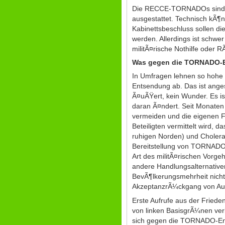
Die RECCE-TORNADOs sind nu
ausgestattet. Technisch kÃ¶
Kabinettsbeschluss sollen d
werden. Allerdings ist schwer
militÃ¤rische Nothilfe oder
Was gegen die TORNADO-E
In Umfragen lehnen so hohe 
Entsendung ab. Das ist ange
Ã¤uÃŸert, kein Wunder. Es i
daran Ã¤ndert. Seit Monaten v
vermeiden und die eigenen Fr
Beteiligten vermittelt wird, 
ruhigen Norden) und Choler
Bereitstellung von TORNADOs
Art des militÃ¤rischen Vorg
andere Handlungsalternative
BevÃ¶lkerungsmehrheit nicht
AkzeptanzrÃ¼ckgang von Ausl
Erste Aufrufe aus der Fried
von linken BasisgrÃ¼nen ver
sich gegen die TORNADO-En