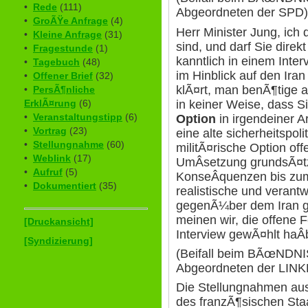
•
Rede
(111)
Abgeordneten der SPD)
•
GroÃŸe Anfrage
(4)
Herr Minister Jung, ich 
•
Kleine Anfrage
(31)
sind, und darf Sie dire
•
Fragestunde
(1)
kanntlich in einem Inte
•
Tagebuch
(48)
im Hinblick auf den Iran
•
Offener Brief
(32)
klÃ¤rt, man benÃ¶tige al
•
PersÃ¶nliche
in keiner Weise, dass S
ErklÃ¤rung
(6)
•
Veranstaltungstipp
(6)
Option
in irgendeiner 
•
Vortrag
(23)
eine alte sicherheitspol
•
Stellungnahme
(60)
militÃ¤rische Option off
•
Weblink
(17)
UmÂ­setzung grundsÃ¤tzl
•
Aufruf
(5)
KonseÂ­quenzen bis zu
•
Dokumentiert
(35)
realistische und verantw
gegenÃ¼ber dem Iran gib
meinen wir, die offene 
[Druckansicht]
Interview gewÃ¤hlt haÂ­
[Syndizierung]
(Beifall beim BÃœNDN
Abgeordneten der LIN
Die Stellungnahmen au
des franzÃ¶sischen Sta