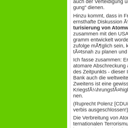
auch der Verteidigung u
gung" dienen.
Hinzu kommt, dass in Fr
ernsthafte Diskussion 
turisierung von Atom
zusammen mit den USA 
gramm entwickelt word
zufolge mÃ¶glich sein, 
tÃ¤tsnah zu planen und 
Ich fasse zusammen: Er
atomare Abschreckung a
des Zeitpunkts - dieser 
Bank auch die weltweiten
Zweitens ist eine gewis
KriegsfÃ¼hrungsfÃ¤higk
nen.
(Ruprecht Polenz [CDU/
verbis ausgeschlossen!
Die Verbreitung von Ato
ternationalen Terroris