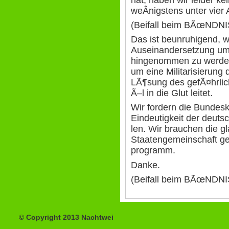
weÂ­nigstens unter vie
(Beifall beim BÃœND
Das ist beunruhigend, we
Auseinandersetzung um
hingenommen zu werden 
um eine Militarisierung 
LÃ¶sung des gefÃ¤hrlich
Ã–l in die Glut leitet.
Wir fordern die Bundeska
Eindeutigkeit der deutsc
len. Wir brauchen die 
Staatengemeinschaft g
programm.
Danke.
(Beifall beim BÃœND
© Copyright 2013 Nachtwei