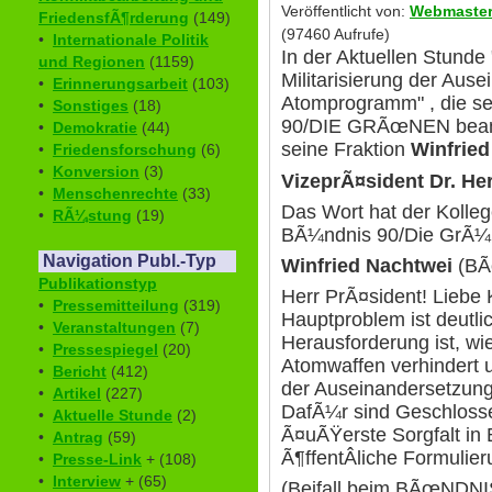
Veröffentlicht von:
Webmaste
FriedensfÃ¶rderung
(149)
(97460 Aufrufe)
•
Internationale Politik
In der Aktuellen Stunde
und Regionen
(1159)
Militarisierung der Aus
•
Erinnerungsarbeit
(103)
Atomprogramm" , die s
•
Sonstiges
(18)
90/DIE GRÃœNEN beant
•
Demokratie
(44)
seine Fraktion
Winfried
•
Friedensforschung
(6)
•
Konversion
(3)
VizeprÃ¤sident Dr. H
•
Menschenrechte
(33)
Das Wort hat der Kolle
•
RÃ¼stung
(19)
BÃ¼ndnis 90/Die GrÃ¼
Navigation Publ.-Typ
Winfried Nachtwei
(BÃ
Publikationstyp
Herr PrÃ¤sident! Liebe 
•
Pressemitteilung
(319)
Hauptproblem ist deutl
•
Veranstaltungen
(7)
Herausforderung ist, wi
•
Pressespiegel
(20)
Atomwaffen verhindert 
•
Bericht
(412)
der Auseinandersetzun
•
Artikel
(227)
DafÃ¼r sind Geschloss
•
Aktuelle Stunde
(2)
Ã¤uÃŸerste Sorgfalt in 
•
Antrag
(59)
Ã¶ffentÂ­liche Formulie
•
Presse-Link
+ (108)
•
Interview
+ (65)
(Beifall beim BÃœNDN