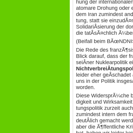
hung der internationale
atomare Drohung oder 
dem Iran zumindest ande
tung, statt sie einzudÃ
SolidariÂ­sierung der do
die tatÂ­sÃ¤chlich Ã¼b
(Beifall beim BÃœND
Die Rede des franzÃ¶si
Blick darauf, dass der 
seiÂ­ner Nuklearpolitik
NichtverbreiÂ­tungspol
leider eher geÂ­schadet 
uns in der Politik insge
worden.
Diese WidersprÃ¼che b
digkeit und Wirksamkeit
tungspolitik zurzeit a
zumindest intern dem 
deutÂ­lich gemacht werd
aber die Ã¶ffentliche Kr
hat, haben wir leider ke