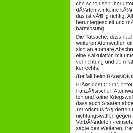
che schon sehr herunter
dÃ¼rfen wir keine kÃ¼
das ist vÃ¶llig richtig.
heruntergespielt und m
harmlosung.
Die Tatsache, dass nac
weiteren Atomwaffen ein
sich an atomare Abschr
eine Kalkulation mit un
vernichtung und dem fak
kerrechts.
(Beifall beim BÃœND
PrÃ¤sident Chirac beteu
franzÃ¶sischen Atomwaf
ten und keine Kriegswaf
dass auch Staaten abges
Terrorismus fÃ¶rderten
nichtungswaffen gegen 
VerbÃ¼ndeten - einsetz
sagte des Weiteren, fra