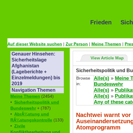
Frieden Sich
Auf dieser Website suchen
|
Zur Person
|
Meine Themen
|
Pre
Genauer Hinsehen:
View Article Map
Sicherheitslage
Afghanistan
Sicherheitspolitik und B
(Lageberichte +
Einzelmeldungen) bis
Alle(s)
»
Meine 
Browse
2019
in:
Bundeswehr
Alle(s)
»
Publika
Navigation Themen
Alle(s)
»
Publika
Meine Themen
(2454)
Any of these cat
•
Sicherheitspolitik und
Bundeswehr
+ (787)
Nachtwei warnt vor e
•
AbrÃ¼stung und
RÃ¼stungskontrolle
(133)
Auseinandersetzung
•
Zivile
Atomprogramm
Konfliktbearbeitung und