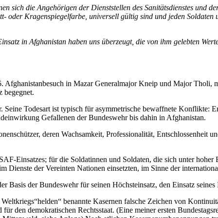
nnen sich die Angehörigen der Dienststellen des Sanitätsdienstes und d
arett- oder Kragenspiegelfarbe, universell gültig sind und jeden Soldate
 Einsatz in Afghanistan haben uns überzeugt, die von ihm gelebten Wert
 Afghanistanbesuch in Mazar Generalmajor Kneip und Major Tholi, m
z begegnet.
er. Seine Todesart ist typisch für asymmetrische bewaffnete Konflikte:
indeinwirkung Gefallenen der Bundeswehr bis dahin in Afghanistan.
nenschützer, deren Wachsamkeit, Professionalität, Entschlossenheit und
s ISAF-Einsatzes; für die Soldatinnen und Soldaten, die sich unter hohe
Dienste der Vereinten Nationen einsetzten, im Sinne der internationale
der Basis der Bundeswehr für seinen Höchsteinsatz, den Einsatz seines 
en Weltkriegs“helden“ benannte Kasernen falsche Zeichen von Kontinu
 für den demokratischen Rechtsstaat. (Eine meiner ersten Bundestag