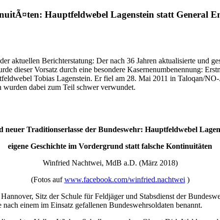
tinuitÃ¤ten: Hauptfeldwebel Lagenstein statt Gener
der aktuellen Berichterstatung: Der nach 36 Jahren aktualisierte und ge
urde dieser Vorsatz durch eine besondere Kasernenumbenennung: Erst
ptfeldwebel Tobias Lagenstein. Er fiel am 28. Mai 2011 in Taloqan/
en wurden dabei zum Teil schwer verwundet.
euer Traditionserlasse der Bundeswehr: Hauptfeldwebel Lagens
eigene Geschichte im Vordergrund statt falsche Kontinuitäten
Winfried Nachtwei, MdB a.D. (März 2018)
(Fotos auf
www.facebook.com/winfried.nachtwei
)
nnover, Sitz der Schule für Feldjäger und Stabsdienst der Bundeswehr
 nach einem im Einsatz gefallenen Bundeswehrsoldaten benannt.