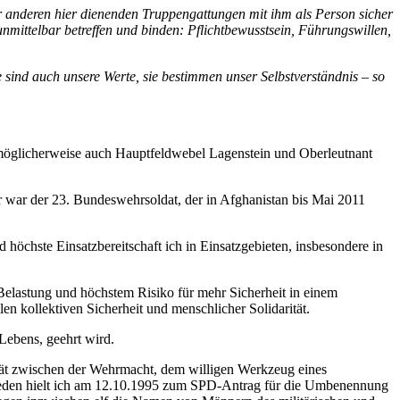
er anderen hier dienenden Truppengattungen mit ihm als Person sicher
n unmittelbar betreffen und binden: Pflichtbewusstsein, Führungswillen,
e sind auch unsere Werte, sie bestimmen unser Selbstverständnis – so
öglicherweise auch Hauptfeldwebel Lagenstein und Oberleutnant
 Er war der 23. Bundeswehrsoldat, der in Afghanistan bis Mai 2011
 höchste Einsatzbereitschaft ich in Einsatzgebieten, insbesondere in
r Belastung und höchstem Risiko für mehr Sicherheit in einem
n kollektiven Sicherheit und menschlicher Solidarität.
Lebens, geehrt wird.
ität zwischen der Wehrmacht, dem willigen Werkzeug eines
sreden hielt ich am 12.10.1995 zum SPD-Antrag für die Umbenennung