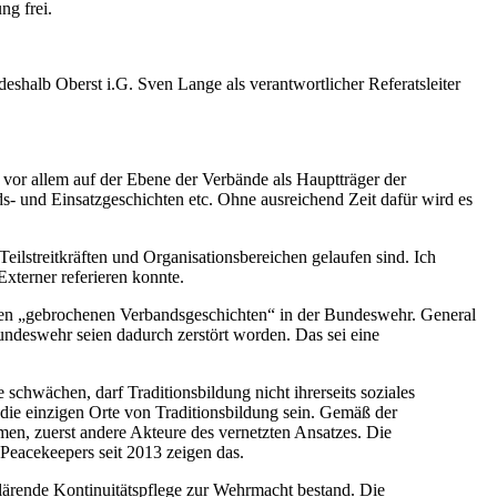
ng frei.
shalb Oberst i.G. Sven Lange als verantwortlicher Referatsleiter
 vor allem auf der Ebene der Verbände als Hauptträger der
ds- und Einsatzgeschichten etc. Ohne ausreichend Zeit dafür wird es
eilstreitkräften und Organisationsbereichen gelaufen sind. Ich
xterner referieren konnte.
gen „gebrochenen Verbandsgeschichten“ in der Bundeswehr. General
undeswehr seien dadurch zerstört worden. Das sei eine
hwächen, darf Traditionsbildung nicht ihrerseits soziales
die einzigen Orte von Traditionsbildung sein. Gemäß der
men, zuerst andere Akteure des vernetzten Ansatzes. Die
 Peacekeepers seit 2013 zeigen das.
klärende Kontinuitätspflege zur Wehrmacht bestand. Die