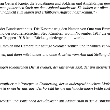
en an General Kneip, die Soldatinnen und Soldaten und Angehörigen gew
en politischen Streit um den Afghanistaneinsatz. Sie haben vor allem 
Grundpflicht zum klaren und erfüllbaren Auftrag naschkommt.“
)
nst der Bundeswehr aus. Die Kaserne trug den Namen von Otto von E
 und der nordfranzösischen Stadt Cambrai, wo im November 1917 die ers
en Truppen 1918 beim Rückzug niedergebrannt wurde.
mmich und Cambrai für heutige Soldaten zeitlich und inhaltlich zu wei
n, und dann miteinander und ohne Ansehen vom Amt und Stellung dar
gen soldatischen Dienst erlaubt, der uns etwas sagt, der uns motivier
teroffizier mit Portepee in Erinnerung, der in außergewöhnlichem Maß
 ist er ein herausragendes Vorbild für die nachwachsenden Feldwebelge
 worden und sollte nach der Rückkehr aus Afghanistan in der Ausbildu