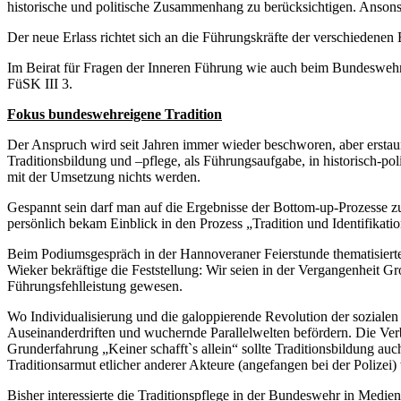
historische und politische Zusammenhang zu berücksichtigen. Ansonste
Der neue Erlass richtet sich an die Führungskräfte der verschiedenen
Im Beirat für Fragen der Inneren Führung wie auch beim Bundeswehrv
FüSK III 3.
Fokus bundeswehreigene Tradition
Der Anspruch wird seit Jahren immer wieder beschworen, aber erstaunl
Traditionsbildung und –pflege, als Führungsaufgabe, in historisch-po
mit der Umsetzung nichts werden.
Gespannt sein darf man auf die Ergebnisse der Bottom-up-Prozesse zur
persönlich bekam Einblick in den Prozess „Tradition und Identifikati
Beim Podiumsgespräch in der Hannoveraner Feierstunde thematisiert
Wieker bekräftige die Feststellung: Wir seien in der Vergangenheit 
Führungsfehlleistung gewesen.
Wo Individualisierung und die galoppierende Revolution der soziale
Auseinanderdriften und wuchernde Parallelwelten befördern. Die Verb
Grunderfahrung „Keiner schafft`s allein“ sollte Traditionsbildung au
Traditionsarmut etlicher anderer Akteure (angefangen bei der Polizei
Bisher interessierte die Traditionspflege in der Bundeswehr in Medie