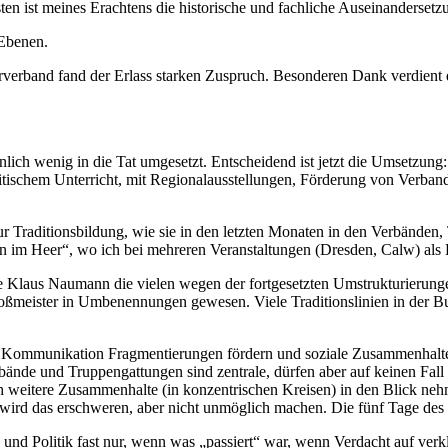
n ist meines Erachtens die historische und fachliche Auseinandersetzu
 Ebenen.
erband fand der Erlass starken Zuspruch. Besonderen Dank verdient de
ich wenig in die Tat umgesetzt. Entscheidend ist jetzt die Umsetzung:
litischem Unterricht, mit Regionalausstellungen, Förderung von Verban
 Traditionsbildung, wie sie in den letzten Monaten in den Verbänden, T
on im Heer“, wo ich bei mehreren Veranstaltungen (Dresden, Calw) als E
e Klaus Naumann die vielen wegen der fortgesetzten Umstrukturierun
Großmeister in Umbenennungen gewesen. Viele Traditionslinien in der B
n Kommunikation Fragmentierungen fördern und soziale Zusammenhalte sc
ände und Truppengattungen sind zentrale, dürfen aber auf keinen Fall 
ch weitere Zusammenhalte (in konzentrischen Kreisen) in den Blick neh
) wird das erschweren, aber nicht unmöglich machen. Die fünf Tage des
n und Politik fast nur, wenn was „passiert“ war, wenn Verdacht auf ver