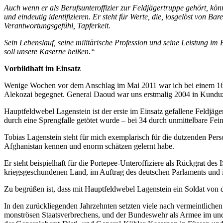
Auch wenn er als Berufsunteroffizier zur Feldjägertruppe gehört, kö
und eindeutig identifizieren. Er steht für Werte, die, losgelöst von B
Verantwortungsgefühl, Tapferkeit.
Sein Lebenslauf, seine militärische Profession und seine Leistung im
soll unsere Kaserne heißen.“
Vorbildhaft im Einsatz
Wenige Wochen vor dem Anschlag im Mai 2011 war ich bei einem 16.
Alekozai begegnet. General Daoud war uns erstmalig 2004 in Kundu
Hauptfeldwebel Lagenstein ist der erste im Einsatz gefallene Feldjäg
durch eine Sprengfalle getötet wurde – bei 34 durch unmittelbare Fe
Tobias Lagenstein steht für mich exemplarisch für die dutzenden Perso
Afghanistan kennen und enorm schätzen gelernt habe.
Er steht beispielhaft für die Portepee-Unteroffiziere als Rückgrat de
kriegsgeschundenen Land, im Auftrag des deutschen Parlaments und im 
Zu begrüßen ist, dass mit Hauptfeldwebel Lagenstein ein Soldat von 
In den zurückliegenden Jahrzehnten setzten viele nach vermeintlich
monströsen Staatsverbrechens, und der Bundeswehr als Armee im und