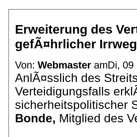
Erweiterung des Vert
gefÃ¤hrlicher Irrweg
Von:
Webmaster
amDi, 09 
AnlÃ¤sslich des Streit
Verteidigungsfalls erk
sicherheitspolitischer
Bonde,
Mitglied des V