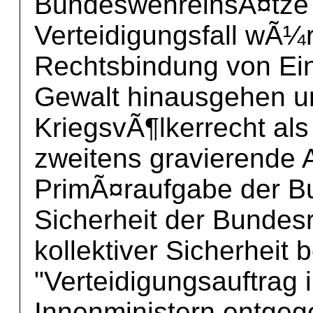
BundeswehreinsÃ¤tze 
Verteidigungsfall wÃ¼
Rechtsbindung von Ein
Gewalt hinausgehen u
KriegsvÃ¶lkerrecht al
zweitens gravierende 
PrimÃ¤raufgabe der B
Sicherheit der Bundes
kollektiver Sicherheit 
"Verteidigungsauftrag
Innenministern entgege