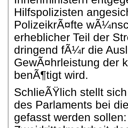
Hilfspolizisten angesic
PolizeikrÃ¤fte wÃ¼ns
erheblicher Teil der Str
dringend fÃ¼r die Aus
GewÃ¤hrleistung der ko
benÃ¶tigt wird.
SchlieÃŸlich stellt sic
des Parlaments bei die
gefasst werden sollen: