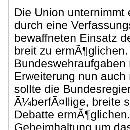
Die Union unternimmt 
durch eine Verfassun
bewaffneten Einsatz d
breit zu ermÃ¶glichen. 
Bundeswehraufgaben 
Erweiterung nun auch 
sollte die Bundesregie
Ã¼berfÃ¤llige, breite s
Debatte ermÃ¶glichen.
Geheimhaltung um da