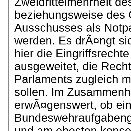
Zweidrittelmehrheit d
beziehungsweise des
Ausschusses als Notpa
werden. Es drÃ¤ngt si
hier die Eingriffsrecht
ausgeweitet, die Rech
Parlaments zugleich m
sollen. Im Zusammenh
erwÃ¤genswert, ob ei
Bundeswehraufgabenges
und am ehesten konsen