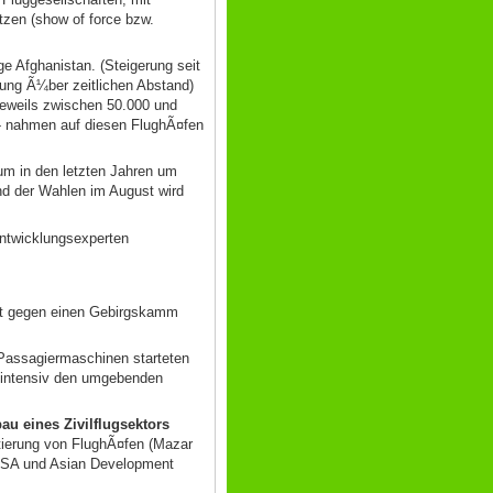
tzen (show of force bzw.
e Afghanistan. (Steigerung seit
lung Ã¼ber zeitlichen Abstand)
jeweils zwischen 50.000 und
 - nahmen auf diesen FlughÃ¤fen
um in den letzten Jahren um
nd der Wahlen im August wird
Entwicklungsexperten
ht gegen einen Gebirgskamm
Passagiermaschinen starteten
 intensiv den umgebenden
au eines Zivilflugsektors
tierung von FlughÃ¤fen (Mazar
 USA und Asian Development