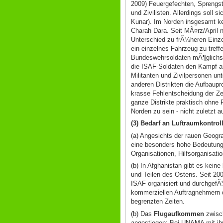
2009) Feuergefechten, Sprengst
und Zivilisten. Allerdings soll
Kunar). Im Norden insgesamt k
Charah Dara. Seit MÃ¤rz/April n
Unterschied zu frÃ¼heren Einzela
ein einzelnes Fahrzeug zu treff
Bundeswehrsoldaten mÃ¶glichst 
die ISAF-Soldaten den Kampf au
Militanten und Zivilpersonen un
anderen Distrikten die Aufbaupr
krasse Fehlentscheidung der Zen
ganze Distrikte praktisch ohne
Norden zu sein - nicht zuletzt 
(3) Bedarf an Luftraumkontrol
(a) Angesichts der rauen Geogr
eine besonders hohe Bedeutung.
Organisationen, Hilfsorganisati
(b) In Afghanistan gibt es kein
und Teilen des Ostens. Seit 20
ISAF organisiert und durchgefÃ¼
kommerziellen Auftragnehmern d
begrenzten Zeiten.
(b) Das
Flugaufkommen
zwisch
angestiegen: Bei UNAMA mit ihr