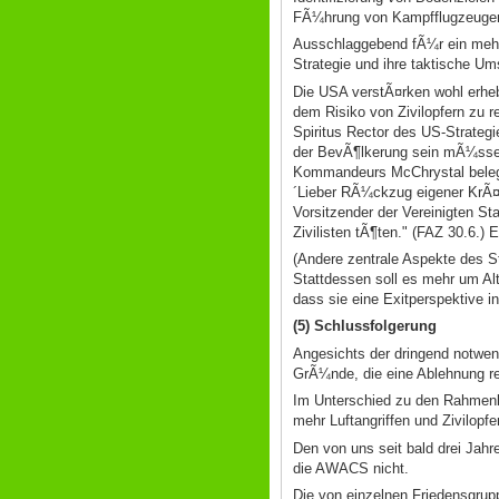
FÃ¼hrung von Kampfflugzeugen g
Ausschlaggebend fÃ¼r ein mehr 
Strategie und ihre taktische Um
Die USA verstÃ¤rken wohl erhebl
dem Risiko von Zivilopfern zu
Spiritus Rector des US-Strateg
der BevÃ¶lkerung sein mÃ¼sse.
Kommandeurs McChrystal belege
´Lieber RÃ¼ckzug eigener KrÃ¤f
Vorsitzender der Vereinigten St
Zivilisten tÃ¶ten." (FAZ 30.6.)
(Andere zentrale Aspekte des St
Stattdessen soll es mehr um Al
dass sie eine Exitperspektive i
(5) Schlussfolgerung
Angesichts der dringend notwe
GrÃ¼nde, die eine Ablehnung r
Im Unterschied zu den Rahmenbe
mehr Luftangriffen und Zivilopf
Den von uns seit bald drei Jah
die AWACS nicht.
Die von einzelnen Friedensgrup