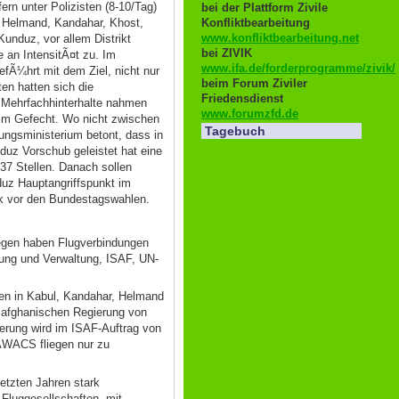
n unter Polizisten (8-10/Tag)
bei der Plattform Zivile
em Helmand, Kandahar, Khost,
Konfliktbearbeitung
www.konfliktbearbeitung.net
nduz, vor allem Distrikt
bei ZIVIK
 an IntensitÃ¤t zu. Im
www.ifa.de/forderprogramme/zivik/
gefÃ¼hrt mit dem Ziel, nicht nur
beim Forum Ziviler
en hatten sich die
Friedensdienst
n Mehrfachhinterhalte nahmen
www.forumzfd.de
 im Gefecht. Wo nicht zwischen
Tagebuch
ungsministerium betont, dass in
duz Vorschub geleistet hat eine
537 Stellen. Danach sollen
duz Hauptangriffspunkt im
tik vor den Bundestagswahlen.
wegen haben Flugverbindungen
rung und Verwaltung, ISAF, UN-
nen in Kabul, Kandahar, Helmand
r afghanischen Regierung von
herung wird im ISAF-Auftrag von
-AWACS fliegen nur zu
etzten Jahren stark
Fluggesellschaften, mit