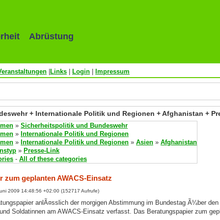
rheit Abrüstung
Veranstaltungen
|
Links
|
Login
|
Impressum
deswehr + Internationale Politik und Regionen + Afghanistan + Pr
emen
»
Sicherheitspolitik und Bundeswehr
emen
»
Internationale Politik und Regionen
emen
»
Internationale Politik und Regionen
»
Asien
»
Afghanistan
onstyp
»
Presse-Link
ories
-
All of these categories
er zum geplanten AWACS-Einsatz
uni 2009 14:48:56 +02:00 (152717 Aufrufe)
atungspapier anlÃ¤sslich der morgigen Abstimmung im Bundestag Ã¼ber den 
n und Soldatinnen am AWACS-Einsatz verfasst. Das Beratungspapier zum gep