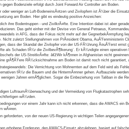
egen Bodenziele erfolgt durch Joint Forward Air Controller am Boden.
oder weniger an Luft-BodeneinsÃ¤tzen und Zivilopfern ist Ã¼ber die Einsatzr
setzung am Boden. Hier gibt es eindeutig positive Anzeichen:
ich ihre Bodentruppen - und ZivilkrÃ¤fte. Eine Intention dabei ist aber gera
 reduzieren. Das geht einher mit der Devise von General Petraeus, Kommand
iewandels in AFG, dass der Fokus nicht mehr auf der GegnerbekÃ¤mpfung li
 Nicht zuletzt Stellungnahmen von PrÃ¤sident Obama, AuÃŸenministerin Cl
n, dass der Skandal der Zivilopfer von der US-FÃ¼hrung Ã¤uÃŸerst ernst 
te als Schaden fÃ¼r die ZivilbevÃ¶lkerung`. Er kÃ¼ndigte einen operativen B
abschefs der US-StreitkrÃ¤fte: â€žWir kÃ¶nnen in Afghanistan nicht gewinnen
 Eine grÃ¶ÃŸere RÃ¼cksichtnahme am Boden ist damit noch nicht garantiert, a
rategiewandels: Die Vernichtung von Mohnernten auf dem Feld wird als Fehler
ternativen fÃ¼r die Bauern und die HintermÃ¤nner gehen. Aufbauziele werden
n wenigen Jahren ermÃ¶glichen. Sogar die Einbeziehung von Taliban in die Reg
ndigen LuftraumÃ¼berwachung und der Vermeidung von Flugkatastrophen se
echtfertigen wÃ¼rden.
dingungen vor einem Jahr kann ich nicht erkennen, dass die AWACS ein Beit
ern wÃ¤ren.
ren geforderten, von der neuen US-Regierung in wichtigen Teilen angegangene
pen erhobene Forderung, den AWACS-Einsatz abzulehnen, basiert auf falsche