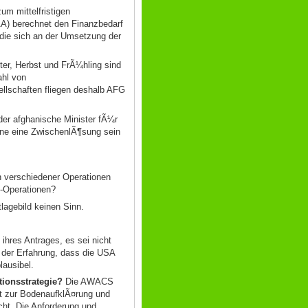
um mittelfristigen
AA) berechnet den Finanzbedarf
 die sich an der Umsetzung der
nter, Herbst und FrÃ¼hling sind
ahl von
lschaften fliegen deshalb AFG
er afghanische Minister fÃ¼r
¶nne eine ZwischenlÃ¶sung sein
nn verschiedener Operationen
-Operationen?
tlagebild keinen Sinn.
ihres Antrages, es sei nicht
der Erfahrung, dass die USA
lausibel.
tionsstrategie?
Die AWACS
it zur BodenaufklÃ¤rung und
cht. Die Anforderung und