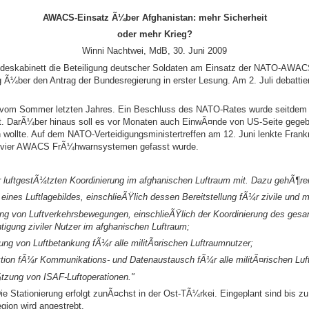
AWACS-Einsatz Ã¼ber Afghanistan: mehr Sicherheit
oder mehr Krieg?
Winni Nachtwei, MdB, 30. Juni 2009
ndeskabinett die Beteiligung deutscher Soldaten am Einsatz der NATO-AW
 Ã¼ber den Antrag der Bundesregierung in erster Lesung. Am 2. Juli debattie
t vom Sommer letzten Jahres. Ein Beschluss des NATO-Rates wurde seitdem
rt. DarÃ¼ber hinaus soll es vor Monaten auch EinwÃ¤nde von US-Seite gegeb
n wollte. Auf dem NATO-Verteidigungsministertreffen am 12. Juni lenkte Frankr
 vier AWACS FrÃ¼hwarnsystemen gefasst wurde.
 luftgestÃ¼tzten Koordinierung im afghanischen Luftraum mit. Dazu gehÃ¶re
 eines Luftlagebildes, einschlieÃŸlich dessen Bereitstellung fÃ¼r zivile und m
ung von Luftverkehrsbewegungen, einschlieÃŸlich der Koordinierung des gesa
tigung ziviler Nutzer im afghanischen Luftraum;
ung von Luftbetankung fÃ¼r alle militÃ¤rischen Luftraumnutzer;
ktion fÃ¼r Kommunikations- und Datenaustausch fÃ¼r alle militÃ¤rischen Luf
tzung von ISAF-Luftoperationen."
Die Stationierung erfolgt zunÃ¤chst in der Ost-TÃ¼rkei. Eingeplant sind bis z
egion wird angestrebt.