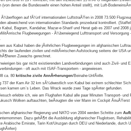
 (von denen die Bundeswehr einen hohen Anteil stellt), mit Luft-BodeneinsÃ¤
 Ã¼berflogen auf fÃ¼nf internationalen LuftstraÃŸen in 2008 73.500 Flugzeug
en abweichend von internationalen Standards prozedural kontrolliert. (Staffe
n Kabul, Bagram, Kandahar, Mazar-e-Sharif und Herat gab es 2007 und 2008 
MilitÃ¤rische Flugbewegungen - Ã¼berwiegend Lufttransport und Versorgung
.
nen aus Kabul haben die jÃ¤hrlichen Flugbewegungen im afghanischen Luftra
s der laufenden zivilen und militÃ¤rischen Aufstockung seitens der USA u
h hÃ¶heren Zuwachs gerechnet.
wierigen bis gar nicht existierenden Landverbindungen sind auch Zivil- und 
verbindungen - oft auch mit ISAF-Transportern - angewiesen.
008 ca. 80
kritische zivile AnnÃ¤herungen
/Beinahe-UnfÃ¤lle.
g 737 der Kam Air 32 km sÃ¼dwestlich von Kabul bei extrem schlechter Sic
assen kamen um`s Leben. Das Wrack wurde zwei Tage spÃ¤ter gefunden.
uch erlebte ich, wie am Flughafen Kabul alle paar Minuten Transport- und 
ukusch Wolken auftauchten, beÃ¤ugten die vier Mann im Cockpit Ã¤uÃŸerst
wischen afghanischer Regierung und NATO von 2004 werden Schritte zum
Aufb
unternommen. Dazu gehÃ¶rt die Ausbildung afghanischer Fluglotsen, Rehabili
gte Arabische Emirate, Tarin Kot/Uruzgan durch DEU und Niederlande, durch
lughÃ¤fen)