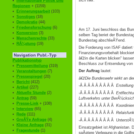
sich hier:
•
Internationale Politik und
Regionen
+ (1159)
•
Erinnerungsarbeit
(103)
•
Sonstiges
(18)
•
Demokratie
(44)
•
Friedensforschung
(6)
Am 17. Juni beschloss das Bu
•
Konversion
(3)
selben Tag beriet der Bundestag
•
Menschenrechte
(33)
Bundestag abschlieÃŸend.
•
RÃ¼stung
(19)
Die Forderung von ISAF datier
Finanzierungsvorbehalt blockie
Navigation Publ.-Typ
â€žin die Karten blicken" lasse
Publikationstyp
Beschluss zur Entsendung von
•
Pressemitteilung
(319)
Der Auftrag
lautet:
•
Veranstaltungen
(7)
•
Pressespiegel
(20)
â€žDie Bundeswehr wirkt an der
•
Bericht
(412)
-Â Â Â Â Â Â Â Â Â
Erstellung
•
Artikel
(227)
•
Aktuelle Stunde
(2)
-Â Â Â Â Â Â Â Â Â
Entflecht
•
Antrag
(59)
Luftverkehrs unter BerÃ¼cksich
•
Presse-Link
+ (108)
-Â Â Â Â Â Â Â Â Â
Koordinier
•
Interview
(65)
-Â Â Â Â Â Â Â Â Â
Relaisfun
•
Rede
(111)
•
GroÃŸe Anfrage
(4)
-Â Â Â Â Â Â Â Â Â
UnterstÃ¼
•
Kleine Anfrage
(31)
Einsatzgebiet ist Afghanistan. 
•
Fragestunde
(1)
spÃ¤tere Verlegung in die Golfr