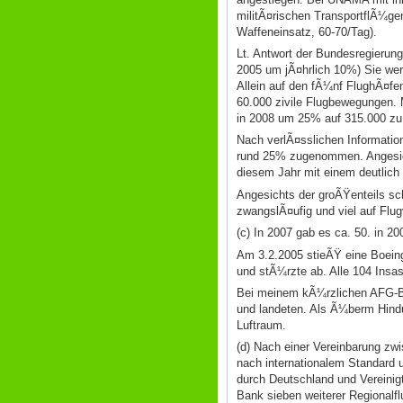
militÃ¤rischen TransportflÃ¼gen
Waffeneinsatz, 60-70/Tag).
Lt. Antwort der Bundesregierung
2005 um jÃ¤hrlich 10%) Sie werd
Allein auf den fÃ¼nf FlughÃ¤fe
60.000 zivile Flugbewegungen. 
in 2008 um 25% auf 315.000 zu
Nach verlÃ¤sslichen Informatio
rund 25% zugenommen. Angesicht
diesem Jahr mit einem deutlic
Angesichts der groÃŸenteils sch
zwangslÃ¤ufig und viel auf Flug
(c) In 2007 gab es ca. 50. in 2
Am 3.2.2005 stieÃŸ eine Boein
und stÃ¼rzte ab. Alle 104 Ins
Bei meinem kÃ¼rzlichen AFG-Bes
und landeten. Als Ã¼berm Hind
Luftraum.
(d) Nach einer Vereinbarung z
nach internationalem Standard 
durch Deutschland und Vereini
Bank sieben weiterer Regionalf