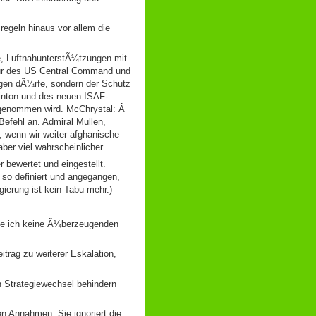
egeln hinaus vor allem die
de, LuftnahunterstÃ¼tzungen mit
eur des US Central Command und
egen dÃ¼rfe, sondern der Schutz
inton und des neuen ISAF-
genommen wird. McChrystal: Â
efehl an. Admiral Mullen,
, wenn wir weiter afghanische
ber viel wahrscheinlicher.
 bewertet und eingestellt.
 so definiert und angegangen,
ierung ist kein Tabu mehr.)
he ich keine Ã¼berzeugenden
rag zu weiterer Eskalation,
n Strategiewechsel behindern
n Annahmen. Sie ignoriert die