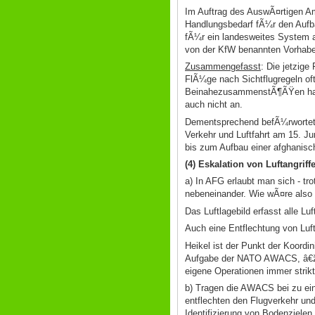
Im Auftrag des AuswÃ¤rtigen Amt
Handlungsbedarf fÃ¼r den Aufba
fÃ¼r ein landesweites System a
von der KfW benannten Vorhaben
Zusammengefasst
: Die jetzige
FlÃ¼ge nach Sichtflugregeln of
BeinahezusammenstÃ¶ÃŸen hat m
auch nicht an.
Dementsprechend befÃ¼rwortet 
Verkehr und Luftfahrt am 15. Ju
bis zum Aufbau einer afghanis
(4) Eskalation von Luftangrif
a) In AFG erlaubt man sich - tr
nebeneinander. Wie wÃ¤re also
Das Luftlagebild erfasst alle Lu
Auch eine Entflechtung von Luft
Heikel ist der Punkt der Koordi
Aufgabe der NATO AWACS, â€žge
eigene Operationen immer strik
b) Tragen die AWACS bei zu ein
entflechten den Flugverkehr un
Identifizierung von Bodenziele