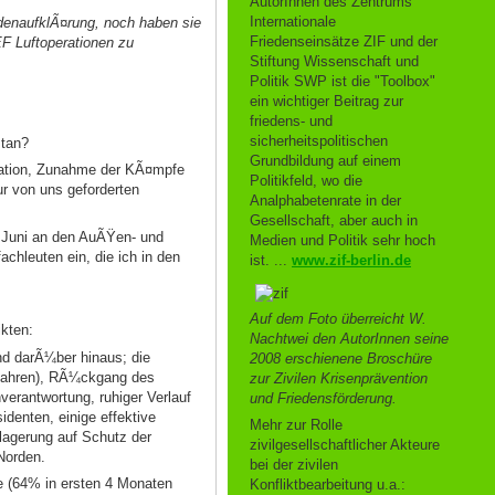
AutorInnen des Zentrums
Internationale
enaufklÃ¤rung, noch haben sie
Friedenseinsätze ZIF und der
F Luftoperationen zu
Stiftung Wissenschaft und
Politik SWP ist die "Toolbox"
ein wichtiger Beitrag zur
friedens- und
sicherheitspolitischen
stan?
Grundbildung auf einem
alation, Zunahme der KÃ¤mpfe
Politikfeld, wo die
ur von uns geforderten
Analphabetenrate in der
Gesellschaft, aber auch in
. Juni an den AuÃŸen- und
Medien und Politik sehr hoch
chleuten ein, die ich in den
ist. ...
www.zif-berlin.de
Auf dem Foto überreicht W.
ikten:
Nachtwei den AutorInnen seine
nd darÃ¼ber hinaus; die
2008 erschienene Broschüre
2 Jahren), RÃ¼ckgang des
zur Zivilen Krisenprävention
erantwortung, ruhiger Verlauf
und Friedensförderung.
enten, einige effektive
Mehr zur Rolle
rlagerung auf Schutz der
zivilgesellschaftlicher Akteure
Norden.
bei der zivilen
e (64% in ersten 4 Monaten
Konfliktbearbeitung u.a.: