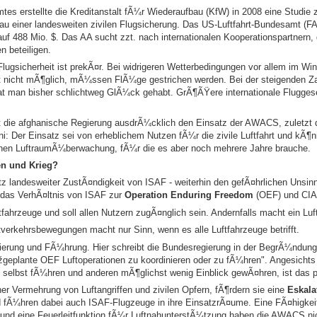
es erstellte die Kreditanstalt fÃ¼r Wiederaufbau (KfW) in 2008 eine Studie z
u einer landesweiten zivilen Flugsicherung. Das US-Luftfahrt-Bundesamt (F
uf 488 Mio. $. Das AA sucht zzt. nach internationalen Kooperationspartnern,
 beteiligen.
 Flugsicherheit ist prekÃ¤r. Bei widrigeren Wetterbedingungen vor allem im Wi
t nicht mÃ¶glich, mÃ¼ssen FlÃ¼ge gestrichen werden. Bei der steigenden Z
an bisher schlichtweg GlÃ¼ck gehabt. GrÃ¶ÃŸere internationale Fluggesel
die afghanische Regierung ausdrÃ¼cklich den Einsatz der AWACS, zuletzt d
ni: Der Einsatz sei von erheblichem Nutzen fÃ¼r die zivile Luftfahrt und kÃ
chen LuftraumÃ¼berwachung, fÃ¼r die es aber noch mehrere Jahre brauche.
fen und Krieg?
otz landesweiter ZustÃ¤ndigkeit von ISAF - weiterhin den gefÃ¤hrlichen Unsi
 das VerhÃ¤ltnis von ISAF zur
Operation Enduring Freedom
(OEF) und CIA
ftfahrzeuge und soll allen Nutzern zugÃ¤nglich sein. Andernfalls macht ein Luf
verkehrsbewegungen macht nur Sinn, wenn es alle Luftfahrzeuge betrifft.
nierung und FÃ¼hrung. Hier schreibt die Bundesregierung in der BegrÃ¼ndung 
plante OEF Luftoperationen zu koordinieren oder zu fÃ¼hren". Angesichts 
t selbst fÃ¼hren und anderen mÃ¶glichst wenig Einblick gewÃ¤hren, ist das p
er Vermehrung von Luftangriffen und zivilen Opfern, fÃ¶rdern sie eine
Eskala
d fÃ¼hren dabei auch ISAF-Flugzeuge in ihre EinsatzrÃ¤ume. Eine FÃ¤higke
n und eine Feuerleitfunktion fÃ¼r LuftnahunterstÃ¼tzung haben die AWACS ni