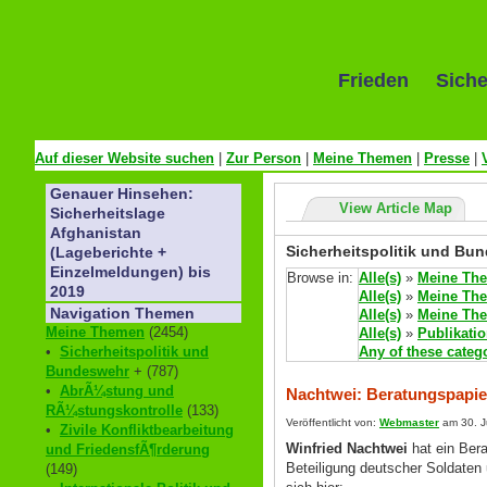
Frieden Siche
Auf dieser Website suchen
|
Zur Person
|
Meine Themen
|
Presse
|
Genauer Hinsehen:
View Article Map
Sicherheitslage
Afghanistan
Sicherheitspolitik und Bun
(Lageberichte +
Einzelmeldungen) bis
Browse in:
Alle(s)
»
Meine Th
2019
Alle(s)
»
Meine Th
Navigation Themen
Alle(s)
»
Meine Th
Meine Themen
(2454)
Alle(s)
»
Publikati
Any of these categ
•
Sicherheitspolitik und
Bundeswehr
+ (787)
•
AbrÃ¼stung und
Nachtwei: Beratungspapi
RÃ¼stungskontrolle
(133)
Veröffentlicht von:
Webmaster
am 30. J
•
Zivile Konfliktbearbeitung
Winfried Nachtwei
hat ein Ber
und FriedensfÃ¶rderung
Beteiligung deutscher Soldate
(149)