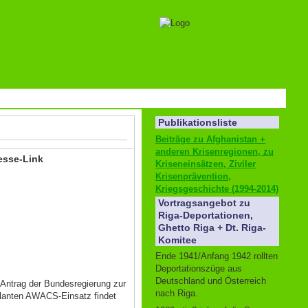
Publikationsliste
Beiträge zu Afghanistan +
anderen Krisenregionen, zu
esse-Link
Kriseneinsätzen, Ziviler
Krisenprävention,
Kriegsgeschichte (1994-2014)
Vortragsangebot zu
Riga-Deportationen,
Ghetto Riga + Dt. Riga-
Komitee
Ende 1941/Anfang 1942 rollten
Deportationszüge aus
Deutschland und Österreich
Antrag der Bundesregierung zur
nach Riga.
lanten AWACS-Einsatz findet