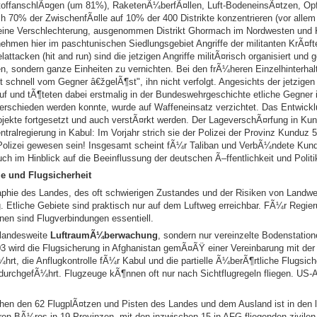
offanschlÃ¤gen (um 81%), RaketenÃ¼berfÃ¤llen, Luft-BodeneinsÃ¤tzen, Opfer
 sich 70% der ZwischenfÃ¤lle auf 10% der 400 Distrikte konzentrieren (vor all
eine Verschlechterung, ausgenommen Distrikt Ghormach im Nordwesten und Ku
ehmen hier im paschtunischen Siedlungsgebiet Angriffe der militanten KrÃ¤fte
ttacken (hit and run) sind die jetzigen Angriffe militÃ¤risch organisiert und 
en, sondern ganze Einheiten zu vernichten. Bei den frÃ¼heren Einzelhinterhalt
schnell vom Gegner â€žgelÃ¶st", ihn nicht verfolgt. Angesichts der jetzige
f und tÃ¶teten dabei erstmalig in der Bundeswehrgeschichte etliche Gegner
terschieden werden konnte, wurde auf Waffeneinsatz verzichtet. Das Entwickl
ojekte fortgesetzt und auch verstÃ¤rkt werden. Der LageverschÃ¤rfung in Kun
tralregierung in Kabul: Im Vorjahr strich sie der Polizei der Provinz Kunduz 
 Polizei gewesen sein! Insgesamt scheint fÃ¼r Taliban und VerbÃ¼ndete Kun
auch im Hinblick auf die Beeinflussung der deutschen Ã–ffentlichkeit und Poli
le und Flugsicherheit
aphie des Landes, des oft schwierigen Zustandes und der Risiken von Land
 Etliche Gebiete sind praktisch nur auf dem Luftweg erreichbar. FÃ¼r Regie
onen sind Flugverbindungen essentiell.
e landesweite
LuftraumÃ¼berwachung
, sondern nur vereinzelte Bodenstatio
03 wird die Flugsicherung in Afghanistan gemÃ¤ÃŸ einer Vereinbarung mit de
hrt, die Anflugkontrolle fÃ¼r Kabul und die partielle Ã¼berÃ¶rtliche Flugsic
urchgefÃ¼hrt. Flugzeuge kÃ¶nnen oft nur nach Sichtflugregeln fliegen. US
en den 62 FlugplÃ¤tzen und Pisten des Landes und dem Ausland ist in den l
en BÃ¼ros in 19 Provinzen, mit den inzwischen 15 in AFG fliegenden zivilen 