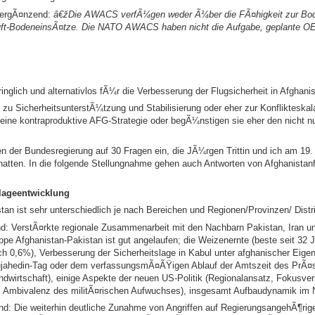
 ergÃ¤nzend:
â€žDie AWACS verfÃ¼gen weder Ã¼ber die FÃ¤higkeit zur Bod
 Luft-BodeneinsÃ¤tze. Die NATO AWACS haben nicht die Aufgabe, geplante OE
nglich und alternativlos fÃ¼r die Verbesserung der Flugsicherheit in Afghani
ag zu SicherheitsunterstÃ¼tzung und Stabilisierung oder eher zur Konfliktesk
 eine kontraproduktive AFG-Strategie oder begÃ¼nstigen sie eher den nicht n
en der Bundesregierung auf 30 Fragen ein, die JÃ¼rgen Trittin und ich am 19
 hatten. In die folgende Stellungnahme gehen auch Antworten von Afghanistanfa
lageentwicklung
tan ist sehr unterschiedlich je nach Bereichen und Regionen/Provinzen/ Distr
d: VerstÃ¤rkte regionale Zusammenarbeit mit den Nachbarn Pakistan, Iran u
uppe Afghanistan-Pakistan ist gut angelaufen; die Weizenernte (beste seit 3
 0,6%), Verbesserung der Sicherheitslage in Kabul unter afghanischer Eigenv
jahedin-Tag oder dem verfassungsmÃ¤ÃŸigen Ablauf der Amtszeit des PrÃ¤sid
andwirtschaft), einige Aspekte der neuen US-Politik (Regionalansatz, Fokusve
; Ambivalenz des militÃ¤rischen Aufwuchses), insgesamt Aufbaudynamik im 
d: Die weiterhin deutliche Zunahme von Angriffen auf RegierungsangehÃ¶rig