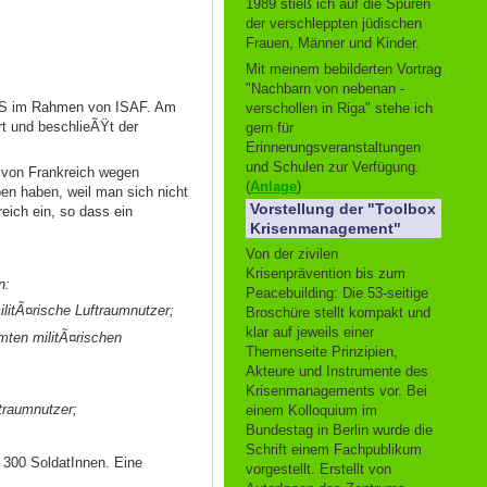
1989 stieß ich auf die Spuren
der verschleppten jüdischen
Frauen, Männer und Kinder.
Mit meinem bebilderten Vortrag
"Nachbarn von nebenan -
ACS im Rahmen von ISAF. Am
verschollen in Riga" stehe ich
rt und beschlieÃŸt der
gern für
Erinnerungsveranstaltungen
und Schulen zur Verfügung.
 von Frankreich wegen
(
Anlage
)
en haben, weil man sich nicht
Vorstellung der "Toolbox
eich ein, so dass ein
Krisenmanagement"
Von der zivilen
Krisenprävention bis zum
n:
Peacebuilding: Die 53-seitige
ilitÃ¤rische Luftraumnutzer;
Broschüre stellt kompakt und
klar auf jeweils einer
mten militÃ¤rischen
Themenseite Prinzipien,
Akteure und Instrumente des
Krisenmanagements vor. Bei
traumnutzer;
einem Kolloquium im
Bundestag in Berlin wurde die
Schrift einem Fachpublikum
u 300 SoldatInnen. Eine
vorgestellt. Erstellt von