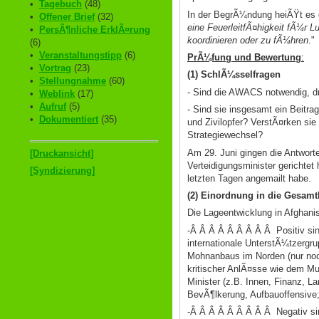
•
Tagebuch
(48)
In der BegrÃ¼ndung heiÃŸt es
•
Offener Brief
(32)
eine FeuerleitfÃ¤higkeit fÃ¼r
•
PersÃ¶nliche ErklÃ¤rung
koordinieren oder zu fÃ¼hren
."
(6)
•
Veranstaltungstipp
(6)
PrÃ¼fung und Bewertung
:
•
Vortrag
(23)
(1) SchlÃ¼sselfragen
•
Stellungnahme
(60)
- Sind die AWACS notwendig, dri
•
Weblink
(17)
•
Aufruf
(5)
- Sind sie insgesamt ein Beitr
•
Dokumentiert
(35)
und Zivilopfer? VerstÃ¤rken sie
Strategiewechsel?
Am 29. Juni gingen die Antwort
[Druckansicht]
Verteidigungsminister gerichtet
[Syndizierung]
letzten Tagen angemailt habe.
(2) Einordnung in die Gesamt
Die Lageentwicklung in Afghanis
-Â Â Â Â Â Â Â Â Â Positiv sin
internationale UnterstÃ¼tzergr
Mohnanbaus im Norden (nur noch
kritischer AnlÃ¤sse wie dem Mu
Minister (z.B. Innen, Finanz, L
BevÃ¶lkerung, Aufbauoffensive
-Â Â Â Â Â Â Â Â Â Negativ sin