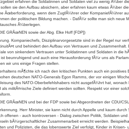
zgebiet erfahren die Soldatinnen und Soldaten viel zu wenig Ã¼ber di
n sollen sie den Aufbau absichern, aber erfahren kaum etwas Ã¼ber die 
e Ãœberforderung, wenn dem ZugfÃ¼hrer oder KompaniefÃ¼hrer a
en der politischen Bildung machen. - DafÃ¼r sollte man sich neue Mo
stausches Ã¼berlegen.
DIE GRÃœNEN sowie der Abg. Elke Hoff [FDP])
rung. Kompaniechefs, Disziplinarvorgesetzte sind in der Regel nur ver
ontinuitÃ¤t und behindert den Aufbau von Vertrauen und Zusammenhalt.
ale von sinkendem Vertrauen unter Soldatinnen und Soldaten in die hÃ
 ist beunruhigend und auch eine Herausforderung fÃ¼r uns als Parla
en wir uns einige Fragen stellen.
rhaltens mÃ¶chte ich nach den kritischen Punkten auch ein positives 
s hohen deutschen NATO-Generals Egon Ramms, der vor einigen Woc
eisung des NATO-Oberbefehlshabers nicht ausgefÃ¼hrt hat, wonach
s militÃ¤rische Ziele definiert werden sollten. Respekt vor einer solc
iform.
/DIE GRÃœNEN und bei der FDP sowie bei Abgeordneten der CDU/CSU
nerkennung. Herr Minister, sie kann nicht durch Appelle und kaum durc
ch offenen - auch kontroversen - Dialog zwischen Politik, Soldaten und 
eln bÃ¼rgerschaftlicher Zusammenarbeit erreicht werden. Beispielhaft 
n und Polizisten, die das lobenswerte Ziel verfolgt, Kinder in Krisen-