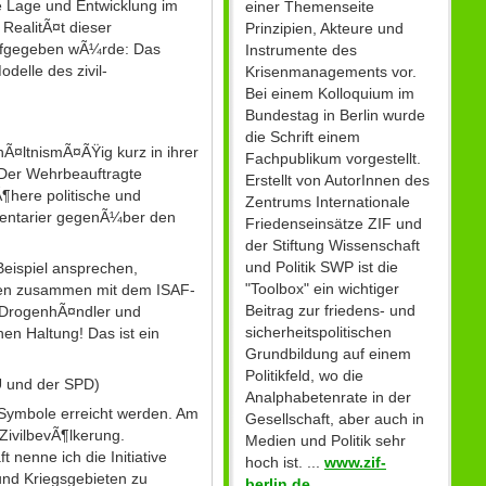
e Lage und Entwicklung im
einer Themenseite
RealitÃ¤t dieser
Prinzipien, Akteure und
ufgegeben wÃ¼rde: Das
Instrumente des
delle des zivil-
Krisenmanagements vor.
Bei einem Kolloquium im
Bundestag in Berlin wurde
die Schrift einem
hÃ¤ltnismÃ¤ÃŸig kurz in ihrer
Fachpublikum vorgestellt.
 Der Wehrbeauftragte
Erstellt von AutorInnen des
¶here politische und
Zentrums Internationale
mentarier gegenÃ¼ber den
Friedenseinsätze ZIF und
der Stiftung Wissenschaft
und Politik SWP ist die
Beispiel ansprechen,
"Toolbox" ein wichtiger
hen zusammen mit dem ISAF-
Beitrag zur friedens- und
 DrogenhÃ¤ndler und
sicherheitspolitischen
hen Haltung! Das ist ein
Grundbildung auf einem
Politikfeld, wo die
 und der SPD)
Analphabetenrate in der
h Symbole erreicht werden. Am
Gesellschaft, aber auch in
ZivilbevÃ¶lkerung.
Medien und Politik sehr
nenne ich die Initiative
hoch ist. ...
www.zif-
 und Kriegsgebieten zu
berlin.de