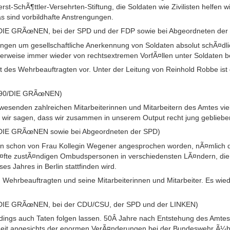
st-SchÃ¶ttler-Versehrten-Stiftung, die Soldaten wie Zivilisten helfen wi
 sind vorbildhafte Anstrengungen.
/DIE GRÃœNEN, bei der SPD und der FDP sowie bei Abgeordneten de
ingen um gesellschaftliche Anerkennung von Soldaten absolut schÃ¤dl
erweise immer wieder von rechtsextremen VorfÃ¤llen unter Soldaten b
cht des Wehrbeauftragten vor. Unter der Leitung von Reinhold Robbe is
S 90/DIE GRÃœNEN)
esenden zahlreichen Mitarbeiterinnen und Mitarbeitern des Amtes viele
n wir sagen, dass wir zusammen in unserem Output recht jung gebliebe
/DIE GRÃœNEN sowie bei Abgeordneten der SPD)
orhin schon von Frau Kollegin Wegener angesprochen worden, nÃ¤mlich di
Ã¤fte zustÃ¤ndigen Ombudspersonen in verschiedensten LÃ¤ndern, die
s Jahres in Berlin stattfinden wird.
 Wehrbeauftragten und seine Mitarbeiterinnen und Mitarbeiter. Es wiede
/DIE GRÃœNEN, bei der CDU/CSU, der SPD und der LINKEN)
erdings auch Taten folgen lassen. 50Â Jahre nach Entstehung des Amte
r Zeit angesichts der enormen VerÃ¤nderungen bei der Bundeswehr Ã¼