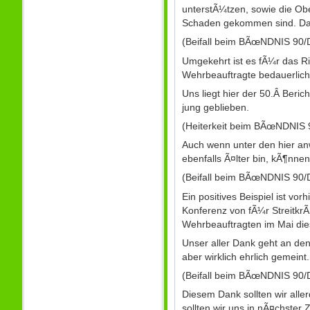
unterstÃ¼tzen, sowie die Ober
Schaden gekommen sind. Das
(Beifall beim BÃœNDNIS 90
Umgekehrt ist es fÃ¼r das R
Wehrbeauftragte bedauerlich
Uns liegt hier der 50.Â Beri
jung geblieben.
(Heiterkeit beim BÃœNDNI
Auch wenn unter den hier anw
ebenfalls Ã¤lter bin, kÃ¶nne
(Beifall beim BÃœNDNIS 90
Ein positives Beispiel ist v
Konferenz von fÃ¼r Streitkr
Wehrbeauftragten im Mai diese
Unser aller Dank geht an den
aber wirklich ehrlich gemeint.
(Beifall beim BÃœNDNIS 90
Diesem Dank sollten wir all
sollten wir uns in nÃ¤chste