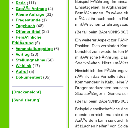
Beispiel FÃ¼hrung. Im Einsat
•
Rede
(111)
Einsatzgebiet. In Afghanista
•
GroÃŸe Anfrage
(4)
BemÃ¼hungen. Es wÃ¤re ein
•
Kleine Anfrage
(31)
mÃ¼sst ihr auch noch im Rahm
•
Fragestunde
(1)
militÃ¤rischen Erfahrungsau
•
Tagebuch
(48)
•
Offener Brief
(32)
(Beifall beim BÃœNDNIS 90/
•
PersÃ¶nliche
Ein weiterer Aspekt zur FÃ¼h
ErklÃ¤rung
(6)
Position. Dies verhindert K
•
Veranstaltungstipp
(6)
berichtet zum wiederholten M
•
Vortrag
(23)
militÃ¤rische FÃ¼hrung. Das
•
Stellungnahme
(60)
StreitkrÃ¤ften. Hierzu mÃ¼ss
•
Weblink
(17)
Hinsichtlich des FÃ¼hrungsve
•
Aufruf
(5)
nÃ¤mlich das Verhalten de
•
Dokumentiert
(35)
Kommandeur in Kabul eine W
Drogenproduzenten pauschal al
[Druckansicht]
StaatsbÃ¼rger in Generalsun
[Syndizierung]
(Beifall beim BÃœNDNIS 90
Beispiel gesellschaftliche A
ehesten erreicht man sie dur
AuÃŸerdem kann sie durch Ins
â€žLachen helfen" von Soldate