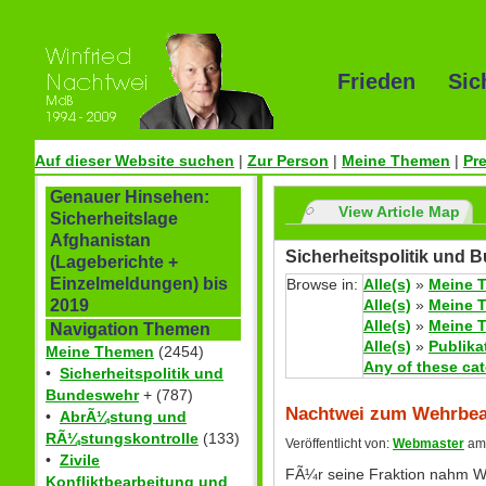
Frieden Sic
Auf dieser Website suchen
|
Zur Person
|
Meine Themen
|
Pr
Genauer Hinsehen:
View Article Map
Sicherheitslage
Afghanistan
Sicherheitspolitik und 
(Lageberichte +
Einzelmeldungen) bis
Browse in:
Alle(s)
»
Meine 
Alle(s)
»
Meine 
2019
Alle(s)
»
Meine 
Navigation Themen
Alle(s)
»
Publika
Meine Themen
(2454)
Any of these ca
•
Sicherheitspolitik und
Bundeswehr
+ (787)
Nachtwei zum Wehrbeau
•
AbrÃ¼stung und
RÃ¼stungskontrolle
(133)
Veröffentlicht von:
Webmaster
am 
•
Zivile
FÃ¼r seine Fraktion nahm Wi
Konfliktbearbeitung und