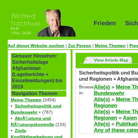
Frieden Sich
Auf dieser Website suchen
|
Zur Person
|
Meine Themen
|
Pre
Genauer Hinsehen:
View Article Map
Sicherheitslage
Afghanistan
Sicherheitspolitik und Bu
(Lageberichte +
und Regionen + Afghanis
Einzelmeldungen) bis
Alle(s)
»
Meine T
2019
Browse
in:
Bundeswehr
Navigation Themen
Alle(s)
»
Meine T
Meine Themen
(2454)
Regionen
•
Sicherheitspolitik und
Alle(s)
»
Meine T
Bundeswehr
+ (787)
Regionen
»
Asien
•
AbrÃ¼stung und
Alle(s)
»
Publikat
RÃ¼stungskontrolle
(133)
Any of these cate
•
Zivile
Konfliktbearbeitung und