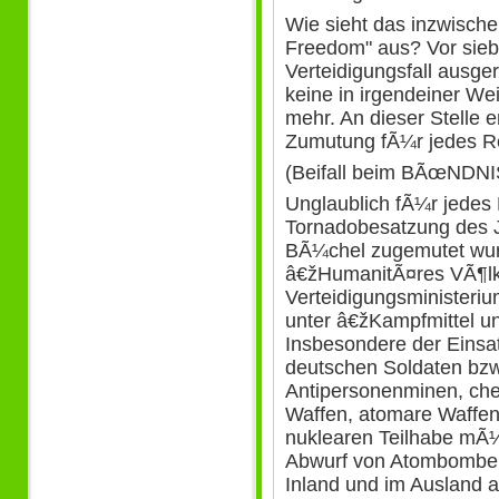
Wie sieht das inzwisch
Freedom" aus? Vor sieb
Verteidigungsfall ausger
keine in irgendeiner We
mehr. An dieser Stelle 
Zumutung fÃ¼r jedes R
(Beifall beim BÃœND
Unglaublich fÃ¼r jedes
Tornadobesatzung des 
BÃ¼chel zugemutet wurd
â€žHumanitÃ¤res VÃ¶lk
Verteidigungsministeri
unter â€žKampfmittel un
Insbesondere der Einsat
deutschen Soldaten bzw
Antipersonenminen, che
Waffen, atomare Waffen
nuklearen Teilhabe mÃ
Abwurf von Atombomben 
Inland und im Ausland 