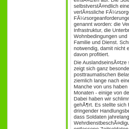
selbstverstÃ¤ndlich ei
verlÃ¤ssliche FÃ¼rsorg
FÃ¼rsorgeanforderunge
genannt worden: die Ver
Infrastruktur, die Unter
Wohnbedingungen und nic
Familie und Dienst. Sch
notwendig, damit nicht 
davon profitiert.
Die AuslandseinsÃ¤tze s
zeigt sich ganz besond
posttraumatischen Bela
ziemlich lange nach ein
Manche von uns haben - 
Monaten - einige von de
Dabei haben wir schlim
gehÃ¶rt. Es stellte sich 
dringender Handlungsbed
dass Soldaten jahrelan
WehrdienstbeschÃ¤dig
entlassene Zeitsoldate