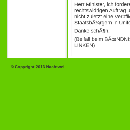
Herr Minister, ich forde
rechtswidrigen Auftrag 
nicht zuletzt eine Verp
StaatsbÃ¼rgern in Unif
Danke schÃ¶n.
(Beifall beim BÃœNDN
LINKEN)
© Copyright 2013 Nachtwei