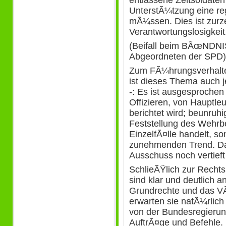
UnterstÃ¼tzung eine r
mÃ¼ssen. Dies ist zurze
Verantwortungslosigkeit
(Beifall beim BÃœNDN
Abgeordneten der SPD)
Zum FÃ¼hrungsverhalten
ist dieses Thema auch 
-: Es ist ausgesproche
Offizieren, von Hauptle
berichtet wird; beunruhi
Feststellung des Wehrbe
EinzelfÃ¤lle handelt, s
zunehmenden Trend. Da
Ausschuss noch vertieft 
SchlieÃŸlich zur Rechts
sind klar und deutlich 
Grundrechte und das V
erwarten sie natÃ¼rlich
von der Bundesregierung
AuftrÃ¤ge und Befehle.