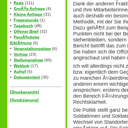
•
Rede
(111)
Dank der anderen Frakt
•
GroÃŸe Anfrage
(4)
und Ihre Mitarbeiterinne
•
Kleine Anfrage
(31)
auch deshalb ein besond
•
Fragestunde
(1)
Methodik, mit der Sie I
•
Tagebuch
(48)
Dazu gehÃ¶rt zum Beisp
•
Offener Brief
(32)
Punkten nicht bei der
•
PersÃ¶nliche
stehenbleiben, sondern 
ErklÃ¤rung
(6)
Bericht betrifft das zum
•
Veranstaltungstipp
(6)
Sie haben sich die Offi
•
Vortrag
(23)
angeschaut und haben 
•
Stellungnahme
(60)
Ich will allerdings nic
•
Weblink
(17)
bzw. eigentlich dem Ge
•
Aufruf
(5)
•
Dokumentiert
(35)
zu manchen Ã¼berdimen
anderen enorm wichtige
ansprechen: erstens de
[Druckansicht]
den Bereich FÃ¼hrungsv
[Syndizierung]
Rechtsklarheit.
Die Politik stellt ganz
Soldatinnen und Soldat
Wechsel von Standorten
einsÃ¤tzen auf. Die So