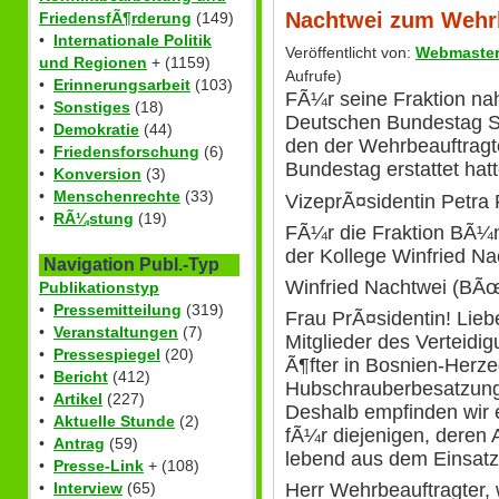
Nachtwei zum Wehrb
FriedensfÃ¶rderung
(149)
•
Internationale Politik
Veröffentlicht von:
Webmaste
und Regionen
+ (1159)
Aufrufe)
•
Erinnerungsarbeit
(103)
FÃ¼r seine Fraktion na
•
Sonstiges
(18)
Deutschen Bundestag St
•
Demokratie
(44)
den der Wehrbeauftrag
•
Friedensforschung
(6)
Bundestag erstattet hat
•
Konversion
(3)
•
Menschenrechte
(33)
VizeprÃ¤sidentin Petra 
•
RÃ¼stung
(19)
FÃ¼r die Fraktion BÃ¼n
der Kollege Winfried Na
Navigation Publ.-Typ
Winfried Nachtwei (
Publikationstyp
•
Pressemitteilung
(319)
Frau PrÃ¤sidentin! Lieb
•
Veranstaltungen
(7)
Mitglieder des Verteid
•
Pressespiegel
(20)
Ã¶fter in Bosnien-Herz
•
Bericht
(412)
Hubschrauberbesatzung
•
Artikel
(227)
Deshalb empfinden wir 
•
Aktuelle Stunde
(2)
fÃ¼r diejenigen, deren
•
Antrag
(59)
lebend aus dem Einsa
•
Presse-Link
+ (108)
•
Interview
(65)
Herr Wehrbeauftragter,