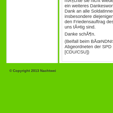
mÃ¶chte sie nicht wiede
ein weiteres Dankeswor
Dank an alle Soldatinne
insbesondere diejenigen
den Friedensauftrag de
uns tÃ¤tig sind.
Danke schÃ¶n.
(Beifall beim BÃœNDN
Abgeordneten der SPD 
[CDU/CSU])
© Copyright 2013 Nachtwei