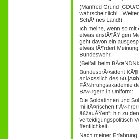
(Manfred Grund [CDU/C
wahrscheinlich! - Weit
SchÃ¶nes Land!)
Ich meine, wenn so mit 
etwas anstÃ¶ÃŸigen Me
geht davon ein ausgesp
etwas fÃ¶rdert Meinung
Bundeswehr.
(Beifall beim BÃœND
BundesprÃ¤sident KÃ¶hl
anlÃ¤sslich des 50-jÃ¤
FÃ¼hrungsakademie de
BÃ¼rgern in Uniform:
Die Soldatinnen und Sol
militÃ¤rischen FÃ¼hrer
â€žauÃŸen": hin zu de
verteidigungspolitisch V
ffentlichkeit.
Nach meiner Erfahrung 