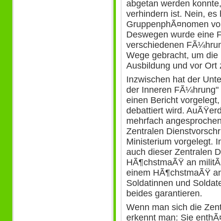
abgetan werden konnte,
verhindern ist. Nein, es
GruppenphÃ¤nomen von 
Deswegen wurde eine 
verschiedenen FÃ¼hrung
Wege gebracht, um die 
Ausbildung und vor Ort 
Inzwischen hat der Unt
der Inneren FÃ¼hrung"
einen Bericht vorgelegt
debattiert wird. AuÃŸer
mehrfach angesprochen 
Zentralen Dienstvorsch
Ministerium vorgelegt. I
auch dieser Zentralen D
HÃ¶chstmaÃŸ an militÃ¤
einem HÃ¶chstmaÃŸ an 
Soldatinnen und Soldate
beides garantieren.
Wenn man sich die Zentr
erkennt man: Sie enthÃ