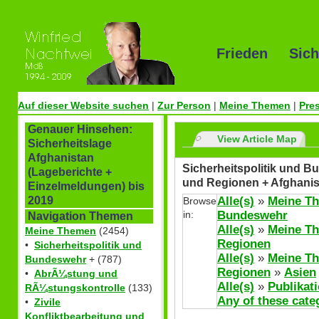
Frieden Sich
Auf dieser Website suchen
|
Zur Person
|
Meine Themen
|
Pre
Genauer Hinsehen:
View Article Map
Sicherheitslage
Afghanistan
Sicherheitspolitik und Bu
(Lageberichte +
und Regionen + Afghanis
Einzelmeldungen) bis
Alle(s)
»
Meine T
2019
Browse
in:
Bundeswehr
Navigation Themen
Alle(s)
»
Meine T
Meine Themen
(2454)
Regionen
•
Sicherheitspolitik und
Alle(s)
»
Meine T
Bundeswehr
+ (787)
Regionen
»
Asien
•
AbrÃ¼stung und
Alle(s)
»
Publikat
RÃ¼stungskontrolle
(133)
Any of these cate
•
Zivile
Konfliktbearbeitung und