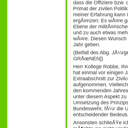
dass die Offiziere bzw.
Primat der zivilen Poli
meiner Erfahrung kann 
ergÃ¤nzen: Es wÃ¤re ga
Ebene der militÃ¤risc
und zu auch etwas mehr
wÃ¤re. Diesen Wunsch m
Jahr geben.
(Beifall des Abg. JÃ¼r
GRÃœNEN])
Herr Kollege Robbe, Ihr
hat einmal vor einigen 
Extraabschnitt zur Zivi
aufgenommen. Vielleich
den kommenden Jahresbe
unter diesem Aspekt zu
Umsetzung des Prinzips
Bundeswehr, fÃ¼r die 
entscheidender Bedeut
Ansonsten schlieÃŸe ic