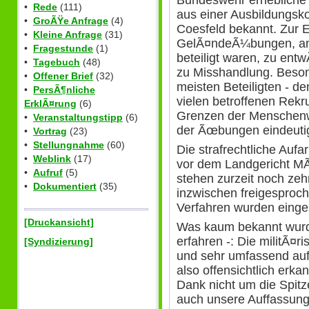
•
Rede
(111)
aus einer Ausbildungsk
•
GroÃŸe Anfrage
(4)
Coesfeld bekannt. Zur E
•
Kleine Anfrage
(31)
GelÃ¤ndeÃ¼bungen, an
•
Fragestunde
(1)
beteiligt waren, zu e
•
Tagebuch
(48)
zu Misshandlung. Besond
•
Offener Brief
(32)
meisten Beteiligten - d
•
PersÃ¶nliche
vielen betroffenen Rekru
ErklÃ¤rung
(6)
Grenzen der Menschenw
•
Veranstaltungstipp
(6)
der Ãœbungen eindeuti
•
Vortrag
(23)
•
Stellungnahme
(60)
Die strafrechtliche Aufa
•
Weblink
(17)
vor dem Landgericht MÃ
•
Aufruf
(5)
stehen zurzeit noch zeh
•
Dokumentiert
(35)
inzwischen freigesproche
Verfahren wurden einges
[Druckansicht]
Was kaum bekannt wurd
erfahren -: Die militÃ¤
[Syndizierung]
und sehr umfassend auf 
also offensichtlich erka
Dank nicht um die Spitz
auch unsere Auffassung -