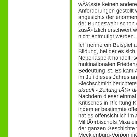
wÃ¼sste keinen anderen
Anforderungen gestellt
angesichts der enormen
der Bundeswehr schon s
zusÃ¤tzlich erschwert 
nicht entmutigt werden.
Ich nenne ein Beispiel 
Bildung, bei der es sic
Nebenaspekt handelt, 
multinationalen Friede
Bedeutung ist. Es kam
im Juli dieses Jahres an 
Blechschmidt berichtet
aktuell - Zeitung fÃ¼r
Nachdem dieser einmal
Kritisches in Richtung K
indem er bestimmte off
hat es offensichtlich im
MilitÃ¤rbischofs Mixa e
der ganzen Geschichte f
Mecklenburg-Vorpommer