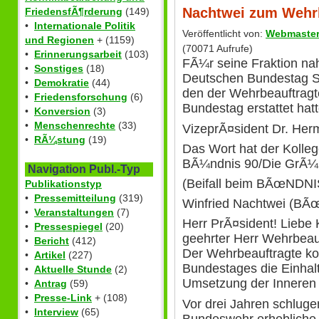
Nachtwei zum Wehrb
FriedensfÃ¶rderung
(149)
•
Internationale Politik
Veröffentlicht von:
Webmaste
und Regionen
+ (1159)
(70071 Aufrufe)
•
Erinnerungsarbeit
(103)
FÃ¼r seine Fraktion na
•
Sonstiges
(18)
Deutschen Bundestag St
•
Demokratie
(44)
den der Wehrbeauftrag
•
Friedensforschung
(6)
Bundestag erstattet hat
•
Konversion
(3)
•
Menschenrechte
(33)
VizeprÃ¤sident Dr. Her
•
RÃ¼stung
(19)
Das Wort hat der Kolle
BÃ¼ndnis 90/Die GrÃ¼
Navigation Publ.-Typ
(Beifall beim BÃœND
Publikationstyp
•
Pressemitteilung
(319)
Winfried Nachtwei (
•
Veranstaltungen
(7)
Herr PrÃ¤sident! Liebe 
•
Pressespiegel
(20)
geehrter Herr Wehrbeauf
•
Bericht
(412)
Der Wehrbeauftragte kon
•
Artikel
(227)
Bundestages die Einhal
•
Aktuelle Stunde
(2)
Umsetzung der Inneren
•
Antrag
(59)
•
Presse-Link
+ (108)
Vor drei Jahren schluge
•
Interview
(65)
Bundeswehr erhebliche