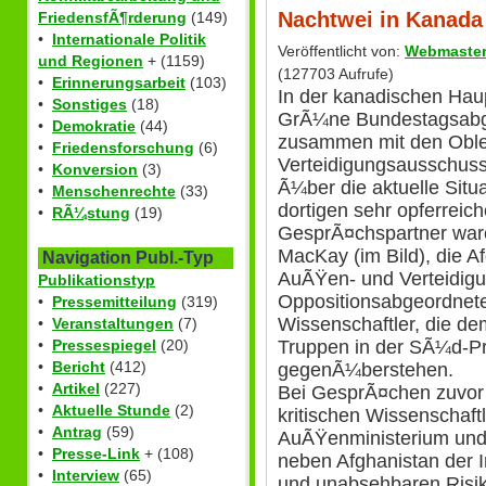
Nachtwei in Kanad
FriedensfÃ¶rderung
(149)
•
Internationale Politik
Veröffentlicht von:
Webmaste
und Regionen
+ (1159)
(127703 Aufrufe)
•
Erinnerungsarbeit
(103)
In der kanadischen Hau
•
Sonstiges
(18)
GrÃ¼ne Bundestagsabge
•
Demokratie
(44)
zusammen mit den Oble
•
Friedensforschung
(6)
Verteidigungsausschus
•
Konversion
(3)
Ã¼ber die aktuelle Situ
•
Menschenrechte
(33)
dortigen sehr opferreic
•
RÃ¼stung
(19)
GesprÃ¤chspartner ware
MacKay (im Bild), die A
Navigation Publ.-Typ
AuÃŸen- und Verteidigu
Publikationstyp
Oppositionsabgeordnet
•
Pressemitteilung
(319)
Wissenschaftler, die d
•
Veranstaltungen
(7)
•
Pressespiegel
(20)
Truppen in der SÃ¼d-Pr
•
Bericht
(412)
gegenÃ¼berstehen.
•
Artikel
(227)
Bei GesprÃ¤chen zuvor 
•
Aktuelle Stunde
(2)
kritischen Wissenschaft
•
Antrag
(59)
AuÃŸenministerium und 
•
Presse-Link
+ (108)
neben Afghanistan der I
•
Interview
(65)
und unabsehbaren Risike