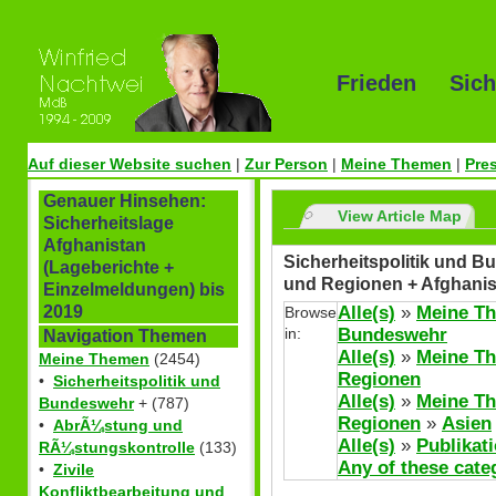
Frieden Sich
Auf dieser Website suchen
|
Zur Person
|
Meine Themen
|
Pre
Genauer Hinsehen:
View Article Map
Sicherheitslage
Afghanistan
Sicherheitspolitik und Bu
(Lageberichte +
und Regionen + Afghanis
Einzelmeldungen) bis
Alle(s)
»
Meine T
2019
Browse
in:
Bundeswehr
Navigation Themen
Alle(s)
»
Meine T
Meine Themen
(2454)
Regionen
•
Sicherheitspolitik und
Alle(s)
»
Meine T
Bundeswehr
+ (787)
Regionen
»
Asien
•
AbrÃ¼stung und
Alle(s)
»
Publikat
RÃ¼stungskontrolle
(133)
Any of these cate
•
Zivile
Konfliktbearbeitung und