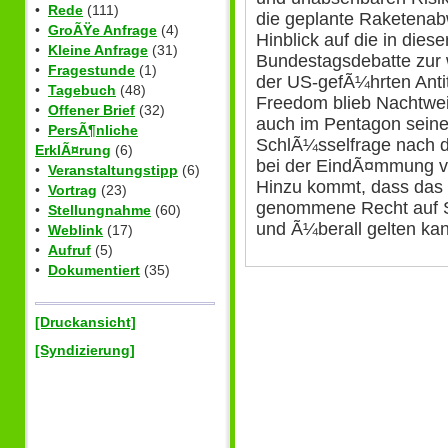
•
Rede
(111)
die geplante Raketena
•
GroÃŸe Anfrage
(4)
Hinblick auf die in dies
•
Kleine Anfrage
(31)
Bundestagsdebatte zur 
•
Fragestunde
(1)
der US-gefÃ¼hrten Anti
•
Tagebuch
(48)
Freedom blieb Nachtwei e
•
Offener Brief
(32)
auch im Pentagon seine
•
PersÃ¶nliche
SchlÃ¼sselfrage nach d
ErklÃ¤rung
(6)
bei der EindÃ¤mmung vo
•
Veranstaltungstipp
(6)
Hinzu kommt, dass das
•
Vortrag
(23)
genommene Recht auf Se
•
Stellungnahme
(60)
und Ã¼berall gelten ka
•
Weblink
(17)
•
Aufruf
(5)
•
Dokumentiert
(35)
[Druckansicht]
[Syndizierung]