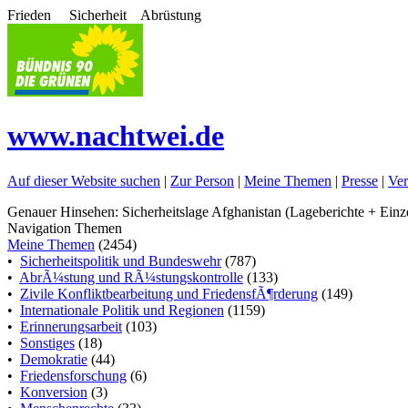
Frieden Sicherheit Abrüstung
www.nachtwei.de
Auf dieser Website suchen
|
Zur Person
|
Meine Themen
|
Presse
|
Ver
Genauer Hinsehen: Sicherheitslage Afghanistan (Lageberichte + Ein
Navigation Themen
Meine Themen
(2454)
•
Sicherheitspolitik und Bundeswehr
(787)
•
AbrÃ¼stung und RÃ¼stungskontrolle
(133)
•
Zivile Konfliktbearbeitung und FriedensfÃ¶rderung
(149)
•
Internationale Politik und Regionen
(1159)
•
Erinnerungsarbeit
(103)
•
Sonstiges
(18)
•
Demokratie
(44)
•
Friedensforschung
(6)
•
Konversion
(3)