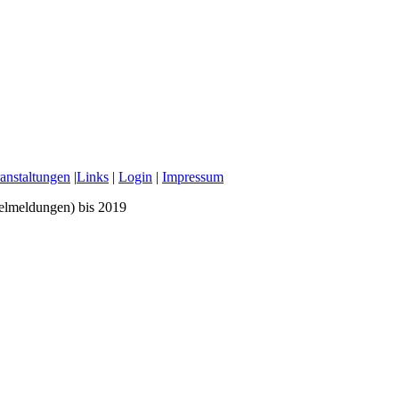
anstaltungen
|
Links
|
Login
|
Impressum
zelmeldungen) bis 2019