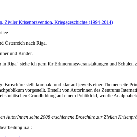
n, Ziviler Krisenprävention, Kriegsgeschichte (1994-2014)
itee
d Österreich nach Riga.
änner und Kinder.
in Riga" stehe ich gern für Erinnerungsveranstaltungen und Schulen z
ige Broschüre stellt kompakt und klar auf jeweils einer Themenseite Pr
hpublikum vorgestellt. Erstellt von AutorInnen des Zentrums Internati
eitspolitischen Grundbildung auf einem Politikfeld, wo die Analphabete
en AutorInnen seine 2008 erschienene Broschüre zur Zivilen Krisenpr
bearbeitung u.a.: