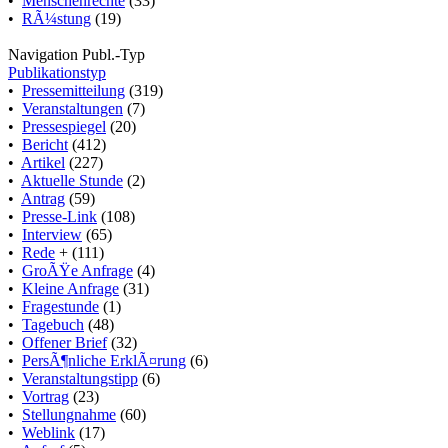
•
Menschenrechte
(33)
•
RÃ¼stung
(19)
Navigation Publ.-Typ
Publikationstyp
•
Pressemitteilung
(319)
•
Veranstaltungen
(7)
•
Pressespiegel
(20)
•
Bericht
(412)
•
Artikel
(227)
•
Aktuelle Stunde
(2)
•
Antrag
(59)
•
Presse-Link
(108)
•
Interview
(65)
•
Rede
+ (111)
•
GroÃŸe Anfrage
(4)
•
Kleine Anfrage
(31)
•
Fragestunde
(1)
•
Tagebuch
(48)
•
Offener Brief
(32)
•
PersÃ¶nliche ErklÃ¤rung
(6)
•
Veranstaltungstipp
(6)
•
Vortrag
(23)
•
Stellungnahme
(60)
•
Weblink
(17)