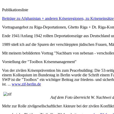
Publikationsliste
Beiträge zu Afghanistan + anderen Krisenregionen, zu Kriseneinsätze
Vortragsangebot zu Riga-Deportationen, Ghetto Riga + Dt. Riga-Kom
Ende 1941/Anfang 1942 rollten Deportationszüge aus Deutschland un
1989 stieß ich auf die Spuren der verschleppten jüdischen Frauen, M
Mit meinem bebilderten Vortrag "Nachbarn von nebenan - verschollen 
Vorstellung der "Toolbox Krisenmanagement"
Von der zivilen Krisenprävention bis zum Peacebuilding: Die 53-seit
einem Kolloquium im Bundestag in Berlin wurde die Schrift einem Fac
SWP ist die "Toolbox" ein wichtiger Beitrag zur friedens- und sicherh
ist. ...
www.zif-berlin.de
Auf dem Foto überreicht W. Nachtwei d
Mehr zur Rolle zivilgesellschaftlicher Akteure bei der zivilen Konflikt