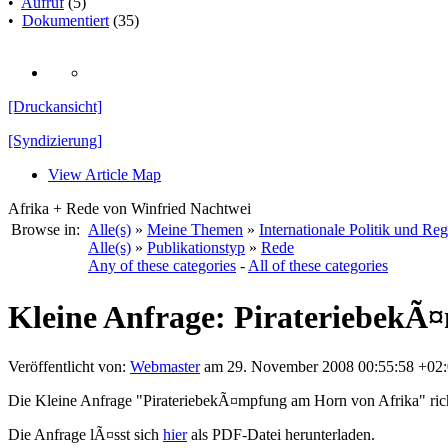
•
Aufruf
(5)
•
Dokumentiert
(35)
[Druckansicht]
[Syndizierung]
View Article Map
Afrika + Rede von Winfried Nachtwei
Browse in:
Alle(s)
»
Meine Themen
»
Internationale Politik und Re
Alle(s)
»
Publikationstyp
»
Rede
Any of these categories
-
All of these categories
Kleine Anfrage: PirateriebekÃ
Veröffentlicht von:
Webmaster
am 29. November 2008 00:55:58 +02:
Die Kleine Anfrage "PirateriebekÃ¤mpfung am Horn von Afrika" rich
Die Anfrage lÃ¤sst sich
hier
als PDF-Datei herunterladen.