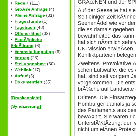
GRÃœNEN und der SP
•
Rede
+ (111)
•
GroÃŸe Anfrage
(4)
Auf der Seeseite hat sie
•
Kleine Anfrage
(31)
Seit einiger Zeit kÃ¶nn
•
Fragestunde
(1)
SeehanÂ­del wie vor dem
•
Tagebuch
(48)
die es damals gegeben h
•
Offener Brief
(32)
bewahrheitet; das kan
•
PersÃ¶nliche
hat sich nÃ¤mlich sehr w
ErklÃ¤rung
(6)
UN-Mission erwieÂ­sen. 
•
Veranstaltungstipp
(6)
Konfliktparteien belegen
•
Vortrag
(23)
Zweitens. Provokative Ã
•
Stellungnahme
(60)
schen Luftwaffe, die e
•
Weblink
(17)
hat, sind seit vorigem J
•
Aufruf
(5)
vorgekommen. Die entsp
•
Dokumentiert
(35)
brÃ¼che auf Landseite gi
Drittens. Die Einsatzreg
[Druckansicht]
Homburger damals ja se
[Syndizierung]
des Parlaments aus besc
bewÃ¤hrt. Sie waren ric
UnterstÃ¼tÂ­zung, den wi
nicht um eiÂ­nen Protekt