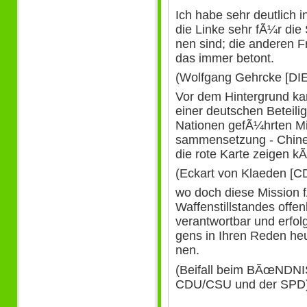
Ich habe sehr deutlich 
die Linke sehr fÃ¼r die
nen sind; die anderen F
das immer betont.
(Wolfgang Gehrcke [DIE
Vor dem Hintergrund kan
einer deutschen Beteili
Nationen gefÃ¼hrten Mi
sammensetzung - Chines
die rote Karte zeigen k
(Eckart von Klaeden [CD
wo doch diese Mission 
Waffenstillstandes offe
verantwortbar und erfol
gens in Ihren Reden he
nen.
(Beifall beim BÃœNDN
CDU/CSU und der SPD