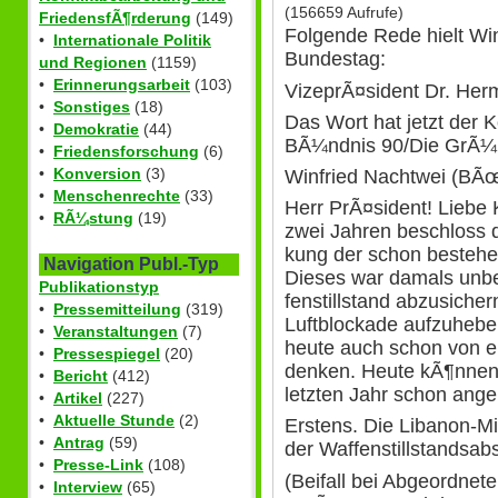
(156659 Aufrufe)
FriedensfÃ¶rderung
(149)
Folgende Rede hielt Wi
•
Internationale Politik
Bundestag:
und Regionen
(1159)
•
Erinnerungsarbeit
(103)
VizeprÃ¤sident Dr. Her
•
Sonstiges
(18)
Das Wort hat jetzt der 
•
Demokratie
(44)
BÃ¼ndnis 90/Die GrÃ¼
•
Friedensforschung
(6)
•
Konversion
(3)
Winfried Nachtwei (
•
Menschenrechte
(33)
Herr PrÃ¤sident! Liebe 
•
RÃ¼stung
(19)
zwei Jahren beschloss d
kung der schon bestehe
Navigation Publ.-Typ
Dieses war damals unb
Publikationstyp
fenstillstand abzusicher
•
Pressemitteilung
(319)
Luftblockade aufzuhebe
•
Veranstaltungen
(7)
heute auch schon von ei
•
Pressespiegel
(20)
denken. Heute kÃ¶nnen w
•
Bericht
(412)
letzten Jahr schon ange
•
Artikel
(227)
•
Aktuelle Stunde
(2)
Erstens. Die Libanon-Mi
•
Antrag
(59)
der Waffenstillstandsabs
•
Presse-Link
(108)
(Beifall bei Abgeordn
•
Interview
(65)