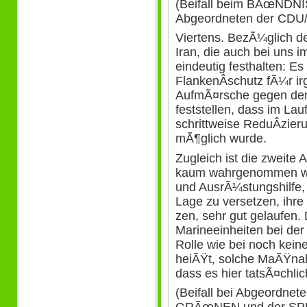
(Beifall beim BÃœNDN
Abgeordneten der CDU
Viertens. BezÃ¼glich d
Iran, die auch bei uns 
eindeutig festhalten: Es
FlankenÂ­schutz fÃ¼r 
AufmÃ¤rsche gegen den 
feststellen, dass im Lau
schrittweise ReduÂ­zie
mÃ¶glich wurde.
Zugleich ist die zweite A
kaum wahrgenommen wir
und AusrÃ¼stungshilfe, 
Lage zu versetzen, ihre
zen, sehr gut gelaufen.
Marineeinheiten bei de
Rolle wie bei noch kein
heiÃŸt, solche MaÃŸna
dass es hier tatsÃ¤chlic
(Beifall bei Abgeordn
GRÃœNEN und der SP