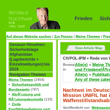
Frieden Sich
Auf dieser Website suchen
|
Zur Person
|
Meine Themen
|
Pre
Genauer Hinsehen:
View Article Map
Sicherheitslage
Afghanistan
CIVPOL-IPM + Rede von W
(Lageberichte +
Einzelmeldungen) bis
Alle(s)
»
Meine T
Browse
2019
in:
und FriedensfÃ¶r
Alle(s)
»
Publikat
Navigation Themen
Any of these cate
Meine Themen
(2454)
•
Sicherheitspolitik und
Nachtwei im Deutsc
Bundeswehr
(787)
•
AbrÃ¼stung und
Mission UNIFIL hat 
RÃ¼stungskontrolle
(133)
Waffenstillstandsab
•
Zivile
Veröffentlicht von:
Webmaste
Konfliktbearbeitung und