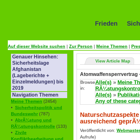
Frieden Sich
Auf dieser Website suchen
|
Zur Person
|
Meine Themen
|
Pre
Genauer Hinsehen:
View Article Map
Sicherheitslage
Afghanistan
Atomwaffensperrvertrag 
(Lageberichte +
Einzelmeldungen) bis
Alle(s)
»
Meine T
Browse
2019
in:
RÃ¼stungskontro
Alle(s)
»
Publikat
Navigation Themen
Any of these cate
Meine Themen
(2454)
•
Sicherheitspolitik und
Naturschutzaspekt
Bundeswehr
(787)
•
AbrÃ¼stung und
ausreichend geprÃ¼
RÃ¼stungskontrolle
(133)
Veröffentlicht von:
Webmaste
•
Zivile
Aufrufe)
Konfliktbearbeitung und