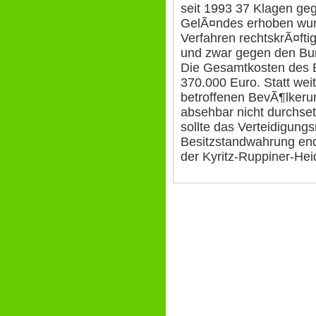
seit 1993 37 Klagen geg
GelÃ¤ndes erhoben wurd
Verfahren rechtskrÃ¤fti
und zwar gegen den Bun
Die Gesamtkosten des B
370.000 Euro. Statt weit
betroffenen BevÃ¶lkerun
absehbar nicht durchse
sollte das Verteidigungs
Besitzstandwahrung endl
der Kyritz-Ruppiner-Heid