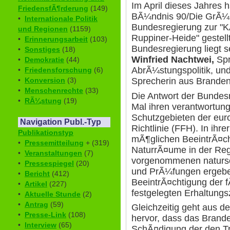
Im April dieses Jahres 
FriedensfÃ¶rderung
(149)
BÃ¼ndnis 90/Die GrÃ¼ne
•
Internationale Politik
Bundesregierung zur "K
und Regionen
(1159)
Ruppiner-Heide" gestellt
•
Erinnerungsarbeit
(103)
Bundesregierung liegt s
•
Sonstiges
(18)
Winfried Nachtwei,
Spr
•
Demokratie
(44)
AbrÃ¼stungspolitik, un
•
Friedensforschung
(6)
•
Konversion
(3)
Sprecherin aus Branden
•
Menschenrechte
(33)
Die Antwort der Bundes
•
RÃ¼stung
(19)
Mal ihren verantwortun
Schutzgebieten der eur
Navigation Publ.-Typ
Richtlinie (FFH). In ihr
Publikationstyp
mÃ¶glichen BeeintrÃ¤c
•
Pressemitteilung
+ (319)
NaturrÃ¤ume in der Regi
•
Veranstaltungen
(7)
vorgenommenen natursc
•
Pressespiegel
(20)
und PrÃ¼fungen ergeben
•
Bericht
(412)
BeeintrÃ¤chtigung der f
•
Artikel
(227)
festgelegten Erhaltungs
•
Aktuelle Stunde
(2)
•
Antrag
(59)
Gleichzeitig geht aus d
•
Presse-Link
(108)
hervor, dass das Brand
•
Interview
(65)
SchÃ¤digung der den T