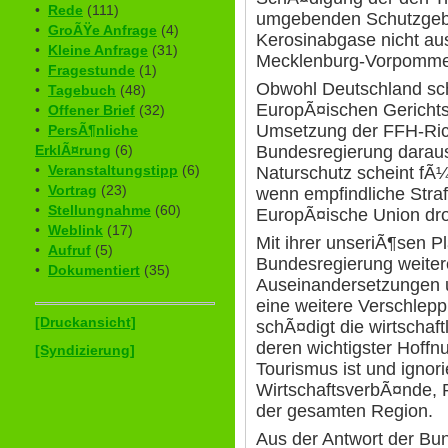
•
Rede
(111)
umgebenden Schutzgebi
•
GroÃŸe Anfrage
(4)
Kerosinabgase nicht au
•
Kleine Anfrage
(31)
Mecklenburg-Vorpommer
•
Fragestunde
(1)
Obwohl Deutschland sc
•
Tagebuch
(48)
EuropÃ¤ischen Gericht
•
Offener Brief
(32)
Umsetzung der FFH-Richt
•
PersÃ¶nliche
Bundesregierung daraus
ErklÃ¤rung
(6)
•
Veranstaltungstipp
(6)
Naturschutz scheint fÃ¼
•
Vortrag
(23)
wenn empfindliche Stra
•
Stellungnahme
(60)
EuropÃ¤ische Union dr
•
Weblink
(17)
Mit ihrer unseriÃ¶sen Pl
•
Aufruf
(5)
Bundesregierung weitere
•
Dokumentiert
(35)
Auseinandersetzungen
eine weitere Verschlep
[Druckansicht]
schÃ¤digt die wirtschaft
deren wichtigster Hoffn
[Syndizierung]
Tourismus ist und ignor
WirtschaftsverbÃ¤nde,
der gesamten Region.
Aus der Antwort der Bu