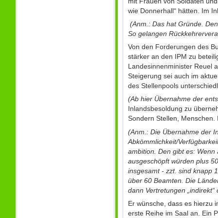
mit Frauen von Soldaten und 
wie Donnerhall“ hätten. Im In
(Anm.: Das hat Gründe. Denn 
So gelangen Rückkehrerverans
Von den Forderungen des Bund
stärker an den IPM zu betei
Landesinnenminister Reuel an
Steigerung sei auch im aktuel
des Stellenpools unterschied
(Ab hier Übernahme der ent
Inlandsbesoldung zu übernehm
Sondern Stellen, Menschen. 
(Anm.: Die Übernahme der In
Abkömmlichkeit/Verfügbarkeit
ambition. Den gibt es: Wenn
ausgeschöpft würden plus 5
insgesamt - zzt. sind knapp 1
über 60 Beamten. Die Länder 
dann Vertretungen „indirekt“
Er wünsche, dass es hierzu i
erste Reihe im Saal an. Ein P