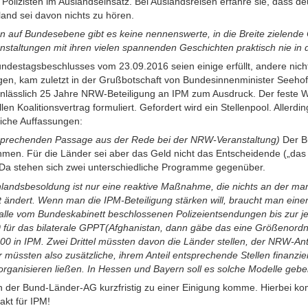
Polizisten im Auslandseinsatz. Bei Auslandsreisen erfahre sie, dass de
land sei davon nichts zu hören.
auf Bundesebene gibt es keine nennenswerte, in die Breite zielende Öf
taltungen mit ihren vielen spannenden Geschichten praktisch nie in d
estagsbeschlusses vom 23.09.2016 seien einige erfüllt, andere nicht. 
ligen, kam zuletzt in der Grußbotschaft von Bundesinnenminister Seeh
lässlich 25 Jahre NRW-Beteiligung an IPM zum Ausdruck. Der feste Wi
len Koalitionsvertrag formuliert. Gefordert wird ein Stellenpool. Allerd
liche Auffassungen:
sprechenden Passage aus der Rede bei der NRW-Veranstaltung)
Der Bu
en. Für die Länder sei aber das Geld nicht das Entscheidende („das b
Da stehen sich zwei unterschiedliche Programme gegenüber.
landsbesoldung ist nur eine reaktive Maßnahme, die nichts an der m
 ändert. Wenn man die IPM-Beteiligung stärken will, braucht man einen q
 alle vom Bundeskabinett beschlossenen Polizeientsendungen bis zur j
0 für das bilaterale GPPT(Afghanistan, dann gäbe das eine Größenor
00 in IPM. Zwei Drittel müssten davon die Länder stellen, der NRW-Ante
müssten also zusätzliche, ihrem Anteil entsprechende Stellen finanzi
 organisieren ließen. In Hessen und Bayern soll es solche Modelle gebe
n der Bund-Länder-AG kurzfristig zu einer Einigung komme. Hierbei ko
akt für IPM!