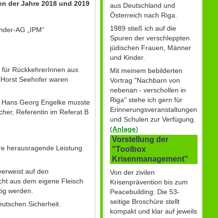
en der Jahre 2018 und 2019
aus Deutschland und
Österreich nach Riga.
1989 stieß ich auf die
änder-AG „IPM“
Spuren der verschleppten
jüdischen Frauen, Männer
und Kinder.
 für RückkehrerInnen aus
Mit meinem bebilderten
r Horst Seehofer waren
Vortrag "Nachbarn von
nebenan - verschollen in
Riga" stehe ich gern für
tär Hans Georg Engelke musste
Erinnerungsveranstaltungen
cher, Referentin im Referat B
und Schulen zur Verfügung.
(
Anlage
)
Vorstellung der
re herausragende Leistung
"Toolbox
Krisenmanagement"
verweist auf den
Von der zivilen
cht aus dem eigene Fleisch
Krisenprävention bis zum
htig werden.
Peacebuilding: Die 53-
seitige Broschüre stellt
eutschen Sicherheit.
kompakt und klar auf jeweils