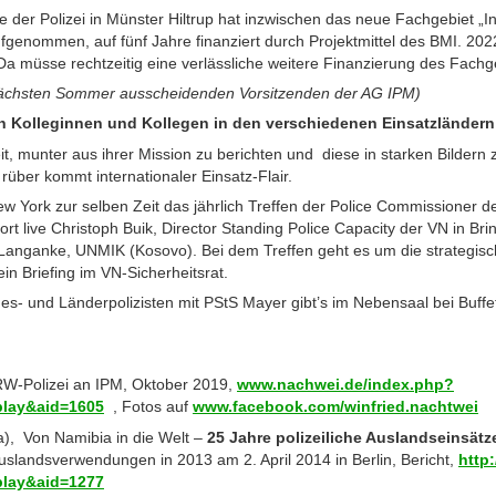
der Polizei in Münster Hiltrup hat inzwischen das neue Fachgebiet „Int
fgenommen, auf fünf Jahre finanziert durch Projektmittel des BMI. 202
a müsse rechtzeitig eine verlässliche weitere Finanzierung des Fachg
im nächsten Sommer ausscheidenden Vorsitzenden der AG IPM)
 Kolleginnen und Kollegen in den verschiedenen Einsatzländern
t, munter aus ihrer Mission zu berichten und diese in starken Bildern zu
 rüber kommt internationaler Einsatz-Flair.
w York zur selben Zeit das jährlich Treffen der Police Commissioner d
dort live Christoph Buik, Director Standing Police Capacity der VN in Bri
nganke, UNMIK (Kosovo). Bei dem Treffen geht es um die strategisc
in Briefing im VN-Sicherheitsrat.
s- und Länderpolizisten mit PStS Mayer gibt’s im Nebensaal bei Buff
NRW-Polizei an IPM, Oktober 2019,
www.nachwei.de/index.php?
play&aid=1605
, Fotos auf
www.facebook.com/winfried.nachtwei
a), Von Namibia in die Welt –
25 Jahre polizeiliche Auslandseinsätz
Auslandsverwendungen in 2013 am 2. April 2014 in Berlin, Bericht,
http
play&aid=1277