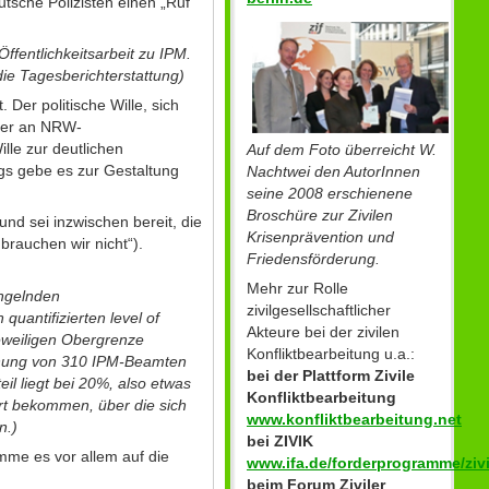
utsche Polizisten einen „Ruf
fentlichkeitsarbeit zu IPM.
ie Tagesberichterstattung)
Der politische Wille, sich
ofer an NRW-
lle zur deutlichen
Auf dem Foto überreicht W.
ings gebe es zur Gestaltung
Nachtwei den AutorInnen
seine 2008 erschienene
Broschüre zur Zivilen
nd sei inzwischen bereit, die
Krisenprävention und
rauchen wir nicht“).
Friedensförderung.
Mehr zur Rolle
angelnden
zivilgesellschaftlicher
uantifizierten level of
Akteure bei der zivilen
eweiligen Obergrenze
Konfliktbearbeitung u.a.:
dnung von 310 IPM-Beamten
bei der Plattform Zivile
il liegt bei 20%, also etwas
Konfliktbearbeitung
ert bekommen, über die sich
www.konfliktbearbeitung.net
n.)
bei ZIVIK
mme es vor allem auf die
www.ifa.de/forderprogramme/zivi
beim Forum Ziviler