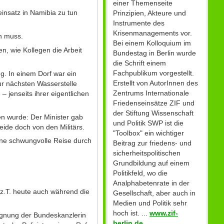
einer Themenseite
insatz in Namibia zu tun
Prinzipien, Akteure und
Instrumente des
Krisenmanagements vor.
en muss.
Bei einem Kolloquium im
n, wie Kollegen die Arbeit
Bundestag in Berlin wurde
die Schrift einem
Fachpublikum vorgestellt.
g. In einem Dorf war ein
Erstellt von AutorInnen des
r nächsten Wasserstelle
Zentrums Internationale
– jenseits ihrer eigentlichen
Friedenseinsätze ZIF und
der Stiftung Wissenschaft
ten wurde: Der Minister gab
und Politik SWP ist die
eide doch von den Militärs.
"Toolbox" ein wichtiger
eine schwungvolle Reise durch
Beitrag zur friedens- und
sicherheitspolitischen
Grundbildung auf einem
Politikfeld, wo die
Analphabetenrate in der
 z.T. heute auch während die
Gesellschaft, aber auch in
Medien und Politik sehr
hoch ist. ...
www.zif-
gegnung der Bundeskanzlerin
berlin.de