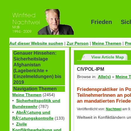
Frieden Sic
Auf dieser Website suchen
|
Zur Person
|
Meine Themen
|
Pr
Genauer Hinsehen:
View Article Map
Sicherheitslage
Afghanistan
CIVPOL-IPM
(Lageberichte +
Einzelmeldungen) bis
Browse in:
Alle(s)
»
Meine 
2019
Friedenspraktiker in P
Navigation Themen
TeilnehmerInnen an pol
Meine Themen
(2454)
an mandatierten Fried
•
Sicherheitspolitik und
Bundeswehr
(787)
Veröffentlicht von:
Nachtwei
am 9.
•
AbrÃ¼stung und
Weltweit in Konfliktländern
RÃ¼stungskontrolle
(133)
•
Zivile
Konfliktbearbeitung und