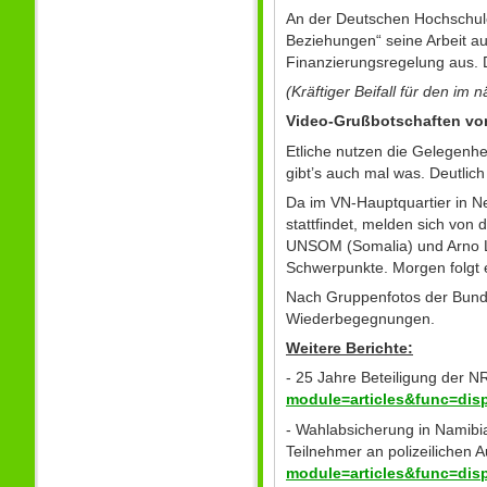
An der Deutschen Hochschule 
Beziehungen“ seine Arbeit au
Finanzierungsregelung aus. D
(Kräftiger Beifall für den 
Video-Grußbotschaften von
Etliche nutzen die Gelegenhei
gibt’s auch mal was. Deutlich
Da im VN-Hauptquartier in Ne
stattfindet, melden sich von 
UNSOM (Somalia) und Arno La
Schwerpunkte. Morgen folgt e
Nach Gruppenfotos der Bunde
Wiederbegegnungen.
Weitere Berichte:
- 25 Jahre Beteiligung der 
module=articles&func=dis
- Wahlabsicherung in Namibi
Teilnehmer an polizeilichen 
module=articles&func=dis