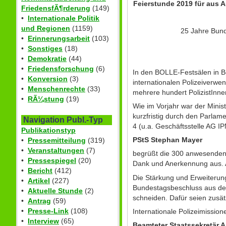
Feierstunde 2019 für aus 
FriedensfÃ¶rderung
(149)
•
Internationale Politik
und Regionen
(1159)
25 Jahre Bund
•
Erinnerungsarbeit
(103)
•
Sonstiges
(18)
•
Demokratie
(44)
•
Friedensforschung
(6)
In den BOLLE-Festsälen in B
•
Konversion
(3)
internationalen Polizeiverw
•
Menschenrechte
(33)
mehrere hundert PolizistInne
•
RÃ¼stung
(19)
Wie im Vorjahr war der Minis
kurzfristig durch den Parlam
Navigation Publ.-Typ
4 (u.a. Geschäftsstelle AG I
Publikationstyp
PStS Stephan Mayer
•
Pressemitteilung
(319)
•
Veranstaltungen
(7)
begrüßt die 300 anwesenden
•
Pressespiegel
(20)
Dank und Anerkennung aus. Au
•
Bericht
(412)
Die Stärkung und Erweiterung
•
Artikel
(227)
Bundestagsbeschluss aus der 
•
Aktuelle Stunde
(2)
schneiden. Dafür seien zusät
•
Antrag
(59)
•
Presse-Link
(108)
Internationale Polizeimission
•
Interview
(65)
Beamteter Staatssekretär 