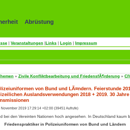
herheit Abrüstung
esse
|
Veranstaltungen
|
Links
|
Login
|
Impressum
Themen
»
Zivile Konfliktbearbeitung und FriedensfÃ¶rderung
»
CI
olizeiuniformen von Bund und LÃ¤ndern. Feierstunde 20
izeilichen Auslandsverwendungen 2018 + 2019. 30 Jahre
ensmissionen
 November 2019 17:29:14 +02:00 (39451 Aufrufe)
 und bei den Vereinten Nationen hoch angesehen. In Deutschland kaum 
Friedenspraktiker in Polizeiuniformen von Bund und Ländern