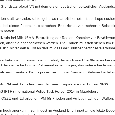
Grundsatzreferat VN mit dem ersten deutschen polizeilichen Auslandse
rten statt, wo vieles schief geht, wo man Sicherheit mit der Lupe such
l bei dieser Feierstunde sprechen. Er berichtet von mehreren Beispiele
n hätten.
polizistin bei MINUSMA: Bestreifung der Region, Kontakte zur Bevölkerun
n, aber nie abgeschlossen worden. Die Frauen mussten sieben km zu
 sich hinter den Kulissen darum, dass der Brunnen fertiggestellt wurde 
llvertretenden Innenminister in Kabul, der auch von US-Offizieren bera
 der deutsche Polizist Polizeiuniformen trügen, das unterscheide sie b
lizeiorchesters Berlin
präsentiert mit der Sängerin Stefanie Hertel 
AG IPM seit 17 Jahren und früherer Inspekteur der Polizei NRW
 AG IPTF (International Police Task Force) 2014 in Magdeburg.
N, OSZE und EU arbeiten IPM für Frieden und Aufbau nach den Waffen,
en hoch anerkannt, zumindest im Ausland Er erinnert an die letzte Be