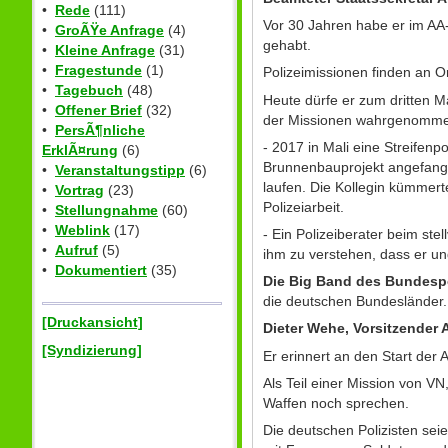
•
Rede
(111)
Vor 30 Jahren habe er im AA-
•
GroÃŸe Anfrage
(4)
gehabt.
•
Kleine Anfrage
(31)
•
Fragestunde
(1)
Polizeimissionen finden an O
•
Tagebuch
(48)
Heute dürfe er zum dritten Ma
•
Offener Brief
(32)
der Missionen wahrgenomme
•
PersÃ¶nliche
- 2017 in Mali eine Streifen
ErklÃ¤rung
(6)
Brunnenbauprojekt angefange
•
Veranstaltungstipp
(6)
laufen. Die Kollegin kümmerte
•
Vortrag
(23)
Polizeiarbeit.
•
Stellungnahme
(60)
•
Weblink
(17)
- Ein Polizeiberater beim ste
•
Aufruf
(5)
ihm zu verstehen, dass er und
•
Dokumentiert
(35)
Die Big Band des Bundespo
die deutschen Bundesländer.
[Druckansicht]
Dieter Wehe, Vorsitzender 
[Syndizierung]
Er erinnert an den Start der
Als Teil einer Mission von V
Waffen noch sprechen.
Die deutschen Polizisten sei