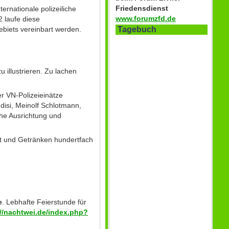
Friedensdienst
ernationale polizeiliche
www.forumzfd.de
2 laufe diese
Tagebuch
ebiets vereinbart werden.
 illustrieren. Zu lachen
er VN-Polizeieinätze
ndisi, Meinolf Schlotmann,
he Ausrichtung und
et und Getränken hundertfach
e
. Lebhafte Feierstunde für
://nachtwei.de/index.php?