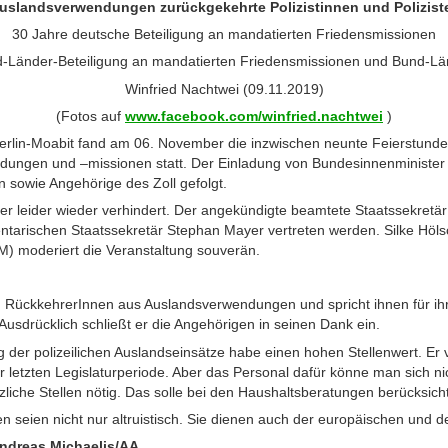
Auslandsverwendungen zurückgekehrte Polizistinnen und Polizist
30 Jahre deutsche Beteiligung an mandatierten Friedensmissionen
-Länder-Beteiligung an mandatierten Friedensmissionen und Bund-L
Winfried Nachtwei (09.11.2019)
(Fotos auf
www.facebook.com/winfried.nachtwei
)
erlin-Moabit fand am 06. November die inzwischen neunte Feierstunde
endungen und –missionen statt. Der Einladung von Bundesinnenministe
n sowie Angehörige des Zoll gefolgt.
ter leider wieder verhindert. Der angekündigte beamtete Staatssekre
entarischen Staatssekretär Stephan Mayer vertreten werden. Silke Höls
PM) moderiert die Veranstaltung souverän.
 RückkehrerInnen aus Auslandsverwendungen und spricht ihnen für ih
sdrücklich schließt er die Angehörigen in seinen Dank ein.
 der polizeilichen Auslandseinsätze habe einen hohen Stellenwert. Er 
letzten Legislaturperiode. Aber das Personal dafür könne man sich ni
zliche Stellen nötig. Das solle bei den Haushaltsberatungen berücksic
en seien nicht nur altruistisch. Sie dienen auch der europäischen und d
Andreas Michaelis/AA