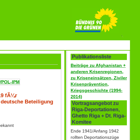
Publikationsliste
Beiträge zu Afghanistan +
anderen Krisenregionen,
zu Kriseneinsätzen, Ziviler
VPOL-IPM
Krisenprävention,
Kriegsgeschichte (1994-
19 fÃ¼r
2014)
 deutsche Beteiligung
Vortragsangebot zu
Riga-Deportationen,
Ghetto Riga + Dt. Riga-
Komitee
bekannt
Ende 1941/Anfang 1942
rollten Deportationszüge