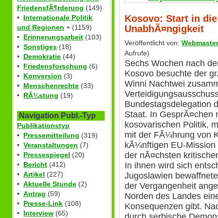
FriedensfÃ¶rderung
(149)
Kosovo: Start in die
•
Internationale Politik
UnabhÃ¤ngigkeit
und Regionen
+ (1159)
•
Erinnerungsarbeit
(103)
Veröffentlicht von:
Webmaste
•
Sonstiges
(18)
Aufrufe)
•
Demokratie
(44)
Sechs Wochen nach der
•
Friedensforschung
(6)
Kosovo besuchte der g
•
Konversion
(3)
Winni Nachtwei zusamm
•
Menschenrechte
(33)
Verteidigungsausschuss
•
RÃ¼stung
(19)
Bundestagsdelegation d
Staat. In GesprÃ¤chen m
Navigation Publ.-Typ
kosovarischen Politik, 
Publikationstyp
mit der FÃ¼hrung von K
•
Pressemitteilung
(319)
kÃ¼nftigen EU-Mission
•
Veranstaltungen
(7)
der nÃ¤chsten kritische
•
Pressespiegel
(20)
•
Bericht
(412)
In ihnen wird sich ents
•
Artikel
(227)
Jugoslawien bewaffnete
•
Aktuelle Stunde
(2)
der Vergangenheit ange
•
Antrag
(59)
Norden des Landes ein
•
Presse-Link
(108)
Konsequenzen gibt. Nac
•
Interview
(65)
durch serbische Demon