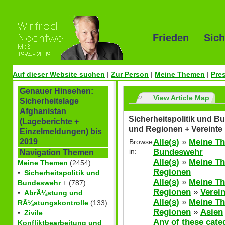
Frieden Sich
Auf dieser Website suchen
|
Zur Person
|
Meine Themen
|
Pre
Genauer Hinsehen:
View Article Map
Sicherheitslage
Afghanistan
Sicherheitspolitik und Bu
(Lageberichte +
und Regionen + Vereinte
Einzelmeldungen) bis
Alle(s)
»
Meine T
2019
Browse
in:
Bundeswehr
Navigation Themen
Alle(s)
»
Meine T
Meine Themen
(2454)
Regionen
•
Sicherheitspolitik und
Alle(s)
»
Meine T
Bundeswehr
+ (787)
Regionen
»
Verei
•
AbrÃ¼stung und
Alle(s)
»
Meine T
RÃ¼stungskontrolle
(133)
Regionen
»
Asien
•
Zivile
Any of these cate
Konfliktbearbeitung und