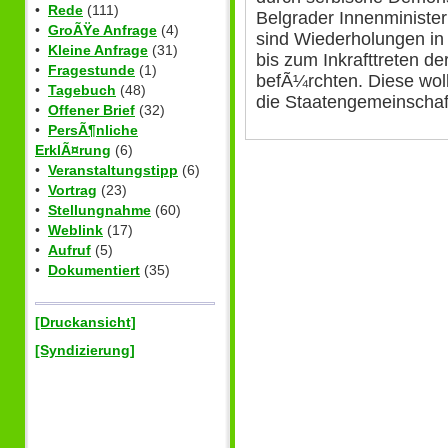
•
Rede
(111)
Belgrader Innenministe
•
GroÃŸe Anfrage
(4)
sind Wiederholungen in
•
Kleine Anfrage
(31)
bis zum Inkrafttreten de
•
Fragestunde
(1)
befÃ¼rchten. Diese woll
•
Tagebuch
(48)
die Staatengemeinschaf
•
Offener Brief
(32)
•
PersÃ¶nliche
ErklÃ¤rung
(6)
•
Veranstaltungstipp
(6)
•
Vortrag
(23)
•
Stellungnahme
(60)
•
Weblink
(17)
•
Aufruf
(5)
•
Dokumentiert
(35)
[Druckansicht]
[Syndizierung]