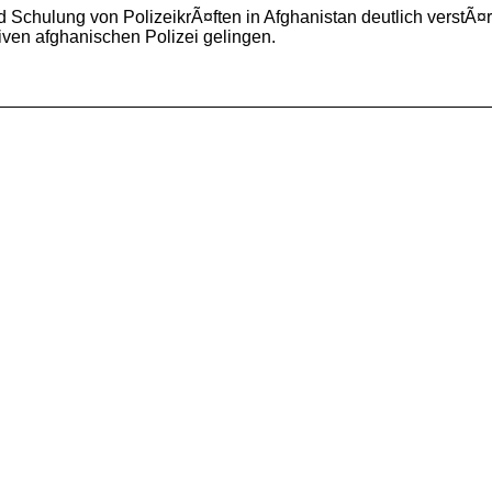
d Schulung von PolizeikrÃ¤ften in Afghanistan deutlich verst
tiven afghanischen Polizei gelingen.