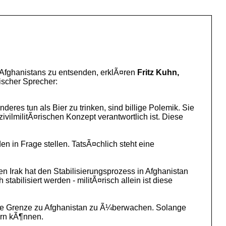
Afghanistans zu entsenden, erklÃ¤ren
Fritz Kuhn,
tischer Sprecher:
es tun als Bier zu trinken, sind billige Polemik. Sie
vilmilitÃ¤rischen Konzept verantwortlich ist. Diese
en in Frage stellen. TatsÃ¤chlich steht eine
n Irak hat den Stabilisierungsprozess in Afghanistan
abilisiert werden - militÃ¤risch allein ist diese
die Grenze zu Afghanistan zu Ã¼berwachen. Solange
ern kÃ¶nnen.