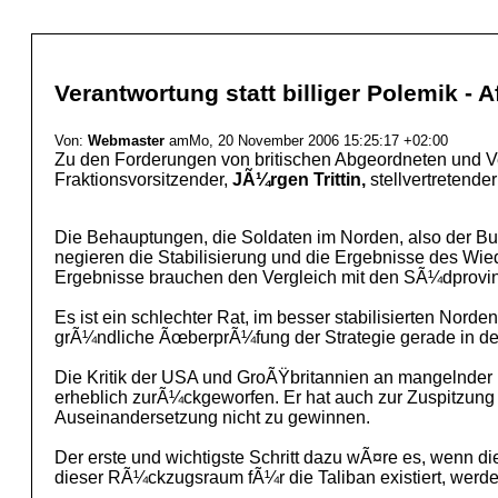
Verantwortung statt billiger Polemik - A
Von:
Webmaster
amMo, 20 November 2006 15:25:17 +02:00
Zu den Forderungen von britischen Abgeordneten und V
Fraktionsvorsitzender,
JÃ¼rgen Trittin,
stellvertretende
Die Behauptungen, die Soldaten im Norden, also der Bun
negieren die Stabilisierung und die Ergebnisse des Wied
Ergebnisse brauchen den Vergleich mit den SÃ¼dprovinz
Es ist ein schlechter Rat, im besser stabilisierten Nord
grÃ¼ndliche ÃœberprÃ¼fung der Strategie gerade in de
Die Kritik der USA und GroÃŸbritannien an mangelnder Un
erheblich zurÃ¼ckgeworfen. Er hat auch zur Zuspitzung de
Auseinandersetzung nicht zu gewinnen.
Der erste und wichtigste Schritt dazu wÃ¤re es, wenn
dieser RÃ¼ckzugsraum fÃ¼r die Taliban existiert, wer