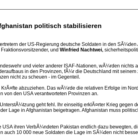
fghanistan politisch stabilisieren
ertretern der US-Regierung deutsche Soldaten in den SÃ¼den 
r Fraktionsvorsitzender, und
Winfried Nachtwei,
sicherheitspoli
deswehr und vieler anderer ISAF-Nationen, wÃ¼rden nichts ander
eraufbaus in den Provinzen, fÃ¼r die Deutschland mit seinem zi
en nicht zu scheuen - im Gegenteil.
en KrÃ¤fte abzuziehen. Das wÃ¼rde die relativen Erfolge im Nord
n von den USA verantworteten Provinzen an.
terstÃ¼tzung geht fehl. Ihr einseitig erklÃ¤rter Krieg gegen de
r Lage in Afghanistan beigetragen. Afghanistan muss politisch st
 die USA ihren VerbÃ¼ndeten Pakistan endlich dazu bewegten, 
den auch 10 000 neue Soldaten die Lage im SÃ¼den nicht bess