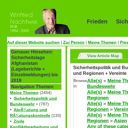
Frieden Sich
Auf dieser Website suchen
|
Zur Person
|
Meine Themen
|
Pre
Genauer Hinsehen:
View Article Map
Sicherheitslage
Afghanistan
Sicherheitspolitik und Bu
(Lageberichte +
und Regionen + Vereinte
Einzelmeldungen) bis
Alle(s)
»
Meine T
2019
Browse
in:
Bundeswehr
Navigation Themen
Alle(s)
»
Meine T
Meine Themen
(2454)
Regionen
•
Sicherheitspolitik und
Alle(s)
»
Meine T
Bundeswehr
+ (787)
Regionen
»
Verei
•
AbrÃ¼stung und
Alle(s)
»
Meine T
RÃ¼stungskontrolle
(133)
Regionen
»
Asien
•
Zivile
Any of these cate
Konfliktbearbeitung und