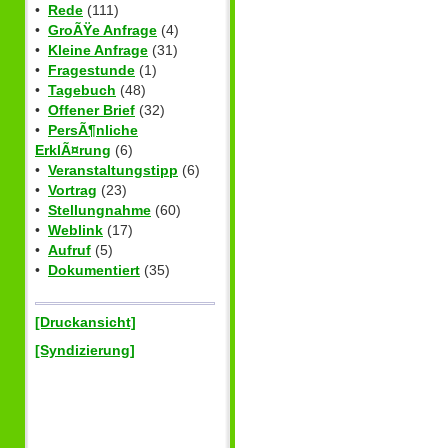
•
Rede
(111)
•
GroÃŸe Anfrage
(4)
•
Kleine Anfrage
(31)
•
Fragestunde
(1)
•
Tagebuch
(48)
•
Offener Brief
(32)
•
PersÃ¶nliche
ErklÃ¤rung
(6)
•
Veranstaltungstipp
(6)
•
Vortrag
(23)
•
Stellungnahme
(60)
•
Weblink
(17)
•
Aufruf
(5)
•
Dokumentiert
(35)
[Druckansicht]
[Syndizierung]