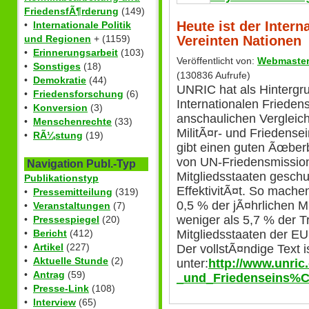
FriedensfÃ¶rderung
(149)
Heute ist der Intern
•
Internationale Politik
Vereinten Nationen
und Regionen
+ (1159)
•
Erinnerungsarbeit
(103)
Veröffentlicht von:
Webmaste
•
Sonstiges
(18)
(130836 Aufrufe)
•
Demokratie
(44)
UNRIC hat als Hintergr
•
Friedensforschung
(6)
Internationalen Frieden
•
Konversion
(3)
anschaulichen Vergleic
•
Menschenrechte
(33)
MilitÃ¤r- und Friedensei
•
RÃ¼stung
(19)
gibt einen guten Ãœber
von UN-Friedensmission
Navigation Publ.-Typ
Mitgliedsstaaten geschu
Publikationstyp
EffektivitÃ¤t. So mach
•
Pressemitteilung
(319)
0,5 % der jÃ¤hrlichen M
•
Veranstaltungen
(7)
weniger als 5,7 % der 
•
Pressespiegel
(20)
•
Bericht
(412)
Mitgliedsstaaten der EU
•
Artikel
(227)
Der vollstÃ¤ndige Text i
•
Aktuelle Stunde
(2)
unter:
http://www.unri
•
Antrag
(59)
_und_Friedenseins%C
•
Presse-Link
(108)
•
Interview
(65)