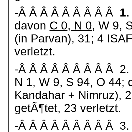
-Â Â Â Â Â Â Â Â Â
1.
davon
C 0, N 0
, W 9, 
(in Parvan), 31; 4 ISA
verletzt.
-Â Â Â Â Â Â Â Â Â 2. 
N 1, W 9, S 94, O 44; 
Kandahar + Nimruz), 2
getÃ¶tet, 23 verletzt.
-Â Â Â Â Â Â Â Â Â 3. 