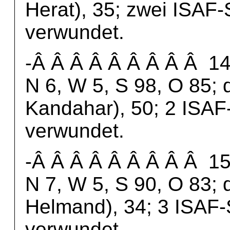
Herat), 35; zwei ISAF-
verwundet.
-Â Â Â Â Â Â Â Â Â 14.
N 6, W 5, S 98, O 85; 
Kandahar), 50; 2 ISAF
verwundet.
-Â Â Â Â Â Â Â Â Â 15.
N 7, W 5, S 90, O 83; 
Helmand), 34; 3 ISAF-
verwundet.