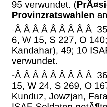
95 verwundet. (
PrÃ¤si
Provinzratswahlen
am
-Â Â Â Â Â Â Â Â Â 35.
6, W 15, S 227, O 140;
Kandahar), 49; 10 ISA
verwundet.
-Â Â Â Â Â Â Â Â Â 36.
15, W 24, S 269, O 167
Kunduz, Jowzjan, Fara
ISAF-Soldaten getÃ¶te