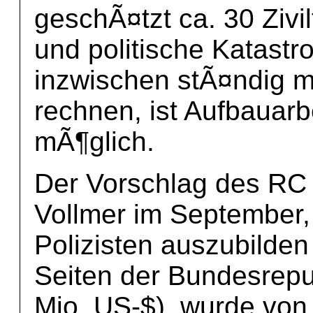
geschÃ¤tzt ca. 30 Zivi
und politische Katast
inzwischen stÃ¤ndig mi
rechnen, ist Aufbauarbe
mÃ¶glich.
Der Vorschlag des RC 
Vollmer im September,
Polizisten auszubilde
Seiten der Bundesrepu
Mio. US-$), wurde von