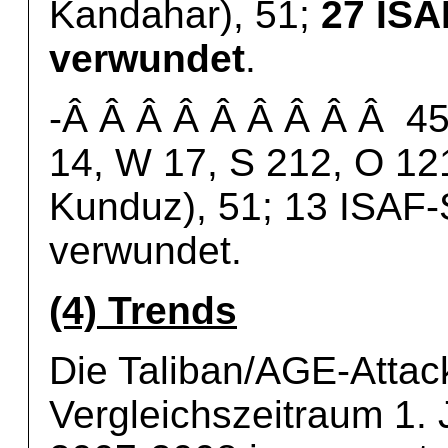
Kandahar), 51;
27 ISA
verwundet
.
-Â Â Â Â Â Â Â Â Â 45.
14, W 17, S 212, O 121
Kunduz), 51; 13 ISAF-
verwundet.
(4) Trends
Die Taliban/AGE-Attac
Vergleichszeitraum 1.