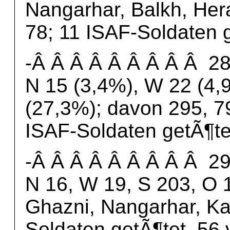
Nangarhar, Balkh, Her
78; 11 ISAF-Soldaten 
-Â Â Â Â Â Â Â Â Â 28.
N 15 (3,4%), W 22 (4,
(27,3%); davon 295, 79
ISAF-Soldaten getÃ¶te
-Â Â Â Â Â Â Â Â Â 29.
N 16, W 19, S 203, O 1
Ghazni, Nangarhar, Ka
Soldaten getÃ¶tet, 56