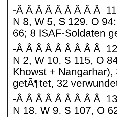
-Â Â Â Â Â Â Â Â Â 11.
N 8, W 5, S 129, O 94;
66; 8 ISAF-Soldaten g
-Â Â Â Â Â Â Â Â Â 12.
N 2, W 10, S 115, O 84
Khowst + Nangarhar), 
getÃ¶tet, 32 verwundet
-Â Â Â Â Â Â Â Â Â 13.
N 18, W 9, S 107, O 62