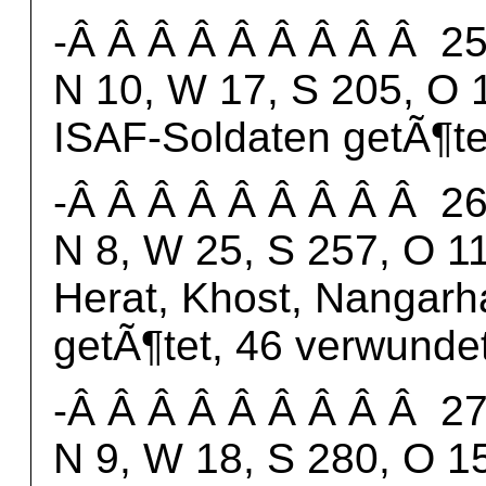
-Â Â Â Â Â Â Â Â Â 25.
N 10, W 17, S 205, O 
ISAF-Soldaten getÃ¶te
-Â Â Â Â Â Â Â Â Â 26.
N 8, W 25, S 257, O 11
Herat, Khost, Nangarh
getÃ¶tet, 46 verwundet
-Â Â Â Â Â Â Â Â Â 27.
N 9, W 18, S 280, O 15