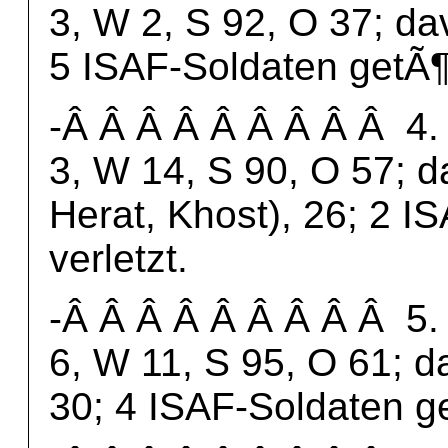
3, W 2, S 92, O 37; dav
5 ISAF-Soldaten getÃ¶t
-Â Â Â Â Â Â Â Â Â 4. 
3, W 14, S 90, O 57; d
Herat, Khost), 26; 2 I
verletzt.
-Â Â Â Â Â Â Â Â Â 5. 
6, W 11, S 95, O 61; d
30; 4 ISAF-Soldaten get