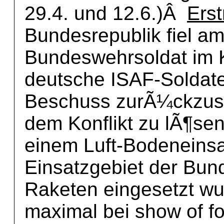
29.4. und 12.6.)Â
Erst
Bundesrepublik fiel am
Bundeswehrsoldat im 
deutsche ISAF-Soldate
Beschuss zurÃ¼ckzus
dem Konflikt zu lÃ¶se
einem Luft-Bodeneins
Einsatzgebiet der Bu
Raketen eingesetzt wu
maximal bei show of fo