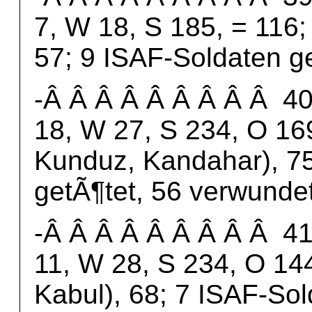
7, W 18, S 185, = 116;
57; 9 ISAF-Soldaten g
-Â Â Â Â Â Â Â Â Â 40.
18, W 27, S 234, O 169
Kunduz, Kandahar), 75
getÃ¶tet, 56 verwundet
-Â Â Â Â Â Â Â Â Â 41.
11, W 28, S 234, O 144
Kabul), 68; 7 ISAF-Sol