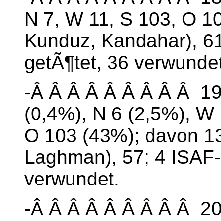
N 7, W 11, S 103, O 10
Kunduz, Kandahar), 61
getÃ¶tet, 36 verwundet
-Â Â Â Â Â Â Â Â Â 19
(0,4%), N 6 (2,5%), W 
O 103 (43%); davon 13
Laghman), 57; 4 ISAF-
verwundet.
-Â Â Â Â Â Â Â Â Â 20.