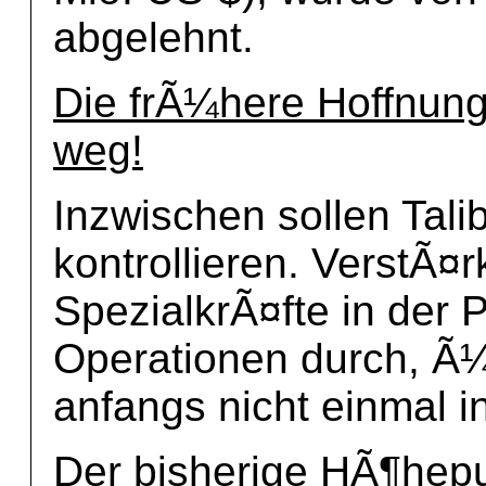
abgelehnt.
Die frÃ¼here Hoffnung
weg!
Inzwischen sollen Talib
kontrollieren. VerstÃ
SpezialkrÃ¤fte in der 
Operationen durch, Ã
anfangs nicht einmal i
Der bisherige HÃ¶hepu