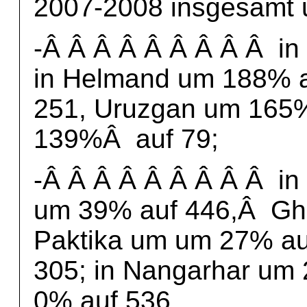
2007-2008 insgesamt 
-Â Â Â Â Â Â Â Â Â in
in Helmand um 188% a
251, Uruzgan um 165%
139%Â auf 79;
-Â Â Â Â Â Â Â Â Â i
um 39% auf 446,Â Gh
Paktika um um 27% au
305; in Nangarhar um 
0% auf 536,