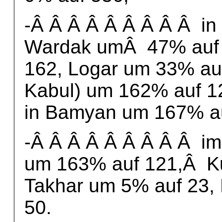
-Â Â Â Â Â Â Â Â Â in
Wardak umÂ 47% auf 
162, Logar um 33% auf
Kabul) um 162% auf 1
in Bamyan um 167% au
-Â Â Â Â Â Â Â Â Â i
um 163% auf 121,Â K
Takhar um 5% auf 23,
50.