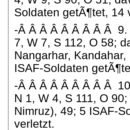
Soldaten getÃ¶tet, 14 v
-Â Â Â Â Â Â Â Â Â 9. 
7, W 7, S 112, O 58; d
Nangarhar, Kandahar, 
ISAF-Soldaten getÃ¶tet
-Â Â Â Â Â Â Â Â Â 10.
N 1, W 4, S 111, O 90;
Nimruz), 49; 5 ISAF-So
verletzt.