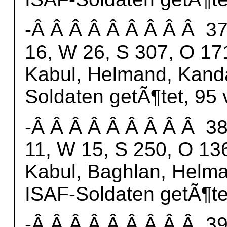
-Â Â Â Â Â Â Â Â Â 37.
16, W 26, S 307, O 171
Kabul, Helmand, Kanda
Soldaten getÃ¶tet, 95
-Â Â Â Â Â Â Â Â Â 38.
11, W 15, S 250, O 136
Kabul, Baghlan, Helma
ISAF-Soldaten getÃ¶te
-Â Â Â Â Â Â Â Â Â 39.