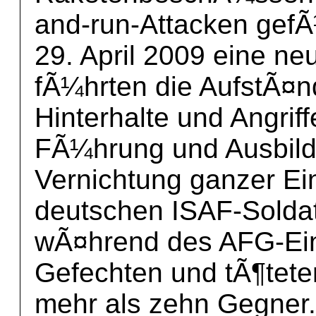
and-run-Attacken gefÃ
29. April 2009 eine ne
fÃ¼hrten die AufstÃ¤
Hinterhalte und Angriff
FÃ¼hrung und Ausbildu
Vernichtung ganzer Ein
deutschen ISAF-Solda
wÃ¤hrend des AFG-Ein
Gefechten und tÃ¶teten
mehr als zehn Gegner.