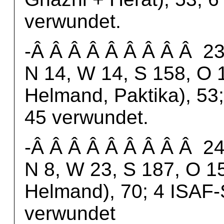
verwundet.
-Â Â Â Â Â Â Â Â Â 23.
N 14, W 14, S 158, O 1
Helmand, Paktika), 53;
45 verwundet.
-Â Â Â Â Â Â Â Â Â 24.
N 8, W 23, S 187, O 15
Helmand), 70; 4 ISAF-
verwundet