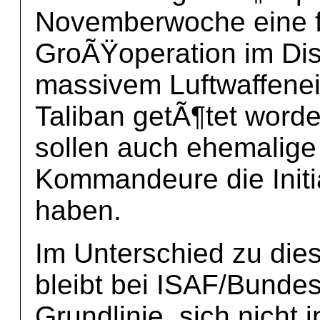
Novemberwoche eine 
GroÃŸoperation im Dis
massivem Luftwaffenei
Taliban getÃ¶tet worde
sollen auch ehemalig
Kommandeure die Init
haben.
Im Unterschied zu dies
bleibt bei ISAF/Bunde
Grundlinie, sich nicht 