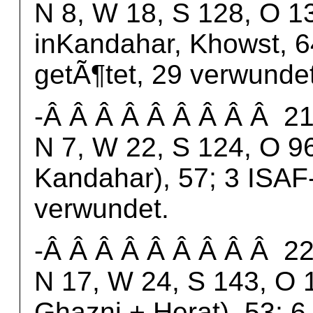
N 8, W 18, S 128, O 1
inKandahar, Khowst, 6
getÃ¶tet, 29 verwundet
-Â Â Â Â Â Â Â Â Â 21.
N 7, W 22, S 124, O 96
Kandahar), 57; 3 ISAF
verwundet.
-Â Â Â Â Â Â Â Â Â 22.
N 17, W 24, S 143, O 1
Ghazni + Herat), 53; 6