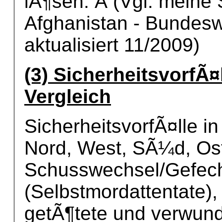
lÃ¶sen. Â (Vgl. meine
Afghanistan - Bundesw
aktualisiert 11/2009)
(3) SicherheitsvorfÃ¤
Vergleich
SicherheitsvorfÃ¤lle i
Nord, West, SÃ¼d, Os
Schusswechsel/Gefecht
(Selbstmordattentate),
getÃ¶tete und verwund