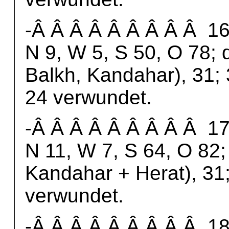
-Â Â Â Â Â Â Â Â Â 16.
N 9, W 5, S 50, O 78; 
Balkh, Kandahar), 31; 
24 verwundet.
-Â Â Â Â Â Â Â Â Â 17.
N 11, W 7, S 64, O 82;
Kandahar + Herat), 31
verwundet.
-Â Â Â Â Â Â Â Â Â 18.