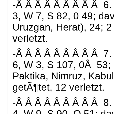
-Â Â Â Â Â Â Â Â Â 6. 
3, W 7, S 82, 0 49; da
Uruzgan, Herat), 24; 2
verletzt.
-Â Â Â Â Â Â Â Â Â 7. 
6, W 3, S 107, 0Â 53; 
Paktika, Nimruz, Kabul
getÃ¶tet, 12 verletzt.
-Â Â Â Â Â Â Â Â Â 8. 
4, W 9, S 90, O 51; da