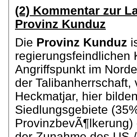
(2) Kommentar zur La
Provinz Kunduz
Die
Provinz Kunduz
i
regierungsfeindlichen 
Angriffspunkt im Nord
der Talibanherrschaft,
Heckmatjar, hier bilde
Siedlungsgebiete (35
ProvinzbevÃ¶lkerung)
der Zunahme des US-