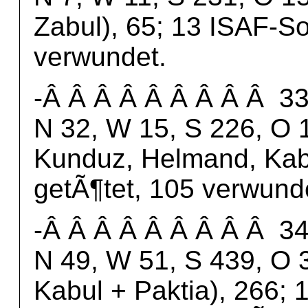
Zabul), 65; 13 ISAF-So
verwundet.
-Â Â Â Â Â Â Â Â Â 33
N 32, W 15, S 226, O 1
Kunduz, Helmand, Kabu
getÃ¶tet, 105 verwund
-Â Â Â Â Â Â Â Â Â 34
N 49, W 51, S 439, O 3
Kabul + Paktia), 266; 