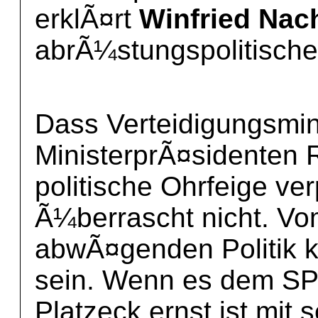
erklÃ¤rt
Winfried Nac
abrÃ¼stungspolitische
Dass Verteidigungsmin
MinisterprÃ¤sidenten R
politische Ohrfeige v
Ã¼berrascht nicht. Vom
abwÃ¤genden Politik k
sein. Wenn es dem SP
Platzeck ernst ist mit 