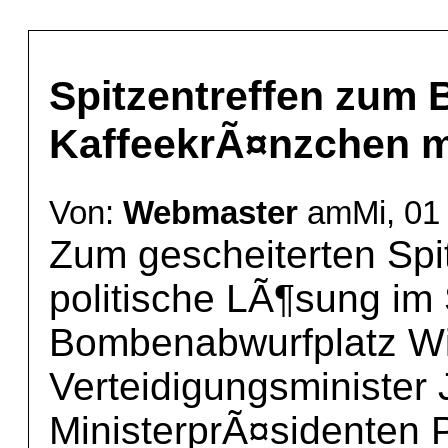
Spitzentreffen zum
KaffeekrÃ¤nzchen m
Von:
Webmaster
amMi, 01 
Zum gescheiterten Sp
politische LÃ¶sung im 
Bombenabwurfplatz Wi
Verteidigungsminister
MinisterprÃ¤sidenten P