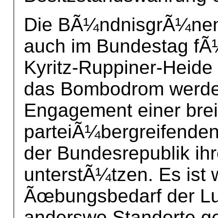
Die BÃ¼ndnisgrÃ¼nen 
auch im Bundestag fÃ¼
Kyritz-Ruppiner-Heide
das Bombodrom werden
Engagement einer brei
parteiÃ¼bergreifende
der Bundesrepublik ihr
unterstÃ¼tzen. Es ist 
Ãœbungsbedarf der Luft
anderswo Standorte ge