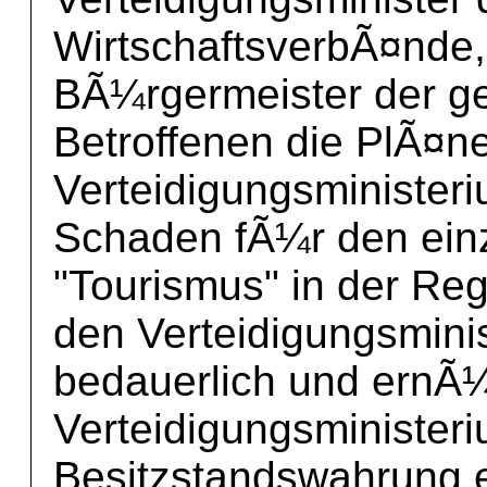
WirtschaftsverbÃ¤nde
BÃ¼rgermeister der g
Betroffenen die PlÃ¤n
Verteidigungsminister
Schaden fÃ¼r den ein
"Tourismus" in der Reg
den Verteidigungsminist
bedauerlich und ernÃ
Verteidigungsministeri
Besitzstandswahrung e