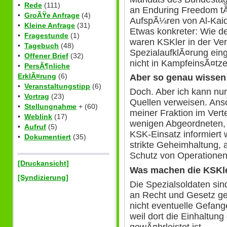
•
Rede
(111)
an Enduring Freedom tÃ
•
GroÃŸe Anfrage
(4)
AufspÃ¼ren von Al-Kai
•
Kleine Anfrage
(31)
Etwas konkreter: Wie 
•
Fragestunde
(1)
waren KSKler in der Ve
•
Tagebuch
(48)
SpezialaufklÃ¤rung eing
•
Offener Brief
(32)
nicht in KampfeinsÃ¤tze
•
PersÃ¶nliche
ErklÃ¤rung
(6)
Aber so genau wissen 
•
Veranstaltungstipp
(6)
Doch. Aber ich kann nur
•
Vortrag
(23)
Quellen verweisen. Ans
•
Stellungnahme
+ (60)
meiner Fraktion im Ver
•
Weblink
(17)
wenigen Abgeordneten,
•
Aufruf
(5)
KSK-Einsatz informiert 
•
Dokumentiert
(35)
strikte Geheimhaltung, 
Schutz von Operatione
[Druckansicht]
Was machen die KSKle
[Syndizierung]
Die Spezialsoldaten sin
an Recht und Gesetz ge
nicht eventuelle Gefang
weil dort die Einhaltung
gewÃ¤hrleistet ist.