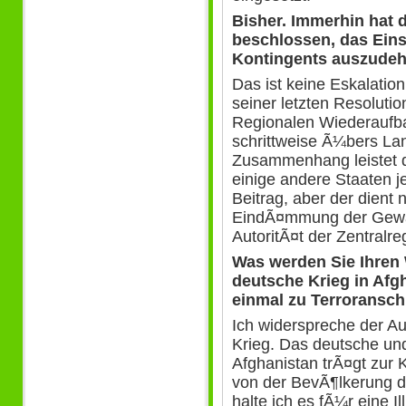
Bisher. Immerhin hat 
beschlossen, das Eins
Kontingents auszudeh
Das ist keine Eskalation
seiner letzten Resolut
Regionalen Wiederaufb
schrittweise Ã¼bers La
Zusammenhang leistet d
einige andere Staaten j
Beitrag, aber der dient 
EindÃ¤mmung der Gewal
AutoritÃ¤t der Zentralre
Was werden Sie Ihren
deutsche Krieg in Afg
einmal zu Terroransc
Ich widerspreche der A
Krieg. Das deutsche un
Afghanistan trÃ¤gt zur
von der BevÃ¶lkerung d
halte ich es fÃ¼r eine I