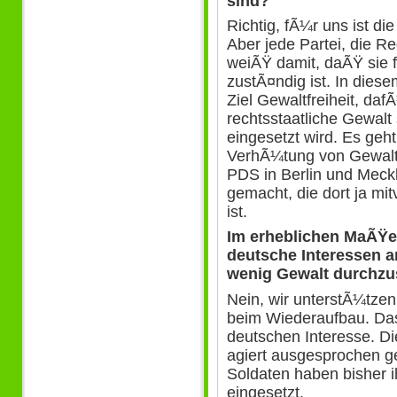
sind?
Richtig, fÃ¼r uns ist di
Aber jede Partei, die 
weiÃŸ damit, daÃŸ sie
zustÃ¤ndig ist. In die
Ziel Gewaltfreiheit, da
rechtsstaatliche Gewal
eingesetzt wird. Es ge
VerhÃ¼tung von Gewalt. 
PDS in Berlin und Mec
gemacht, die dort ja mit
ist.
Im erheblichen MaÃŸe..
deutsche Interessen 
wenig Gewalt durchzu
Nein, wir unterstÃ¼tzen
beim Wiederaufbau. Das 
deutschen Interesse. D
agiert ausgesprochen g
Soldaten haben bisher i
eingesetzt.