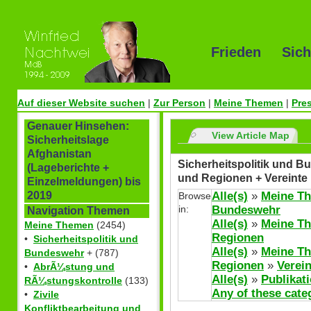
Frieden Sich
Auf dieser Website suchen
|
Zur Person
|
Meine Themen
|
Pre
Genauer Hinsehen:
View Article Map
Sicherheitslage
Afghanistan
Sicherheitspolitik und Bu
(Lageberichte +
und Regionen + Vereinte
Einzelmeldungen) bis
Alle(s)
»
Meine T
2019
Browse
in:
Bundeswehr
Navigation Themen
Alle(s)
»
Meine T
Meine Themen
(2454)
Regionen
•
Sicherheitspolitik und
Alle(s)
»
Meine T
Bundeswehr
+ (787)
Regionen
»
Verei
•
AbrÃ¼stung und
Alle(s)
»
Publikat
RÃ¼stungskontrolle
(133)
Any of these cate
•
Zivile
Konfliktbearbeitung und