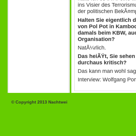
ins Visier des Terroris
der politischen BekÃ¤m
Halten Sie eigentlich
von Pol Pot in Kamb
damals beim KBW, auch
Organisation?
NatÃ¼rlich.
Das heiÃŸt, Sie sehe
durchaus kritisch?
Das kann man wohl sag
Interview: Wolfgang P
© Copyright 2013 Nachtwei