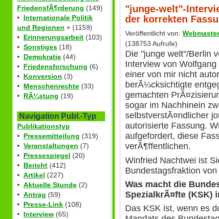
"junge-welt"-Intervi
FriedensfÃ¶rderung
(149)
der korrekten Fass
•
Internationale Politik
und Regionen
+ (1159)
Veröffentlicht von:
Webmaste
•
Erinnerungsarbeit
(103)
(138753 Aufrufe)
•
Sonstiges
(18)
Die "junge welt"/Berlin 
•
Demokratie
(44)
Interview von Wolfgang
•
Friedensforschung
(6)
einer von mir nicht auto
•
Konversion
(3)
berÃ¼cksichtigte entge
•
Menschenrechte
(33)
gemachten PrÃ¤zisieru
•
RÃ¼stung
(19)
sogar im Nachhinein zwe
selbstverstÃ¤ndlicher jo
Navigation Publ.-Typ
autorisierte Fassung. W
Publikationstyp
aufgefordert, diese Fas
•
Pressemitteilung
(319)
verÃ¶ffentlichen.
•
Veranstaltungen
(7)
•
Pressespiegel
(20)
Winfried Nachtwei ist Si
•
Bericht
(412)
Bundestagsfraktion vo
•
Artikel
(227)
Was macht die Bunde
•
Aktuelle Stunde
(2)
SpezialkrÃ¤fte (KSK) 
•
Antrag
(59)
•
Presse-Link
(108)
Das KSK ist, wenn es d
•
Interview
(65)
Mandats des Bundestage