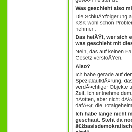
Was geschieht also m
Die SchluÃŸfolgerung a
KSK wohl schon Proble
nehmen.
Das heiÃŸt, wer sich 
was geschieht mit di
Nein, das auf keinen F
Gesetz verstoÃŸen.
Also?
Ich habe gerade auf de
SpezialaufklÃ¤rung, da
verdÃ¤chtiger Objekte
Zeit. Ich entnehme dem
hÃ¤tten, aber nicht dÃ¼
dafÃ¼r, die Totalgeheim
Ich habe lange nicht
geschaut. Steht da no
â€žbasisdemokratisch