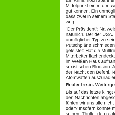
Ein Krimi, noch spannen
Mittelpunkt einer, den 
gut kennen. Ein unmögl
dass zwei in seinem St
weg.
"Der Präsident": Na we
natürlich. Der der USA.
unmöglicher Typ zu sein
Putschpläne schmieden.
geleistet: Hat die Müllt
Mitarbeiter flächendec
im Weißen Haus aufhäng
sexistischen Blödsinn. A
der Nacht den Befehl, 
Atomwaffen auszuradie
Realer Irrsin. Weiterg
Bis auf das letzte kling
den Nachrichten abgesch
fühlen wir uns alle nic
oder? Insofern könnte 
seinem Thriller den real