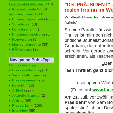
"Der PRÃ„SIDENT" - 
FriedensfÃ¶rderung
(149)
realen Irrsinn im W
•
Internationale Politik
und Regionen
+ (1159)
Veröffentlicht von:
Nachtwei
a
•
Erinnerungsarbeit
(103)
Aufrufe)
•
Sonstiges
(18)
So eine Parallelität zwis
•
Demokratie
(44)
•
Friedensforschung
(6)
Thriller ist mir noch nic
•
Konversion
(3)
britische Jounalist Jon
•
Menschenrechte
(33)
Guardian), der unter 
•
RÃ¼stung
(19)
schreibt. Vor gerade z
erschienen, als Tasch
Navigation Publ.-Typ
„Der
Publikationstyp
Ein Thriller, ganz di
•
Pressemitteilung
(319)
•
Veranstaltungen
(7)
•
Pressespiegel
(20)
Lesetipp von Winfr
•
Bericht
(412)
(Fotos auf
www.face
•
Artikel
(227)
•
Aktuelle Stunde
(2)
Am 21. Juli, vor zwölf Ta
•
Antrag
(59)
Präsident
“ von Sam Bou
•
Presse-Link
(108)
später stieß ich bei Dus
•
Interview
(65)
verschlang ihn.