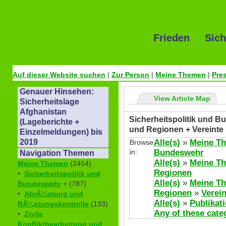
Frieden Sich
Auf dieser Website suchen
|
Zur Person
|
Meine Themen
|
Pre
Genauer Hinsehen:
View Article Map
Sicherheitslage
Afghanistan
Sicherheitspolitik und Bu
(Lageberichte +
und Regionen + Vereinte
Einzelmeldungen) bis
Alle(s)
»
Meine T
2019
Browse
in:
Bundeswehr
Navigation Themen
Alle(s)
»
Meine T
Meine Themen
(2454)
Regionen
•
Sicherheitspolitik und
Alle(s)
»
Meine T
Bundeswehr
+ (787)
Regionen
»
Verei
•
AbrÃ¼stung und
Alle(s)
»
Publikat
RÃ¼stungskontrolle
(133)
Any of these cate
•
Zivile
Konfliktbearbeitung und