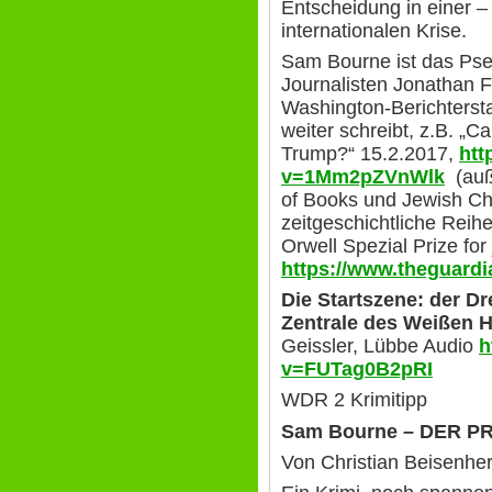
Entscheidung in einer –
internationalen Krise.
Sam Bourne ist das Pse
Journalisten Jonathan F
Washington-Berichtersta
weiter schreibt, z.B. „
Trump?“ 15.2.2017,
htt
v=1Mm2pZVnWlk
(auß
of Books und Jewish Chr
zeitgeschichtliche Reihe
Orwell Spezial Prize for
https://www.theguardi
Die Startszene: der Dr
Zentrale des Weißen 
Geissler, Lübbe Audio
h
v=FUTag0B2pRI
WDR 2 Krimitipp
Sam Bourne – DER P
Von Christian Beisenhe