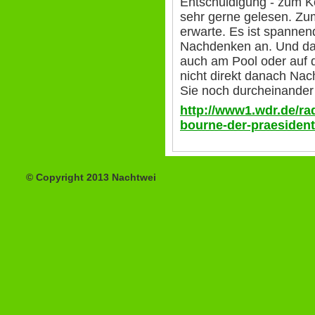
Entschuldigung - zum Ko
sehr gerne gelesen. Zuma
erwarte. Es ist spannend
Nachdenken an. Und das 
auch am Pool oder auf d
nicht direkt danach Na
Sie noch durcheinande
http://www1.wdr.de/r
bourne-der-praesident
© Copyright 2013 Nachtwei