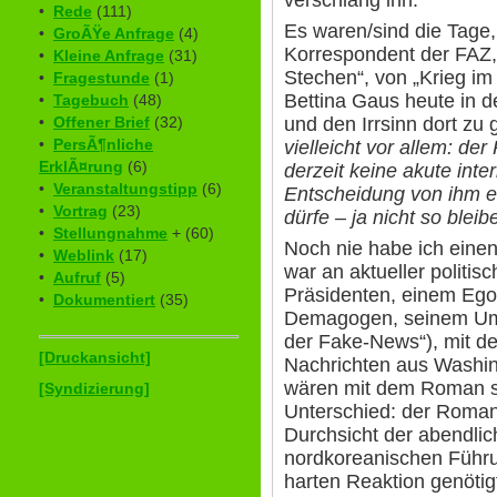
•
Rede
(111)
Es waren/sind die Tage
•
GroÃŸe Anfrage
(4)
Korrespondent der FAZ
•
Kleine Anfrage
(31)
Stechen“, von „Krieg im
•
Fragestunde
(1)
Bettina Gaus heute in d
•
Tagebuch
(48)
und den Irrsinn dort zu
•
Offener Brief
(32)
•
PersÃ¶nliche
vielleicht vor allem: de
ErklÃ¤rung
(6)
derzeit keine akute inte
•
Veranstaltungstipp
(6)
Entscheidung von ihm er
•
Vortrag
(23)
dürfe – ja nicht so bleib
•
Stellungnahme
+ (60)
Noch nie habe ich eine
•
Weblink
(17)
war an aktueller politis
•
Aufruf
(5)
Präsidenten, einem Eg
•
Dokumentiert
(35)
Demagogen, seinem Umf
der Fake-News“), mit 
[Druckansicht]
Nachrichten aus Washing
wären mit dem Roman sy
[Syndizierung]
Unterschied: der Roman-
Durchsicht der abendli
nordkoreanischen Führung
harten Reaktion genötig