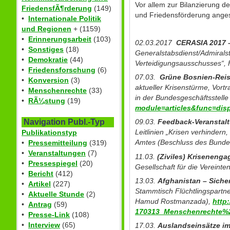
Vor allem zur Bilanzierung d
FriedensfÃ¶rderung
(149)
und Friedensförderung anges
•
Internationale Politik
und Regionen
+ (1159)
•
Erinnerungsarbeit
(103)
02.03.2017
CERASIA 2017 
•
Sonstiges
(18)
Generalstabsdienst/Admirals
•
Demokratie
(44)
Verteidigungsausschusses“
•
Friedensforschung
(6)
07.03.
Grüne Bosnien-Reis
•
Konversion
(3)
aktueller Krisenstürme, Vor
•
Menschenrechte
(33)
in der Bundesgeschäftsstelle
•
RÃ¼stung
(19)
module=articles&func=dis
Navigation Publ.-Typ
09.03.
Feedback-Veranstal
Leitlinien „Krisen verhindern
Publikationstyp
Amtes (Beschluss des Bundesk
•
Pressemitteilung
(319)
•
Veranstaltungen
(7)
11.03.
(Ziviles) Kriseneng
•
Pressespiegel
(20)
Gesellschaft für die Vereint
•
Bericht
(412)
13.03.
Afghanistan – Siche
•
Artikel
(227)
Stammtisch Flüchtlingspartn
•
Aktuelle Stunde
(2)
Hamud Rostmanzada),
http
•
Antrag
(59)
170313_Menschenrechte%2
•
Presse-Link
(108)
•
Interview
(65)
17.03.
Auslandseinsätze i