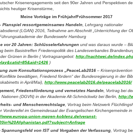
eutscher Krisenengagements seit den 90er Jahren und Perspektiven der
ichts heutiger Krisenstürme,
Meine Vorträge im Frühjahr/Frühsommer 2017
– Planspiel ressortgemeinsames Handeln
, Lehrgang nationaler
tabsdienst (LGAN) 2016, Teilnahme am Abschnitt „Unterrichtung der O
, Führungsakademie der Bundeswehr Hamburg
e vor 20 Jahren: Schlüsselerfahrungen
und was daraus wurde – Bil
trag beim Basistreffen Friedenspolitik des Landesverbandes Brandenbu
 der Grünen in Berlin ( Vortragsangebot:
http://nachtwei.de/index.ph
play&catid=85&aid=1426
)
tung zum Konsultationsprozess „PeaceLab2016
– Krisenprävention
, Konflikte bewältigen, Friedend fördern“ der Bundesregierung in der Bi
abinetts in April/Mai),
http://www.peacelab2016.de/peacelab2016/
agement, Friedensförderung und vernetztes Handeln
, Vortrag bei d
en Nationen (DGVN) in der Akademie Alt-Schmöckwitz bei Berlin,
http:/
rheits- und Menschenrechtslage
, Vortrag beim Netzwerk Flüchtling
er Vordereifel im Gemeindesaal der Evangelischen Kirchengemeinde i
://www.europa-union-mayen-koblenz.de/veranst-
0in%20Afghanistan.pdf?subject=Anfrage
m Spannungsfeld von IST und Vorgaben der Verfassung
, Vortrag be