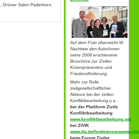
h, Grüner Salon Paderborn,
Auf dem Foto überreicht W.
Nachtwei den AutorInnen
seine 2008 erschienene
Broschüre zur Zivilen
Krisenprävention und
Friedensförderung.
Mehr zur Rolle
zivilgesellschaftlicher
Akteure bei der zivilen
Konfliktbearbeitung u.a.:
bei der Plattform Zivile
Konfliktbearbeitung
www.konfliktbearbeitung.net
bei ZIVIK
www.ifa.de/forderprogramme/zivi
beim Forum Ziviler