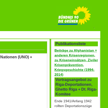
Publikationsliste
Beiträge zu Afghanistan +
anderen Krisenregionen,
e Nationen (UNO) +
zu Kriseneinsätzen, Ziviler
Krisenprävention,
Kriegsgeschichte (1994-
2014)
Vortragsangebot zu
Riga-Deportationen,
Ghetto Riga + Dt. Riga-
Komitee
Ende 1941/Anfang 1942
rollten Deportationszüge