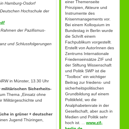
einer Themenseite
ng in Hamburg-Osdorf
Prinzipien, Akteure und
r Deutschen Hochschule der
Instrumente des
Krisenmanagements vor.
pdf
Bei einem Kolloquium im
 im Rahmen der Pazifismus-
Bundestag in Berlin wurde
die Schrift einem
Fachpublikum vorgestellt.
lanz und Schlussfolgerungen
Erstellt von AutorInnen des
Zentrums Internationale
Friedenseinsätze ZIF und
der Stiftung Wissenschaft
und Politik SWP ist die
"Toolbox" ein wichtiger
g NRW in Münster, 13.30 Uhr
Beitrag zur friedens- und
sicherheitspolitischen
r militärischen Sicherheits-
Grundbildung auf einem
m zum Thema „Einsatz ohne
Politikfeld, wo die
r Militärgeschichte und
Analphabetenrate in der
Gesellschaft, aber auch in
üche in grüner + deutscher
Medien und Politik sehr
rünen Jugend Thüringen,
hoch ist. ...
www.zif-
berlin.de