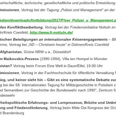
, wirtschaftliche, technische, gesellschaftliche und politische Entwicklu
eimissionen
, Vortrag bei der Tagung „Polizei und Management“ an de
edien/downloads/fortbildung/2017/Flyer_Polizei_u_Management.
ilen Konfliktbearbeitung
, Vortrag bei der Friedensinitiative Nottuln
ln/Kreis Coesfeld,
http://www.fi-nottuln.de/
tschen Beteiligungen an internationalen Krisenengagements
– Bi
ürme, Vortrag bei „ND – Christsein heute“ in Dülmen/Kreis Coesfeld
 Afghanistan
, Grüne NRW u.a., Düsseldorf
um Maikovskis-Prozess
(1990-1994), Villa ten Hompel in Münster
nistan?
Vortrag beim Forum Eine Welt in Daun/Eifel, 19.00 Uhr
eimissionen
, Vortrag in der Fachhochschule für öffentliche Verwaltun
 Krieg, und keiner sieht hin – Gibt es eine systematische Debatte zu
g bei der 58. Internationalen Tagung für Militärgeschichte in Potsda
 und Semantiken zur Geschichte der Bundeswehr nach 1990“, Zentrum fü
undeswehr
rheitspolitische Erfahrungs- und Lernprozesse, Brüche und Umbr
gung und Friedensförderung
, Vortrag beim Mitte Ost Kongress der G
nd Brandenburg