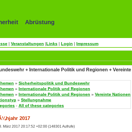
herheit Abrüstung
esse
|
Veranstaltungen
|
Links
|
Login
|
Impressum
Bundeswehr + Internationale Politik und Regionen + Vereint
Themen
»
Sicherheitspolitik und Bundeswehr
Themen
»
Internationale Politik und Regionen
Themen
»
Internationale Politik und Regionen
»
Vereinte Nationen
tionstyp
»
Stellungnahme
tegories
-
All of these categories
Ã¼hjahr 2017
. März 2017 20:17:52 +02:00 (148301 Aufrufe)