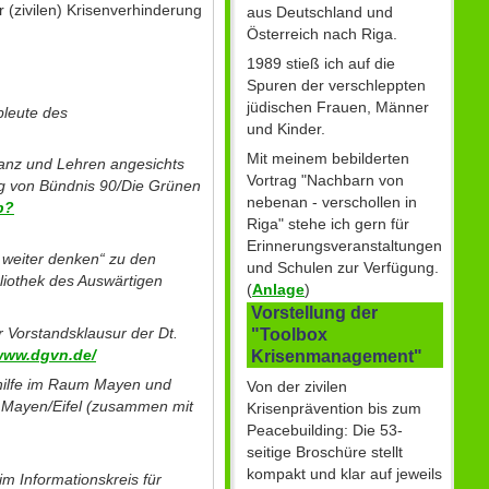
 (zivilen) Krisenverhinderung
aus Deutschland und
Österreich nach Riga.
1989 stieß ich auf die
Spuren der verschleppten
jüdischen Frauen, Männer
bleute des
und Kinder.
Mit meinem bebilderten
anz und Lehren angesichts
Vortrag "Nachbarn von
rg von Bündnis 90/Die Grünen
nebenan - verschollen in
p?
Riga" stehe ich gern für
Erinnerungsveranstaltungen
 weiter denken“ zu den
und Schulen zur Verfügung.
bliothek des Auswärtigen
(
Anlage
)
Vorstellung der
er Vorstandsklausur der Dt.
"Toolbox
/www.dgvn.de/
Krisenmanagement"
shilfe im Raum Mayen und
Von der zivilen
n Mayen/Eifel (zusammen mit
Krisenprävention bis zum
Peacebuilding: Die 53-
seitige Broschüre stellt
kompakt und klar auf jeweils
im Informationskreis für