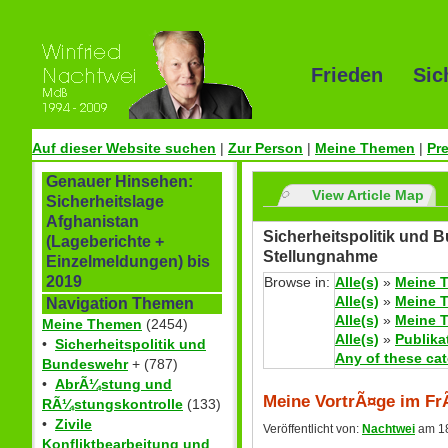
Frieden Sic
Auf dieser Website suchen
|
Zur Person
|
Meine Themen
|
Pr
Genauer Hinsehen:
View Article Map
Sicherheitslage
Afghanistan
Sicherheitspolitik und 
(Lageberichte +
Stellungnahme
Einzelmeldungen) bis
2019
Browse in:
Alle(s)
»
Meine 
Alle(s)
»
Meine 
Navigation Themen
Alle(s)
»
Meine 
Meine Themen
(2454)
Alle(s)
»
Publika
•
Sicherheitspolitik und
Any of these ca
Bundeswehr
+ (787)
•
AbrÃ¼stung und
Meine VortrÃ¤ge im Fr
RÃ¼stungskontrolle
(133)
•
Zivile
Veröffentlicht von:
Nachtwei
am 18
Konfliktbearbeitung und