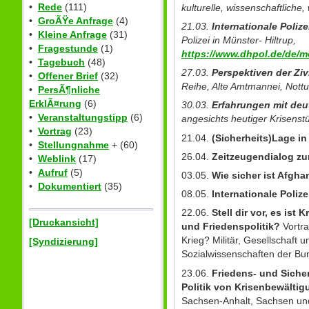
•
Rede
(111)
kulturelle, wissenschaftliche
•
GroÃŸe Anfrage
(4)
21.03.
Internationale Poliz
•
Kleine Anfrage
(31)
Polizei in Münster- Hiltrup,
•
Fragestunde
(1)
https://www.dhpol.de/de/m
•
Tagebuch
(48)
27.03.
Perspektiven der Ziv
•
Offener Brief
(32)
Reihe, Alte Amtmannei, Nottu
•
PersÃ¶nliche
ErklÃ¤rung
(6)
30.03.
Erfahrungen mit deu
•
Veranstaltungstipp
(6)
angesichts heutiger Krisenst
•
Vortrag
(23)
21.04.
(Sicherheits)Lage in
•
Stellungnahme
+ (60)
26.04.
Zeitzeugendialog z
•
Weblink
(17)
•
Aufruf
(5)
03.05.
Wie sicher ist Afgha
•
Dokumentiert
(35)
08.05.
Internationale Poliz
22.06.
Stell dir vor, es ist
[Druckansicht]
und Friedenspolitik?
Vortra
Krieg? Militär, Gesellschaft
[Syndizierung]
Sozialwissenschaften der B
23.06.
Friedens- und Siche
Politik von Krisenbewälti
Sachsen-Anhalt, Sachsen u