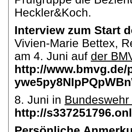
Heckler&Koch.
Interview zum Start
Vivien-Marie Bettex, 
am 4. Juni auf
der BM
http://www.bmvg.de
ywe5py8NIpPQpWBn
8. Juni in
Bundeswehr 
http://s337251796.on
Persönliche Anmerk