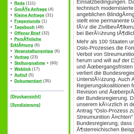
Einsatzbedingungen. Da
•
Rede
(111)
technisch modernisierte
•
GroÃŸe Anfrage
(4)
angeblichen BlindgÃ¤ng
•
Kleine Anfrage
(31)
stellt eine permanente
•
Fragestunde
(1)
fÃ¼r die ZivilbevÃ¶lker
•
Tagebuch
(48)
bei BerÃ¼hrung tÃ¶dlich
•
Offener Brief
(32)
•
PersÃ¶nliche
Mehr als 100 Staaten 
ErklÃ¤rung
(6)
Oslo-Prozesses die Fo
•
Veranstaltungstipp
(6)
Verbot von Streumunitio
•
Vortrag
(23)
herum und will auf der
•
Stellungnahme
+ (60)
und Ãœbergangsfristen 
•
Weblink
(17)
verliert die Bundesregie
•
Aufruf
(5)
UnterstÃ¼tzung. Auch 
•
Dokumentiert
(35)
Regierungskoalitionen f
Revision und ÃœberprÃ¼
[Druckansicht]
der Bundesregierung. Das
unserem kÃ¼rzlich in d
[Syndizierung]
Antrag "Oslo-Prozess z
Streumunition Ã¤chten" 
Bundesregierung, dass 
Ã¶sterreichischen Beispi