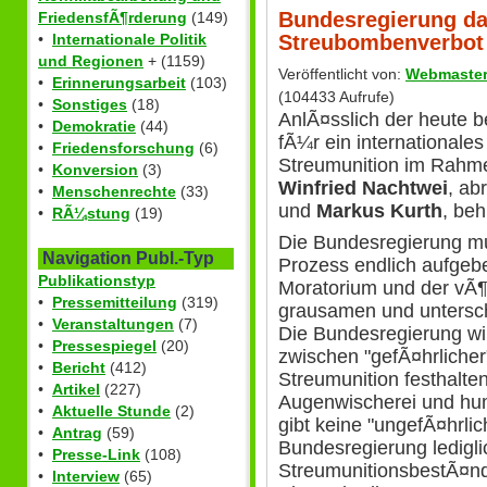
Bundesregierung da
FriedensfÃ¶rderung
(149)
Streubombenverbot 
•
Internationale Politik
und Regionen
+ (1159)
Veröffentlicht von:
Webmaste
•
Erinnerungsarbeit
(103)
(104433 Aufrufe)
•
Sonstiges
(18)
AnlÃ¤sslich der heute 
•
Demokratie
(44)
fÃ¼r ein international
•
Friedensforschung
(6)
Streumunition im Rahme
•
Konversion
(3)
Winfried Nachtwei
, ab
•
Menschenrechte
(33)
und
Markus Kurth
, beh
•
RÃ¼stung
(19)
Die Bundesregierung mu
Navigation Publ.-Typ
Prozess endlich aufgebe
Publikationstyp
Moratorium und der vÃ¶l
•
Pressemitteilung
(319)
grausamen und untersc
•
Veranstaltungen
(7)
Die Bundesregierung wil
•
Pressespiegel
(20)
zwischen "gefÃ¤hrlicher
•
Bericht
(412)
Streumunition festhalten
•
Artikel
(227)
Augenwischerei und hu
•
Aktuelle Stunde
(2)
gibt keine "ungefÃ¤hrlic
•
Antrag
(59)
Bundesregierung ledigli
•
Presse-Link
(108)
StreumunitionsbestÃ¤n
•
Interview
(65)