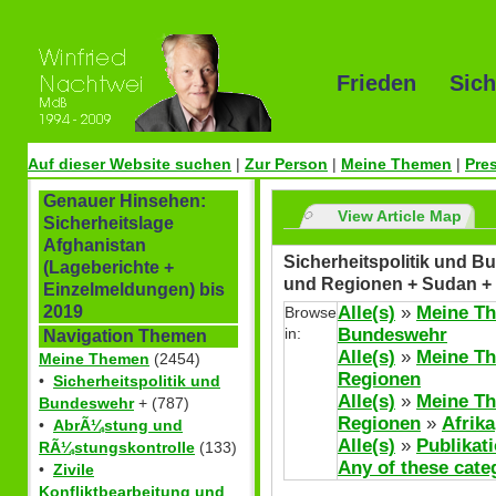
Frieden Sich
Auf dieser Website suchen
|
Zur Person
|
Meine Themen
|
Pre
Genauer Hinsehen:
View Article Map
Sicherheitslage
Afghanistan
Sicherheitspolitik und Bu
(Lageberichte +
und Regionen + Sudan +
Einzelmeldungen) bis
Alle(s)
»
Meine T
2019
Browse
in:
Bundeswehr
Navigation Themen
Alle(s)
»
Meine T
Meine Themen
(2454)
Regionen
•
Sicherheitspolitik und
Alle(s)
»
Meine T
Bundeswehr
+ (787)
Regionen
»
Afrika
•
AbrÃ¼stung und
Alle(s)
»
Publikat
RÃ¼stungskontrolle
(133)
Any of these cate
•
Zivile
Konfliktbearbeitung und