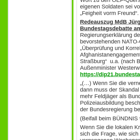
Wort zu den OEF-Quersc
eigenen Soldaten sei vo
„Feigheit vorm Freun
Redeauszug MdB Jürgen
Bundestagsdebatte am
Regierungserklärung de
bevorstehenden NATO-G
„Überprüfung und Korrek
Afghanistanengagement
Straßburg“ u.a. (nach 
Außenminister Westerwel
https://dip21.bundesta
„(…) Wenn Sie die verne
dann muss der Skandal 
mehr Feldjäger als Bund
Polizeiausbildung beschä
der Bundesregierung bei
(Beifall beim BÜNDNI
Wenn Sie die lokalen Krä
sich die Frage, wie sich