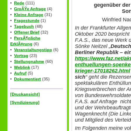
•
Rede
(111)
gegenüber der
•
GroÃŸe Anfrage
(4)
Son
•
Kleine Anfrage
(31)
Winfried Na
•
Fragestunde
(1)
•
Tagebuch
(48)
In der Frankfurter Allg
•
Offener Brief
(32)
Oktober 2020 bespricht J
•
PersÃ¶nliche
F.A.S., das neue Werk d
ErklÃ¤rung
(6)
Sönke Neitzel „
Deutsch
•
Veranstaltungstipp
(6)
Berliner Republik – ei
•
Vortrag
(23)
https://www.faz.net/a
•
Stellungnahme
(60)
enthuellungen-soenke
•
Weblink
(17)
krieger-17018262.html
•
Aufruf
(5)
sich
“ geht die Rezensen
•
Dokumentiert
(35)
spektakulären Enthüllun
Kriegsverbrechen der Am
[Druckansicht]
von Bundeswehrsoldaten
F.A.S. auf Anfrage nich
[Syndizierung]
und der Wehrbeauftragt
Wagenknecht (Die Link
und Mitglied des Verte
Im Folgenden meine vol