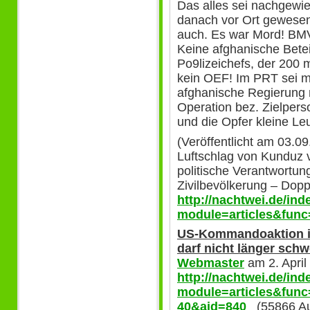
Das alles sei nachgewi
danach vor Ort gewese
auch. Es war Mord! BMVg-
Keine afghanische Bete
Po9lizeichefs, der 200 m
kein OEF! Im PRT sei man
afghanische Regierung 
Operation bez. Zielpers
und die Opfer kleine Leu
(Veröffentlicht am 03.0
Luftschlag von Kunduz v
politische Verantwortun
Zivilbevölkerung – Dop
http://nachtwei.de/in
module=articles&func
US-Kommandoaktion i
darf nicht länger schw
Webmaster
am 2. April
http://nachtwei.de/in
module=articles&func
40&aid=840
(55866 Auf