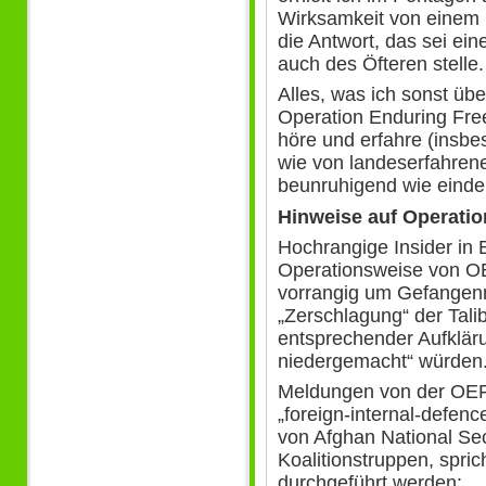
Wirksamkeit von einem U
die Antwort, das sei ein
auch des Öfteren stelle.
Alles, was ich sonst über
Operation Enduring Fre
höre und erfahre (insbe
wie von landeserfahrene
beunruhigend wie eindeu
Hinweise auf Operati
Hochrangige Insider in 
Operationsweise von OE
vorrangig um Gefange
„Zerschlagung“ der Tali
entsprechender Aufklär
niedergemacht“ würden
Meldungen von der OE
„foreign-internal-defen
von Afghan National Se
Koalitionstruppen, spri
durchgeführt werden: