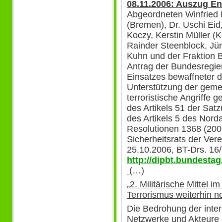
08.11.2006: Auszug E
Abgeordneten Winfried 
(Bremen), Dr. Uschi Eid
Koczy, Kerstin Müller (
Rainder Steenblock, Jürg
Kuhn und der Fraktio
Antrag der Bundesregie
Einsatzes bewaffneter de
Unterstützung der gem
terroristische Angriffe
des Artikels 51 der Sat
des Artikels 5 des Norda
Resolutionen 1368 (200
Sicherheitsrats der Ver
25.10.2006, BT-Drs. 16
http://dipbt.bundesta
(…)
„2. Militärische Mittel 
Terrorismus weiterhin n
Die Bedrohung der inter
Netzwerke und Akteure d