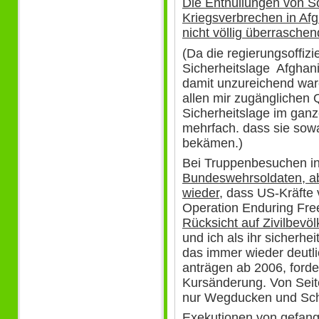
Die Enthüllungen von S
Kriegsverbrechen in Afg
nicht völlig überraschen
(Da die regierungsoffizi
Sicherheitslage Afghan
damit unzureichend ware
allen mir zugänglichen 
Sicherheitslage im ganz
mehrfach. dass sie sow
bekämen.)
Bei Truppenbesuchen in
Bundeswehrsoldaten, ab
wieder
, dass US-Kräfte
Operation Enduring Fr
Rücksicht auf Zivilbev
und ich als ihr sicherhei
das immer wieder deutl
anträgen ab 2006, forde
Kursänderung. Von Seit
nur Wegducken und Sc
Exekutionen von gefang