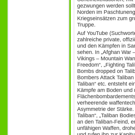
gezwungen werden soll
Norden im Paschtunenge
Kriegseinsätzen zum gr
Truppe.
Auf YouTube (Suchworte
zahlreiche private, offi
und den Kämpfen in San
sehen. In „Afghan War –
Vikings – Mountain Warr
Freedom“, „Fighting Tal
Bombs dropped on Taliba
Bombers Attack Taliban 
Taliban“ etc. entsteht ei
Kämpfe am Boden und mi
Flächenbombardements a
verheerende waffentech
Asymmetrie der Stärke. F
Taliban“, „Taliban Bodie
an den Taliban-Feind, e
unfähigen Waffen, droh
und rufen ihn zur Kapitu