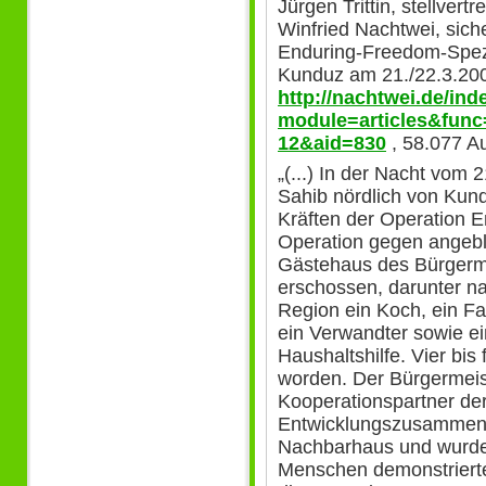
Jürgen Trittin, stellvert
Winfried Nachtwei, siche
Enduring-Freedom-Spezi
Kunduz am 21./22.3.200
http://nachtwei.de/in
module=articles&func
12&aid=830
, 58.077 Au
„(...) In der Nacht vom 
Sahib nördlich von Kun
Kräften der Operation E
Operation gegen angebl
Gästehaus des Bürgerm
erschossen, darunter n
Region ein Koch, ein F
ein Verwandter sowie e
Haushaltshilfe. Vier bis 
worden. Der Bürgermeis
Kooperationspartner de
Entwicklungszusammenar
Nachbarhaus und wurde 
Menschen demonstrierte