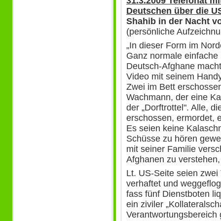
31.3.2009 Telefonat m
Deutschen über die U
Shahib in der Nacht v
(persönliche Aufzeichn
„In dieser Form im Nord
Ganz normale einfache L
Deutsch-Afghane macht
Video mit seinem Handy.
Zwei im Bett erschossen
Wachmann, der eine Kala
der „Dorftrottel". Alle,
erschossen, ermordet, e
Es seien keine Kalasch
Schüsse zu hören gewes
mit seiner Familie ver
Afghanen zu verstehen, e
Lt. US-Seite seien zwei
verhaftet und weggeflog
fass fünf Dienstboten li
ein ziviler „Kollateral
Verantwortungsbereich g