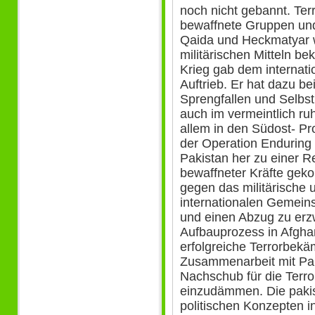
noch nicht gebannt. Terr
bewaffnete Gruppen und 
Qaida und Heckmatyar w
militärischen Mitteln b
Krieg gab dem internati
Auftrieb. Er hat dazu be
Sprengfallen und Selbst
auch im vermeintlich r
allem in den Südost- P
der Operation Enduring
Pakistan her zu einer R
bewaffneter Kräfte gek
gegen das militärische 
internationalen Gemeins
und einen Abzug zu erzw
Aufbauprozess in Afghan
erfolgreiche Terrorbekäm
Zusammenarbeit mit Pak
Nachschub für die Terr
einzudämmen. Die paki
politischen Konzepten in