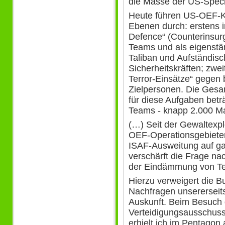
die Masse der US-Specia
Heute führen US-OEF-Kr
Ebenen durch: erstens 
Defence“ (Counterinsur
Teams und als eigenstä
Taliban und Aufständis
Sicherheitskräften; zwe
Terror-Einsätze“ gegen
Zielpersonen. Die Gesa
für diese Aufgaben bet
Teams - knapp 2.000 M
(…) Seit der Gewaltexpl
OEF-Operationsgebiete
ISAF-Ausweitung auf gan
verschärft die Frage n
der Eindämmung von Ter
Hierzu verweigert die B
Nachfragen unsererseits
Auskunft. Beim Besuch 
Verteidigungsausschus
erhielt ich im Pentagon