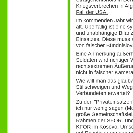
Kriegsverbrechen in Afg
Fall der USA.
Im kommenden Jahr wird
alt. Überfällig ist eine
und unabhängige Bilanz
Einsatzes. Diese muss 
von falscher Bündnislo
Eine Anmerkung außerha
Soldaten wird richtiger 
rechtsextremen Äußer
nicht in falscher Kamera
Wie will man das glaub
Stillschweigen und Weg
Verbündeten erwartet?
Zu den "Privateinsätze
ich nur wenig sagen (Md
große Gemeinschaftslei
Rahmen der SFOR- und
KFOR im Kosovo. Umso m
auf Privatisierung von m