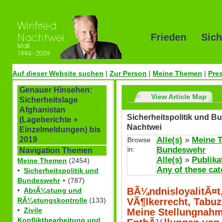
Frieden Sich
Auf dieser Website suchen
|
Zur Person
|
Meine Themen
|
Pre
Genauer Hinsehen:
View Article Map
Sicherheitslage
Afghanistan
Sicherheitspolitik und B
(Lageberichte +
Nachtwei
Einzelmeldungen) bis
Alle(s)
»
Meine 
2019
Browse
in:
Bundeswehr
Navigation Themen
Alle(s)
»
Publika
Meine Themen
(2454)
Any of these cat
•
Sicherheitspolitik und
Bundeswehr
+ (787)
BÃ¼ndnisloyalitÃ¤t
•
AbrÃ¼stung und
VÃ¶lkerrecht, Tabuz
RÃ¼stungskontrolle
(133)
•
Zivile
Meine Stellungnahm
Konfliktbearbeitung und