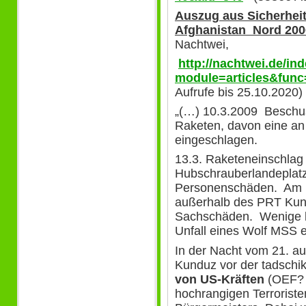
Auszug aus Sicherheit
Afghanistan
Nord 2006
Nachtwei,
http://nachtwei.de/in
module=articles&func
Aufrufe bis 25.10.2020)
„(…) 10.3.2009 Beschus
Raketen, davon eine a
eingeschlagen.
13.3. Raketeneinschla
Hubschrauberlandeplatz
Personenschäden. Am 1
außerhalb des PRT Kun
Sachschäden. Wenige 
Unfall eines Wolf MSS e
In der Nacht vom 21. au
Kunduz vor der tadschi
von US-Kräften
(OEF? 
hochrangigen Terrorist