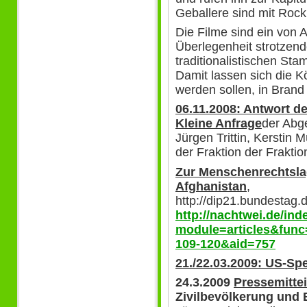
Geballere sind mit Rock
Die Filme sind ein von A
Überlegenheit strotzende
traditionalistischen St
Damit lassen sich die 
werden sollen, in Brand
06.11.2008: Antwort d
Kleine Anfrage
der Abg
Jürgen Trittin, Kerstin 
der Fraktion der Frak
Zur Menschenrechtslag
Afghanistan
,
http://dip21.bundestag.
http://nachtwei.de/in
module=articles&func
109-120&aid=757
21./22.03.2009: US-Sp
24.3.2009
Pressemitte
Zivilbevölkerung und