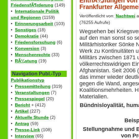
EnthÃ¼llungen von 
FriedensfÃ¶rderung
(149)
Frankfurter Allgem
•
Internationale Politik
Veröffentlicht von:
Nachtwei
a
und Regionen
(1159)
(76255 Aufrufe)
•
Erinnerungsarbeit
(103)
•
Sonstiges
(18)
Wegsehen bei Kriegsve
•
Demokratie
(44)
auf den man sonst so s
•
Friedensforschung
(6)
Militärhistoriker Sönke 
•
Konversion
(3)
Werk zu Kontinuitäten 
•
Menschenrechte
(33)
Militärs zwischen 1871 
•
RÃ¼stung
(19)
völkerrechtswidrigen Ei
Afghanistan. Seit 2006 
Navigation Publ.-Typ
das immer wieder deutlic
Publikationstyp
gegen die Wand, anges
•
Pressemitteilung
(319)
Koalitionsmehrheiten. 
•
Veranstaltungen
(7)
Materialien.
•
Pressespiegel
(20)
Bündnisloyalität, hum
•
Bericht
+ (412)
•
Artikel
(227)
•
Aktuelle Stunde
(2)
Beisp
•
Antrag
(59)
Stellungnahme und B
•
Presse-Link
(108)
von Pr
•
Interview
(65)