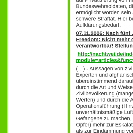
Bundeswehrsoldaten, di
ermöglicht worden sein 
schwere Straftat. Hier b
Aufklärungsbedarf.
07.11.2006: Nach fünf
Freedom:
Nicht mehr 
verantwortbar!
Stellu
http://nachtwei.de/in
module=articles&func
(…) - Aussagen von zivi
Experten und afghanisc
übereinstimmend darauf
durch die Art und Weise
Zivilbevölkerung (mange
Werten) und durch die 
Operationsführung (Hinw
unverhältnismäßige Luft
Gefangene zu machen, u
Opfer) mehr zur Eskalat
als zur Eindämmung von