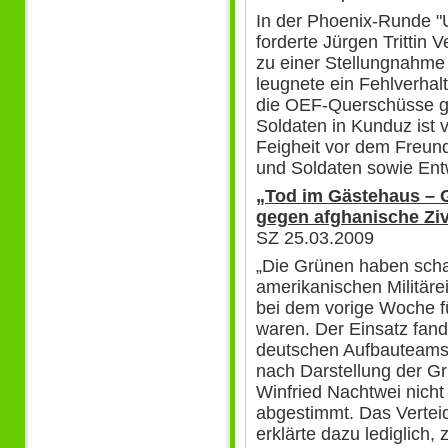
In der Phoenix-Runde "
forderte Jürgen Trittin 
zu einer Stellungnahme 
leugnete ein Fehlverhal
die OEF-Querschüsse ge
Soldaten in Kunduz ist v
Feigheit vor dem Freund
und Soldaten sowie Entw
„Tod im Gästehaus – G
gegen afghanische Ziv
SZ 25.03.2009
„Die Grünen haben schar
amerikanischen Militäre
bei dem vorige Woche fü
waren. Der Einsatz fand
deutschen Aufbauteams 
nach Darstellung der Grü
Winfried Nachtwei nic
abgestimmt. Das Verteid
erklärte dazu lediglich