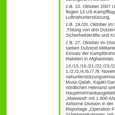
z.B. 10. Oktober 2007 U
flogen 13 US-Kampfflu
Luftnahunterstützung,
z.B. 19./20. Oktober im
‚Tötung von drei Dutzen
Sicherheitskräfte und Ko
z.B. 27. Oktober im Dis
sieben Dutzend Militant
Einsatz der Kampfdrohn
Raketen in Afghanistan.
13./15./16./21./22./23./
1./2./3./4./6./7./8. Nove
nahunterstützungseinsä
Musa Qalah, Kajaki-Da
nördlichen Helmand se
Hauptmohnanbaugebiet.
„Maiwand“ mit 1.800 AN
Airborne Division in der
Reportage „Operation Fo
Scheinexekutionen, mit