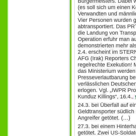
Bürgermeisters. Dabei 
(es soll sich um einen 
Verwandten und männlic
Vier Personen wurden
abtransportiert. Das PR
die Landung von Transp
Operation erfuhr man a
demonstrierten mehr al
2.4. erscheint im STER
AFG (Irak) Reporters Ch
regelrechte Exekution!
das Ministerium werden 
Presseverlautbarung be
verlässlichen Deutsche
erlogen. Vgl. „IWPR Pr
Kunduz Killings“, 16.4.,
24.3. bei Überfall auf 
Geldtransporter südlich
Angreifer getötet. (…)
27.3. bei einem Hinterha
getötet. Zwei US-Sold