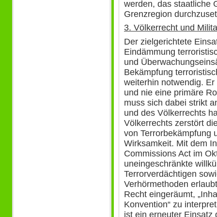
werden, das staatliche
Grenzregion durchzuset
3. Völkerrecht und Mili
Der zielgerichtete Einsat
Eindämmung terroristisc
und Überwachungseinsät
Bekämpfung terroristisc
weiterhin notwendig. Er
und nie eine primäre Ro
muss sich dabei strikt
und des Völkerrechts ha
Völkerrechts zerstört d
von Terrorbekämpfung un
Wirksamkeit. Mit dem Ink
Commissions Act im Ok
uneingeschränkte willkü
Terrorverdächtigen sowi
Verhörmethoden erlaubt
Recht eingeräumt, „Inh
Konvention“ zu interpre
ist ein erneuter Einsat