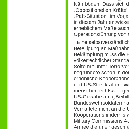
Nährböden. Dass sich d
„Oppositionellen Kräfte
„Patt-Situation" im Vorj
in diesem Jahr entwickel
erheblichem Maße auch 
Operationsführung von
- Eine selbstverständli
Beteiligung an Maßnahm
Bekämpfung muss die Ei
völkerrechtlicher Stan
Seite mit unter Terror
begründete schon in de
erhebliche Kooperation
und US-Streitkräften. W
menschenrechtswidrige
US-Gewahrsam („Beihilf
Bundeswehrsoldaten nac
Verhaftete nicht an die
Kooperationshindernis wi
Military Commissions Ac
Armee die uneingeschrän