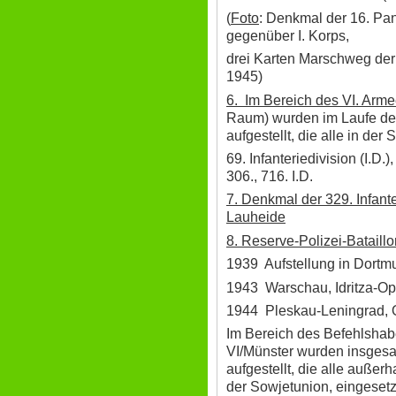
(
Foto
: Denkmal der 16. Pa
gegenüber I. Korps,
drei Karten Marschweg der
1945)
6. Im Bereich des VI. Arme
Raum) wurden im Laufe des
aufgestellt, die alle in de
69. Infanteriedivision (I.D.),
306., 716. I.D.
7. Denkmal der 329. Infant
Lauheide
8. Reserve-Polizei-Bataillo
1939 Aufstellung in Dort
1943 Warschau, Idritza-O
1944 Pleskau-Leningrad, O
Im Bereich des Befehlshab
VI/Münster wurden insgesa
aufgestellt, die alle außer
der Sowjetunion, eingeset