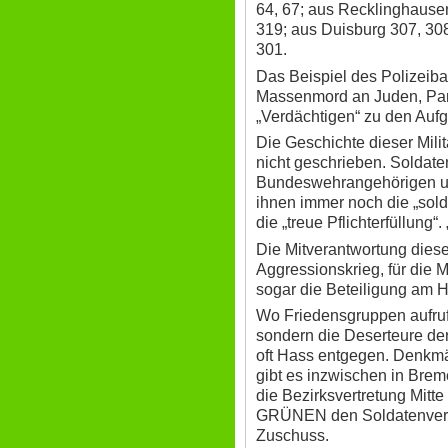
64, 67; aus Recklinghausen
319; aus Duisburg 307, 30
301.
Das Beispiel des Polizeibat
Massenmord an Juden, Par
„Verdächtigen“ zu den Auf
Die Geschichte dieser Milit
nicht geschrieben. Soldate
Bundeswehrangehörigen und
ihnen immer noch die „sold
die „treue Pflichterfüllung“.
Die Mitverantwortung dieser
Aggressionskrieg, für die 
sogar die Beteiligung am H
Wo Friedensgruppen aufruf
sondern die Deserteure de
oft Hass entgegen. Denkmä
gibt es inzwischen in Brem
die Bezirksvertretung Mit
GRÜNEN den Soldatenverb
Zuschuss.