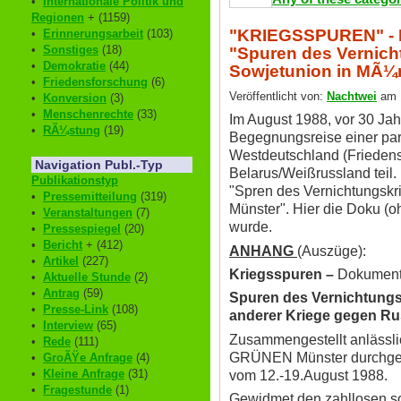
•
Internationale Politik und
Regionen
+ (1159)
"KRIEGSSPUREN" - 
•
Erinnerungsarbeit
(103)
•
Sonstiges
(18)
"Spuren des Vernich
•
Demokratie
(44)
Sowjetunion in MÃ¼n
•
Friedensforschung
(6)
Veröffentlicht von:
Nachtwei
am 1
•
Konversion
(3)
•
Menschenrechte
(33)
Im August 1988, vor 30 Jah
•
RÃ¼stung
(19)
Begegnungsreise einer pa
Westdeutschland (Friede
Navigation Publ.-Typ
Belarus/Weißrussland teil. 
Publikationstyp
"Spren des Vernichtungskr
•
Pressemitteilung
(319)
Münster". Hier die Doku (o
•
Veranstaltungen
(7)
wurde.
•
Pressespiegel
(20)
•
Bericht
+ (412)
ANHANG
(Auszüge):
•
Artikel
(227)
Kriegsspuren –
Dokument
•
Aktuelle Stunde
(2)
•
Antrag
(59)
Spuren des Vernichtungs
•
Presse-Link
(108)
anderer Kriege gegen Ru
•
Interview
(65)
Zusammengestellt anlässli
•
Rede
(111)
GRÜNEN Münster durchgef
•
GroÃŸe Anfrage
(4)
•
Kleine Anfrage
(31)
vom 12.-19.August 1988.
•
Fragestunde
(1)
Gewidmet den zahllosen so