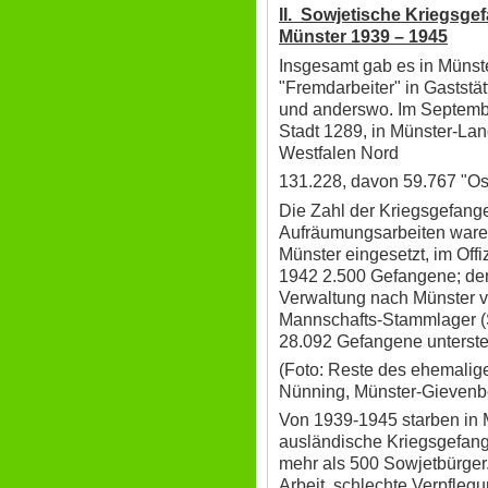
II. Sowjetische Kriegsge
Münster 1939 – 1945
Insgesamt gab es in Münst
"Fremdarbeiter" in Gaststä
und anderswo. Im Septembe
Stadt 1289, in Münster-Lan
Westfalen Nord
131.228, davon 59.767 "Ost
Die Zahl der Kriegsgefangen
Aufräumungsarbeiten waren
Münster eingesetzt, im Of
1942 2.500 Gefangene; dem
Verwaltung nach Münster v
Mannschafts-Stammlager (
28.092 Gefangene unterste
(Foto: Reste des ehemalig
Nünning, Münster-Gievenb
Von 1939-1945 starben in
ausländische Kriegsgefang
mehr als 500 Sowjetbürger
Arbeit, schlechte Verpfleg