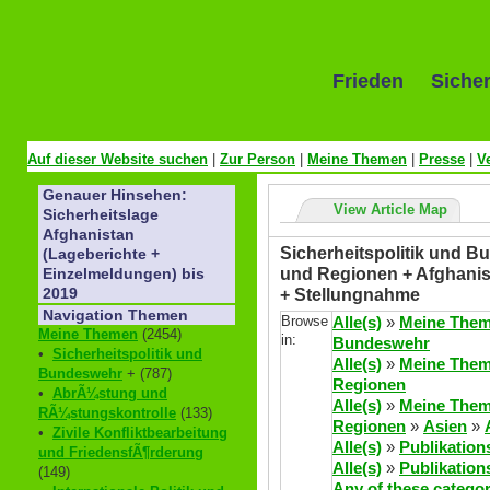
Frieden Sicher
Auf dieser Website suchen
|
Zur Person
|
Meine Themen
|
Presse
|
V
Genauer Hinsehen:
View Article Map
Sicherheitslage
Afghanistan
Sicherheitspolitik und Bu
(Lageberichte +
und Regionen + Afghanist
Einzelmeldungen) bis
+ Stellungnahme
2019
Navigation Themen
Browse
Alle(s)
»
Meine The
Meine Themen
(2454)
in:
Bundeswehr
•
Sicherheitspolitik und
Alle(s)
»
Meine The
Bundeswehr
+ (787)
Regionen
•
AbrÃ¼stung und
Alle(s)
»
Meine The
RÃ¼stungskontrolle
(133)
Regionen
»
Asien
»
•
Zivile Konfliktbearbeitung
Alle(s)
»
Publikation
und FriedensfÃ¶rderung
Alle(s)
»
Publikation
(149)
Any of these categor