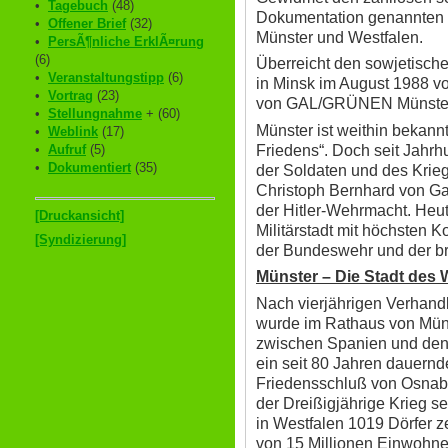
•
Tagebuch
(48)
Dokumentation genannten M
•
Offener Brief
(32)
Münster und Westfalen.
•
PersÃ¶nliche ErklÃ¤rung
(6)
Überreicht den sowjetisch
•
Veranstaltungstipp
(6)
in Minsk im August 1988 v
•
Vortrag
(23)
von GAL/GRÜNEN Münste
•
Stellungnahme
+ (60)
Münster ist weithin bekannt
•
Weblink
(17)
Friedens“. Doch seit Jahrh
•
Aufruf
(5)
•
Dokumentiert
(35)
der Soldaten und des Krie
Christoph Bernhard von Ga
der Hitler-Wehrmacht. Heut
[Druckansicht]
Militärstadt mit höchste
[Syndizierung]
der Bundeswehr und der br
Münster – Die Stadt des 
Nach vierjährigen Verhan
wurde im Rathaus von Müns
zwischen Spanien und den 
ein seit 80 Jahren dauern
Friedensschluß von Osnabr
der Dreißigjährige Krieg s
in Westfalen 1019 Dörfer z
von 15 Millionen Einwohne