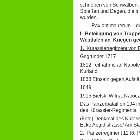
schrieben von Schwalben, d
Spießen und Degen, die i
wurden.
"Pax optima rerum – de
I. Beteiligung von Trup
Westfalen an Kriegen ge
1. Kürassierregiment von D
Gegründet 1717
1812 Teilnahme an Napole
Kurland
1833 Einsatz gegen Aufst
1849
1915 Bielsk, Wilna, Narocz
Das Panzerbataillon 194 in
des Kürassier-Regiments.
(
Foto
) Denkmal des Küras
Ecke Aegidistrasse/ Am St
2. Panzerregiment 11 (6. P