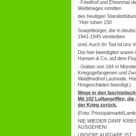
- Friedhof und Ehrenmal de
Weltkrieges inmitten
des heutigen Standortübun
"Hier ruhen 150
Sowjetbürger, die in deuts
1941-1945 verstorben
sind. Auch ihr Tod ist uns V
Die hier beerdigten waren
Hansen & Co. auf dem Flu
- Gräber von 164 in Münst
Kriegsgefangenen und Zwa
Waldfriedhof Lauheide. Hie
Hingerichteten beerdigt.)
Wege in den faschistisch
Mit 102 Luftangriffen, di
der Krieg zurück.
(Foto: Prinzipalmarkt/Lamb
NIE WIEDER DARF KRI
AUSGEHEN!
UNSERE AUFGABE IST,