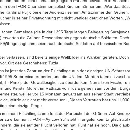
en ein, hätten nicht einmal die jüngsten Parlamentswahlen in Bosnien s
. In den IFOR-Chor stimmen selbst Kirchenmänner ein. „Wer das Böse 
sche Kardinal Puljic bei einer Audienz i seinem Amtszimmer den Grünen.
ucher in seiner Privatwohnung mit nicht weniger deutlichen Worten. „Wa
issen.
dischen Gemeinde (die in der 1395 Tage langen Belagerung Sarajewos z
lor) erwarten die Grünen Ressentiments gegen deutsche Soldaten. Doch
r 59jährige sagt, ihm seien auch deutsche Soldaten auf bosnischem B
er verlassen, sind bereits einige Weltbilder ins Wanken geraten. Doch 
vor. Ort des Geschehens: Tuzla.
ns ist jetzt das Zentrum der Flüchtlinge aus der einstigen UN-Schutzzon
uli 1995 Srebrenica eroberten und die UN dem Morden tatenlos zuschau
f, ihr Prinzip der Gewaltlosigkeit zu überdenken. Nun sitzen Fischer u
tin und Kerstin Müller, im Rathaus von Tusla gemeinsam vor dem Bürg
rgermeister, weil er vor 15 Monaten gewaltsam aus seiner Stadt vertrie
ovic, würde er nicht mehr vertrauen. „Dieses Vertrauen hat uns 11 00
tin keine einzige Frage.
in einem Flüchtlingscamp fehlt der Parteichef der Grünen. Auf Kind
 zu erkennen. „IFOR – Ay Low Yu“ steht in ungelenkem Englisch auf ei
ndern, die sie auf der Flucht verloren hat. Fünf hat sie noch. Die glauben