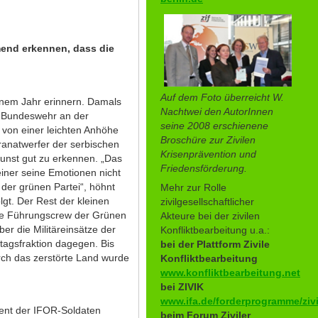
mend erkennen, dass die
Auf dem Foto überreicht W.
inem Jahr erinnern. Damals
Nachtwei den AutorInnen
r Bundeswehr an der
seine 2008 erschienene
n von einer leichten Anhöhe
Broschüre zur Zivilen
ranatwerfer der serbischen
Krisenprävention und
Dunst gut zu erkennen. „Das
Friedensförderung.
iner seine Emotionen nicht
der grünen Partei“, höhnt
Mehr zur Rolle
lgt. Der Rest der kleinen
zivilgesellschaftlicher
mte Führungscrew der Grünen
Akteure bei der zivilen
er die Militäreinsätze der
Konfliktbearbeitung u.a.:
tagsfraktion dagegen. Bis
bei der Plattform Zivile
urch das zerstörte Land wurde
Konfliktbearbeitung
www.konfliktbearbeitung.net
bei ZIVIK
www.ifa.de/forderprogramme/zivi
gent der IFOR-Soldaten
beim Forum Ziviler