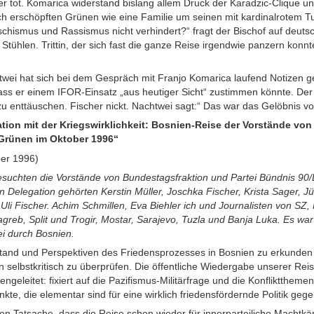
er tot. Komarica widerstand bislang allem Druck der Karadzic-Clique un
ich erschöpften Grünen wie eine Familie um seinen mit kardinalrotem 
hismus und Rassismus nicht verhindert?“ fragt der Bischof auf deuts
 Stühlen. Trittin, der sich fast die ganze Reise irgendwie panzern konnt
wei hat sich bei dem Gespräch mit Franjo Komarica laufend Notizen 
dass er einem IFOR-Einsatz „aus heutiger Sicht“ zustimmen könnte. Der 
zu enttäuschen. Fischer nickt. Nachtwei sagt:“ Das war das Gelöbnis v
tion mit der Kriegswirklichkeit: Bosnien-Reise der Vorstände vo
 Grünen im Oktober 1996“
er 1996)
suchten die Vorstände von Bundestagsfraktion und Partei Bündnis 90
Delegation gehörten Kerstin Müller, Joschka Fischer, Krista Sager, Jür
li Fischer. Achim Schmillen, Eva Biehler ich und Journalisten von SZ,
reb, Split und Trogir, Mostar, Sarajevo, Tuzla und Banja Luka. Es war 
ei durch Bosnien.
 Stand und Perspektiven des Friedensprozesses in Bosnien zu erkunden
n selbstkritisch zu überprüfen. Die öffentliche Wiedergabe unserer Re
engeleitet: fixiert auf die Pazifismus-Militärfrage und die Konfliktthem
te, die elementar sind für eine wirklich friedensfördernde Politik geg
n Tatsache, dass die Reise schon wieder für innerparteiliche Machtkäm