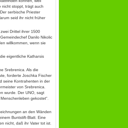
tattfinden können, weil
nicht stoppt, trägt auch
 Der serbische Priester
rum seid ihr nicht früher
wei Drittel ihrer 1500
 Gemeindechef Danilo Nikolic
oden willkommen, wenn sie
die eigentliche Katharsis
e Srebrenica. Als die
te, forderte Joschka Fischer
nd seine Kontrahenten in der
ermeister von Srebrenica.
ben wurde. Der UNO, sagt
0 Menschenleben gekostet“.
erzeichnungen an den Wänden
nem Buntstift-Blatt. Eine
 nicht, daß ihr Vater tot ist.