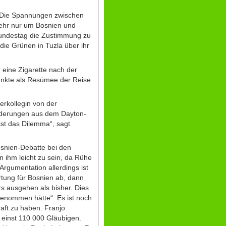
g. Die Spannungen zwischen
mehr nur um Bosnien und
Bundestag die Zustimmung zu
ie Grünen in Tuzla über ihr
 eine Zigarette nach der
Punkte als Resümee der Reise
erkollegin von der
Forderungen aus dem Dayton-
ist das Dilemma“, sagt
Bosnien-Debatte bei den
 ihm leicht zu sein, da Rühe
Argumentation allerdings ist
tung für Bosnien ab, dann
s ausgehen als bisher. Dies
tgenommen hätte“. Es ist noch
aft zu haben. Franjo
 einst 110 000 Gläubigen.