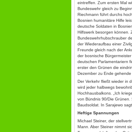
eintreffen. Zum ersten Mal w
Bundeswehr gleich zu Beginn 
Riechmann führt durchs hoch
Bosnien humanitäre Hilfe lei
deutsche Soldaten in Bosnien 
Hilfswerk besorgen können. 
Bundeswehrhubschrauber der 
der Wiederaufbau einer Zivil
Freunde gleich nach der Anku
der bosnische Bürgermeister 
deutschen Parlamentariern fin
erster den Grünen die eindri
Dezember zu Ende gehende IF
Der Verkehr fließt wieder i
wird jeder halbwegs bewohnb
Hochhausbalkons. „Ich krieg
von Bündnis 90/Die Grünen. S
Baudsoldat. In Sarajewo sagt 
Heftige Spannungen
Michael Steiner, der stellver
Mann. Aber Steiner nimmt sic