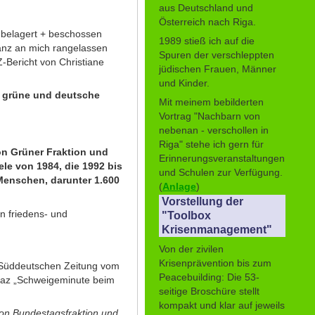
aus Deutschland und
Österreich nach Riga.
e belagert + beschossen
1989 stieß ich auf die
ganz an mich rangelassen
Spuren der verschleppten
Z-Bericht von Christiane
jüdischen Frauen, Männer
und Kinder.
r grüne und deutsche
Mit meinem bebilderten
Vortrag "Nachbarn von
nebenan - verschollen in
Riga" stehe ich gern für
von Grüner Fraktion und
Erinnerungsveranstaltungen
ele von 1984, die 1992 bis
und Schulen zur Verfügung.
Menschen, darunter 1.600
(
Anlage
)
Vorstellung der
n friedens- und
"Toolbox
Krisenmanagement"
Von der zivilen
Krisenprävention bis zum
er Süddeutschen Zeitung vom
Peacebuilding: Die 53-
 taz „Schweigeminute beim
seitige Broschüre stellt
kompakt und klar auf jeweils
von Bundestagsfraktion und