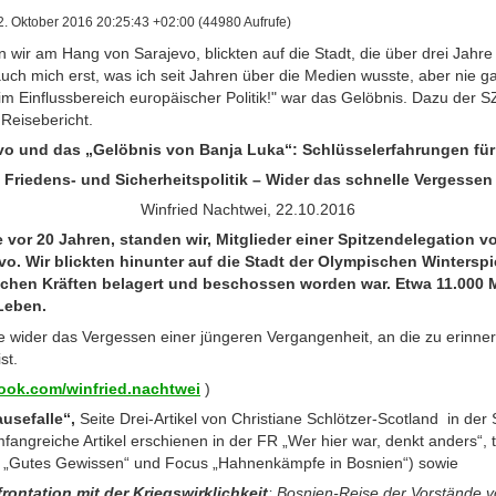
. Oktober 2016 20:25:43 +02:00 (44980 Aufrufe)
wir am Hang von Sarajevo, blickten auf die Stadt, die über drei Jahr
uch mich erst, was ich seit Jahren über die Medien wusste, aber nie 
im Einflussbereich europäischer Politik!" war das Gelöbnis. Dazu der S
Reisebericht.
o und das „Gelöbnis von Banja Luka“:
Schlüsselerfahrungen fü
Friedens- und Sicherheitspolitik – Wider das schnelle Vergessen
Winfried Nachtwei, 22.10.2016
 vor 20 Jahren, standen wir, Mitglieder einer Spitzendelegation 
vo. Wir blickten hinunter auf die Stadt der Olympischen Winterspi
schen Kräften belagert und beschossen worden war. Etwa 11.000 
 Leben.
e wider das Vergessen einer jüngeren Vergangenheit, an die zu erinner
st.
ok.com/winfried.nachtwei
)
ausefalle“,
Seite Drei-Artikel von Christiane Schlötzer-Scotland in d
fangreiche Artikel erschienen in der FR „Wer hier war, denkt anders“,
L „Gutes Gewissen“ und Focus „Hahnenkämpfe in Bosnien“) sowie
rontation mit der Kriegswirklichkeit
: Bosnien-Reise der Vorstände 