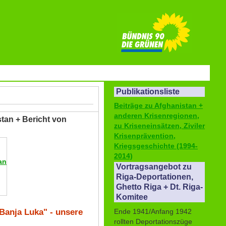
Publikationsliste
Beiträge zu Afghanistan +
anderen Krisenregionen,
stan + Bericht von
zu Kriseneinsätzen, Ziviler
Krisenprävention,
Kriegsgeschichte (1994-
2014)
an
Vortragsangebot zu
Riga-Deportationen,
Ghetto Riga + Dt. Riga-
Komitee
Banja Luka" - unsere
Ende 1941/Anfang 1942
rollten Deportationszüge