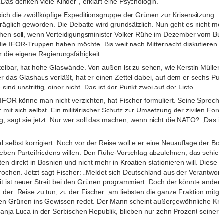
 „Das denken viele Kinder“, erklärt eine Psychologin.
fft sich die zwölfköpfige Expeditionsgruppe der Grünen zur Krisensitzun
räglich geworden. Die Debatte wird grundsätzlich. Nun geht es nicht 
hen soll, wenn Verteidigungsminister Volker Rühe im Dezember vom 
e IFOR-Truppen haben möchte. Bis weit nach Mitternacht diskutieren d
 die eigene Regierungsfähigkeit.
telbar, hat hohe Glaswände. Von außen ist zu sehen, wie Kerstin Müller
r das Glashaus verläßt, hat er einen Zettel dabei, auf dem er sechs 
sind unstrittig, einer nicht. Das ist der Punkt zwei auf der Liste.
IFOR könne man nicht verzichten, hat Fischer formuliert. Seine Sprech
r mit sich selbst. Ein militärischer Schutz zur Umsetzung der zivilen 
g, sagt sie jetzt. Nur wer soll das machen, wenn nicht die NATO? „Das 
l selbst korrigiert. Noch vor der Reise wollte er eine Neuauflage der 
ben Parteifriedens willen. Den Rühe-Vorschlag abzulehnen, das schien
n direkt in Bosnien und nicht mehr in Kroatien stationieren will. Diese 
chen. Jetzt sagt Fischer: „Meldet sich Deutschland aus der Verantwor
t ist neuer Streit bei den Grünen programmiert. Doch der könnte ander
ion der Reise zu tun, zu der Fischer „am liebsten die ganze Fraktion mi
 den Grünen ins Gewissen redet. Der Mann scheint außergewöhnliche Kr
nja Luca in der Serbischen Republik, blieben nur zehn Prozent seiner