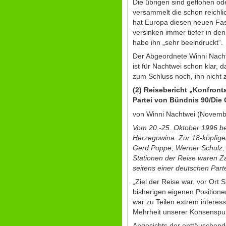
Die übrigen sind geflohen od
versammelt die schon reichl
hat Europa diesen neuen Fasc
versinken immer tiefer in den
habe ihn „sehr beeindruckt“.
Der Abgeordnete Winni Nacht
ist für Nachtwei schon klar, 
zum Schluss noch, ihn nicht 
(2)
Reisebericht „Konfronta
Partei von Bündnis 90/Die
von Winni Nachtwei (Novemb
Vom 20.-25. Oktober 1996 be
Herzegowina. Zur 18-köpfigen 
Gerd Poppe, Werner Schulz, U
Stationen der Reise waren Zag
seitens einer deutschen Part
„Ziel der Reise war, vor Ort
bisherigen eigenen Positione
war zu Teilen extrem interess
Mehrheit unserer Konsenspunk
Angesichts der enttäuschende