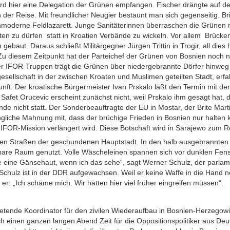
ird hier eine Delegation der Grünen empfangen. Fischer drängte auf d
der Reise. Mit freundlicher Neugier bestaunt man sich gegenseitig. Br
moderne Feldlazarett. Junge Sanitäterinnen überraschen die Grünen m
sten zu dürfen statt in Kroatien Verbände zu wickeln. Vor allem Brück
gebaut. Daraus schließt Militärgegner Jürgen Trittin in Trogir, all die
Zu diesem Zeitpunkt hat der Parteichef der Grünen von Bosnien noch n
IFOR-Truppen trägt die Grünen über niedergebrannte Dörfer hinweg 
gesellschaft in der zwischen Kroaten und Muslimen geteilten Stadt, erf
nft. Der kroatische Bürgermeister Ivan Prskalo läßt den Termin mit d
Safet Orucevic erscheint zunächst nicht, weil Prskalo ihm gesagt hat, 
de nicht statt. Der Sonderbeauftragte der EU in Mostar, der Brite Mart
ngliche Mahnung mit, dass der brüchige Frieden in Bosnien nur halten
OR-Mission verlängert wird. Diese Botschaft wird in Sarajewo zum Re
n den Straßen der geschundenen Hauptstadt. In den halb ausgebrannten
are Raum genutzt. Volle Wäscheleinen spannen sich vor dunklen Fens
e eine Gänsehaut, wenn ich das sehe“, sagt Werner Schulz, der parlam
chulz ist in der DDR aufgewachsen. Weil er keine Waffe in die Hand ne
er: „Ich schäme mich. Wir hätten hier viel früher eingreifen müssen“.
tretende Koordinator für den zivilen Wiederaufbau in Bosnien-Herzegowina
h einen ganzen langen Abend Zeit für die Oppositionspolitiker aus De