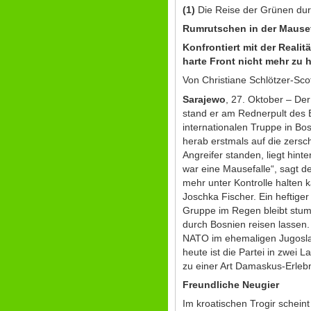
(1)
Die Reise der Grünen du
Rumrutschen in der Mausef
Konfrontiert mit der Real
harte Front nicht mehr zu h
Von Christiane Schlötzer-Sc
Sarajewo
, 27. Oktober – De
stand er am Rednerpult des 
internationalen Truppe in Bos
herab erstmals auf die zersc
Angreifer standen, liegt hin
war eine Mausefalle“, sagt 
mehr unter Kontrolle halten 
Joschka Fischer. Ein heftiger
Gruppe im Regen bleibt stum
durch Bosnien reisen lassen.
NATO im ehemaligen Jugoslaw
heute ist die Partei in zwei 
zu einer Art Damaskus-Erlebn
Freundliche Neugier
Im kroatischen Trogir schei