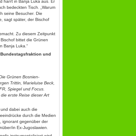
d harrt in Banja Luka aus. Er
Tuch bedeckten Tisch. „Warum
ch seine Besucher. Die
e, sagt später, der Bischof
gemacht. Zu diesem Zeitpunkt
Bischof bittet die Grünen
on Banja Luka.“
n Bundestagsfraktion und
/Die Grünen Bosnien-
gen Trittin, Marieluise Beck,
 FR, Spiegel und Focus.
die erste Reise dieser Art
 und dabei auch die
iseeindrücke durch die Medien
en, ignorant gegenüber der
enüber/in Ex-Jugoslawien.
pfe instrumentalisiert wird,