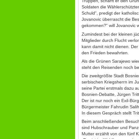
Truppen, schärft er den Grün
Soldaten die Wählerschützten
Schuld“, predigt der katholi
Jovanovic überrascht die Bes
gekommen?“ will Jovanovic w
Zumindest bei der kleinen jü
Mitglieder durch Flucht ver
kann damit nicht dienen. De
den Frieden bewahrten.
Als die Grünen Sarajewo wied
steht den Reisenden noch be
Die zweitgrößte Stadt Bosnie
serbischen Kriegsherrn im J
seine Partei erstmals dazu au
Bosnien-Debatte, Jürgen Trit
Der ist nur noch ein Exil-Bü
Bürgermeister Fahrudin Salih
In diesem Gespräch stellt Trit
Beim anschließenden Besuch 
sind Hubschrauber und Panzer
Mutter erzählt von den fünf Ki