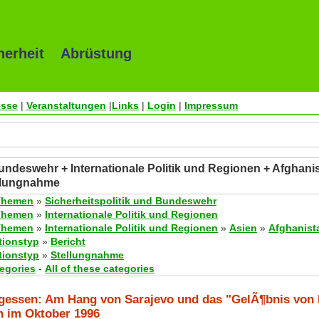
herheit Abrüstung
esse
|
Veranstaltungen
|
Links
|
Login
|
Impressum
Bundeswehr + Internationale Politik und Regionen + Afghani
ellungnahme
Themen
»
Sicherheitspolitik und Bundeswehr
Themen
»
Internationale Politik und Regionen
Themen
»
Internationale Politik und Regionen
»
Asien
»
Afghanist
tionstyp
»
Bericht
tionstyp
»
Stellungnahme
tegories
-
All of these categories
rgessen: Am Hang von Sarajevo und das "GelÃ¶bnis von 
 im Oktober 1996