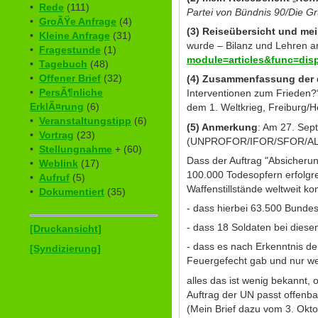
•
Rede
(111)
Partei von Bündnis 90/Die G
•
GroÃŸe Anfrage
(4)
(3) Reiseübersicht und me
•
Kleine Anfrage
(31)
wurde – Bilanz und Lehren a
•
Fragestunde
(1)
module=articles&func=dis
•
Tagebuch
(48)
•
Offener Brief
(32)
(4) Zusammenfassung der 
•
PersÃ¶nliche
Interventionen zum Frieden?“
ErklÃ¤rung
(6)
dem 1. Weltkrieg, Freiburg/H
•
Veranstaltungstipp
(6)
(5) Anmerkung
: Am 27. Sep
•
Vortrag
(23)
(UNPROFOR/IFOR/SFOR/ALTHEA
•
Stellungnahme
+ (60)
Dass der Auftrag "Absicheru
•
Weblink
(17)
100.000 Todesopfern erfolgre
•
Aufruf
(5)
Waffenstillstände weltweit k
•
Dokumentiert
(35)
- dass hierbei 63.500 Bunde
- dass 18 Soldaten bei diesem
[Druckansicht]
- dass es nach Erkenntnis d
[Syndizierung]
Feuergefecht gab und nur w
alles das ist wenig bekannt,
Auftrag der UN passt offenbar
(Mein Brief dazu vom 3. Okt