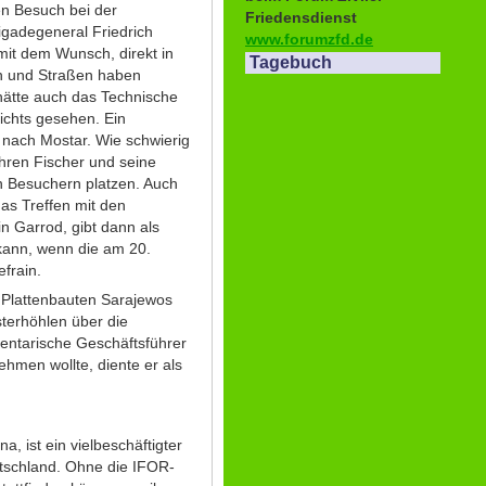
en Besuch bei der
Friedensdienst
igadegeneral Friedrich
www.forumzfd.de
it dem Wunsch, direkt in
Tagebuch
en und Straßen haben
s hätte auch das Technische
ichts gesehen. Ein
nach Mostar. Wie schwierig
ahren Fischer und seine
en Besuchern platzen. Auch
das Treffen mit den
in Garrod, gibt dann als
 kann, wenn die am 20.
frain.
 Plattenbauten Sarajewos
terhöhlen über die
entarische Geschäftsführer
hmen wollte, diente er als
, ist ein vielbeschäftigter
utschland. Ohne die IFOR-