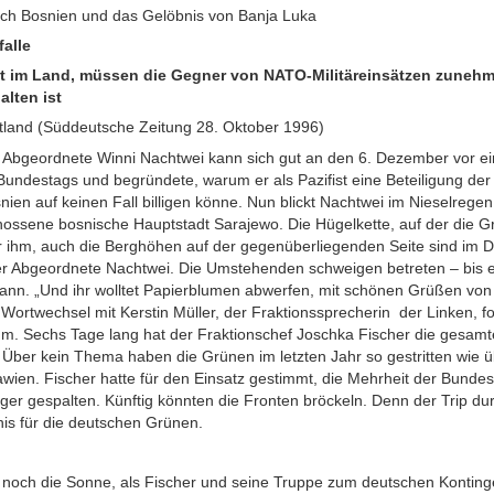
rch Bosnien und das Gelöbnis von Banja Luka
alle
ität im Land, müssen die Gegner von NATO-Militäreinsätzen zuneh
alten ist
otland (Süddeutsche Zeitung 28. Oktober 1996)
r Abgeordnete Winni Nachtwei kann sich gut an den 6. Dezember vor e
Bundestags und begründete, warum er als Pazifist eine Beteiligung de
nien auf keinen Fall billigen könne. Nun blickt Nachtwei im Nieselrege
hossene bosnische Hauptstadt Sarajewo. Die Hügelkette, auf der die G
ter ihm, auch die Berghöhen auf der gegenüberliegenden Seite sind im 
der Abgeordnete Nachtwei. Die Umstehenden schweigen betreten – bis e
kann. „Und ihr wolltet Papierblumen abwerfen, mit schönen Grüßen von 
 Wortwechsel mit Kerstin Müller, der Fraktionssprecherin der Linken, fo
m. Sechs Tage lang hat der Fraktionschef Joschka Fischer die gesa
 Über kein Thema haben die Grünen im letzten Jahr so gestritten wie üb
ien. Fischer hatte für den Einsatz gestimmt, die Mehrheit der Bundes
Lager gespalten. Künftig könnten die Fronten bröckeln. Denn der Trip d
is für die deutschen Grünen.
nt noch die Sonne, als Fischer und seine Truppe zum deutschen Kontin