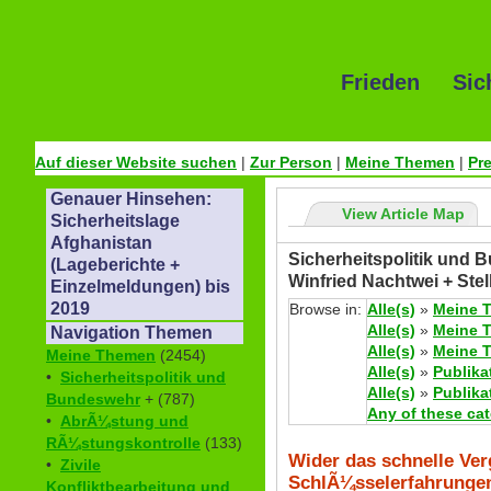
Frieden Sic
Auf dieser Website suchen
|
Zur Person
|
Meine Themen
|
Pr
Genauer Hinsehen:
View Article Map
Sicherheitslage
Afghanistan
Sicherheitspolitik und 
(Lageberichte +
Winfried Nachtwei + St
Einzelmeldungen) bis
2019
Browse in:
Alle(s)
»
Meine 
Alle(s)
»
Meine 
Navigation Themen
Alle(s)
»
Meine 
Meine Themen
(2454)
Alle(s)
»
Publika
•
Sicherheitspolitik und
Alle(s)
»
Publika
Bundeswehr
+ (787)
Any of these ca
•
AbrÃ¼stung und
RÃ¼stungskontrolle
(133)
Wider das schnelle Ve
•
Zivile
SchlÃ¼sselerfahrungen
Konfliktbearbeitung und