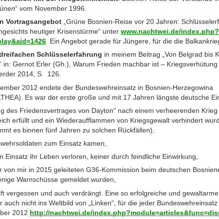
rünen
“ vom November 1996.
in Vortragsangebot
„Grüne Bosnien-Reise vor 20 Jahren: Schlüssele
ngesichts heutiger Krisenstürme“ unter
www.nachtwei.de/index.php?
play&aid=1426
Ein Angebot gerade für Jüngere, für die die Balkankrie
dreifachen Schlüsselerfahrung
in meinem Beitrag „Von Belgrad bis Ka
 in: Gernot Erler (Gh.), Warum Frieden machbar ist – Kriegsverhütung 
erder 2014, S. 126.
tember 2012 endete der Bundeswehreinsatz in Bosnien-Herzegowina
). Es war der erste große und mit 17 Jahren längste deutsche Eins
ng des Friedensvertrages von Dayton" nach einem verheerenden Krieg
ich erfüllt und ein Wiederaufflammen von Kriegsgewalt verhindert wur
ommt es binnen fünf Jahren zu solchen Rückfällen),
swehrsoldaten zum Einsatz kamen,
 Einsatz ihr Leben verloren, keiner durch feindliche Einwirkung,
er von mir in 2015 geleiteten G36-Kommission beim deutschen Bosniene
enige Warnschüsse gemeldet wurden,
 oft vergessen und auch verdrängt. Eine so erfolgreiche und gewaltarm
 auch nicht ins Weltbild von „Linken“, für die jeder Bundeswehreinsatz g
ober 2012
http://nachtwei.de/index.php?module=articles&func=di