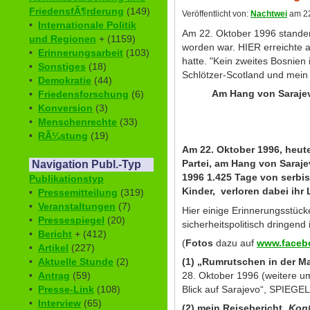
FriedensfÃ¶rderung
(149)
Veröffentlicht von:
Nachtwei
am 22
•
Internationale Politik
Am 22. Oktober 1996 standen 
und Regionen
+ (1159)
worden war. HIER erreichte a
•
Erinnerungsarbeit
(103)
hatte. "Kein zweites Bosnien 
•
Sonstiges
(18)
Schlötzer-Scotland und mein 
•
Demokratie
(44)
Am Hang von Sarajev
•
Friedensforschung
(6)
•
Konversion
(3)
•
Menschenrechte
(33)
•
RÃ¼stung
(19)
Am 22. Oktober 1996, heute
Partei, am Hang von Saraje
Navigation Publ.-Typ
1996 1.425 Tage von serbi
Publikationstyp
Kinder, verloren dabei ihr
•
Pressemitteilung
(319)
•
Veranstaltungen
(7)
Hier einige Erinnerungsstück
•
Pressespiegel
(20)
sicherheitspolitisch dringend i
•
Bericht
+ (412)
(
Fotos
dazu auf
www.facebo
•
Artikel
(227)
(1) „Rumrutschen in der M
•
Aktuelle Stunde
(2)
28. Oktober 1996 (weitere um
•
Antrag
(59)
Blick auf Sarajevo“, SPIEGE
•
Presse-Link
(108)
•
Interview
(65)
(2) mein Reisebericht
„
Konf