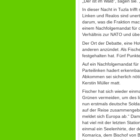
„Der ist im Wald“, sagen sie.
In dieser Nacht in Tuzla tri
Linken und Realos sind unert
darum, was die Fraktion mac
einem Nachfolgemandat für di
Verhältnis zur NATO und über
Der Ort der Debatte, eine Ho
anderen anzündet. Als Fische
festgehalten hat. Fünf Punkte 
Auf ein Nachfolgemandat für 
Parteilinken hadert erkennba
Abkommen sei sicherlich nöti
Kerstin Müller matt.
Fischer hat sich wieder einma
Grünen vermeiden, um des lie
nun erstmals deutsche Soldate
auf der Reise zusammengebro
meldet sich Europa ab.“ Dami
hat viel mit der letzten Stat
einmal ein Seelenhirte, der
Komarica, dem Bischof von Ba