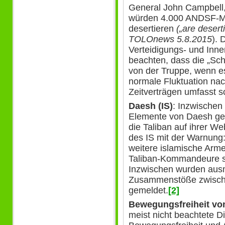
General John Campbell
würden 4.000 ANDSF-Mit
desertieren
(„are desert
TOLOnews 5.8.2015
). 
Verteidigungs- und Inne
beachten, dass die „Sc
von der Truppe, wenn es
normale Fluktuation na
Zeitverträgen umfasst s
Daesh (IS)
: Inzwischen
Elemente von Daesh geb
die Taliban auf ihrer We
des IS mit der Warnung: 
weitere islamische Arme
Taliban-Kommandeure so
Inzwischen wurden aus
Zusammenstöße zwische
gemeldet.
[2]
Bewegungsfreiheit von
meist nicht beachtete D