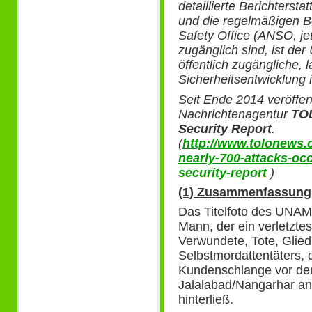
detaillierte Berichtersta
und die regelmäßigen B
Safety Office (ANSO, je
zugänglich sind, ist de
öffentlich zugängliche, 
Sicherheitsentwicklung 
Seit Ende 2014 veröffen
Nachrichtenagentur
TOL
Security Report
.
(
http://www.tolonews.
nearly-700-attacks-oc
security-report
)
(1) Zusammenfassung
Das Titelfoto des UNAM
Mann, der ein verletztes 
Verwundete, Tote, Glie
Selbstmordattentäters, d
Kundenschlange vor de
Jalalabad/Nangarhar ang
hinterließ.