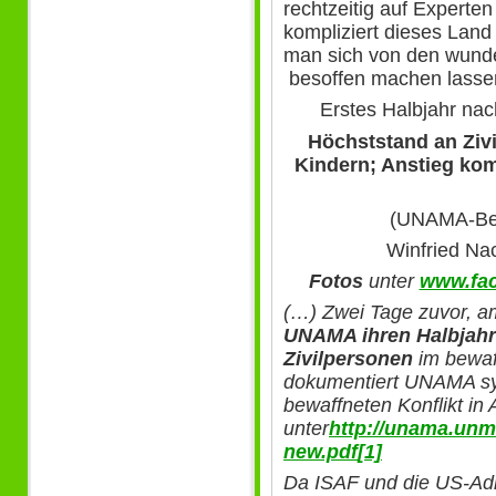
rechtzeitig auf Experten
kompliziert dieses Land 
man sich von den wun
besoffen machen lasse
Erstes Halbjahr na
Höchststand an Zivi
Kindern; Anstieg ko
(UNAMA-Beri
Winfried Na
Fotos
unter
www.fac
(…) Zwei Tage zuvor, am
UNAMA ihren Halbjahr
Zivilpersonen
im bewaff
dokumentiert UNAMA sys
bewaffneten Konflikt in 
unter
http://unama.u
new.pdf
[1]
Da ISAF und die US-Admi