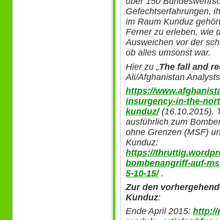
über 150 Bundeswehrsol
Gefechtserfahrungen, i
im Raum Kunduz gehört 
Ferner zu erleben, wie d
Ausweichen vor der sch
ob alles umsonst war.
Hier zu „
The fall and r
Ali/Afghanistan Analyst
https://www.afghanist
insurgency-in-the-nort
kunduz/
(16.10.2015). 
ausführlich zum Bombena
ohne Grenzen (MSF) und
Kunduz:
https://thruttig.word
bombenangriff-auf-msf
5-10-15/
.
Zur den vorhergehende
Kunduz
:
Ende April 2015:
http:/