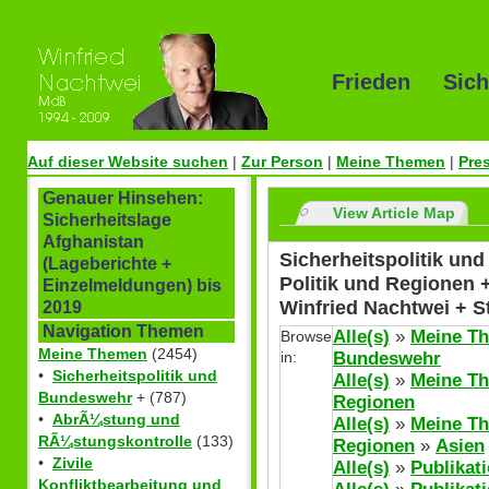
Frieden Sich
Auf dieser Website suchen
|
Zur Person
|
Meine Themen
|
Pre
Genauer Hinsehen:
View Article Map
Sicherheitslage
Afghanistan
Sicherheitspolitik un
(Lageberichte +
Politik und Regionen 
Einzelmeldungen) bis
Winfried Nachtwei + 
2019
Navigation Themen
Alle(s)
»
Meine T
Browse
Meine Themen
(2454)
in:
Bundeswehr
•
Sicherheitspolitik und
Alle(s)
»
Meine T
Bundeswehr
+ (787)
Regionen
•
AbrÃ¼stung und
Alle(s)
»
Meine T
RÃ¼stungskontrolle
(133)
Regionen
»
Asien
•
Zivile
Alle(s)
»
Publikat
Konfliktbearbeitung und