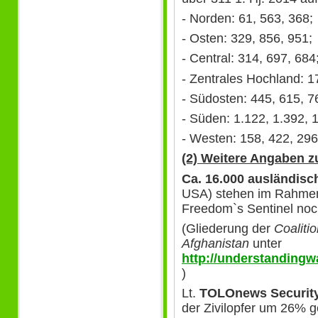
- Norden: 61, 563, 368;
- Osten: 329, 856, 951;
- Central: 314, 697, 684
- Zentrales Hochland: 17
- Südosten: 445, 615, 7
- Süden: 1.122, 1.392, 
- Westen: 158, 422, 296
(2) Weitere Angaben z
Ca. 16.000 ausländisc
USA) stehen im Rahmen
Freedom`s Sentinel noch
(Gliederung der
Coaliti
Afghanistan
unter
http://understandingwa
)
Lt.
TOLOnews Security
der Zivilopfer um 26%