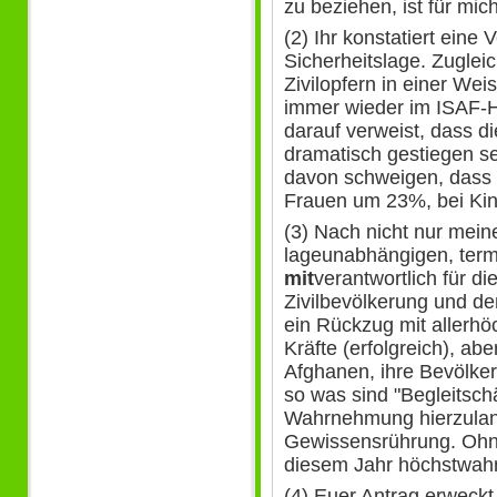
zu beziehen, ist für mic
(2) Ihr konstatiert eine
Sicherheitslage. Zugle
Zivilopfern in einer Weis
immer wieder im ISAF-H
darauf verweist, dass di
dramatisch gestiegen sei
davon schweigen, dass g
Frauen um 23%, bei Kin
(3) Nach nicht nur meine
lageunabhängigen, term
mit
verantwortlich für d
Zivilbevölkerung und de
ein Rückzug mit allerhö
Kräfte (erfolgreich), ab
Afghanen, ihre Bevölker
so was sind "Begleitsch
Wahrnehmung hierzulan
Gewissensrührung. Ohne
diesem Jahr höchstwahrs
(4) Euer Antrag erweckt