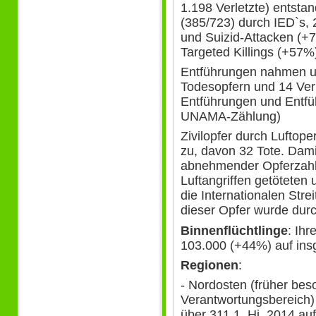
1.198 Verletzte) entst
(385/723) durch IED`s,
und Suizid-Attacken (+
Targeted Killings (+57%)
Entführungen nahmen u
Todesopfern und 14 Verl
Entführungen und Entfü
UNAMA-Zählung)
Zivilopfer durch Lufto
zu, davon 32 Tote. Dami
abnehmender Opferzahle
Luftangriffen getöteten 
die Internationalen Strei
dieser Opfer wurde dur
Binnenflüchtlinge
: Ih
103.000 (+44%) auf ins
Regionen
:
- Nordosten (früher bes
Verantwortungsbereich) 
über 311 1. Hj. 2014 auf