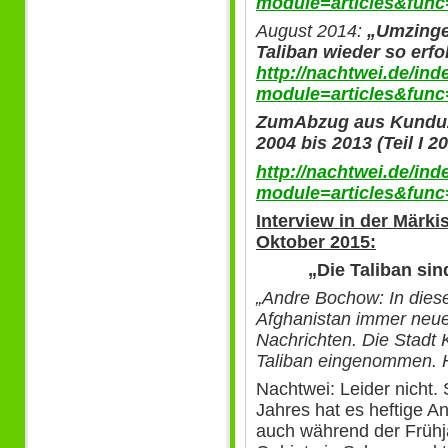
module=articles&func
August 2014:
„Umzinge
Taliban wieder so erfo
http://nachtwei.de/in
module=articles&func
Zum
Abzug aus Kunduz
2004 bis 2013 (Teil I 2
http://nachtwei.de/in
module=articles&func
Interview in der Märk
Oktober 2015:
„Die Taliban sin
„Andre Bochow: In dies
Afghanistan immer neu
Nachrichten. Die Stadt
Taliban eingenommen. H
Nachtwei: Leider nicht
Jahres hat es heftige A
auch während der Frühja