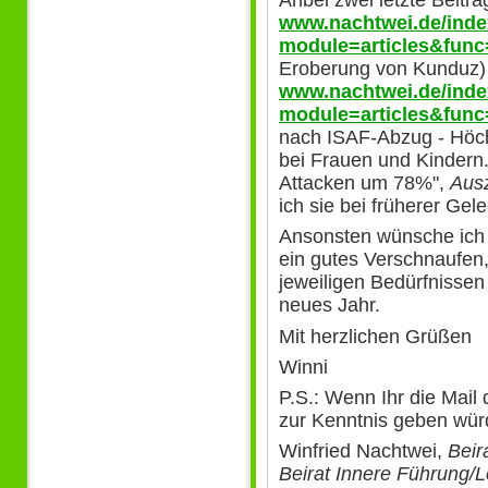
Anbei zwei letzte Beiträ
www.nachtwei.de/ind
module=articles&func
Eroberung von Kunduz)
www.nachtwei.de/ind
module=articles&func
nach ISAF-Abzug - Höchs
bei Frauen und Kindern.
Attacken um 78%",
Aus
ich sie bei früherer Gel
Ansonsten wünsche ich
ein gutes Verschnaufen
jeweiligen Bedürfnissen 
neues Jahr.
Mit herzlichen Grüßen
Winni
P.S.: Wenn Ihr die Mail
zur Kenntnis geben würd
Winfried Nachtwei,
Beir
Beirat Innere Führung/L