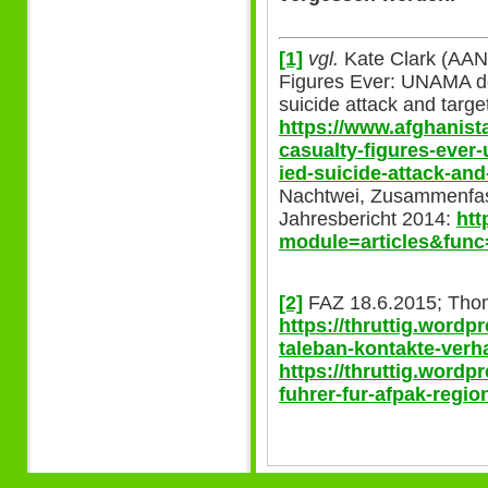
[1]
vgl.
Kate Clark (AAN)
Figures Ever: UNAMA det
suicide attack and targe
https://www.afghanista
casualty-figures-ever
ied-suicide-attack-and-
Nachtwei, Zusammenf
Jahresbericht 2014:
htt
module=articles&func
[2]
FAZ 18.6.2015; Thom
https://thruttig.wordp
taleban-kontakte-verha
https://thruttig.wordp
fuhrer-fur-afpak-region