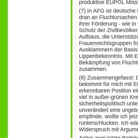
produktive EUPOL Missio
(7) In AFG ist deutsche P
dran an Fluchtursachen
ihrer Förderung - wie i
Schutz der Zivilbevölker
Aufbaus, die Unterstützu
Frauenrechtsgruppen ford
Ausklammern der Basiss
Lippenbekenntnis. Mit E
Bekämpfung von Flucht
zusammen.
(8) Zusammengefasst: D
bekommt für mich mit E
erkennbaren Position ei
viel in außer-grünen Kre
sicherheitspolitisch unte
unverändert eine ungebr
empfinde, wollte ich je
runterschlucken. Ich wä
Widerspruch mit Argume