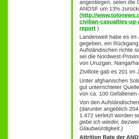
angestiegen, seien die
ANDSF um 13% zurück
(
http://www.tolonews.
civilian-casualties-up
report
)
Landesweit habe es im J
gegeben, ein Rückgang
Aufständischen richte s
sei die Nordwest-Provinz
von Uruzgan, Nangarhar
Ziviltote gab es 201 im J
Unter afghanischen Sol
gut unterrichteter Quel
von ca. 100 Gefallenen
Von den Aufständischen 
(darunter angeblich 20
1.472 verletzt worden s
gebe ich wieder, bezweif
Glaubwürdigkeit.)
Attrition Rate der AN