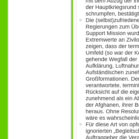
mit dem Abzug der in
der Hauptkriegsrund 
schrumpfen, bestätigt
Die (selbst)zufrieden
Regierungen zum Übe
Support Mission wurd
Extremwerte an Zivil
zeigen, dass der ter
Umfeld (so war der Ke
gehende Wegfall der a
Aufklärung, Luftnahun
Aufständischen zuneh
Großformationen. Der 
verantwortete, termin
Rücksicht auf die eige
zunehmend als ein Ab
der Afghanen, ihrer B
heraus. Ohne Resolu
wäre es wahrscheinli
Für diese Art von opf
ignorierten „Begleits
Auftraggeber die Ver