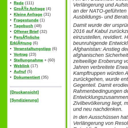
•
Rede
(111)
Verlängerung und Aufst
•
GroÃŸe Anfrage
(4)
an der NATO-geführten
•
Kleine Anfrage
(31)
Ausbildungs- und Berat
•
Fragestunde
(1)
Damit wurde der ursprün
•
Tagebuch
(48)
2016 auf Kabul zurück
•
Offener Brief
(32)
einzustellen, revidiert. 
•
PersÃ¶nliche
beunruhigende Entwicklu
ErklÃ¤rung
(6)
Afghanistan: Anstieg der
•
Veranstaltungstipp
(6)
•
Vortrag
(23)
afghanischen Sicherheit
•
Stellungnahme
+ (60)
zeitweilige Eroberung v
•
Weblink
(17)
Jahren verbreitete Erw
•
Aufruf
(5)
Kampftruppen würden 
•
Dokumentiert
(35)
zurückgehen, wurde ent
Gegenteil. Damit erodi
Rahmenbedingungen der
[Druckansicht]
Entwicklungszusammena
[Syndizierung]
Zivilbevölkerung liegt, m
und neu nachdenken.
In den Ausschüssen hat
Verlängerung von Resol