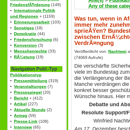
Alle(s)
»
Publikat
FriedensfÃ¶rderung
(149)
Any of these cate
•
Internationale Politik
und Regionen
+ (1159)
Was tun, wenn in Af
•
Erinnerungsarbeit
(103)
immer mehr zunehm
•
Sonstiges
(18)
sprieÃŸen? Bundest
•
Demokratie
(44)
zwischen ErnÃ¼cht
•
Friedensforschung
(6)
VerdrÃ¤ngung
•
Konversion
(3)
•
Menschenrechte
(33)
Veröffentlicht von:
Nachtwei
a
•
RÃ¼stung
(19)
(74069 Aufrufe)
Die verschärfte Sicherhe
Navigation Publ.-Typ
viele im Bundestag zu
Publikationstyp
die Verlängerung der B
•
Pressemitteilung
(319)
Manche verdrängen die 
•
Veranstaltungen
(7)
konkret besser geschütz
•
Pressespiegel
(20)
Wünsche hinaus. Hier m
•
Bericht
+ (412)
Debatte und Ab
•
Artikel
(227)
•
Aktuelle Stunde
(2)
Resolute Support/F
•
Antrag
(59)
Winfried Nachtw
•
Presse-Link
(108)
•
Interview
(65)
Am 17. Dezember besch