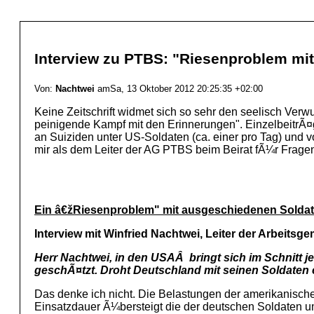
Interview zu PTBS: "Riesenproblem mi
Von:
Nachtwei
amSa, 13 Oktober 2012 20:25:35 +02:00
Keine Zeitschrift widmet sich so sehr den seelisch Ver
peinigende Kampf mit den Erinnerungen". EinzelbeitrÃ¤ge
an Suiziden unter US-Soldaten (ca. einer pro Tag) und 
mir als dem Leiter der AG PTBS beim Beirat fÃ¼r Frage
Ein â€žRiesenproblem" mit ausgeschiedenen Solda
Interview mit Winfried Nachtwei, Leiter der Arbeit
Herr Nachtwei, in den USAÂ bringt sich im Schnitt j
geschÃ¤tzt. Droht Deutschland mit seinen Soldaten 
Das denke ich nicht. Die Belastungen der amerikanisch
Einsatzdauer Ã¼bersteigt die der deutschen Soldaten u