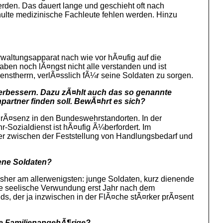
erden. Das dauert lange und geschieht oft nach
hulte medizinische Fachleute fehlen werden. Hinzu
rwaltungsapparat nach wie vor hÃ¤ufig auf die
en noch lÃ¤ngst nicht alle verstanden und ist
nstherrn, verlÃ¤sslich fÃ¼r seine Soldaten zu sorgen.
verbessern. Dazu zÃ¤hlt auch das so genannte
artner finden soll. BewÃ¤hrt es sich?
r PrÃ¤senz in den Bundeswehrstandorten. In der
-Sozialdienst ist hÃ¤ufig Ã¼berfordert. Im
Aber zwischen der Feststellung von Handlungsbedarf und
ene Soldaten?
sher am allerwenigsten: junge Soldaten, kurz dienende
re seelische Verwundung erst Jahr nach dem
s, der ja inzwischen in der FlÃ¤che stÃ¤rker prÃ¤sent
te FamilienangehÃ¶rige?