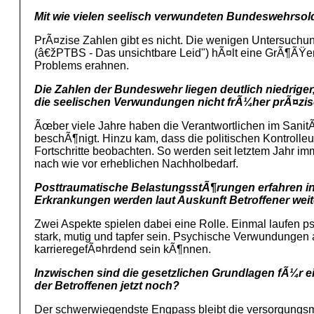
Mit wie vielen seelisch verwundeten Bundeswehrsol
PrÃ¤zise Zahlen gibt es nicht. Die wenigen Untersuchu
(â€žPTBS - Das unsichtbare Leid") hÃ¤lt eine GrÃ¶ÃŸe
Problems erahnen.
Die Zahlen der Bundeswehr liegen deutlich niedriger
die seelischen Verwundungen nicht frÃ¼her prÃ¤zis
Ãœber viele Jahre haben die Verantwortlichen im SanitÃ
beschÃ¶nigt. Hinzu kam, dass die politischen Kontrolle
Fortschritte beobachten. So werden seit letztem Jahr i
nach wie vor erheblichen Nachholbedarf.
Posttraumatische BelastungsstÃ¶rungen erfahren in 
Erkrankungen werden laut Auskunft Betroffener weit
Zwei Aspekte spielen dabei eine Rolle. Einmal laufen 
stark, mutig und tapfer sein. Psychische Verwundungen
karrieregefÃ¤hrdend sein kÃ¶nnen.
Inzwischen sind die gesetzlichen Grundlagen fÃ¼r e
der Betroffenen jetzt noch?
Der schwerwiegendste Engpass bleibt die versorgungsm