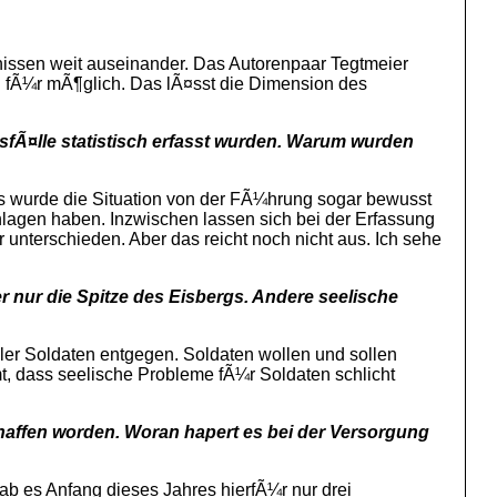
nissen weit auseinander. Das Autorenpaar Tegtmeier
 fÃ¼r mÃ¶glich. Das lÃ¤sst die Dimension des
gsfÃ¤lle statistisch erfasst wurden. Warum wurden
ls wurde die Situation von der FÃ¼hrung sogar bewusst
hlagen haben. Inzwischen lassen sich bei der Erfassung
unterschieden. Aber das reicht noch nicht aus. Ich sehe
 nur die Spitze des Eisbergs. Andere seelische
er Soldaten entgegen. Soldaten wollen und sollen
, dass seelische Probleme fÃ¼r Soldaten schlicht
haffen worden. Woran hapert es bei der Versorgung
 es Anfang dieses Jahres hierfÃ¼r nur drei