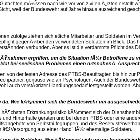
 Gutachten mÃ¼ssen nach wie vor von zivilen Ã„rzten erstellt w
 Sicht, weil der Bundeswehr auf Jahre hinaus ausreichend gesc
nen zufolge ziehen sich etliche Mitarbeiter und Soldaten im Ve
flicht gegenÃ¼ber den verwundeten Soldaten im Blick. Das hab
tÃ¤nden verbunden. Aber es ist die verdammte Pflicht des Die
ÃŸnahmen ergriffen, um die Situation fÃ¼r Betroffene zu 
ldat bei seelischen Problemen einen ortsnahenÂ Ansprechp
efangen von der festen Adresse des PTBS-Beauftragten bis hin zu
prechpartner, genauso wie an Psychologen. Auch der Bundeswehr
e wohl auch verstÃ¤rkter Handlungsbedarf festgestellt worden. 
ten da. Wie kÃ¼mmert sich die Bundeswehr um ausgeschied
 hÃ¶chsten Erkrankungsrisiko kÃ¼mmert sich der Dienstherr bi
e und Hinterhalte geraten und bei denen PTBS oder eine ande
lfsangebote von Selbsthilfegruppen und des Reservistenverband
ner â€žVersorgung aus einer Hand" fÃ¼r ehemalige Soldaten.
t nur die Soldaten. Wer kÃ¼mmert sich um co-traumatisier