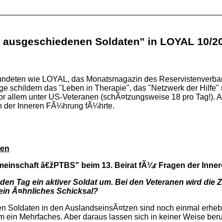
t ausgeschiedenen Soldaten" in LOYAL 10/2
wundeten wie LOYAL, das Monatsmagazin des Reservistenverband
 schildern das "Leben in Therapie", das "Netzwerk der Hilfe" mi
vor allem unter US-Veteranen (schÃ¤tzungsweise 18 pro Tag!). 
n der Inneren FÃ¼hrung fÃ¼hrte.
ten
sgemeinschaft â€žPTBS" beim 13. Beirat fÃ¼r Fragen der In
eden Tag ein aktiver Soldat um. Bei den Veteranen wird die
ein Ã¤hnliches Schicksal?
en Soldaten in den AuslandseinsÃ¤tzen sind noch einmal erheb
m ein Mehrfaches. Aber daraus lassen sich in keiner Weise be