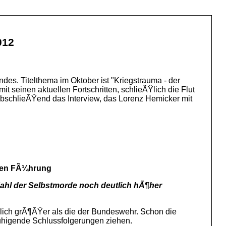
012
es. Titelthema im Oktober ist "Kriegstrauma - der
t seinen aktuellen Fortschritten, schlieÃŸlich die Flut
AbschlieÃŸend das Interview, das Lorenz Hemicker mit
neren FÃ¼hrung
 Zahl der Selbstmorde noch deutlich hÃ¶her
lich grÃ¶ÃŸer als die der Bundeswehr. Schon die
ruhigende Schlussfolgerungen ziehen.