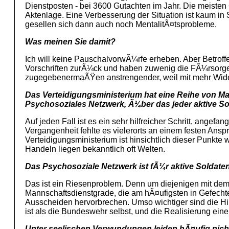
Dienstposten - bei 3600 Gutachten im Jahr. Die meisten
Aktenlage. Eine Verbesserung der Situation ist kaum in
gesellen sich dann auch noch MentalitÃ¤tsprobleme.
Was meinen Sie damit?
Ich will keine PauschalvorwÃ¼rfe erheben. Aber Betroffe
Vorschriften zurÃ¼ck und haben zuwenig die FÃ¼rsorgep
zugegebenermaÃŸen anstrengender, weil mit mehr Widers
Das Verteidigungsministerium hat eine Reihe von Ma
Psychosoziales Netzwerk, Ã¼ber das jeder aktive So
Auf jeden Fall ist es ein sehr hilfreicher Schritt, ang
Vergangenheit fehlte es vielerorts an einem festen Ans
Verteidigungsministerium ist hinsichtlich dieser Punkt
Handeln liegen bekanntlich oft Welten.
Das Psychosoziale Netzwerk ist fÃ¼r aktive Solda
Das ist ein Riesenproblem. Denn um diejenigen mit dem
Mannschaftsdienstgrade, die am hÃ¤ufigsten in Gefecht
Ausscheiden hervorbrechen. Umso wichtiger sind die Hi
ist als die Bundeswehr selbst, und die Realisierung ei
Unter seelischen Verwundungen leiden hÃ¤ufig nich