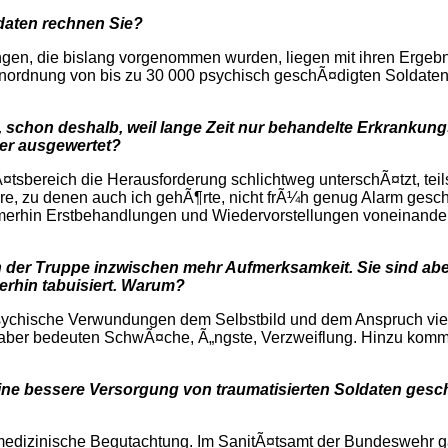
daten rechnen Sie?
ngen, die bislang vorgenommen wurden, liegen mit ihren Ergeb
nordnung von bis zu 30 000 psychisch geschÃ¤digten Soldaten
, schon deshalb, weil lange Zeit nur behandelte Erkrankun
er ausgewertet?
¤tsbereich die Herausforderung schlichtweg unterschÃ¤tzt, tei
ure, zu denen auch ich gehÃ¶rte, nicht frÃ¼h genug Alarm gesc
mmerhin Erstbehandlungen und Wiedervorstellungen voneinander 
der Truppe inzwischen mehr Aufmerksamkeit. Sie sind aber
erhin tabuisiert. Warum?
psychische Verwundungen dem Selbstbild und dem Anspruch viel
 aber bedeuten SchwÃ¤che, Ã„ngste, Verzweiflung. Hinzu kommt
ine bessere Versorgung von traumatisierten Soldaten gesc
edizinische Begutachtung. Im SanitÃ¤tsamt der Bundeswehr gab